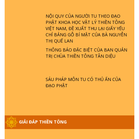
ĐÂU? ĐỊA NGỤC Ở ĐÂU? ĐỨC CHÚA TRỜI
LÀ AI? QUỶ SA TĂNG? | TTTD
NỘI QUY CỦA NGƯỜI TU THEO ĐẠO
PHẬT KHOA HỌC VẬT LÝ THIỀN TÔNG
GIẢI ĐÁP THIỀN TÔNG ĐẶC BIỆT P22 - TẠI
VIỆT NAM, ĐỀ XUẤT THU LẠI GIẤY YẾU
SAO TRÁI ĐẤT NHIỀU THIÊN TAI - LŨ LỤT
CHỈ BẢNG GỖ BÍ MẬT CỦA BÀ NGUYỄN
- HỎA HOẠN | TTTD
THỊ QUẾ LAN
THÔNG BÁO ĐẶC BIỆT CỦA BAN QUẢN
GIẢI ĐÁP THIỀN TÔNG ĐẶC BIỆT P21 - TẠI
TRỊ CHÙA THIỀN TÔNG TÂN DIỆU
SAO ĐỨC PHẬT BƯỚC ĐI 7 BƯỚC TRÊN
HOA SEN ? | TTTD
SÁU PHÁP MÔN TU CÓ THỦ ẤN CỦA
GIẢI ĐÁP VỀ LỄ TIỄN THIỀN TÔNG SƯ
ĐẠO PHẬT
NGỌC LÂM VỀ PHẬT GIỚI
GIẢI ĐÁP THIỀN TÔNG ĐẶC BIỆT PHẦN 20
- BÁC NGUYỄN NHÂN LÀ AI? PHIỀN NÃO
GIẢI ĐÁP THIỀN TÔNG
DO ĐÂU MÀ CÓ?