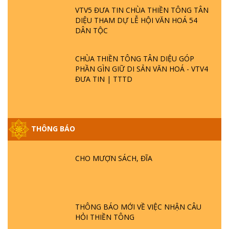
VTV5 ĐƯA TIN CHÙA THIỀN TÔNG TÂN
DIỆU THAM DỰ LỄ HỘI VĂN HOÁ 54
DÂN TỘC
CHÙA THIỀN TÔNG TÂN DIỆU GÓP
PHẦN GÌN GIỮ DI SẢN VĂN HOÁ - VTV4
ĐƯA TIN | TTTD
GIẢI ĐÁP ĐẶC BIỆT P25 - SUỐT 49 NĂM
THÔNG BÁO
PHẬT KHÔNG NÓI? HỘI LONG HOA LÀ
HỘI GÌ? TỬ VÌ ĐẠO
CHO MƯỢN SÁCH, ĐĨA
GIẢI ĐÁP ĐẶC BIỆT P24 - TÁNH PHẬT
ĐƯỢC HÌNH THÀNH NHƯ THẾ NÀO?
PHẬT GIỚI CÓ THỜI GIAN KHÔNG? |
TTTD
THÔNG BÁO MỚI VỀ VIỆC NHẬN CÂU
HỎI THIỀN TÔNG
GIẢI ĐÁP ĐẶC BIỆT P23 - THIÊN ĐÀNG Ở