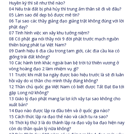
Huyền ký thì sẽ như thế nào?
04 Nếu trái đất bị phá hủy thì trung ấm thân sẽ đi về đâu?
05 Làm sao để dẹp bỏ được mê tín?
06 Tại sao các thầy giảng đạo giảng trật không đúng với lời
phật dạy?
07 Tình hình việc xin xây khu tưởng niệm?
08 Có phật gia nói thầy nói 9 đời phật trước mạch nguồn
thiền bùng phát tại Việt Nam?
09 Danh hiệu 6 địa cầu trong tam giới, các địa cầu kia có
giống trái đất không?
10 Các hành tinh khác ngoài ban bệ trời tứ thiên vương ở
vòng hoàng đạo 2 làm nhiệm vụ gì?
11 Trước khi mất ba ngày được báo hiệu trước là sẽ đi luân
hồi vậy do vị thần cho mình thấy đúng không?
12 Thần chủ quốc gia Việt Nam có biết được Tất Đạt Đa tới
gặp Long nữ không?
13 Giáo lý đạo phật mang lại lợi ích vậy tại sao không cho
xuất bản?
14 Đạo nào được lập ra đầu tiên và ở quốc gia nào?
15 Cách thức lập ra đạo thế nào và cách tu ra sao?
16 Thời kỳ thứ 3 là do thánh lập ra đạo vậy ba đạo hiện nay
còn do thần quản lý nữa không?