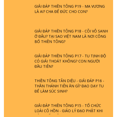
GIẢI ĐÁP THIỀN TÔNG P19 - MA VƯƠNG
LÀ AI? CHA ĐỂ ĐỨC CHO CON?
GIẢI ĐÁP THIỀN TÔNG P18 - CÕI VÔ SANH
Ở ĐÂU? TẠI SAO VIỆT NAM LÀ NƠI CÔNG
BỐ THIỀN TÔNG?
GIẢI ĐÁP THIỀN TÔNG P17 - TU TỊNH ĐỘ
CÓ GIẢI THOÁT KHÔNG? CON NGƯỜI
ĐẦU TIÊN?
THIỀN TÔNG TÂN DIỆU - GIẢI ĐÁP P16 -
THẦN THÁNH TIÊN ĂN GÌ? ĐẠO DẠY TU
ĐỂ LÀM SÚC SINH?
GIẢI ĐÁP THIỀN TÔNG P15 - TỔ CHỨC
LOÀI CÔ HỒN - GIÁO LÝ ĐẠO PHẬT KHI
NÀO XUẤT BẢN