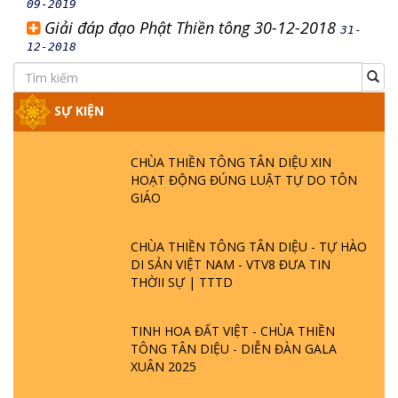
09-2019
Giải đáp đạo Phật Thiền tông 30-12-2018
31-
12-2018
SỰ KIỆN
CHÙA THIỀN TÔNG TÂN DIỆU XIN
HOẠT ĐỘNG ĐÚNG LUẬT TỰ DO TÔN
GIÁO
CHÙA THIỀN TÔNG TÂN DIỆU - TỰ HÀO
DI SẢN VIỆT NAM - VTV8 ĐƯA TIN
THỜII SỰ | TTTD
TINH HOA ĐẤT VIỆT - CHÙA THIỀN
TÔNG TÂN DIỆU - DIỄN ĐÀN GALA
XUÂN 2025