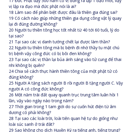
17 Đức Phật dạy 500 năm có vị đứng ra lập 1 đạo mới, vậy
vị lập ra đạo mà đức phật nói là ai?
18 Làm sao để phân biệt được đâu là thiền gia đúng sai?
19 Có cách nào giúp những thiền gia dụng công vật lý quay
lại đi đúng đường không?
20 Người tu thiền tông học tốt nhất từ 40 tới 60 tuổi, lý do
tại sao?
21 Tại sao các vị danh tướng chết lại được làm thần?
22 Người tu thiền tông mà bị bệnh đi nhờ thầy tu mật chú
trị bệnh vậy công đức có bị bôi đen không?
23 Tại sao các vị thần lại bủa ánh sáng vào tử cung để thai
nhi không bị quên?
24 Chia sẻ cách thực hành thiền tông của một phật tử có
đúng không?
25 Người A tặng sách người B rồi người B tặng người C. Vậy
người A có công đức không?
26 Một năm trái đất quay quanh trục trung tâm luân hồi 1
lần, vậy vào ngày nào trong năm?
27 Thời gian trong 1 tam giới do sự cuốn hút điện từ âm
dương có phải không?
28 Tại sao các loài trời, loài tiên quan hệ tự do giống như
loài súc sanh ở trái đât?
29 Sao không cho dịch Huyền Ký ra tiếng anh, tiếng trung?