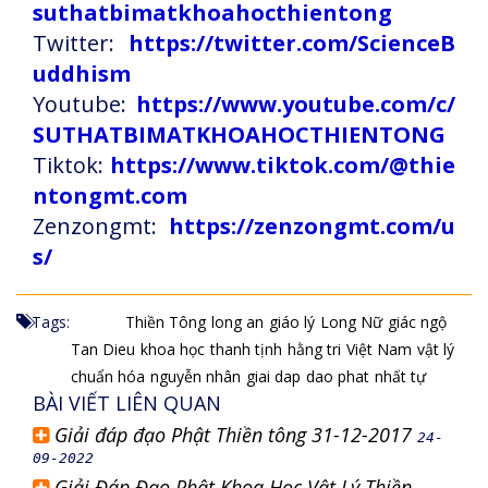
suthatbimatkhoahocthientong
Twitter:
https://twitter.com/ScienceB
uddhism
Youtube:
https://www.youtube.com/c/
SUTHATBIMATKHOAHOCTHIENTONG
Tiktok:
https://www.tiktok.com/@thie
ntongmt.com
Zenzongmt:
https://zenzongmt.com/u
s/
Tags:
Thiền Tông
long an
giáo lý
Long Nữ
giác ngộ
Tan Dieu
khoa học
thanh tịnh
hằng tri
Việt Nam
vật lý
chuẩn hóa
nguyễn nhân
giai dap
dao phat
nhất tự
BÀI VIẾT LIÊN QUAN
Giải đáp đạo Phật Thiền tông 31-12-2017
24-
09-2022
Giải Đáp Đạo Phật Khoa Học Vật Lý Thiền