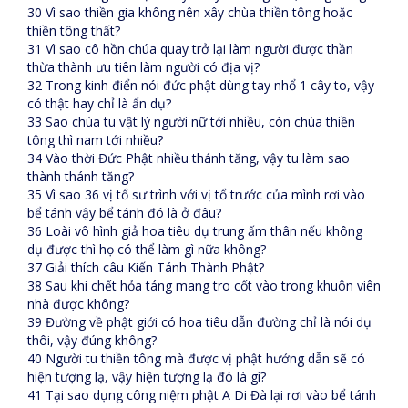
30 Vì sao thiền gia không nên xây chùa thiền tông hoặc
thiền tông thất?
31 Vì sao cô hồn chúa quay trở lại làm người được thần
thừa thành ưu tiên làm người có địa vị?
32 Trong kinh điển nói đức phật dùng tay nhổ 1 cây to, vậy
có thật hay chỉ là ẩn dụ?
33 Sao chùa tu vật lý người nữ tới nhiều, còn chùa thiền
tông thì nam tới nhiều?
34 Vào thời Đức Phật nhiều thánh tăng, vậy tu làm sao
thành thánh tăng?
35 Vì sao 36 vị tổ sư trình với vị tổ trước của mình rơi vào
bể tánh vậy bể tánh đó là ở đâu?
36 Loài vô hình giả hoa tiêu dụ trung ấm thân nếu không
dụ được thì họ có thể làm gì nữa không?
37 Giải thích câu Kiến Tánh Thành Phật?
38 Sau khi chết hỏa táng mang tro cốt vào trong khuôn viên
nhà được không?
39 Đường về phật giới có hoa tiêu dẫn đường chỉ là nói dụ
thôi, vậy đúng không?
40 Người tu thiền tông mà được vị phật hướng dẫn sẽ có
hiện tượng lạ, vậy hiện tượng lạ đó là gì?
41 Tại sao dụng công niệm phật A Di Đà lại rơi vào bể tánh