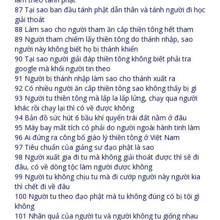
87 Tại sao ban đầu tánh phật dẫn thân và tánh người đi học
giải thoát
88 Làm sao cho người tham ăn cắp thiền tông hết tham
89 Người tham chiếm lấy thiền tông do thánh nhập, sao
người này không biết họ bị thánh khiển
90 Tại sao người giải đáp thiền tông không biết phải tra
google mà khối người tin theo
91 Người bị thánh nhập làm sao cho thánh xuất ra
92 Có nhiều người ăn cắp thiền tông sao không thấy bị gì
93 Người tu thiền tông mà lấp la lấp lửng, chạy qua người
khác rồi chạy lại thì có về được không
94 Bản đồ sức hút 6 bầu khí quyển trái đất nằm ở đâu
95 Máy bay mất tích có phải do người ngoài hành tinh làm
96 Ai đứng ra công bố giáo lý thiền tông ở Việt Nam
97 Tiêu chuẩn của giảng sư đạo phật là sao
98 Người xuất gia đi tu mà không giải thoát được thì sẽ đi
đâu, có về dòng tộc làm người được không
99 Người tu không chịu tu mà đi cướp người này người kia
thì chết đi về đâu
100 Người tu theo đạo phật mà tu không đúng có bị tội gì
không
101 Nhân quả của người tu và người không tu giống nhau