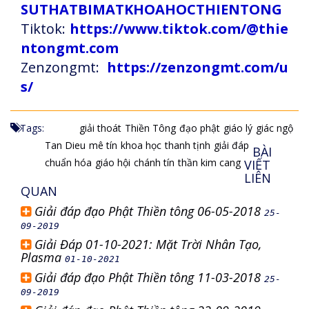
SUTHATBIMATKHOAHOCTHIENTONG
Tiktok:
https://www.tiktok.com/@thie
ntongmt.com
Zenzongmt:
https://zenzongmt.com/u
s/
Tags:
giải thoát
Thiền Tông
đạo phật
giáo lý
giác ngộ
Tan Dieu
mê tín
khoa học
thanh tịnh
giải đáp
BÀI
chuẩn hóa
giáo hội
chánh tín
thần kim cang
VIẾT
LIÊN
QUAN
Giải đáp đạo Phật Thiền tông 06-05-2018
25-
09-2019
Giải Đáp 01-10-2021: Mặt Trời Nhân Tạo,
Plasma
01-10-2021
Giải đáp đạo Phật Thiền tông 11-03-2018
25-
09-2019