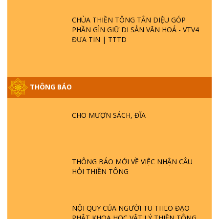
CHÙA THIỀN TÔNG TÂN DIỆU GÓP
PHẦN GÌN GIỮ DI SẢN VĂN HOÁ - VTV4
ĐƯA TIN | TTTD
GIẢI ĐÁP ĐẶC BIỆT P25 - SUỐT 49 NĂM
PHẬT KHÔNG NÓI? HỘI LONG HOA LÀ
HỘI GÌ? TỬ VÌ ĐẠO
THÔNG BÁO
GIẢI ĐÁP ĐẶC BIỆT P24 - TÁNH PHẬT
CHO MƯỢN SÁCH, ĐĨA
ĐƯỢC HÌNH THÀNH NHƯ THẾ NÀO?
PHẬT GIỚI CÓ THỜI GIAN KHÔNG? |
TTTD
GIẢI ĐÁP ĐẶC BIỆT P23 - THIÊN ĐÀNG Ở
THÔNG BÁO MỚI VỀ VIỆC NHẬN CÂU
ĐÂU? ĐỊA NGỤC Ở ĐÂU? ĐỨC CHÚA TRỜI
HỎI THIỀN TÔNG
LÀ AI? QUỶ SA TĂNG? | TTTD
GIẢI ĐÁP THIỀN TÔNG ĐẶC BIỆT P22 - TẠI
NỘI QUY CỦA NGƯỜI TU THEO ĐẠO
SAO TRÁI ĐẤT NHIỀU THIÊN TAI - LŨ LỤT
PHẬT KHOA HỌC VẬT LÝ THIỀN TÔNG