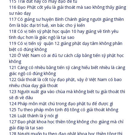
115 Trái đất này có mấy đạo để tu
116 Đạo Phật cốt yếu là giải thoát mà sao không thấy giảng
sư nào dạy
117 Có giảng sư huyện Bình Chánh giảng người giảng thiền
ôm là bậc đại trí tuệ, xin bác cho ý kiến
118 Có vị tiến sỹ phật học quận 10 hay giảng về tình yêu
tình dục hơn là giác ngộ là tại sao
119 Có vị tiến sỹ quận 12 giảng phật dạy tâm không phân
biệt có đúng không
120 Ở Việt Nam có ai đủ tư cách cấp bằng tiến sỹ phật học
không
121 Càng có nhiều bằng tiến sỹ càng hiểu biết nhiều là càng
giác ngộ có đúng không
122 Giải thoát là cốt tủy đạo phật, vậy ở Việt Nam có bao
nhiêu chùa dạy giải thoát
123 Người xuất gia vào chùa mà không biết tu giải thoát thì
sẽ đi về đâu
124 Pháp môn mật chú trong đạo phật tu để được gì
125 Tu theo pháp môn tịnh độ tông có giải thoát không
126 Luật thánh là ý nói gì
127 Đạo phật khoa học thiền tông không cho giảng mà chỉ
giải đáp là tại sao
128 Người muốn tu theo đạo phật khoa học thiền tông thì