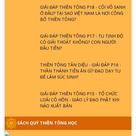
Ở ĐÂU? TẠI SAO VIỆT NAM LÀ NƠI CÔNG
BỐ THIỀN TÔNG?
GIẢI ĐÁP THIỀN TÔNG P17 - TU TỊNH ĐỘ
CÓ GIẢI THOÁT KHÔNG? CON NGƯỜI
ĐẦU TIÊN?
THIỀN TÔNG TÂN DIỆU - GIẢI ĐÁP P16 -
THẦN THÁNH TIÊN ĂN GÌ? ĐẠO DẠY TU
ĐỂ LÀM SÚC SINH?
GIẢI ĐÁP THIỀN TÔNG P15 - TỔ CHỨC
LOÀI CÔ HỒN - GIÁO LÝ ĐẠO PHẬT KHI
NÀO XUẤT BẢN
GIẢI ĐÁP THIỀN TÔNG ĐẶC BIỆT - P14 -
NGUỒN GỐC ÂM LỊCH DƯƠNG LỊCH -
SÁCH QUÝ THIỀN TÔNG HỌC
TẦNG BÌNH LƯU LỚN ĐẾN ĐÂU