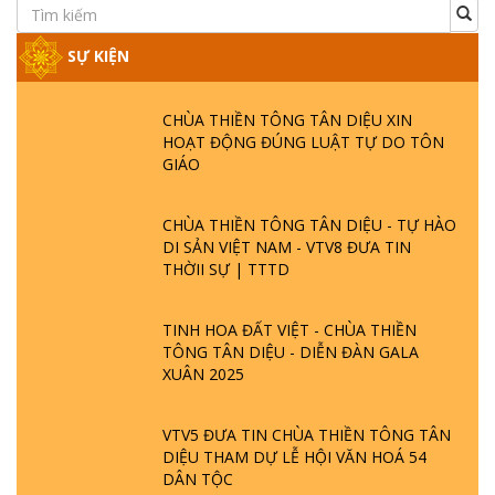
SỰ KIỆN
CHÙA THIỀN TÔNG TÂN DIỆU XIN
HOẠT ĐỘNG ĐÚNG LUẬT TỰ DO TÔN
GIÁO
CHÙA THIỀN TÔNG TÂN DIỆU - TỰ HÀO
DI SẢN VIỆT NAM - VTV8 ĐƯA TIN
THỜII SỰ | TTTD
TINH HOA ĐẤT VIỆT - CHÙA THIỀN
TÔNG TÂN DIỆU - DIỄN ĐÀN GALA
XUÂN 2025
VTV5 ĐƯA TIN CHÙA THIỀN TÔNG TÂN
DIỆU THAM DỰ LỄ HỘI VĂN HOÁ 54
DÂN TỘC