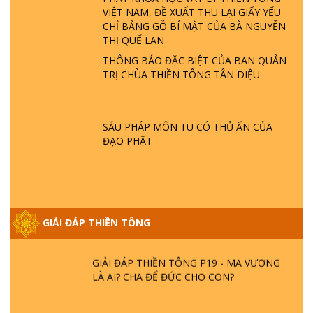
- HỎA HOẠN | TTTD
VIỆT NAM, ĐỀ XUẤT THU LẠI GIẤY YẾU
CHỈ BẢNG GỖ BÍ MẬT CỦA BÀ NGUYỄN
THỊ QUẾ LAN
GIẢI ĐÁP THIỀN TÔNG ĐẶC BIỆT P21 - TẠI
SAO ĐỨC PHẬT BƯỚC ĐI 7 BƯỚC TRÊN
THÔNG BÁO ĐẶC BIỆT CỦA BAN QUẢN
HOA SEN ? | TTTD
TRỊ CHÙA THIỀN TÔNG TÂN DIỆU
GIẢI ĐÁP VỀ LỄ TIỄN THIỀN TÔNG SƯ
NGỌC LÂM VỀ PHẬT GIỚI
SÁU PHÁP MÔN TU CÓ THỦ ẤN CỦA
ĐẠO PHẬT
GIẢI ĐÁP THIỀN TÔNG ĐẶC BIỆT PHẦN 20
- BÁC NGUYỄN NHÂN LÀ AI? PHIỀN NÃO
DO ĐÂU MÀ CÓ?
GIẢI ĐÁP THIỀN TÔNG
GIẢI ĐÁP THIỀN TÔNG P19 - MA VƯƠNG
LÀ AI? CHA ĐỂ ĐỨC CHO CON?
GIẢI ĐÁP THIỀN TÔNG P18 - CÕI VÔ SANH