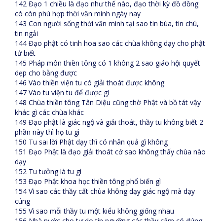
142 Đạo 1 chiều là đạo như thế nào, đạo thời kỳ đồ đồng
có còn phù hợp thời văn minh ngày nay
143 Con người sống thời văn minh tại sao tin bùa, tin chú,
tin ngải
144 Đạo phật có tinh hoa sao các chùa không dạy cho phật
tử biết
145 Pháp môn thiền tông có 1 không 2 sao giáo hội quyết
dẹp cho bằng được
146 Vào thiền viện tu có giải thoát được không
147 Vào tu viện tu để được gí
148 Chùa thiền tông Tân Diệu cũng thờ Phật và bồ tát vậy
khác gì các chùa khác
149 Đạo phật là giác ngộ và giải thoát, thầy tu không biết 2
phần này thì họ tu gì
150 Tu sai lời Phật dạy thì có nhân quả gì không
151 Đạo Phật là đạo giải thoát cớ sao không thấy chùa nào
dạy
152 Tu tưởng là tu gì
153 Đạo Phật khoa học thiền tông phổ biến gì
154 Vì sao các thầy cất chùa không dạy giác ngộ mà dạy
cúng
155 Vì sao mỗi thầy tu một kiểu không giống nhau
156 Nhà nước cho tự do tín ngưỡng các thầy cấm có đúng