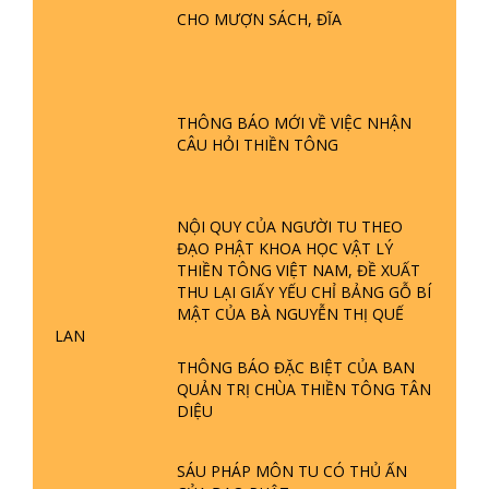
CHO MƯỢN SÁCH, ĐĨA
GIẢI ĐÁP ĐẶC BIỆT P24 - TÁNH PHẬT
ĐƯỢC HÌNH THÀNH NHƯ THẾ NÀO?
PHẬT GIỚI CÓ THỜI GIAN KHÔNG? |
TTTD
THÔNG BÁO MỚI VỀ VIỆC NHẬN
CÂU HỎI THIỀN TÔNG
GIẢI ĐÁP ĐẶC BIỆT P23 - THIÊN
ĐÀNG Ở ĐÂU? ĐỊA NGỤC Ở ĐÂU?
ĐỨC CHÚA TRỜI LÀ AI? QUỶ SA
TĂNG? | TTTD
NỘI QUY CỦA NGƯỜI TU THEO
ĐẠO PHẬT KHOA HỌC VẬT LÝ
GIẢI ĐÁP THIỀN TÔNG ĐẶC BIỆT P22
THIỀN TÔNG VIỆT NAM, ĐỀ XUẤT
- TẠI SAO TRÁI ĐẤT NHIỀU THIÊN TAI
THU LẠI GIẤY YẾU CHỈ BẢNG GỖ BÍ
- LŨ LỤT - HỎA HOẠN | TTTD
MẬT CỦA BÀ NGUYỄN THỊ QUẾ
LAN
GIẢI ĐÁP THIỀN TÔNG ĐẶC BIỆT P21
THÔNG BÁO ĐẶC BIỆT CỦA BAN
- TẠI SAO ĐỨC PHẬT BƯỚC ĐI 7
QUẢN TRỊ CHÙA THIỀN TÔNG TÂN
BƯỚC TRÊN HOA SEN ? | TTTD
DIỆU
GIẢI ĐÁP VỀ LỄ TIỄN THIỀN TÔNG SƯ
SÁU PHÁP MÔN TU CÓ THỦ ẤN
NGỌC LÂM VỀ PHẬT GIỚI