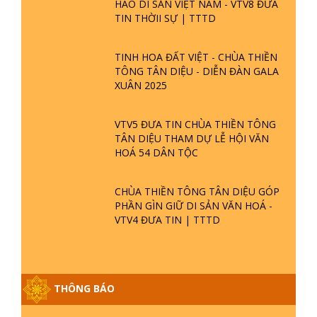
HÀO DI SẢN VIỆT NAM - VTV8 ĐƯA
TIN THỜII SỰ | TTTD
TINH HOA ĐẤT VIỆT - CHÙA THIỀN
TÔNG TÂN DIỆU - DIỄN ĐÀN GALA
XUÂN 2025
VTV5 ĐƯA TIN CHÙA THIỀN TÔNG
TÂN DIỆU THAM DỰ LỄ HỘI VĂN
HOÁ 54 DÂN TỘC
CHÙA THIỀN TÔNG TÂN DIỆU GÓP
PHẦN GÌN GIỮ DI SẢN VĂN HOÁ -
VTV4 ĐƯA TIN | TTTD
GIẢI ĐÁP ĐẶC BIỆT P25 - SUỐT 49
THÔNG BÁO
NĂM PHẬT KHÔNG NÓI? HỘI LONG
HOA LÀ HỘI GÌ? TỬ VÌ ĐẠO