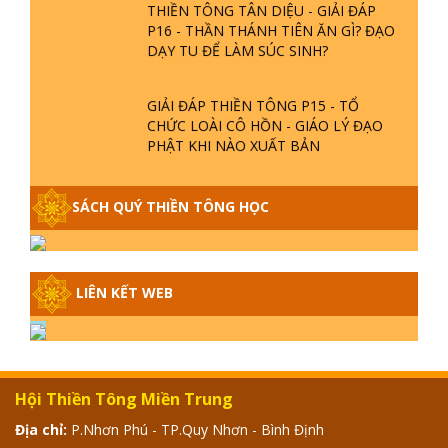
THIỀN TÔNG TÂN DIỆU - GIẢI ĐÁP
P16 - THẦN THÁNH TIÊN ĂN GÌ? ĐẠO
DẠY TU ĐỂ LÀM SÚC SINH?
GIẢI ĐÁP THIỀN TÔNG P15 - TỔ
CHỨC LOÀI CÔ HỒN - GIÁO LÝ ĐẠO
PHẬT KHI NÀO XUẤT BẢN
GIẢI ĐÁP THIỀN TÔNG ĐẶC BIỆT -
SÁCH QUÝ THIỀN TÔNG HỌC
P14 - NGUỒN GỐC ÂM LỊCH DƯƠNG
LỊCH - TẦNG BÌNH LƯU LỚN ĐẾN
ĐÂU
GIẢI ĐÁP THIỀN TÔNG ĐẶC BIỆT -
LIÊN KẾT WEB
P13 - CON NGƯỜI TU THÀNH PHẬT
ĐƯỢC KHÔNG? XÁ LỢI PHẬT THẬT -
GIẢ | TTTD
GIẢI ĐÁP THIỀN TÔNG ĐẶC BIỆT -
Hội Thiền Tông Miền Trung
P12 - SỰ THẬT VỀ ĐẠI HỒNG THỦY?
TRỜI ĐÁNH THÁNH ĐÂM THẦN VẶN
Địa chỉ:
P.Nhơn Phú - TP.Quy Nhơn - Bình Định
HỌNG?