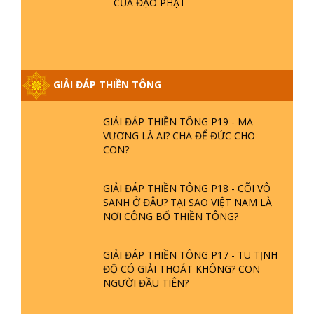
CỦA ĐẠO PHẬT
GIẢI ĐÁP THIỀN TÔNG ĐẶC BIỆT
PHẦN 20 - BÁC NGUYỄN NHÂN LÀ AI?
PHIỀN NÃO DO ĐÂU MÀ CÓ?
GIẢI ĐÁP THIỀN TÔNG
GIẢI ĐÁP THIỀN TÔNG P19 - MA
VƯƠNG LÀ AI? CHA ĐỂ ĐỨC CHO
CON?
GIẢI ĐÁP THIỀN TÔNG P18 - CÕI VÔ
SANH Ở ĐÂU? TẠI SAO VIỆT NAM LÀ
NƠI CÔNG BỐ THIỀN TÔNG?
GIẢI ĐÁP THIỀN TÔNG P17 - TU TỊNH
ĐỘ CÓ GIẢI THOÁT KHÔNG? CON
NGƯỜI ĐẦU TIÊN?