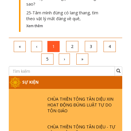
sao?
25-Tâm mình đừng có lang thang, tìm
theo vật lý mất đàng về quê,
Xem thêm
«
‹
1
2
3
4
5
›
»
SỰ KIỆN
CHÙA THIỀN TÔNG TÂN DIỆU XIN
HOẠT ĐỘNG ĐÚNG LUẬT TỰ DO
TÔN GIÁO
CHÙA THIỀN TÔNG TÂN DIỆU - TỰ