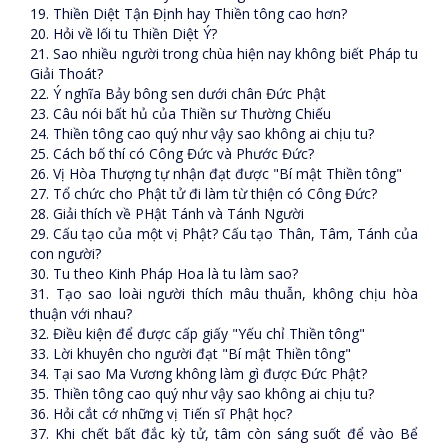
19. Thiền Diệt Tận Định hay Thiền tông cao hơn?
20. Hỏi về lối tu Thiền Diệt Ý?
21. Sao nhiều người trong chùa hiện nay không biết Pháp tu
Giải Thoát?
22. Ý nghĩa Bảy bông sen dưới chân Đức Phật
23. Câu nói bất hủ của Thiền sư Thường Chiếu
24. Thiền tông cao quý như vậy sao không ai chịu tu?
25. Cách bố thí có Công Đức và Phước Đức?
26. Vị Hòa Thượng tự nhận đạt được "Bí mật Thiền tông"
27. Tổ chức cho Phật tử đi làm từ thiện có Công Đức?
28. Giải thích về PHật Tánh và Tánh Người
29. Cấu tạo của một vị Phật? Cấu tạo Thân, Tâm, Tánh của
con người?
30. Tu theo Kinh Pháp Hoa là tu làm sao?
31. Tạo sao loài người thích mâu thuẫn, không chịu hòa
thuận với nhau?
32. Điều kiện để được cấp giấy "Yếu chỉ Thiền tông"
33. Lời khuyên cho người đạt "Bí mật Thiền tông"
34. Tại sao Ma Vương không làm gì được Đức Phật?
35. Thiền tông cao quý như vậy sao không ai chịu tu?
36. Hỏi cắt cớ những vị Tiến sĩ Phật học?
37. Khi chết bất đắc kỳ tử, tâm còn sáng suốt để vào Bể