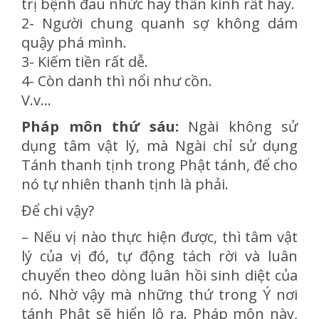
trị bệnh đau nhức hay thần kinh rất hay.
2- Người chung quanh sợ không dám
quậy phá mình.
3- Kiếm tiền rất dễ.
4- Còn danh thì nổi như cồn.
V.v…
Pháp môn thứ sáu:
Ngài không sử
dụng tâm vật lý, mà Ngài chỉ sử dụng
Tánh thanh tịnh trong Phật tánh, để cho
nó tự nhiên thanh tịnh là phải.
Để chi vậy?
– Nếu vị nào thực hiện được, thì tâm vật
lý của vị đó, tự động tách rời và luân
chuyển theo dòng luân hồi sinh diệt của
nó. Nhờ vậy mà những thứ trong Ý nơi
tánh Phật sẽ hiển lộ ra. Pháp môn này,