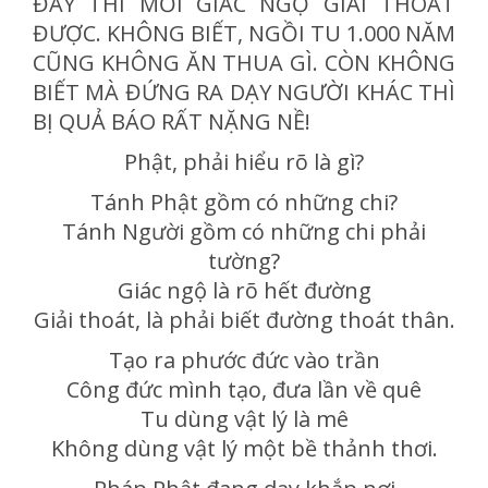
ĐÂY THÌ MỚI GIÁC NGỘ GIẢI THOÁT
ĐƯỢC. KHÔNG BIẾT, NGỒI TU 1.000 NĂM
CŨNG KHÔNG ĂN THUA GÌ. CÒN KHÔNG
BIẾT MÀ ĐỨNG RA DẠY NGƯỜI KHÁC THÌ
BỊ QUẢ BÁO RẤT NẶNG NỀ!
Phật, phải hiểu rõ là gì?
Tánh Phật gồm có những chi?
Tánh Người gồm có những chi phải
tường?
Giác ngộ là rõ hết đường
Giải thoát, là phải biết đường thoát thân.
Tạo ra phước đức vào trần
Công đức mình tạo, đưa lần về quê
Tu dùng vật lý là mê
Không dùng vật lý một bề thảnh thơi.