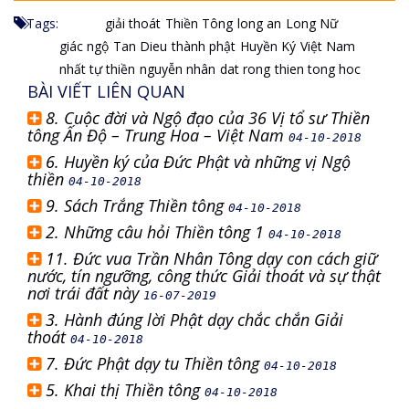
Tags:
giải thoát
Thiền Tông
long an
Long Nữ
giác ngộ
Tan Dieu
thành phật
Huyền Ký
Việt Nam
nhất tự thiền
nguyễn nhân
dat rong
thien tong hoc
BÀI VIẾT LIÊN QUAN
8. Cuộc đời và Ngộ đạo của 36 Vị tổ sư Thiền
tông Ấn Độ – Trung Hoa – Việt Nam
04-10-2018
6. Huyền ký của Đức Phật và những vị Ngộ
thiền
04-10-2018
9. Sách Trắng Thiền tông
04-10-2018
2. Những câu hỏi Thiền tông 1
04-10-2018
11. Đức vua Trần Nhân Tông dạy con cách giữ
nước, tín ngưỡng, công thức Giải thoát và sự thật
nơi trái đất này
16-07-2019
3. Hành đúng lời Phật dạy chắc chắn Giải
thoát
04-10-2018
7. Đức Phật dạy tu Thiền tông
04-10-2018
5. Khai thị Thiền tông
04-10-2018