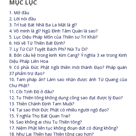
MỤC LỤC
1. Mở đầu
2. Lời nói đầu
3. Trí tuệ Bát Nhã Ba La Mật là gì?
4. Vô minh là gì? Ngũ Đình Tâm Quán là sao?
5. Lục Diệu Pháp Môn của Thiền sư Trí Khải?
6. Hỏi về Tứ Thiền Bát Định?
7. Ly Tứ Cú? Tuyệt Bách Phi? Núi Tu Di?
8. Bốn câu kệ trong kinh Kim Cang? Ý nghĩa 3 xe trong Kinh
Diệu Pháp Liên Hoa
9. Có phải Đức Phật ngồi thiền mới thành Đạo? Pháp quán
37 phẩm trợ đạo?
10. Tam pháp ấn? Làm sao nhận được ánh Từ Quang của
Chư Phật?
11. Cõi Tịnh Độ ở đâu?
12. Tu Thiền tông không dụng công sao đạt được lý Đạo?
13. Thiền Chánh Định Tam Muội?
14. Tại sao thời Đức Phật có nhiều người ngộ đạo?
15. Ý nghĩa Thọ Bát Quan Trai?
16. Sao không ai chịu Tu Thiền tông?
17. Niệm Phật liên tục không đoạn dứt có đúng không?
18. Như Lai Thiền hay Thiền tông cao hơn?