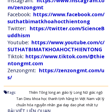
Instagram:
https://www.instagram.co
m/zenzongmt
Facebook:
https://www.facebook.com/
suthatbimatkhoahocthientong
Twitter:
https://twitter.com/ScienceB
uddhism
Youtube:
https://www.youtube.com/c/
SUTHATBIMATKHOAHOCTHIENTONG
Tiktok:
https://www.tiktok.com/@thie
ntongmt.com
Zenzongmt:
https://zenzongmt.com/u
s/
Tags:
Thiền Tông
long an
giáo lý
Long Nữ
giác ngộ
Tan Dieu
khoa học
thanh tịnh
hằng tri
Việt Nam
vật lý
chuẩn hóa
nguyễn nhân
giai dap
dao phat
nhất tự
BÀI VIẾT LIÊN QUAN