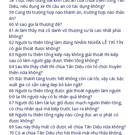
58 Thực hiện đúng bài kinh cầu an của chùa thiên tông Tân
Diệu, nếu đụng xe thì cầu an có tác dụng không?
59 Cúng thì trường hợp nào thánh ăn, trường hợp nào thần
ăn?
60 Vì sao gọi là thượng đế?
61 Ai làm thầy mà có danh vô thượng sư là cao nhất phải
không?
62 Người tu thiền tông làm đúng NHÂN NGHĨA LỄ TRÍ TÍN
có giải thoát được không?
63 Người tu thiền tông kiếp này không giải thoát thì kiếp
sau có làm người gặp được thiền tông không?
64 Sau khi thày chết thì chùa Tân Diệu còn tổ chức truyền
thiền nữa không?
65 Bậc thánh tăng trước hết không còn cái tôi, vậy các bậc
xuất gia có sẵn sàng dẹp bỏ bản ngã?
66 Người tu thiền tông được giải thoát nguyện làm người
trở lại thì người này có bị nhân quả không?
67 Người đủ tâm tài lực giữ được mạch nguồn thiền tông,
có chịu nhân quả mà kiếp trước tạo ra không?
68 Người tu thiền tông ngày nào cũng đọc an vị phật có
được không?
69 Sau này thầy mất có được về chùa Tân Diệu nữa không?
70 Có ai chùa Tân Diệu cho hỏi thoải mái như thầy không,