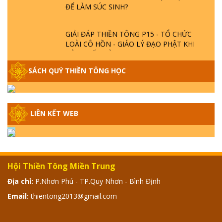
GIẢI ĐÁP THIỀN TÔNG P15 - TỔ CHỨC
LOÀI CÔ HỒN - GIÁO LÝ ĐẠO PHẬT KHI
NÀO XUẤT BẢN
SÁCH QUÝ THIỀN TÔNG HỌC
GIẢI ĐÁP THIỀN TÔNG ĐẶC BIỆT - P14 -
NGUỒN GỐC ÂM LỊCH DƯƠNG LỊCH -
TẦNG BÌNH LƯU LỚN ĐẾN ĐÂU
LIÊN KẾT WEB
GIẢI ĐÁP THIỀN TÔNG ĐẶC BIỆT - P13 -
CON NGƯỜI TU THÀNH PHẬT ĐƯỢC
KHÔNG? XÁ LỢI PHẬT THẬT - GIẢ | TTTD
Hội Thiền Tông Miền Trung
GIẢI ĐÁP THIỀN TÔNG ĐẶC BIỆT - P12 -
SỰ THẬT VỀ ĐẠI HỒNG THỦY? TRỜI ĐÁNH
Địa chỉ:
P.Nhơn Phú - TP.Quy Nhơn - Bình Định
THÁNH ĐÂM THẦN VẶN HỌNG?
Email:
thientong2013@gmail.com
GIẢI ĐÁP ĐẶC BIỆT 2024 - P11