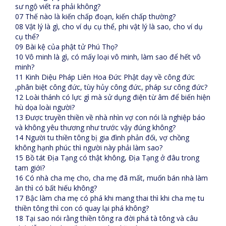
sư ngộ viết ra phải không?
07 Thế nào là kiến chấp đoạn, kiến chấp thường?
08 Vật lý là gì, cho ví dụ cụ thể, phi vật lý là sao, cho ví dụ
cụ thể?
09 Bài kệ của phật tử Phú Thọ?
10 Vô minh là gì, có mấy loại vô minh, làm sao để hết vô
minh?
11 Kinh Diệu Pháp Liên Hoa Đức Phật dạy về công đức
,phân biệt công đức, tùy hủy công đức, pháp sư công đức?
12 Loài thánh có lực gì mà sử dụng điện từ âm để biến hiện
hù dọa loài người?
13 Được truyền thiền về nhà nhìn vợ con nói là nghiệp báo
và không yêu thương như trước vậy đúng không?
14 Người tu thiền tông bị gia đình phản đối, vợ chồng
không hạnh phúc thì người này phải làm sao?
15 Bồ tát Địa Tạng có thật không, Địa Tạng ở đâu trong
tam giới?
16 Có nhà cha mẹ cho, cha mẹ đã mất, muốn bán nhà làm
ăn thì có bất hiếu không?
17 Bậc làm cha mẹ có phá khi mang thai thì khi cha mẹ tu
thiền tông thì con có quay lại phá không?
18 Tại sao nói rằng thiền tông ra đời phá tà tông và câu