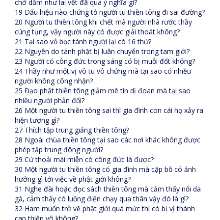
chớ dẫm như lai vết đã qua ý nghĩa gì?
19 Dấu hiệu nào chứng tỏ người tu thiền tông đi sai đường?
20 Người tu thiền tông khi chết mà người nhà rước thầy
cúng tụng, vậy người này có được giải thoát không?
21 Tại sao vỏ bọc tánh người lại có 16 thứ?
22 Nguyên do tánh phật bị luân chuyển trong tam giới?
23 Người có công đức trong sáng có bị muỗi đốt không?
24 Thầy như một vị vô tu vô chứng mà tại sao có nhiều
người không công nhận?
25 Đạo phật thiền tông giảm mê tín dị đoan mà tại sao
nhiều người phản đối?
26 Một người tu thiền tông sai thì gia đình con cái họ xảy ra
hiện tượng gì?
27 Thích tập trung giảng thiền tông?
28 Ngoài chùa thiền tông tại sao các nơi khác không được
phép tập trung đông người?
29 Cứ thoải mái miễn có công đức là được?
30 Một người tu thiền tông có gia đình mà cặp bồ có ảnh
hưởng gì tới việc về phật giới không?
31 Nghe đài hoặc đọc sách thiền tông mà cảm thấy nổi da
gà, cảm thấy có luồng điện chạy qua thân vậy đó là gì?
32 Ham muốn trở về phật giới quá mức thì có bị vị thánh
can thiệp vô không?