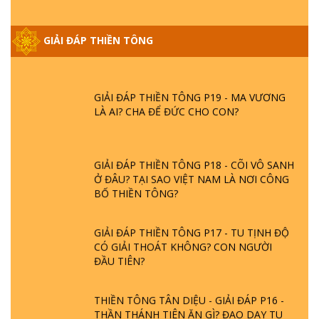
GIẢI ĐÁP THIỀN TÔNG ĐẶC BIỆT PHẦN 20
- BÁC NGUYỄN NHÂN LÀ AI? PHIỀN NÃO
GIẢI ĐÁP THIỀN TÔNG
DO ĐÂU MÀ CÓ?
GIẢI ĐÁP THIỀN TÔNG P19 - MA VƯƠNG
LÀ AI? CHA ĐỂ ĐỨC CHO CON?
GIẢI ĐÁP THIỀN TÔNG P18 - CÕI VÔ SANH
Ở ĐÂU? TẠI SAO VIỆT NAM LÀ NƠI CÔNG
BỐ THIỀN TÔNG?
GIẢI ĐÁP THIỀN TÔNG P17 - TU TỊNH ĐỘ
CÓ GIẢI THOÁT KHÔNG? CON NGƯỜI
ĐẦU TIÊN?
THIỀN TÔNG TÂN DIỆU - GIẢI ĐÁP P16 -
THẦN THÁNH TIÊN ĂN GÌ? ĐẠO DẠY TU
ĐỂ LÀM SÚC SINH?