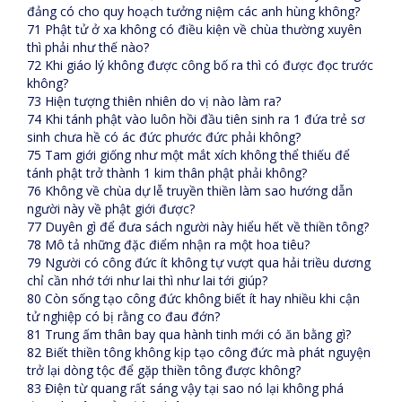
đảng có cho quy hoạch tưởng niệm các anh hùng không?
71 Phật tử ở xa không có điều kiện về chùa thường xuyên
thì phải như thế nào?
72 Khi giáo lý không được công bố ra thì có được đọc trước
không?
73 Hiện tượng thiên nhiên do vị nào làm ra?
74 Khi tánh phật vào luôn hồi đầu tiên sinh ra 1 đứa trẻ sơ
sinh chưa hề có ác đức phước đức phải không?
75 Tam giới giống như một mắt xích không thể thiếu để
tánh phật trở thành 1 kim thân phật phải không?
76 Không về chùa dự lễ truyền thiền làm sao hướng dẫn
người này về phật giới được?
77 Duyên gì để đưa sách người này hiểu hết về thiền tông?
78 Mô tả những đặc điểm nhận ra một hoa tiêu?
79 Người có công đức ít không tự vượt qua hải triều dương
chỉ cần nhớ tới như lai thì như lai tới giúp?
80 Còn sống tạo công đức không biết ít hay nhiều khi cận
tử nghiệp có bị rằng co đau đớn?
81 Trung ấm thân bay qua hành tinh mới có ăn bằng gì?
82 Biết thiền tông không kịp tạo công đức mà phát nguyện
trở lại dòng tộc để gặp thiền tông được không?
83 Điện từ quang rất sáng vậy tại sao nó lại không phá