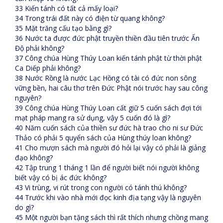
33 Kiến tánh có tất cả mấy loại?
34 Trong trái đất này có điện từ quang không?
35 Mặt trăng cấu tạo bằng gì?
36 Nước ta được đức phật truyền thiền đầu tiên trước Ấn
Độ phải không?
37 Công chúa Hùng Thúy Loan kiến tánh phật từ thời phật
Ca Diếp phải không?
38 Nước Rồng là nước Lạc Hồng có tài có đức non sông
vững bền, hai câu thơ trên Đức Phật nói trước hay sau công
nguyên?
39 Công chúa Hùng Thúy Loan cất giữ 5 cuốn sách đợi tới
mạt pháp mang ra sử dụng, vậy 5 cuốn đó là gì?
40 Năm cuốn sách của thiền sư đức hà trao cho ni sư Đức
Thảo có phải 5 quyển sách của Hùng thúy loan không?
41 Cho mượn sách mà người đó hỏi lại vậy có phải là giảng
đạo không?
42 Tập trung 1 tháng 1 lần để người biết nói người không
biết vậy có bị ác đức không?
43 Vi trùng, vi rút trong con người có tánh thú không?
44 Trước khi vào nhà mới đọc kinh địa tạng vậy là nguyên
do gì?
45 Một người bạn tặng sách thì rất thích nhưng chồng mang