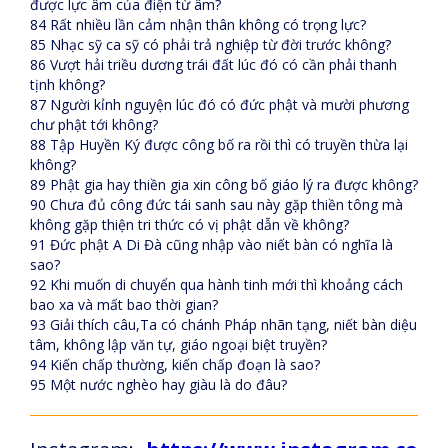
được lực âm của điện từ âm?
84 Rất nhiều lần cảm nhận thân không có trọng lực?
85 Nhạc sỹ ca sỹ có phải trả nghiệp từ đời trước không?
86 Vượt hải triều dương trái đất lúc đó có cần phải thanh
tịnh không?
87 Người kỉnh nguyện lúc đó có đức phật và mười phương
chư phật tới không?
88 Tập Huyền Ký được công bố ra rồi thì có truyền thừa lại
không?
89 Phật gia hay thiền gia xin công bố giáo lý ra được không?
90 Chưa đủ công đức tái sanh sau này gặp thiền tông mà
không gặp thiện tri thức có vị phật dẫn về không?
91 Đức phật A Di Đà cũng nhập vào niết bàn có nghĩa là
sao?
92 Khi muốn di chuyển qua hành tinh mới thì khoảng cách
bao xa và mất bao thời gian?
93 Giải thích câu,Ta có chánh Pháp nhãn tạng, niết bàn diệu
tâm, không lập văn tự, giáo ngoại biệt truyền?
94 Kiến chấp thường, kiến chấp đoạn là sao?
95 Một nước nghèo hay giàu là do đâu?