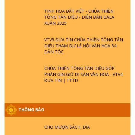
TINH HOA ĐẤT VIỆT - CHÙA THIỀN
TÔNG TÂN DIỆU - DIỄN ĐÀN GALA
XUÂN 2025
VTV5 ĐƯA TIN CHÙA THIỀN TÔNG TÂN
DIỆU THAM DỰ LỄ HỘI VĂN HOÁ 54
DÂN TỘC
CHÙA THIỀN TÔNG TÂN DIỆU GÓP
PHẦN GÌN GIỮ DI SẢN VĂN HOÁ - VTV4
ĐƯA TIN | TTTD
GIẢI ĐÁP ĐẶC BIỆT P25 - SUỐT 49 NĂM
THÔNG BÁO
PHẬT KHÔNG NÓI? HỘI LONG HOA LÀ
HỘI GÌ? TỬ VÌ ĐẠO
CHO MƯỢN SÁCH, ĐĨA
GIẢI ĐÁP ĐẶC BIỆT P24 - TÁNH PHẬT