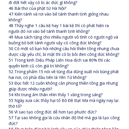
đi đốt hết vậy có bị ác đức gì không?
46 Bài thơ của phật từ Hà Nội?
47 Kiến tánh và rơi vào bể tánh thanh tịnh giống nhau
không?
48 Thầy nghe 1 câu kệ hay 1 bài kệ thì có phát hiện ra
người đó rơi vào bể tánh thanh tịnh không?
49 Mua sách tặng cho nhiều người vô tình có người ngộ và
buông bỏ bớt tánh người vậy có công đức không?
50 Có một số bạn hỏi những câu hỏi thiền tông nhưng chưa
được cấp yếu chỉ, bí mật thì có bị bôi đen công đức không?
51 Trong kinh Diệu Pháp Liên Hoa dịch sai 80% thì các
quyển kinh cũ còn giá trị không?
52 Trong phẩm 15 nói về tùng địa dũng xuất nói bùng phát
hai nơi, có phải đầu tiên là Yên Tử không?
53 Đọc hết 12 cuốn không cần phong thiền tông gia nhưng
giúp được nhiều người?
54 Khi trung ấm thân nhìn thấy 1 vầng trong sáng?
55 Ngày xưa các thầy hại tổ Bồ Đề Đạt Ma mà ngày nay lại
thờ tổ?
56 Vì sao tạo công đức dễ hơn tạo phước đức?
57 Tại sao không gọi là cứu nhân độ thế mà gọi là tạo công
đức?