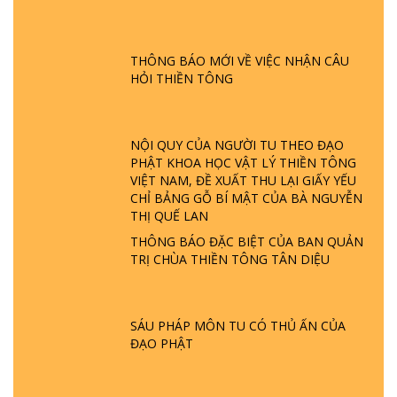
ĐƯỢC HÌNH THÀNH NHƯ THẾ NÀO?
PHẬT GIỚI CÓ THỜI GIAN KHÔNG? |
TTTD
THÔNG BÁO MỚI VỀ VIỆC NHẬN CÂU
HỎI THIỀN TÔNG
GIẢI ĐÁP ĐẶC BIỆT P23 - THIÊN ĐÀNG Ở
ĐÂU? ĐỊA NGỤC Ở ĐÂU? ĐỨC CHÚA TRỜI
LÀ AI? QUỶ SA TĂNG? | TTTD
NỘI QUY CỦA NGƯỜI TU THEO ĐẠO
PHẬT KHOA HỌC VẬT LÝ THIỀN TÔNG
GIẢI ĐÁP THIỀN TÔNG ĐẶC BIỆT P22 - TẠI
VIỆT NAM, ĐỀ XUẤT THU LẠI GIẤY YẾU
SAO TRÁI ĐẤT NHIỀU THIÊN TAI - LŨ LỤT
CHỈ BẢNG GỖ BÍ MẬT CỦA BÀ NGUYỄN
- HỎA HOẠN | TTTD
THỊ QUẾ LAN
THÔNG BÁO ĐẶC BIỆT CỦA BAN QUẢN
GIẢI ĐÁP THIỀN TÔNG ĐẶC BIỆT P21 - TẠI
TRỊ CHÙA THIỀN TÔNG TÂN DIỆU
SAO ĐỨC PHẬT BƯỚC ĐI 7 BƯỚC TRÊN
HOA SEN ? | TTTD
SÁU PHÁP MÔN TU CÓ THỦ ẤN CỦA
GIẢI ĐÁP VỀ LỄ TIỄN THIỀN TÔNG SƯ
ĐẠO PHẬT
NGỌC LÂM VỀ PHẬT GIỚI