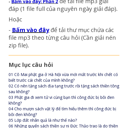
để tải file mp3 giải
-
Bấm vào đây: Phần 2
đáp
(1 file full của nguyên ngày giải đáp)
.
Hoặc
-
Bấm vào đây
để tải thư mục chứa các
file mp3 theo từng câu hỏi (Cần giải nén
zip file).
Mục lục câu hỏi
01 Cô Mai phật gia ở Hà Nội vừa mới mất trước khi chết có
biết trước cái chết của mình không?
02 Có nên tặng sách địa tạng trước rồi tặng sách thiền tông
sau không?
03 Phật gia đi xem tử vi cùng bạn thì công đức bị bôi đen
không?
04 Cho mượn sách vật lý để tìm hiểu thêm thì công đức bị
bôi đen không?
05 Lớp đất nhân quả là như thế nào?
06 Những quyển sách thiền sư ni Đức Thảo trao là do thiền