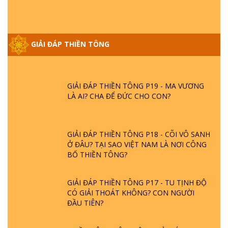
GIẢI ĐÁP THIỀN TÔNG ĐẶC BIỆT PHẦN 20
- BÁC NGUYỄN NHÂN LÀ AI? PHIỀN NÃO
GIẢI ĐÁP THIỀN TÔNG
DO ĐÂU MÀ CÓ?
GIẢI ĐÁP THIỀN TÔNG P19 - MA VƯƠNG
LÀ AI? CHA ĐỂ ĐỨC CHO CON?
GIẢI ĐÁP THIỀN TÔNG P18 - CÕI VÔ SANH
Ở ĐÂU? TẠI SAO VIỆT NAM LÀ NƠI CÔNG
BỐ THIỀN TÔNG?
GIẢI ĐÁP THIỀN TÔNG P17 - TU TỊNH ĐỘ
CÓ GIẢI THOÁT KHÔNG? CON NGƯỜI
ĐẦU TIÊN?
THIỀN TÔNG TÂN DIỆU - GIẢI ĐÁP P16 -