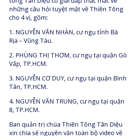
tông Tân Diệu có giải đáp thắc mắc về
những câu hỏi tuyệt mật về Thiền Tông
cho 4 vị, gồm:
1. NGUYỄN VĂN NHÀN, cư ngụ tỉnh Bà
Rịa – Vũng Tàu.
2. PHÙNG THỊ THƠM, cư ngụ tại quận Gò
Vấp, TP.HCM.
3. NGUYỄN CƠ DUY, cư ngụ tại quận Bình
Tân, TP.HCM.
4. NGUYỄN VĂN TRUNG, cư ngụ tại quận
8, TP.HCM.
Ban quản trị chùa Thiền Tông Tân Diệu
xin chia sẻ nguyên văn toàn bộ video về