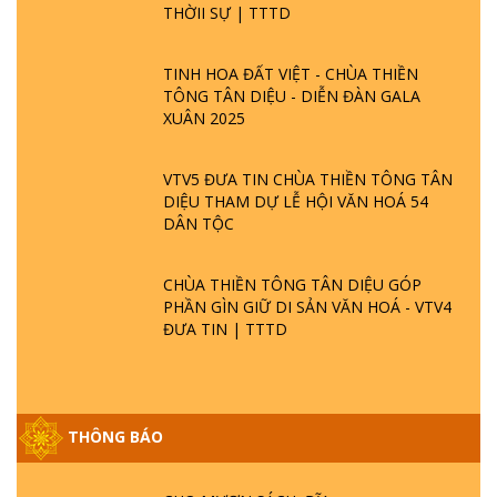
THỜII SỰ | TTTD
TINH HOA ĐẤT VIỆT - CHÙA THIỀN
TÔNG TÂN DIỆU - DIỄN ĐÀN GALA
XUÂN 2025
VTV5 ĐƯA TIN CHÙA THIỀN TÔNG TÂN
DIỆU THAM DỰ LỄ HỘI VĂN HOÁ 54
DÂN TỘC
CHÙA THIỀN TÔNG TÂN DIỆU GÓP
PHẦN GÌN GIỮ DI SẢN VĂN HOÁ - VTV4
ĐƯA TIN | TTTD
GIẢI ĐÁP ĐẶC BIỆT P25 - SUỐT 49 NĂM
THÔNG BÁO
PHẬT KHÔNG NÓI? HỘI LONG HOA LÀ
HỘI GÌ? TỬ VÌ ĐẠO