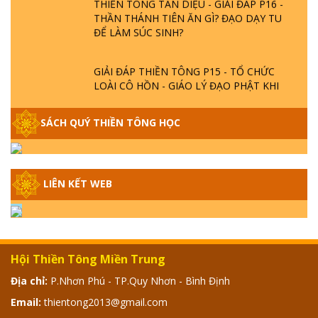
THẦN THÁNH TIÊN ĂN GÌ? ĐẠO DẠY TU
ĐỂ LÀM SÚC SINH?
GIẢI ĐÁP THIỀN TÔNG P15 - TỔ CHỨC
LOÀI CÔ HỒN - GIÁO LÝ ĐẠO PHẬT KHI
NÀO XUẤT BẢN
SÁCH QUÝ THIỀN TÔNG HỌC
GIẢI ĐÁP THIỀN TÔNG ĐẶC BIỆT - P14 -
NGUỒN GỐC ÂM LỊCH DƯƠNG LỊCH -
TẦNG BÌNH LƯU LỚN ĐẾN ĐÂU
LIÊN KẾT WEB
GIẢI ĐÁP THIỀN TÔNG ĐẶC BIỆT - P13 -
CON NGƯỜI TU THÀNH PHẬT ĐƯỢC
KHÔNG? XÁ LỢI PHẬT THẬT - GIẢ | TTTD
Hội Thiền Tông Miền Trung
GIẢI ĐÁP THIỀN TÔNG ĐẶC BIỆT - P12 -
SỰ THẬT VỀ ĐẠI HỒNG THỦY? TRỜI ĐÁNH
Địa chỉ:
P.Nhơn Phú - TP.Quy Nhơn - Bình Định
THÁNH ĐÂM THẦN VẶN HỌNG?
Email:
thientong2013@gmail.com