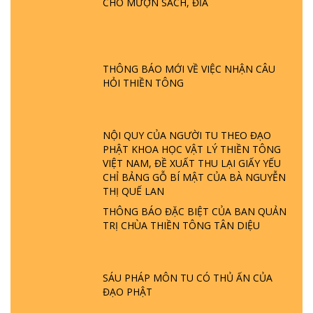
CHO MƯỢN SÁCH, ĐĨA
GIẢI ĐÁP ĐẶC BIỆT P24 - TÁNH PHẬT
ĐƯỢC HÌNH THÀNH NHƯ THẾ NÀO?
PHẬT GIỚI CÓ THỜI GIAN KHÔNG? |
TTTD
THÔNG BÁO MỚI VỀ VIỆC NHẬN CÂU
HỎI THIỀN TÔNG
GIẢI ĐÁP ĐẶC BIỆT P23 - THIÊN ĐÀNG Ở
ĐÂU? ĐỊA NGỤC Ở ĐÂU? ĐỨC CHÚA TRỜI
LÀ AI? QUỶ SA TĂNG? | TTTD
NỘI QUY CỦA NGƯỜI TU THEO ĐẠO
PHẬT KHOA HỌC VẬT LÝ THIỀN TÔNG
GIẢI ĐÁP THIỀN TÔNG ĐẶC BIỆT P22 - TẠI
VIỆT NAM, ĐỀ XUẤT THU LẠI GIẤY YẾU
SAO TRÁI ĐẤT NHIỀU THIÊN TAI - LŨ LỤT
CHỈ BẢNG GỖ BÍ MẬT CỦA BÀ NGUYỄN
- HỎA HOẠN | TTTD
THỊ QUẾ LAN
THÔNG BÁO ĐẶC BIỆT CỦA BAN QUẢN
GIẢI ĐÁP THIỀN TÔNG ĐẶC BIỆT P21 - TẠI
TRỊ CHÙA THIỀN TÔNG TÂN DIỆU
SAO ĐỨC PHẬT BƯỚC ĐI 7 BƯỚC TRÊN
HOA SEN ? | TTTD
SÁU PHÁP MÔN TU CÓ THỦ ẤN CỦA
GIẢI ĐÁP VỀ LỄ TIỄN THIỀN TÔNG SƯ
ĐẠO PHẬT
NGỌC LÂM VỀ PHẬT GIỚI