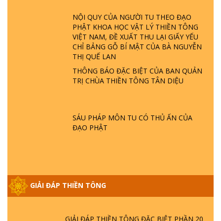
TTTD
NỘI QUY CỦA NGƯỜI TU THEO ĐẠO
GIẢI ĐÁP ĐẶC BIỆT P23 - THIÊN ĐÀNG Ở
PHẬT KHOA HỌC VẬT LÝ THIỀN TÔNG
ĐÂU? ĐỊA NGỤC Ở ĐÂU? ĐỨC CHÚA TRỜI
VIỆT NAM, ĐỀ XUẤT THU LẠI GIẤY YẾU
LÀ AI? QUỶ SA TĂNG? | TTTD
CHỈ BẢNG GỖ BÍ MẬT CỦA BÀ NGUYỄN
THỊ QUẾ LAN
GIẢI ĐÁP THIỀN TÔNG ĐẶC BIỆT P22 - TẠI
THÔNG BÁO ĐẶC BIỆT CỦA BAN QUẢN
SAO TRÁI ĐẤT NHIỀU THIÊN TAI - LŨ LỤT
TRỊ CHÙA THIỀN TÔNG TÂN DIỆU
- HỎA HOẠN | TTTD
GIẢI ĐÁP THIỀN TÔNG ĐẶC BIỆT P21 - TẠI
SÁU PHÁP MÔN TU CÓ THỦ ẤN CỦA
SAO ĐỨC PHẬT BƯỚC ĐI 7 BƯỚC TRÊN
ĐẠO PHẬT
HOA SEN ? | TTTD
GIẢI ĐÁP VỀ LỄ TIỄN THIỀN TÔNG SƯ
NGỌC LÂM VỀ PHẬT GIỚI
GIẢI ĐÁP THIỀN TÔNG
GIẢI ĐÁP THIỀN TÔNG ĐẶC BIỆT PHẦN 20
- BÁC NGUYỄN NHÂN LÀ AI? PHIỀN NÃO