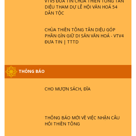
VTV5 ĐƯA TIN CHÙA THIỀN TÔNG TÂN
DIỆU THAM DỰ LỄ HỘI VĂN HOÁ 54
DÂN TỘC
CHÙA THIỀN TÔNG TÂN DIỆU GÓP
PHẦN GÌN GIỮ DI SẢN VĂN HOÁ - VTV4
ĐƯA TIN | TTTD
THÔNG BÁO
CHO MƯỢN SÁCH, ĐĨA
GIẢI ĐÁP ĐẶC BIỆT P25 - SUỐT 49 NĂM
PHẬT KHÔNG NÓI? HỘI LONG HOA LÀ
HỘI GÌ? TỬ VÌ ĐẠO
THÔNG BÁO MỚI VỀ VIỆC NHẬN CÂU
GIẢI ĐÁP ĐẶC BIỆT P24 - TÁNH PHẬT
HỎI THIỀN TÔNG
ĐƯỢC HÌNH THÀNH NHƯ THẾ NÀO?
PHẬT GIỚI CÓ THỜI GIAN KHÔNG? |