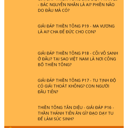
DO ĐÂU MÀ CÓ?
GIẢI ĐÁP THIỀN TÔNG P19 - MA VƯƠNG
LÀ AI? CHA ĐỂ ĐỨC CHO CON?
GIẢI ĐÁP THIỀN TÔNG P18 - CÕI VÔ SANH
Ở ĐÂU? TẠI SAO VIỆT NAM LÀ NƠI CÔNG
BỐ THIỀN TÔNG?
GIẢI ĐÁP THIỀN TÔNG P17 - TU TỊNH ĐỘ
CÓ GIẢI THOÁT KHÔNG? CON NGƯỜI
ĐẦU TIÊN?
THIỀN TÔNG TÂN DIỆU - GIẢI ĐÁP P16 -
THẦN THÁNH TIÊN ĂN GÌ? ĐẠO DẠY TU
ĐỂ LÀM SÚC SINH?
GIẢI ĐÁP THIỀN TÔNG P15 - TỔ CHỨC