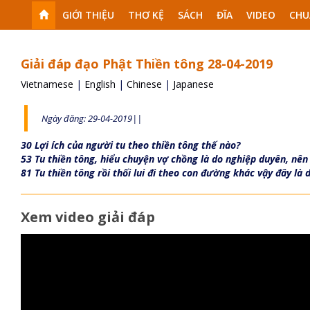
GIỚI THIỆU
THƠ KỆ
SÁCH
ĐĨA
VIDEO
CHU
Giải đáp đạo Phật Thiền tông 28-04-2019
Vietnamese
|
English
|
Chinese
|
Japanese
Ngày đăng: 29-04-2019||
30 Lợi ích của người tu theo thiền tông thế nào?
53 Tu thiền tông, hiểu chuyện vợ chồng là do nghiệp duyên, nê
81 Tu thiền tông rồi thối lui đi theo con đường khác vậy đây là
Xem video giải đáp