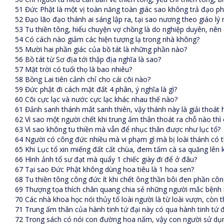
51 Đức Phật là một vị toàn năng toàn giác sao không trả đạo ph
52 Đạo lão đạo thánh ai sáng lập ra, tại sao nương theo giáo lý
53 Tu thiền tông, hiểu chuyện vợ chồng là do nghiệp duyên, nên
54 Có cách nào giảm các hiện tượng lạ trong nhà không?
55 Mười hai phần giác của bồ tát là những phần nào?
56 Bồ tát từ Sơ địa tới thập địa nghĩa là sao?
57 Mặt trời có tuổi thọ là bao nhiêu?
58 Bồng Lai tiên cảnh chỉ cho cái cõi nào?
59 Đức phật đi cách mặt đất 4 phân, ý nghĩa là gì?
60 Cõi cực lạc và nước cực lạc khác nhau thế nào?
61 Đảnh sanh thánh mắt sanh thiên, vậy thánh này là giải thoát 
62 Vì sao một người chết khi trung ấm thân thoát ra chỗ nào thì
63 Vì sao không tu thiền mà vẫn để nhục thân được như lục tổ?
64 Người có công đức nhiều mà vi phạm gì mà bị loài thánh có 
65 Khi Lục tổ xin miếng đất cất chùa, đem tấm cà sa quăng lên k
66 Hình ảnh tổ sư đạt mà quẩy 1 chiếc giày đi để ở đâu?
67 Tại sao Đức Phật không dùng hoa tiêu là 1 hoa sen?
68 Tu thiền tông công đức ít khi chết ông thần bôi đen phần côn
69 Thượng tọa thích chân quang chia sẻ những người mắc bệnh na
70 Các nhà khoa học nói thủy tổ loài người là từ loài vượn, còn t
71 Trung ấm thân của hành tinh tứ đại này có qua hành tinh tứ
72 Trong sách có nói con đường hoa nấm, vậy con người sử dụn