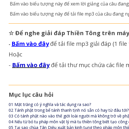
Bấm vào biểu tượng này
để xem lời giảng của câu đang
Bấm vào biểu tượng này
để tải file mp3 của câu đang n
☆
Để nghe giải đáp Thiền Tông trên má
Bấm vào đây
để tải file mp3 giải đáp
(1 fil
-
Hoặc
-
Bấm vào đây
để tải thư mục chứa các file m
Mục lục câu hỏi
01 Mặt trăng có ý nghĩa và tác dụng ra sao?
02 Tánh phật trong bể tánh thanh tịnh nó sẵn có hay từ đâu tới?
03 Có tánh phật nào vào thế giới loài người mà không trở về phậ
04 Nếu từ bỏ tu pháp môn vật lý mà tu thiền tông biết tạo công
05 Tại sao chùa Tân Diệu xuất bản kinh tụng theo pháp môn thi