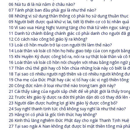
06 Núi tu di là núi nằm ở châu nào?
07 Tánh phật ban đầu phải gọi là như thế nào?
08 Những vị sử dụng thần thông có phải họ sử dụng thuần thục
09 Người biết được quá khứ vị lai, tiết lộ thiên cơ có bị nhân quả
10 Vì sao vua Hùng Nghị Vương tặng cho thái tử viên ngọc sáng 
11 Danh từ chánh Đẳng chánh giác có phải danh cho người đã g
12 Có cách nào công bố giáo lý ra không?
13 Loài cô hồn muốn trở lại con người thì làm thế nào?
14 Loài thần và loài cô hồn họ hiểu giao tiếp của con người bằn
15 Khi Huyền Ký được công bố ra, nói ra sự thật loài thần và cô
16 Loài thần và loài cô hồn nói chuyện với nhau bằng ngôn ngữ g
17 Thần chủ thế giới hay cô hồn chúa những loài này có biết là 
18 Tại sao có nhiều người ngộ thiền và có nhiều người không đư
19 Cha mẹ của Đức Phật hay các vị tổ hay các vị ngộ thiền tôn
20 Công đức nằm ở loại như thế nào trong tam giới này?
21 Cái thấy sáng của người sắp chết để về phật giới là thấy tron
22 Trước khi giáo lý được ra đời thì phần dặn dò có thay đổi lên
23 Người dân được hưởng lợi gì khi giáo lý được công bố?
24 Suy nghĩ thanh tịnh tức chỗ không suy nghĩ là như thế nào?
25 Hằng tri có phải là gốc tỉnh thức hay không?
26 Kinh thủ lăng nghiêm Đức Phật dạy cho ngài Thanh Tịnh Huệ b
27 Tại sao ngài A Nan không đạt được bí mật thiền tông mà ph