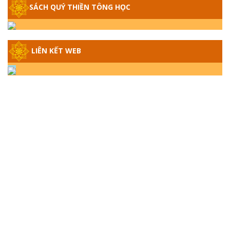
SÁCH QUÝ THIỀN TÔNG HỌC
LOÀI CÔ HỒN - GIÁO LÝ ĐẠO PHẬT KHI
NÀO XUẤT BẢN
GIẢI ĐÁP THIỀN TÔNG ĐẶC BIỆT - P14 -
LIÊN KẾT WEB
NGUỒN GỐC ÂM LỊCH DƯƠNG LỊCH -
TẦNG BÌNH LƯU LỚN ĐẾN ĐÂU
GIẢI ĐÁP THIỀN TÔNG ĐẶC BIỆT - P13 -
CON NGƯỜI TU THÀNH PHẬT ĐƯỢC
KHÔNG? XÁ LỢI PHẬT THẬT - GIẢ | TTTD
GIẢI ĐÁP THIỀN TÔNG ĐẶC BIỆT - P12 -
SỰ THẬT VỀ ĐẠI HỒNG THỦY? TRỜI ĐÁNH
THÁNH ĐÂM THẦN VẶN HỌNG?
GIẢI ĐÁP ĐẶC BIỆT 2024 - P11