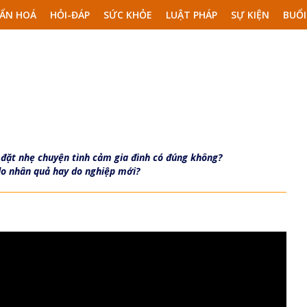
ẨN HOÁ
HỎI-ĐÁP
SỨC KHỎE
LUẬT PHÁP
SỰ KIỆN
BUỔI
n đặt nhẹ chuyện tình cảm gia đình có đúng không?
 do nhân quả hay do nghiệp mới?