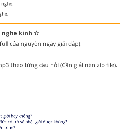
 nghe.
ghe.
y nghe kinh
☆
e full của nguyên ngày giải đáp)
.
p3 theo từng câu hỏi (Cần giải nén zip file).
t giới hay không?
 đức có trở về phật giới được không?
ền tông?