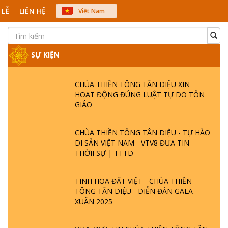
 LỄ
LIÊN HỆ
Việt Nam
中文
English
Japanese
SỰ KIỆN
CHÙA THIỀN TÔNG TÂN DIỆU XIN
HOẠT ĐỘNG ĐÚNG LUẬT TỰ DO TÔN
GIÁO
CHÙA THIỀN TÔNG TÂN DIỆU - TỰ HÀO
DI SẢN VIỆT NAM - VTV8 ĐƯA TIN
THỜII SỰ | TTTD
TINH HOA ĐẤT VIỆT - CHÙA THIỀN
TÔNG TÂN DIỆU - DIỄN ĐÀN GALA
XUÂN 2025