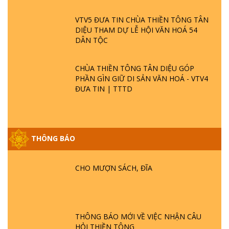
VTV5 ĐƯA TIN CHÙA THIỀN TÔNG TÂN
DIỆU THAM DỰ LỄ HỘI VĂN HOÁ 54
DÂN TỘC
CHÙA THIỀN TÔNG TÂN DIỆU GÓP
PHẦN GÌN GIỮ DI SẢN VĂN HOÁ - VTV4
ĐƯA TIN | TTTD
THÔNG BÁO
GIẢI ĐÁP ĐẶC BIỆT P25 - SUỐT 49 NĂM
PHẬT KHÔNG NÓI? HỘI LONG HOA LÀ
HỘI GÌ? TỬ VÌ ĐẠO
CHO MƯỢN SÁCH, ĐĨA
GIẢI ĐÁP ĐẶC BIỆT P24 - TÁNH PHẬT
ĐƯỢC HÌNH THÀNH NHƯ THẾ NÀO?
PHẬT GIỚI CÓ THỜI GIAN KHÔNG? |
THÔNG BÁO MỚI VỀ VIỆC NHẬN CÂU
TTTD
HỎI THIỀN TÔNG