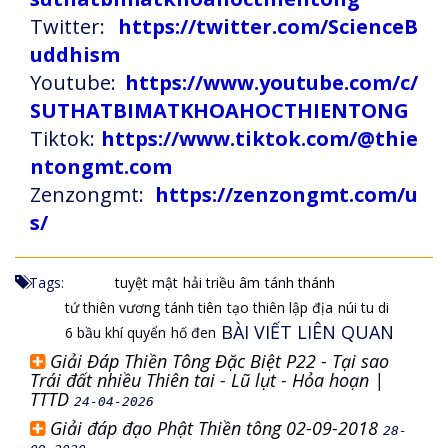
Twitter:
https://twitter.com/ScienceB
uddhism
Youtube:
https://www.youtube.com/c/
SUTHATBIMATKHOAHOCTHIENTONG
Tiktok:
https://www.tiktok.com/@thie
ntongmt.com
Zenzongmt:
https://zenzongmt.com/u
s/
Tags:
tuyệt mật
hải triều âm
tánh thánh
tứ thiên vương
tánh tiên
tạo thiên lập địa
núi tu di
BÀI VIẾT LIÊN QUAN
6 bầu khí quyển
hố đen
Giải Đáp Thiền Tông Đặc Biệt P22 - Tại sao
Trái đất nhiều Thiên tai - Lũ lụt - Hỏa hoạn |
TTTD
24-04-2026
Giải đáp đạo Phật Thiền tông 02-09-2018
28-