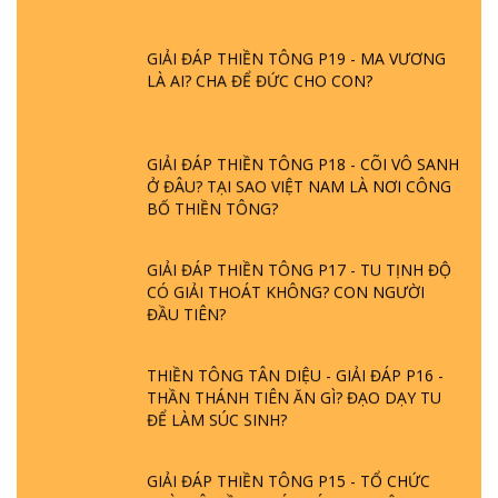
GIẢI ĐÁP THIỀN TÔNG P19 - MA VƯƠNG
LÀ AI? CHA ĐỂ ĐỨC CHO CON?
GIẢI ĐÁP THIỀN TÔNG P18 - CÕI VÔ SANH
Ở ĐÂU? TẠI SAO VIỆT NAM LÀ NƠI CÔNG
BỐ THIỀN TÔNG?
GIẢI ĐÁP THIỀN TÔNG P17 - TU TỊNH ĐỘ
CÓ GIẢI THOÁT KHÔNG? CON NGƯỜI
ĐẦU TIÊN?
THIỀN TÔNG TÂN DIỆU - GIẢI ĐÁP P16 -
THẦN THÁNH TIÊN ĂN GÌ? ĐẠO DẠY TU
ĐỂ LÀM SÚC SINH?
GIẢI ĐÁP THIỀN TÔNG P15 - TỔ CHỨC
LOÀI CÔ HỒN - GIÁO LÝ ĐẠO PHẬT KHI