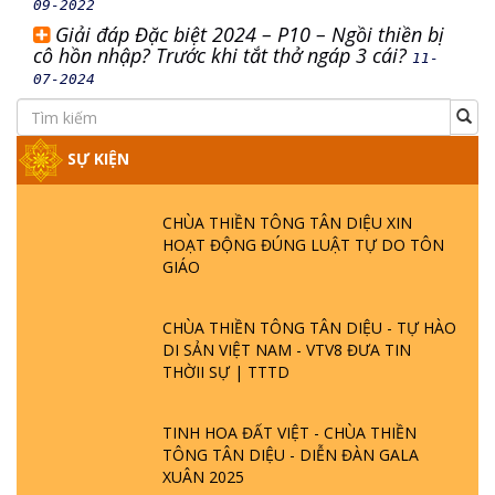
09-2022
Giải đáp Đặc biệt 2024 – P10 – Ngồi thiền bị
cô hồn nhập? Trước khi tắt thở ngáp 3 cái?
11-
07-2024
SỰ KIỆN
CHÙA THIỀN TÔNG TÂN DIỆU XIN
HOẠT ĐỘNG ĐÚNG LUẬT TỰ DO TÔN
GIÁO
CHÙA THIỀN TÔNG TÂN DIỆU - TỰ HÀO
DI SẢN VIỆT NAM - VTV8 ĐƯA TIN
THỜII SỰ | TTTD
TINH HOA ĐẤT VIỆT - CHÙA THIỀN
TÔNG TÂN DIỆU - DIỄN ĐÀN GALA
XUÂN 2025