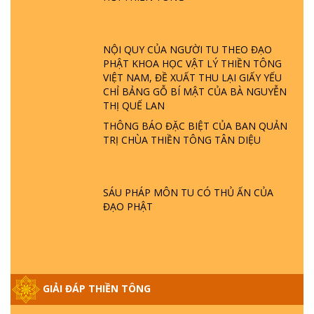
GIẢI ĐÁP ĐẶC BIỆT P23 - THIÊN ĐÀNG Ở
ĐÂU? ĐỊA NGỤC Ở ĐÂU? ĐỨC CHÚA TRỜI
LÀ AI? QUỶ SA TĂNG? | TTTD
NỘI QUY CỦA NGƯỜI TU THEO ĐẠO
PHẬT KHOA HỌC VẬT LÝ THIỀN TÔNG
GIẢI ĐÁP THIỀN TÔNG ĐẶC BIỆT P22 - TẠI
VIỆT NAM, ĐỀ XUẤT THU LẠI GIẤY YẾU
SAO TRÁI ĐẤT NHIỀU THIÊN TAI - LŨ LỤT
CHỈ BẢNG GỖ BÍ MẬT CỦA BÀ NGUYỄN
- HỎA HOẠN | TTTD
THỊ QUẾ LAN
THÔNG BÁO ĐẶC BIỆT CỦA BAN QUẢN
TRỊ CHÙA THIỀN TÔNG TÂN DIỆU
GIẢI ĐÁP THIỀN TÔNG ĐẶC BIỆT P21 - TẠI
SAO ĐỨC PHẬT BƯỚC ĐI 7 BƯỚC TRÊN
HOA SEN ? | TTTD
SÁU PHÁP MÔN TU CÓ THỦ ẤN CỦA
ĐẠO PHẬT
GIẢI ĐÁP VỀ LỄ TIỄN THIỀN TÔNG SƯ
NGỌC LÂM VỀ PHẬT GIỚI
GIẢI ĐÁP THIỀN TÔNG ĐẶC BIỆT PHẦN 20
GIẢI ĐÁP THIỀN TÔNG
- BÁC NGUYỄN NHÂN LÀ AI? PHIỀN NÃO
DO ĐÂU MÀ CÓ?