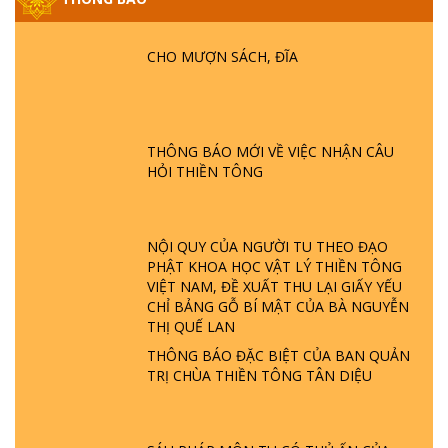
GIẢI ĐÁP ĐẶC BIỆT P25 - SUỐT 49 NĂM
PHẬT KHÔNG NÓI? HỘI LONG HOA LÀ
CHO MƯỢN SÁCH, ĐĨA
HỘI GÌ? TỬ VÌ ĐẠO
GIẢI ĐÁP ĐẶC BIỆT P24 - TÁNH PHẬT
ĐƯỢC HÌNH THÀNH NHƯ THẾ NÀO?
THÔNG BÁO MỚI VỀ VIỆC NHẬN CÂU
PHẬT GIỚI CÓ THỜI GIAN KHÔNG? |
HỎI THIỀN TÔNG
TTTD
GIẢI ĐÁP ĐẶC BIỆT P23 - THIÊN ĐÀNG Ở
ĐÂU? ĐỊA NGỤC Ở ĐÂU? ĐỨC CHÚA TRỜI
NỘI QUY CỦA NGƯỜI TU THEO ĐẠO
LÀ AI? QUỶ SA TĂNG? | TTTD
PHẬT KHOA HỌC VẬT LÝ THIỀN TÔNG
VIỆT NAM, ĐỀ XUẤT THU LẠI GIẤY YẾU
CHỈ BẢNG GỖ BÍ MẬT CỦA BÀ NGUYỄN
GIẢI ĐÁP THIỀN TÔNG ĐẶC BIỆT P22 - TẠI
THỊ QUẾ LAN
SAO TRÁI ĐẤT NHIỀU THIÊN TAI - LŨ LỤT
THÔNG BÁO ĐẶC BIỆT CỦA BAN QUẢN
- HỎA HOẠN | TTTD
TRỊ CHÙA THIỀN TÔNG TÂN DIỆU
GIẢI ĐÁP THIỀN TÔNG ĐẶC BIỆT P21 - TẠI
SAO ĐỨC PHẬT BƯỚC ĐI 7 BƯỚC TRÊN