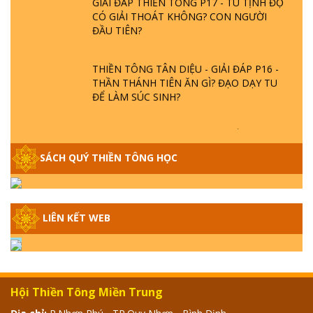
CÓ GIẢI THOÁT KHÔNG? CON NGƯỜI
ĐẦU TIÊN?
THIỀN TÔNG TÂN DIỆU - GIẢI ĐÁP P16 -
THẦN THÁNH TIÊN ĂN GÌ? ĐẠO DẠY TU
ĐỂ LÀM SÚC SINH?
GIẢI ĐÁP THIỀN TÔNG P15 - TỔ CHỨC
LOÀI CÔ HỒN - GIÁO LÝ ĐẠO PHẬT KHI
NÀO XUẤT BẢN
SÁCH QUÝ THIỀN TÔNG HỌC
GIẢI ĐÁP THIỀN TÔNG ĐẶC BIỆT - P14 -
NGUỒN GỐC ÂM LỊCH DƯƠNG LỊCH -
LIÊN KẾT WEB
TẦNG BÌNH LƯU LỚN ĐẾN ĐÂU
GIẢI ĐÁP THIỀN TÔNG ĐẶC BIỆT - P13 -
CON NGƯỜI TU THÀNH PHẬT ĐƯỢC
KHÔNG? XÁ LỢI PHẬT THẬT - GIẢ | TTTD
Hội Thiền Tông Miền Trung