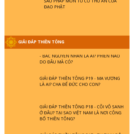
SÁU PHÁP MÔN TU CÓ THỦ ẤN CỦA
HOA SEN ? | TTTD
ĐẠO PHẬT
GIẢI ĐÁP VỀ LỄ TIỄN THIỀN TÔNG SƯ
NGỌC LÂM VỀ PHẬT GIỚI
GIẢI ĐÁP THIỀN TÔNG
GIẢI ĐÁP THIỀN TÔNG ĐẶC BIỆT PHẦN 20
- BÁC NGUYỄN NHÂN LÀ AI? PHIỀN NÃO
DO ĐÂU MÀ CÓ?
GIẢI ĐÁP THIỀN TÔNG P19 - MA VƯƠNG
LÀ AI? CHA ĐỂ ĐỨC CHO CON?
GIẢI ĐÁP THIỀN TÔNG P18 - CÕI VÔ SANH
Ở ĐÂU? TẠI SAO VIỆT NAM LÀ NƠI CÔNG
BỐ THIỀN TÔNG?
GIẢI ĐÁP THIỀN TÔNG P17 - TU TỊNH ĐỘ