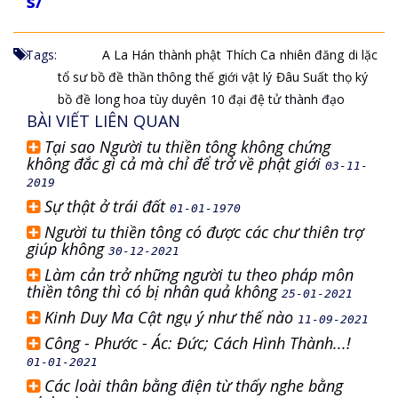
s/
Tags:
A La Hán
thành phật
Thích Ca
nhiên đăng
di lặc
tổ sư bồ đề
thần thông
thế giới vật lý
Đâu Suất
thọ ký
bồ đề
long hoa
tùy duyên
10 đại đệ tử
thành đạo
BÀI VIẾT LIÊN QUAN
Tại sao Người tu thiền tông không chứng
không đắc gì cả mà chỉ để trở về phật giới
03-11-
2019
Sự thật ở trái đất
01-01-1970
Người tu thiền tông có được các chư thiên trợ
giúp không
30-12-2021
Làm cản trở những người tu theo pháp môn
thiền tông thì có bị nhân quả không
25-01-2021
Kinh Duy Ma Cật ngụ ý như thế nào
11-09-2021
Công - Phước - Ác: Đức; Cách Hình Thành...!
01-01-2021
Các loài thân bằng điện từ thấy nghe bằng