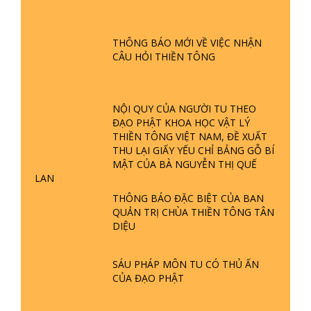
GIẢI ĐÁP ĐẶC BIỆT P24 - TÁNH PHẬT
THÔNG BÁO MỚI VỀ VIỆC NHẬN
ĐƯỢC HÌNH THÀNH NHƯ THẾ NÀO?
CÂU HỎI THIỀN TÔNG
PHẬT GIỚI CÓ THỜI GIAN KHÔNG? |
TTTD
GIẢI ĐÁP ĐẶC BIỆT P23 - THIÊN
NỘI QUY CỦA NGƯỜI TU THEO
ĐÀNG Ở ĐÂU? ĐỊA NGỤC Ở ĐÂU?
ĐẠO PHẬT KHOA HỌC VẬT LÝ
ĐỨC CHÚA TRỜI LÀ AI? QUỶ SA
THIỀN TÔNG VIỆT NAM, ĐỀ XUẤT
TĂNG? | TTTD
THU LẠI GIẤY YẾU CHỈ BẢNG GỖ BÍ
MẬT CỦA BÀ NGUYỄN THỊ QUẾ
GIẢI ĐÁP THIỀN TÔNG ĐẶC BIỆT P22
LAN
- TẠI SAO TRÁI ĐẤT NHIỀU THIÊN TAI
- LŨ LỤT - HỎA HOẠN | TTTD
THÔNG BÁO ĐẶC BIỆT CỦA BAN
QUẢN TRỊ CHÙA THIỀN TÔNG TÂN
DIỆU
GIẢI ĐÁP THIỀN TÔNG ĐẶC BIỆT P21
- TẠI SAO ĐỨC PHẬT BƯỚC ĐI 7
BƯỚC TRÊN HOA SEN ? | TTTD
SÁU PHÁP MÔN TU CÓ THỦ ẤN
CỦA ĐẠO PHẬT
GIẢI ĐÁP VỀ LỄ TIỄN THIỀN TÔNG SƯ