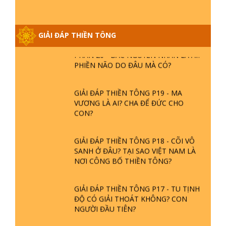
NGỌC LÂM VỀ PHẬT GIỚI
GIẢI ĐÁP THIỀN TÔNG
GIẢI ĐÁP THIỀN TÔNG ĐẶC BIỆT
PHẦN 20 - BÁC NGUYỄN NHÂN LÀ AI?
PHIỀN NÃO DO ĐÂU MÀ CÓ?
GIẢI ĐÁP THIỀN TÔNG P19 - MA
VƯƠNG LÀ AI? CHA ĐỂ ĐỨC CHO
CON?
GIẢI ĐÁP THIỀN TÔNG P18 - CÕI VÔ
SANH Ở ĐÂU? TẠI SAO VIỆT NAM LÀ
NƠI CÔNG BỐ THIỀN TÔNG?
GIẢI ĐÁP THIỀN TÔNG P17 - TU TỊNH
ĐỘ CÓ GIẢI THOÁT KHÔNG? CON
NGƯỜI ĐẦU TIÊN?