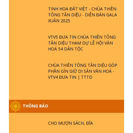
TINH HOA ĐẤT VIỆT - CHÙA THIỀN
TÔNG TÂN DIỆU - DIỄN ĐÀN GALA
XUÂN 2025
VTV5 ĐƯA TIN CHÙA THIỀN TÔNG
TÂN DIỆU THAM DỰ LỄ HỘI VĂN
HOÁ 54 DÂN TỘC
CHÙA THIỀN TÔNG TÂN DIỆU GÓP
PHẦN GÌN GIỮ DI SẢN VĂN HOÁ -
VTV4 ĐƯA TIN | TTTD
THÔNG BÁO
GIẢI ĐÁP ĐẶC BIỆT P25 - SUỐT 49
CHO MƯỢN SÁCH, ĐĨA
NĂM PHẬT KHÔNG NÓI? HỘI LONG
HOA LÀ HỘI GÌ? TỬ VÌ ĐẠO