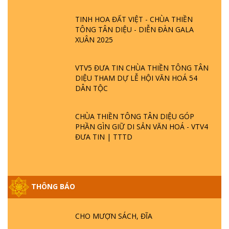
TINH HOA ĐẤT VIỆT - CHÙA THIỀN
TÔNG TÂN DIỆU - DIỄN ĐÀN GALA
XUÂN 2025
VTV5 ĐƯA TIN CHÙA THIỀN TÔNG TÂN
DIỆU THAM DỰ LỄ HỘI VĂN HOÁ 54
DÂN TỘC
CHÙA THIỀN TÔNG TÂN DIỆU GÓP
PHẦN GÌN GIỮ DI SẢN VĂN HOÁ - VTV4
ĐƯA TIN | TTTD
GIẢI ĐÁP ĐẶC BIỆT P25 - SUỐT 49 NĂM
THÔNG BÁO
PHẬT KHÔNG NÓI? HỘI LONG HOA LÀ
HỘI GÌ? TỬ VÌ ĐẠO
CHO MƯỢN SÁCH, ĐĨA