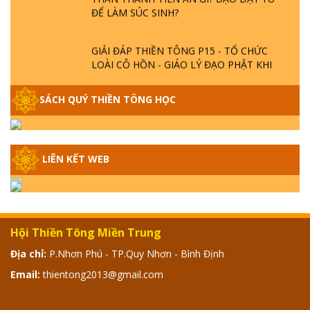
ĐỂ LÀM SÚC SINH?
GIẢI ĐÁP THIỀN TÔNG P15 - TỔ CHỨC
LOÀI CÔ HỒN - GIÁO LÝ ĐẠO PHẬT KHI
NÀO XUẤT BẢN
SÁCH QUÝ THIỀN TÔNG HỌC
GIẢI ĐÁP THIỀN TÔNG ĐẶC BIỆT - P14 -
NGUỒN GỐC ÂM LỊCH DƯƠNG LỊCH -
TẦNG BÌNH LƯU LỚN ĐẾN ĐÂU
LIÊN KẾT WEB
GIẢI ĐÁP THIỀN TÔNG ĐẶC BIỆT - P13 -
CON NGƯỜI TU THÀNH PHẬT ĐƯỢC
KHÔNG? XÁ LỢI PHẬT THẬT - GIẢ | TTTD
Hội Thiền Tông Miền Trung
GIẢI ĐÁP THIỀN TÔNG ĐẶC BIỆT - P12 -
Địa chỉ:
P.Nhơn Phú - TP.Quy Nhơn - Bình Định
SỰ THẬT VỀ ĐẠI HỒNG THỦY? TRỜI ĐÁNH
THÁNH ĐÂM THẦN VẶN HỌNG?
Email:
thientong2013@gmail.com
GIẢI ĐÁP ĐẶC BIỆT 2024 - P11