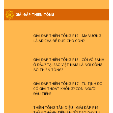
GIẢI ĐÁP THIỀN TÔNG ĐẶC BIỆT PHẦN 20
- BÁC NGUYỄN NHÂN LÀ AI? PHIỀN NÃO
GIẢI ĐÁP THIỀN TÔNG
DO ĐÂU MÀ CÓ?
GIẢI ĐÁP THIỀN TÔNG P19 - MA VƯƠNG
LÀ AI? CHA ĐỂ ĐỨC CHO CON?
GIẢI ĐÁP THIỀN TÔNG P18 - CÕI VÔ SANH
Ở ĐÂU? TẠI SAO VIỆT NAM LÀ NƠI CÔNG
BỐ THIỀN TÔNG?
GIẢI ĐÁP THIỀN TÔNG P17 - TU TỊNH ĐỘ
CÓ GIẢI THOÁT KHÔNG? CON NGƯỜI
ĐẦU TIÊN?
THIỀN TÔNG TÂN DIỆU - GIẢI ĐÁP P16 -
THẦN THÁNH TIÊN ĂN GÌ? ĐẠO DẠY TU