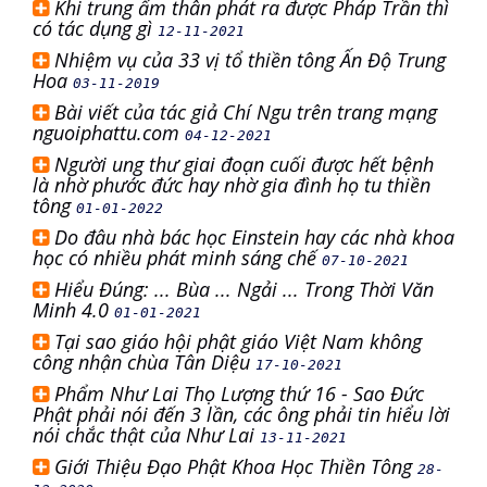
Khi trung ấm thân phát ra được Pháp Trần thì
có tác dụng gì
12-11-2021
Nhiệm vụ của 33 vị tổ thiền tông Ấn Độ Trung
Hoa
03-11-2019
Bài viết của tác giả Chí Ngu trên trang mạng
nguoiphattu.com
04-12-2021
Người ung thư giai đoạn cuối được hết bệnh
là nhờ phước đức hay nhờ gia đình họ tu thiền
tông
01-01-2022
Do đâu nhà bác học Einstein hay các nhà khoa
học có nhiều phát minh sáng chế
07-10-2021
Hiểu Đúng: ... Bùa ... Ngải ... Trong Thời Văn
Minh 4.0
01-01-2021
Tại sao giáo hội phật giáo Việt Nam không
công nhận chùa Tân Diệu
17-10-2021
Phẩm Như Lai Thọ Lượng thứ 16 - Sao Đức
Phật phải nói đến 3 lần, các ông phải tin hiểu lời
nói chắc thật của Như Lai
13-11-2021
Giới Thiệu Đạo Phật Khoa Học Thiền Tông
28-