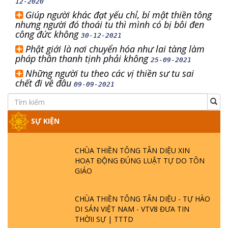
12-2020
Giúp người khác đạt yếu chỉ, bí mật thiền tông
nhưng người đó thoái tu thì mình có bị bôi đen
công đức không
30-12-2021
Phật giới là nơi chuyển hóa như lai tàng làm
pháp thân thanh tịnh phải không
25-09-2021
Những người tu theo các vị thiền sư tu sai
chết đi về đâu
09-09-2021
SỰ KIỆN
CHÙA THIỀN TÔNG TÂN DIỆU XIN
HOẠT ĐỘNG ĐÚNG LUẬT TỰ DO TÔN
GIÁO
CHÙA THIỀN TÔNG TÂN DIỆU - TỰ HÀO
DI SẢN VIỆT NAM - VTV8 ĐƯA TIN
THỜII SỰ | TTTD