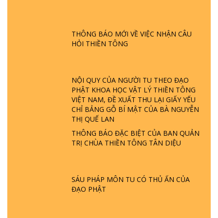
GIẢI ĐÁP ĐẶC BIỆT P24 - TÁNH PHẬT
ĐƯỢC HÌNH THÀNH NHƯ THẾ NÀO?
PHẬT GIỚI CÓ THỜI GIAN KHÔNG? |
TTTD
THÔNG BÁO MỚI VỀ VIỆC NHẬN CÂU
HỎI THIỀN TÔNG
GIẢI ĐÁP ĐẶC BIỆT P23 - THIÊN ĐÀNG Ở
ĐÂU? ĐỊA NGỤC Ở ĐÂU? ĐỨC CHÚA TRỜI
LÀ AI? QUỶ SA TĂNG? | TTTD
NỘI QUY CỦA NGƯỜI TU THEO ĐẠO
PHẬT KHOA HỌC VẬT LÝ THIỀN TÔNG
GIẢI ĐÁP THIỀN TÔNG ĐẶC BIỆT P22 - TẠI
VIỆT NAM, ĐỀ XUẤT THU LẠI GIẤY YẾU
SAO TRÁI ĐẤT NHIỀU THIÊN TAI - LŨ LỤT
CHỈ BẢNG GỖ BÍ MẬT CỦA BÀ NGUYỄN
- HỎA HOẠN | TTTD
THỊ QUẾ LAN
THÔNG BÁO ĐẶC BIỆT CỦA BAN QUẢN
TRỊ CHÙA THIỀN TÔNG TÂN DIỆU
GIẢI ĐÁP THIỀN TÔNG ĐẶC BIỆT P21 - TẠI
SAO ĐỨC PHẬT BƯỚC ĐI 7 BƯỚC TRÊN
HOA SEN ? | TTTD
SÁU PHÁP MÔN TU CÓ THỦ ẤN CỦA
ĐẠO PHẬT
GIẢI ĐÁP VỀ LỄ TIỄN THIỀN TÔNG SƯ
NGỌC LÂM VỀ PHẬT GIỚI