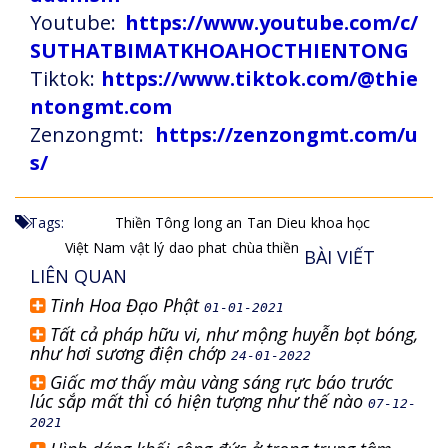
Youtube:
https://www.youtube.com/c/
SUTHATBIMATKHOAHOCTHIENTONG
Tiktok:
https://www.tiktok.com/@thie
ntongmt.com
Zenzongmt:
https://zenzongmt.com/u
s/
Tags:
Thiền Tông
long an
Tan Dieu
khoa học
Việt Nam
vật lý
dao phat
chùa thiền
BÀI VIẾT
LIÊN QUAN
Tinh Hoa Đạo Phật
01-01-2021
Tất cả pháp hữu vi, như mộng huyễn bọt bóng,
như hơi sương điện chớp
24-01-2022
Giấc mơ thấy màu vàng sáng rực báo trước
lúc sắp mất thì có hiện tượng như thế nào
07-12-
2021