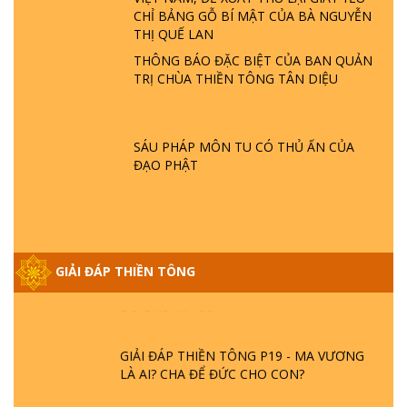
GIẢI ĐÁP THIỀN TÔNG ĐẶC BIỆT P22 - TẠI
CHỈ BẢNG GỖ BÍ MẬT CỦA BÀ NGUYỄN
SAO TRÁI ĐẤT NHIỀU THIÊN TAI - LŨ LỤT
THỊ QUẾ LAN
- HỎA HOẠN | TTTD
THÔNG BÁO ĐẶC BIỆT CỦA BAN QUẢN
TRỊ CHÙA THIỀN TÔNG TÂN DIỆU
GIẢI ĐÁP THIỀN TÔNG ĐẶC BIỆT P21 - TẠI
SAO ĐỨC PHẬT BƯỚC ĐI 7 BƯỚC TRÊN
HOA SEN ? | TTTD
SÁU PHÁP MÔN TU CÓ THỦ ẤN CỦA
ĐẠO PHẬT
GIẢI ĐÁP VỀ LỄ TIỄN THIỀN TÔNG SƯ
NGỌC LÂM VỀ PHẬT GIỚI
GIẢI ĐÁP THIỀN TÔNG ĐẶC BIỆT PHẦN 20
GIẢI ĐÁP THIỀN TÔNG
- BÁC NGUYỄN NHÂN LÀ AI? PHIỀN NÃO
DO ĐÂU MÀ CÓ?
GIẢI ĐÁP THIỀN TÔNG P19 - MA VƯƠNG
LÀ AI? CHA ĐỂ ĐỨC CHO CON?