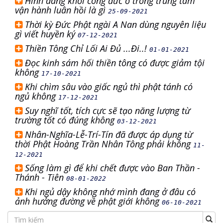
Hình dáng khối công đức ở trong trung tâm
vận hành luân hồi là gì
25-09-2021
Thời kỳ Đức Phật ngài A Nan dùng nguyên liệu
gì viết huyền ký
07-12-2021
Thiền Tông Chỉ Lối Ai Đủ ...Đi..!
01-01-2021
Đọc kinh sám hối thiền tông có được giảm tội
không
17-10-2021
Khi chìm sâu vào giấc ngủ thì phật tánh có
ngủ không
17-12-2021
Suy nghĩ tốt, tích cực sẽ tạo năng lượng từ
trường tốt có đúng không
03-12-2021
Nhân-Nghĩa-Lễ-Trí-Tín đã được áp dụng từ
thời Phật Hoàng Trần Nhân Tông phải không
11-
12-2021
Sống làm gì để khi chết được vào Ban Thần -
Thánh - Tiên
08-01-2022
Khi ngủ dậy không nhớ mình đang ở đâu có
ảnh hưởng đường về phật giới không
06-10-2021