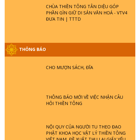
CHÙA THIỀN TÔNG TÂN DIỆU GÓP
PHẦN GÌN GIỮ DI SẢN VĂN HOÁ - VTV4
ĐƯA TIN | TTTD
THÔNG BÁO
GIẢI ĐÁP ĐẶC BIỆT P25 - SUỐT 49 NĂM
PHẬT KHÔNG NÓI? HỘI LONG HOA LÀ
HỘI GÌ? TỬ VÌ ĐẠO
CHO MƯỢN SÁCH, ĐĨA
GIẢI ĐÁP ĐẶC BIỆT P24 - TÁNH PHẬT
ĐƯỢC HÌNH THÀNH NHƯ THẾ NÀO?
PHẬT GIỚI CÓ THỜI GIAN KHÔNG? |
THÔNG BÁO MỚI VỀ VIỆC NHẬN CÂU
TTTD
HỎI THIỀN TÔNG
GIẢI ĐÁP ĐẶC BIỆT P23 - THIÊN ĐÀNG Ở
ĐÂU? ĐỊA NGỤC Ở ĐÂU? ĐỨC CHÚA TRỜI
LÀ AI? QUỶ SA TĂNG? | TTTD
NỘI QUY CỦA NGƯỜI TU THEO ĐẠO
PHẬT KHOA HỌC VẬT LÝ THIỀN TÔNG
VIỆT NAM, ĐỀ XUẤT THU LẠI GIẤY YẾU