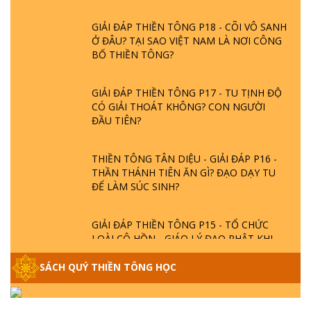
GIẢI ĐÁP THIỀN TÔNG P18 - CÕI VÔ SANH
Ở ĐÂU? TẠI SAO VIỆT NAM LÀ NƠI CÔNG
BỐ THIỀN TÔNG?
GIẢI ĐÁP THIỀN TÔNG P17 - TU TỊNH ĐỘ
CÓ GIẢI THOÁT KHÔNG? CON NGƯỜI
ĐẦU TIÊN?
THIỀN TÔNG TÂN DIỆU - GIẢI ĐÁP P16 -
THẦN THÁNH TIÊN ĂN GÌ? ĐẠO DẠY TU
ĐỂ LÀM SÚC SINH?
GIẢI ĐÁP THIỀN TÔNG P15 - TỔ CHỨC
LOÀI CÔ HỒN - GIÁO LÝ ĐẠO PHẬT KHI
NÀO XUẤT BẢN
SÁCH QUÝ THIỀN TÔNG HỌC
GIẢI ĐÁP THIỀN TÔNG ĐẶC BIỆT - P14 -
NGUỒN GỐC ÂM LỊCH DƯƠNG LỊCH -