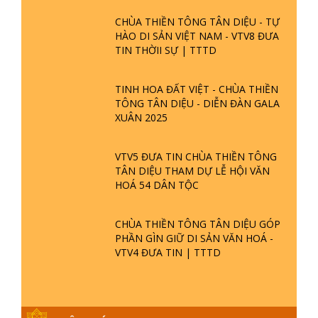
CHÙA THIỀN TÔNG TÂN DIỆU - TỰ
HÀO DI SẢN VIỆT NAM - VTV8 ĐƯA
TIN THỜII SỰ | TTTD
TINH HOA ĐẤT VIỆT - CHÙA THIỀN
TÔNG TÂN DIỆU - DIỄN ĐÀN GALA
XUÂN 2025
VTV5 ĐƯA TIN CHÙA THIỀN TÔNG
TÂN DIỆU THAM DỰ LỄ HỘI VĂN
HOÁ 54 DÂN TỘC
CHÙA THIỀN TÔNG TÂN DIỆU GÓP
PHẦN GÌN GIỮ DI SẢN VĂN HOÁ -
VTV4 ĐƯA TIN | TTTD
GIẢI ĐÁP ĐẶC BIỆT P25 - SUỐT 49