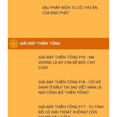
GIẢI ĐÁP VỀ LỄ TIỄN THIỀN TÔNG SƯ
SÁU PHÁP MÔN TU CÓ THỦ ẤN
NGỌC LÂM VỀ PHẬT GIỚI
CỦA ĐẠO PHẬT
GIẢI ĐÁP THIỀN TÔNG ĐẶC BIỆT
PHẦN 20 - BÁC NGUYỄN NHÂN LÀ AI?
PHIỀN NÃO DO ĐÂU MÀ CÓ?
GIẢI ĐÁP THIỀN TÔNG
GIẢI ĐÁP THIỀN TÔNG P19 - MA
VƯƠNG LÀ AI? CHA ĐỂ ĐỨC CHO
CON?
GIẢI ĐÁP THIỀN TÔNG P18 - CÕI VÔ
SANH Ở ĐÂU? TẠI SAO VIỆT NAM LÀ
NƠI CÔNG BỐ THIỀN TÔNG?
GIẢI ĐÁP THIỀN TÔNG P17 - TU TỊNH
ĐỘ CÓ GIẢI THOÁT KHÔNG? CON
NGƯỜI ĐẦU TIÊN?