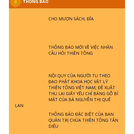
THÔNG BÁO
NĂM PHẬT KHÔNG NÓI? HỘI LONG
HOA LÀ HỘI GÌ? TỬ VÌ ĐẠO
CHO MƯỢN SÁCH, ĐĨA
GIẢI ĐÁP ĐẶC BIỆT P24 - TÁNH PHẬT
ĐƯỢC HÌNH THÀNH NHƯ THẾ NÀO?
PHẬT GIỚI CÓ THỜI GIAN KHÔNG? |
TTTD
THÔNG BÁO MỚI VỀ VIỆC NHẬN
CÂU HỎI THIỀN TÔNG
GIẢI ĐÁP ĐẶC BIỆT P23 - THIÊN
ĐÀNG Ở ĐÂU? ĐỊA NGỤC Ở ĐÂU?
ĐỨC CHÚA TRỜI LÀ AI? QUỶ SA
TĂNG? | TTTD
NỘI QUY CỦA NGƯỜI TU THEO
ĐẠO PHẬT KHOA HỌC VẬT LÝ
GIẢI ĐÁP THIỀN TÔNG ĐẶC BIỆT P22
THIỀN TÔNG VIỆT NAM, ĐỀ XUẤT
- TẠI SAO TRÁI ĐẤT NHIỀU THIÊN TAI
THU LẠI GIẤY YẾU CHỈ BẢNG GỖ BÍ
- LŨ LỤT - HỎA HOẠN | TTTD
MẬT CỦA BÀ NGUYỄN THỊ QUẾ
LAN
GIẢI ĐÁP THIỀN TÔNG ĐẶC BIỆT P21
THÔNG BÁO ĐẶC BIỆT CỦA BAN
- TẠI SAO ĐỨC PHẬT BƯỚC ĐI 7
QUẢN TRỊ CHÙA THIỀN TÔNG TÂN
BƯỚC TRÊN HOA SEN ? | TTTD
DIỆU