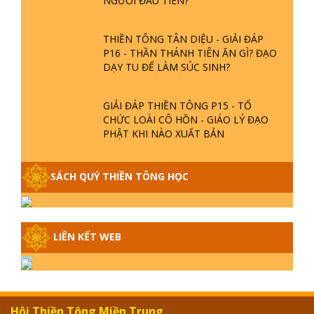
THIỀN TÔNG TÂN DIỆU - GIẢI ĐÁP
P16 - THẦN THÁNH TIÊN ĂN GÌ? ĐẠO
DẠY TU ĐỂ LÀM SÚC SINH?
GIẢI ĐÁP THIỀN TÔNG P15 - TỔ
CHỨC LOÀI CÔ HỒN - GIÁO LÝ ĐẠO
PHẬT KHI NÀO XUẤT BẢN
GIẢI ĐÁP THIỀN TÔNG ĐẶC BIỆT -
SÁCH QUÝ THIỀN TÔNG HỌC
P14 - NGUỒN GỐC ÂM LỊCH DƯƠNG
LỊCH - TẦNG BÌNH LƯU LỚN ĐẾN
ĐÂU
GIẢI ĐÁP THIỀN TÔNG ĐẶC BIỆT -
LIÊN KẾT WEB
P13 - CON NGƯỜI TU THÀNH PHẬT
ĐƯỢC KHÔNG? XÁ LỢI PHẬT THẬT -
GIẢ | TTTD
GIẢI ĐÁP THIỀN TÔNG ĐẶC BIỆT -
Hội Thiền Tông Miền Trung
P12 - SỰ THẬT VỀ ĐẠI HỒNG THỦY?