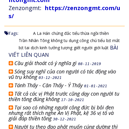
Zenzongmt:
https://zenzongmt.com/u
s/
Tags:
A La Hán
chứng đắc
tiểu thừa
ngồi thiền
Trần Nhân Tông
không tu
dụng công
chú tiểu
bịt mắt
BÀI
bịt tai
dịch kinh
tưởng tượng
giết người
giới luật
VIẾT LIÊN QUAN
Cầu giải thoát có ý nghĩa gì
08-11-2019
Sóng suy nghĩ của con người có tác động vào
vũ trụ không
03-12-2021
Tánh Thấy - Căn Thấy - Ý Thấy
01-01-2021
Tất cả các vị Phật trước cũng dạy con người tu
thiền tông đúng không
17-10-2021
Tại sao có những người công đức bị bôi đen
nhưng rất thích nghe An Vị Phật, kệ 36 vị tổ và
giải đáp thiền tông
30-12-2021
Người tu theo đạo phật muốn cúng dường thì