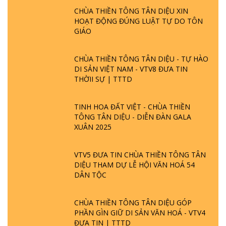
CHÙA THIỀN TÔNG TÂN DIỆU XIN
HOẠT ĐỘNG ĐÚNG LUẬT TỰ DO TÔN
GIÁO
CHÙA THIỀN TÔNG TÂN DIỆU - TỰ HÀO
DI SẢN VIỆT NAM - VTV8 ĐƯA TIN
THỜII SỰ | TTTD
TINH HOA ĐẤT VIỆT - CHÙA THIỀN
TÔNG TÂN DIỆU - DIỄN ĐÀN GALA
XUÂN 2025
VTV5 ĐƯA TIN CHÙA THIỀN TÔNG TÂN
DIỆU THAM DỰ LỄ HỘI VĂN HOÁ 54
DÂN TỘC
CHÙA THIỀN TÔNG TÂN DIỆU GÓP
PHẦN GÌN GIỮ DI SẢN VĂN HOÁ - VTV4
ĐƯA TIN | TTTD