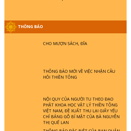
THÔNG BÁO
GIẢI ĐÁP ĐẶC BIỆT P25 - SUỐT 49 NĂM
PHẬT KHÔNG NÓI? HỘI LONG HOA LÀ
HỘI GÌ? TỬ VÌ ĐẠO
CHO MƯỢN SÁCH, ĐĨA
GIẢI ĐÁP ĐẶC BIỆT P24 - TÁNH PHẬT
ĐƯỢC HÌNH THÀNH NHƯ THẾ NÀO?
PHẬT GIỚI CÓ THỜI GIAN KHÔNG? |
THÔNG BÁO MỚI VỀ VIỆC NHẬN CÂU
TTTD
HỎI THIỀN TÔNG
GIẢI ĐÁP ĐẶC BIỆT P23 - THIÊN ĐÀNG Ở
ĐÂU? ĐỊA NGỤC Ở ĐÂU? ĐỨC CHÚA TRỜI
LÀ AI? QUỶ SA TĂNG? | TTTD
NỘI QUY CỦA NGƯỜI TU THEO ĐẠO
PHẬT KHOA HỌC VẬT LÝ THIỀN TÔNG
GIẢI ĐÁP THIỀN TÔNG ĐẶC BIỆT P22 - TẠI
VIỆT NAM, ĐỀ XUẤT THU LẠI GIẤY YẾU
SAO TRÁI ĐẤT NHIỀU THIÊN TAI - LŨ LỤT
CHỈ BẢNG GỖ BÍ MẬT CỦA BÀ NGUYỄN
- HỎA HOẠN | TTTD
THỊ QUẾ LAN
THÔNG BÁO ĐẶC BIỆT CỦA BAN QUẢN