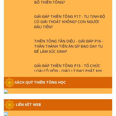
GIẢI ĐÁP THIỀN TÔNG P17 - TU TỊNH ĐỘ
CÓ GIẢI THOÁT KHÔNG? CON NGƯỜI
ĐẦU TIÊN?
THIỀN TÔNG TÂN DIỆU - GIẢI ĐÁP P16 -
THẦN THÁNH TIÊN ĂN GÌ? ĐẠO DẠY TU
ĐỂ LÀM SÚC SINH?
GIẢI ĐÁP THIỀN TÔNG P15 - TỔ CHỨC
LOÀI CÔ HỒN - GIÁO LÝ ĐẠO PHẬT KHI
NÀO XUẤT BẢN
SÁCH QUÝ THIỀN TÔNG HỌC
GIẢI ĐÁP THIỀN TÔNG ĐẶC BIỆT - P14 -
NGUỒN GỐC ÂM LỊCH DƯƠNG LỊCH -
TẦNG BÌNH LƯU LỚN ĐẾN ĐÂU
LIÊN KẾT WEB
GIẢI ĐÁP THIỀN TÔNG ĐẶC BIỆT - P13 -