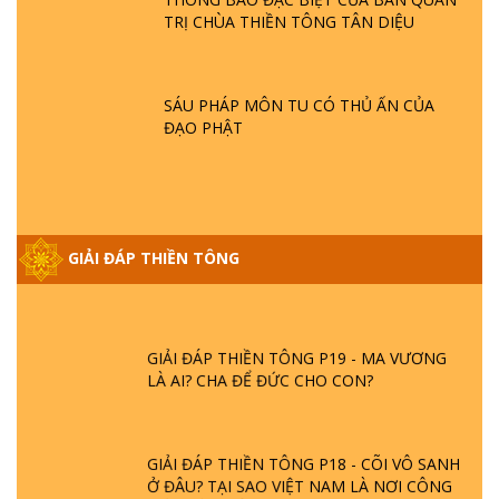
TRỊ CHÙA THIỀN TÔNG TÂN DIỆU
GIẢI ĐÁP THIỀN TÔNG ĐẶC BIỆT P21 - TẠI
SAO ĐỨC PHẬT BƯỚC ĐI 7 BƯỚC TRÊN
HOA SEN ? | TTTD
SÁU PHÁP MÔN TU CÓ THỦ ẤN CỦA
ĐẠO PHẬT
GIẢI ĐÁP VỀ LỄ TIỄN THIỀN TÔNG SƯ
NGỌC LÂM VỀ PHẬT GIỚI
GIẢI ĐÁP THIỀN TÔNG ĐẶC BIỆT PHẦN 20
GIẢI ĐÁP THIỀN TÔNG
- BÁC NGUYỄN NHÂN LÀ AI? PHIỀN NÃO
DO ĐÂU MÀ CÓ?
GIẢI ĐÁP THIỀN TÔNG P19 - MA VƯƠNG
LÀ AI? CHA ĐỂ ĐỨC CHO CON?
GIẢI ĐÁP THIỀN TÔNG P18 - CÕI VÔ SANH
Ở ĐÂU? TẠI SAO VIỆT NAM LÀ NƠI CÔNG
BỐ THIỀN TÔNG?