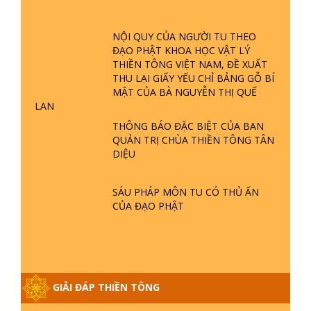
GIẢI ĐÁP ĐẶC BIỆT P23 - THIÊN
ĐÀNG Ở ĐÂU? ĐỊA NGỤC Ở ĐÂU?
NỘI QUY CỦA NGƯỜI TU THEO
ĐỨC CHÚA TRỜI LÀ AI? QUỶ SA
ĐẠO PHẬT KHOA HỌC VẬT LÝ
TĂNG? | TTTD
THIỀN TÔNG VIỆT NAM, ĐỀ XUẤT
GIẢI ĐÁP THIỀN TÔNG ĐẶC BIỆT P22
THU LẠI GIẤY YẾU CHỈ BẢNG GỖ BÍ
- TẠI SAO TRÁI ĐẤT NHIỀU THIÊN TAI
MẬT CỦA BÀ NGUYỄN THỊ QUẾ
- LŨ LỤT - HỎA HOẠN | TTTD
LAN
THÔNG BÁO ĐẶC BIỆT CỦA BAN
QUẢN TRỊ CHÙA THIỀN TÔNG TÂN
GIẢI ĐÁP THIỀN TÔNG ĐẶC BIỆT P21
DIỆU
- TẠI SAO ĐỨC PHẬT BƯỚC ĐI 7
BƯỚC TRÊN HOA SEN ? | TTTD
SÁU PHÁP MÔN TU CÓ THỦ ẤN
CỦA ĐẠO PHẬT
GIẢI ĐÁP VỀ LỄ TIỄN THIỀN TÔNG SƯ
NGỌC LÂM VỀ PHẬT GIỚI
GIẢI ĐÁP THIỀN TÔNG ĐẶC BIỆT
GIẢI ĐÁP THIỀN TÔNG
PHẦN 20 - BÁC NGUYỄN NHÂN LÀ AI?
PHIỀN NÃO DO ĐÂU MÀ CÓ?