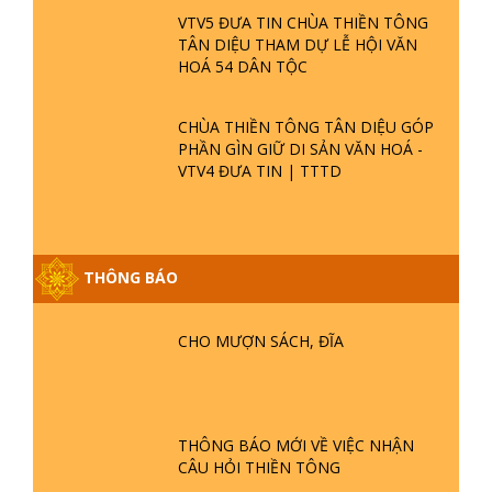
VTV5 ĐƯA TIN CHÙA THIỀN TÔNG
TÂN DIỆU THAM DỰ LỄ HỘI VĂN
HOÁ 54 DÂN TỘC
CHÙA THIỀN TÔNG TÂN DIỆU GÓP
PHẦN GÌN GIỮ DI SẢN VĂN HOÁ -
VTV4 ĐƯA TIN | TTTD
THÔNG BÁO
GIẢI ĐÁP ĐẶC BIỆT P25 - SUỐT 49
NĂM PHẬT KHÔNG NÓI? HỘI LONG
CHO MƯỢN SÁCH, ĐĨA
HOA LÀ HỘI GÌ? TỬ VÌ ĐẠO
GIẢI ĐÁP ĐẶC BIỆT P24 - TÁNH PHẬT
ĐƯỢC HÌNH THÀNH NHƯ THẾ NÀO?
THÔNG BÁO MỚI VỀ VIỆC NHẬN
PHẬT GIỚI CÓ THỜI GIAN KHÔNG? |
CÂU HỎI THIỀN TÔNG
TTTD