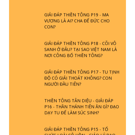
GIẢI ĐÁP THIỀN TÔNG P19 - MA
VƯƠNG LÀ AI? CHA ĐỂ ĐỨC CHO
CON?
GIẢI ĐÁP THIỀN TÔNG P18 - CÕI VÔ
SANH Ở ĐÂU? TẠI SAO VIỆT NAM LÀ
NƠI CÔNG BỐ THIỀN TÔNG?
GIẢI ĐÁP THIỀN TÔNG P17 - TU TỊNH
ĐỘ CÓ GIẢI THOÁT KHÔNG? CON
NGƯỜI ĐẦU TIÊN?
THIỀN TÔNG TÂN DIỆU - GIẢI ĐÁP
P16 - THẦN THÁNH TIÊN ĂN GÌ? ĐẠO
DẠY TU ĐỂ LÀM SÚC SINH?
GIẢI ĐÁP THIỀN TÔNG P15 - TỔ
CHỨC LOÀI CÔ HỒN - GIÁO LÝ ĐẠO