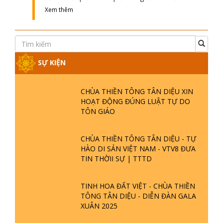
Xem thêm
SỰ KIỆN
CHÙA THIỀN TÔNG TÂN DIỆU XIN
HOẠT ĐỘNG ĐÚNG LUẬT TỰ DO
TÔN GIÁO
CHÙA THIỀN TÔNG TÂN DIỆU - TỰ
HÀO DI SẢN VIỆT NAM - VTV8 ĐƯA
TIN THỜII SỰ | TTTD
TINH HOA ĐẤT VIỆT - CHÙA THIỀN
TÔNG TÂN DIỆU - DIỄN ĐÀN GALA
XUÂN 2025