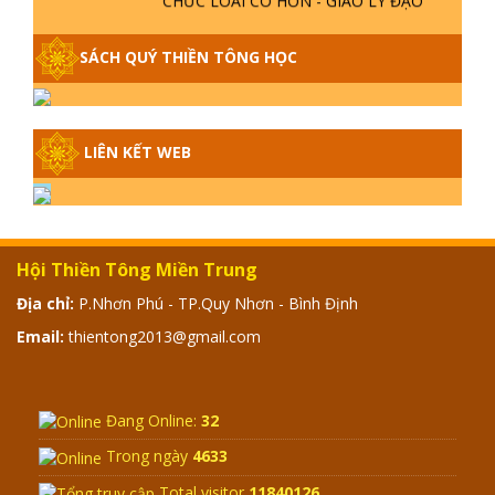
PHẬT KHI NÀO XUẤT BẢN
SÁCH QUÝ THIỀN TÔNG HỌC
GIẢI ĐÁP THIỀN TÔNG ĐẶC BIỆT -
P14 - NGUỒN GỐC ÂM LỊCH DƯƠNG
LỊCH - TẦNG BÌNH LƯU LỚN ĐẾN
ĐÂU
LIÊN KẾT WEB
GIẢI ĐÁP THIỀN TÔNG ĐẶC BIỆT -
P13 - CON NGƯỜI TU THÀNH PHẬT
ĐƯỢC KHÔNG? XÁ LỢI PHẬT THẬT -
GIẢ | TTTD
Hội Thiền Tông Miền Trung
GIẢI ĐÁP THIỀN TÔNG ĐẶC BIỆT -
Địa chỉ:
P.Nhơn Phú - TP.Quy Nhơn - Bình Định
P12 - SỰ THẬT VỀ ĐẠI HỒNG THỦY?
TRỜI ĐÁNH THÁNH ĐÂM THẦN VẶN
Email:
thientong2013@gmail.com
HỌNG?
GIẢI ĐÁP ĐẶC BIỆT 2024 - P11
Đang Online:
32
Trong ngày
4633
Total visitor
11840126