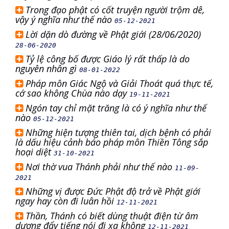
Trong đạo phật có cốt truyện người trộm dê,
vậy ý nghĩa như thế nào
05-12-2021
Lời dặn dò đường về Phật giới (28/06/2020)
28-06-2020
Tỷ lệ công bố được Giáo lý rất thấp là do
nguyên nhân gì
08-01-2022
Pháp môn Giác Ngộ và Giải Thoát quá thực tế,
cớ sao không Chùa nào dạy
19-11-2021
Ngón tay chỉ mặt trăng là có ý nghĩa như thế
nào
05-12-2021
Những hiện tượng thiên tai, dịch bệnh có phải
là dấu hiệu cảnh báo pháp môn Thiền Tông sắp
hoại diệt
31-10-2021
Nơi thờ vua Thánh phải như thế nào
11-09-
2021
Những vị được Đức Phật độ trở về Phật giới
ngay hay còn đi luân hồi
12-11-2021
Thần, Thánh có biết dùng thuật điện từ âm
dương đẩy tiếng nói đi xa không
12-11-2021