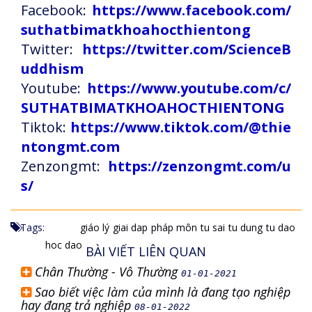
Facebook:
https://www.facebook.com/
suthatbimatkhoahocthientong
Twitter:
https://twitter.com/ScienceB
uddhism
Youtube:
https://www.youtube.com/c/
SUTHATBIMATKHOAHOCTHIENTONG
Tiktok:
https://www.tiktok.com/@thie
ntongmt.com
Zenzongmt:
https://zenzongmt.com/u
s/
Tags:
giáo lý
giai dap
pháp môn
tu sai
tu dung
tu dao
hoc dao
BÀI VIẾT LIÊN QUAN
Chân Thường - Vô Thường
01-01-2021
Sao biết việc làm của mình là đang tạo nghiệp
hay đang trả nghiệp
08-01-2022