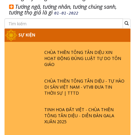
Tướng ngã, tướng nhân, tướng chúng sanh,
tướng thọ giả là gì
01-01-2022
SỰ KIỆN
CHÙA THIỀN TÔNG TÂN DIỆU XIN
HOẠT ĐỘNG ĐÚNG LUẬT TỰ DO TÔN
GIÁO
CHÙA THIỀN TÔNG TÂN DIỆU - TỰ HÀO
DI SẢN VIỆT NAM - VTV8 ĐƯA TIN
THỜII SỰ | TTTD
TINH HOA ĐẤT VIỆT - CHÙA THIỀN
TÔNG TÂN DIỆU - DIỄN ĐÀN GALA
XUÂN 2025