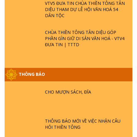
VTV5 ĐƯA TIN CHÙA THIỀN TÔNG TÂN
DIỆU THAM DỰ LỄ HỘI VĂN HOÁ 54
DÂN TỘC
CHÙA THIỀN TÔNG TÂN DIỆU GÓP
PHẦN GÌN GIỮ DI SẢN VĂN HOÁ - VTV4
ĐƯA TIN | TTTD
THÔNG BÁO
GIẢI ĐÁP ĐẶC BIỆT P25 - SUỐT 49 NĂM
PHẬT KHÔNG NÓI? HỘI LONG HOA LÀ
HỘI GÌ? TỬ VÌ ĐẠO
CHO MƯỢN SÁCH, ĐĨA
GIẢI ĐÁP ĐẶC BIỆT P24 - TÁNH PHẬT
ĐƯỢC HÌNH THÀNH NHƯ THẾ NÀO?
PHẬT GIỚI CÓ THỜI GIAN KHÔNG? |
THÔNG BÁO MỚI VỀ VIỆC NHẬN CÂU
TTTD
HỎI THIỀN TÔNG
GIẢI ĐÁP ĐẶC BIỆT P23 - THIÊN ĐÀNG Ở