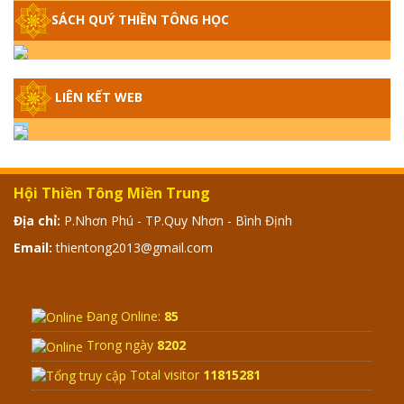
SÁCH QUÝ THIỀN TÔNG HỌC
GIẢI ĐÁP THIỀN TÔNG ĐẶC BIỆT - P14 -
NGUỒN GỐC ÂM LỊCH DƯƠNG LỊCH -
TẦNG BÌNH LƯU LỚN ĐẾN ĐÂU
LIÊN KẾT WEB
GIẢI ĐÁP THIỀN TÔNG ĐẶC BIỆT - P13 -
CON NGƯỜI TU THÀNH PHẬT ĐƯỢC
KHÔNG? XÁ LỢI PHẬT THẬT - GIẢ | TTTD
Hội Thiền Tông Miền Trung
GIẢI ĐÁP THIỀN TÔNG ĐẶC BIỆT - P12 -
Địa chỉ:
P.Nhơn Phú - TP.Quy Nhơn - Bình Định
SỰ THẬT VỀ ĐẠI HỒNG THỦY? TRỜI ĐÁNH
Email:
thientong2013@gmail.com
THÁNH ĐÂM THẦN VẶN HỌNG?
GIẢI ĐÁP ĐẶC BIỆT 2024 - P11
Đang Online:
85
Trong ngày
8202
Total visitor
11815281
GIẢI ĐÁP ĐẶC BIỆT 2024 – P10 – NGỒI