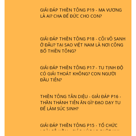
GIẢI ĐÁP THIỀN TÔNG P19 - MA VƯƠNG
LÀ AI? CHA ĐỂ ĐỨC CHO CON?
GIẢI ĐÁP THIỀN TÔNG P18 - CÕI VÔ SANH
Ở ĐÂU? TẠI SAO VIỆT NAM LÀ NƠI CÔNG
BỐ THIỀN TÔNG?
GIẢI ĐÁP THIỀN TÔNG P17 - TU TỊNH ĐỘ
CÓ GIẢI THOÁT KHÔNG? CON NGƯỜI
ĐẦU TIÊN?
THIỀN TÔNG TÂN DIỆU - GIẢI ĐÁP P16 -
THẦN THÁNH TIÊN ĂN GÌ? ĐẠO DẠY TU
ĐỂ LÀM SÚC SINH?
GIẢI ĐÁP THIỀN TÔNG P15 - TỔ CHỨC
LOÀI CÔ HỒN - GIÁO LÝ ĐẠO PHẬT KHI
NÀO XUẤT BẢN