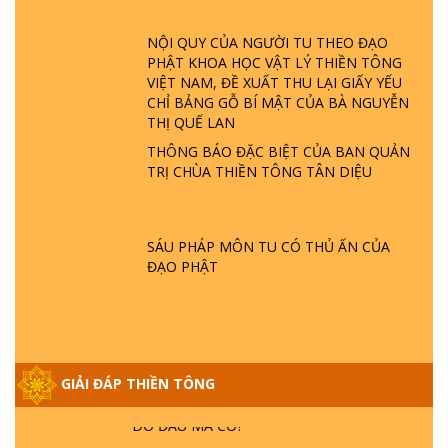
ĐÂU? ĐỊA NGỤC Ở ĐÂU? ĐỨC CHÚA TRỜI
LÀ AI? QUỶ SA TĂNG? | TTTD
NỘI QUY CỦA NGƯỜI TU THEO ĐẠO
PHẬT KHOA HỌC VẬT LÝ THIỀN TÔNG
VIỆT NAM, ĐỀ XUẤT THU LẠI GIẤY YẾU
GIẢI ĐÁP THIỀN TÔNG ĐẶC BIỆT P22 - TẠI
CHỈ BẢNG GỖ BÍ MẬT CỦA BÀ NGUYỄN
SAO TRÁI ĐẤT NHIỀU THIÊN TAI - LŨ LỤT
THỊ QUẾ LAN
- HỎA HOẠN | TTTD
THÔNG BÁO ĐẶC BIỆT CỦA BAN QUẢN
TRỊ CHÙA THIỀN TÔNG TÂN DIỆU
GIẢI ĐÁP THIỀN TÔNG ĐẶC BIỆT P21 - TẠI
SAO ĐỨC PHẬT BƯỚC ĐI 7 BƯỚC TRÊN
HOA SEN ? | TTTD
SÁU PHÁP MÔN TU CÓ THỦ ẤN CỦA
ĐẠO PHẬT
GIẢI ĐÁP VỀ LỄ TIỄN THIỀN TÔNG SƯ
NGỌC LÂM VỀ PHẬT GIỚI
GIẢI ĐÁP THIỀN TÔNG ĐẶC BIỆT PHẦN 20
GIẢI ĐÁP THIỀN TÔNG
- BÁC NGUYỄN NHÂN LÀ AI? PHIỀN NÃO
DO ĐÂU MÀ CÓ?