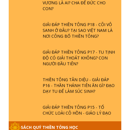
GIẢI ĐÁP THIỀN TÔNG ĐẶC BIỆT
GIẢI ĐÁP THIỀN TÔNG
PHẦN 20 - BÁC NGUYỄN NHÂN LÀ AI?
PHIỀN NÃO DO ĐÂU MÀ CÓ?
GIẢI ĐÁP THIỀN TÔNG P19 - MA
VƯƠNG LÀ AI? CHA ĐỂ ĐỨC CHO
CON?
GIẢI ĐÁP THIỀN TÔNG P18 - CÕI VÔ
SANH Ở ĐÂU? TẠI SAO VIỆT NAM LÀ
NƠI CÔNG BỐ THIỀN TÔNG?
GIẢI ĐÁP THIỀN TÔNG P17 - TU TỊNH
ĐỘ CÓ GIẢI THOÁT KHÔNG? CON
NGƯỜI ĐẦU TIÊN?
THIỀN TÔNG TÂN DIỆU - GIẢI ĐÁP
P16 - THẦN THÁNH TIÊN ĂN GÌ? ĐẠO
DẠY TU ĐỂ LÀM SÚC SINH?