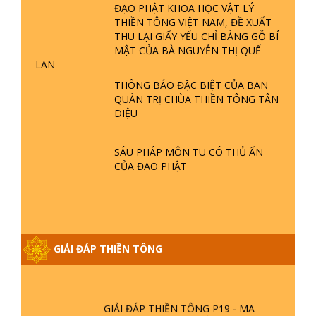
THÔNG BÁO MỚI VỀ VIỆC NHẬN
PHẬT GIỚI CÓ THỜI GIAN KHÔNG? |
CÂU HỎI THIỀN TÔNG
TTTD
GIẢI ĐÁP ĐẶC BIỆT P23 - THIÊN
ĐÀNG Ở ĐÂU? ĐỊA NGỤC Ở ĐÂU?
NỘI QUY CỦA NGƯỜI TU THEO
ĐỨC CHÚA TRỜI LÀ AI? QUỶ SA
ĐẠO PHẬT KHOA HỌC VẬT LÝ
TĂNG? | TTTD
THIỀN TÔNG VIỆT NAM, ĐỀ XUẤT
GIẢI ĐÁP THIỀN TÔNG ĐẶC BIỆT P22
THU LẠI GIẤY YẾU CHỈ BẢNG GỖ BÍ
- TẠI SAO TRÁI ĐẤT NHIỀU THIÊN TAI
MẬT CỦA BÀ NGUYỄN THỊ QUẾ
- LŨ LỤT - HỎA HOẠN | TTTD
LAN
THÔNG BÁO ĐẶC BIỆT CỦA BAN
QUẢN TRỊ CHÙA THIỀN TÔNG TÂN
GIẢI ĐÁP THIỀN TÔNG ĐẶC BIỆT P21
DIỆU
- TẠI SAO ĐỨC PHẬT BƯỚC ĐI 7
BƯỚC TRÊN HOA SEN ? | TTTD
SÁU PHÁP MÔN TU CÓ THỦ ẤN
CỦA ĐẠO PHẬT
GIẢI ĐÁP VỀ LỄ TIỄN THIỀN TÔNG SƯ
NGỌC LÂM VỀ PHẬT GIỚI