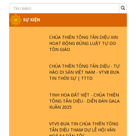
Tu Thiền Tông không làm gì hết. Đói ăn.
Mệt ngủ. Lo việc nhà. Nhà nước bảo làm
gì thì làm nấy.
Xem thêm
SỰ KIỆN
CHÙA THIỀN TÔNG TÂN DIỆU XIN
HOẠT ĐỘNG ĐÚNG LUẬT TỰ DO
TÔN GIÁO
CHÙA THIỀN TÔNG TÂN DIỆU - TỰ
HÀO DI SẢN VIỆT NAM - VTV8 ĐƯA
TIN THỜII SỰ | TTTD
TINH HOA ĐẤT VIỆT - CHÙA THIỀN