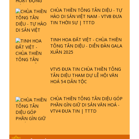
HÀO DI SẢN VIỆT NAM - VTV8 ĐƯA
TIN THỜII SỰ | TTTD
TINH HOA ĐẤT VIỆT - CHÙA THIỀN
TÔNG TÂN DIỆU - DIỄN ĐÀN GALA
XUÂN 2025
VTV5 ĐƯA TIN CHÙA THIỀN TÔNG
TÂN DIỆU THAM DỰ LỄ HỘI VĂN
HOÁ 54 DÂN TỘC
CHÙA THIỀN TÔNG TÂN DIỆU GÓP
PHẦN GÌN GIỮ DI SẢN VĂN HOÁ -
VTV4 ĐƯA TIN | TTTD
THÔNG BÁO