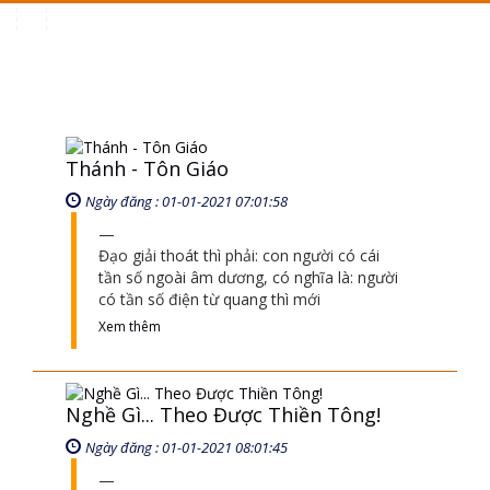
Toggle
navigation
Thánh - Tôn Giáo
Ngày đăng : 01-01-2021 07:01:58
Đạo giải thoát thì phải: con người có cái
tần số ngoài âm dương, có nghĩa là: người
có tần số điện từ quang thì mới
Xem thêm
Nghề Gì... Theo Được Thiền Tông!
Ngày đăng : 01-01-2021 08:01:45
thế giới này mình làm cái nghề gì cũng
được nhưng mà nếu muốn về Phật giới