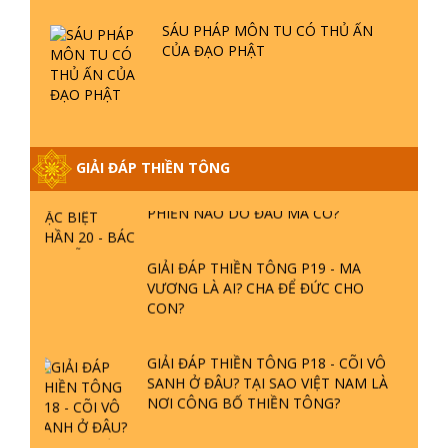
CỦA ĐẠO PHẬT
GIẢI ĐÁP VỀ LỄ TIỄN THIỀN TÔNG SƯ
NGỌC LÂM VỀ PHẬT GIỚI
GIẢI ĐÁP THIỀN TÔNG ĐẶC BIỆT
GIẢI ĐÁP THIỀN TÔNG
PHẦN 20 - BÁC NGUYỄN NHÂN LÀ AI?
PHIỀN NÃO DO ĐÂU MÀ CÓ?
GIẢI ĐÁP THIỀN TÔNG P19 - MA
VƯƠNG LÀ AI? CHA ĐỂ ĐỨC CHO
CON?
GIẢI ĐÁP THIỀN TÔNG P18 - CÕI VÔ
SANH Ở ĐÂU? TẠI SAO VIỆT NAM LÀ
NƠI CÔNG BỐ THIỀN TÔNG?
GIẢI ĐÁP THIỀN TÔNG P17 - TU TỊNH
ĐỘ CÓ GIẢI THOÁT KHÔNG? CON