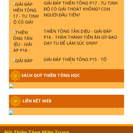
NGƯỜI ĐẦU TIÊN?
THIỀN TÔNG TÂN DIỆU - GIẢI ĐÁP
P16 - THẦN THÁNH TIÊN ĂN GÌ? ĐẠO
DẠY TU ĐỂ LÀM SÚC SINH?
GIẢI ĐÁP THIỀN TÔNG P15 - TỔ
CHỨC LOÀI CÔ HỒN - GIÁO LÝ ĐẠO
PHẬT KHI NÀO XUẤT BẢN
SÁCH QUÝ THIỀN TÔNG HỌC
GIẢI ĐÁP THIỀN TÔNG ĐẶC BIỆT -
P14 - NGUỒN GỐC ÂM LỊCH DƯƠNG
LỊCH - TẦNG BÌNH LƯU LỚN ĐẾN
LIÊN KẾT WEB
ĐÂU
GIẢI ĐÁP THIỀN TÔNG ĐẶC BIỆT -
P13 - CON NGƯỜI TU THÀNH PHẬT
ĐƯỢC KHÔNG? XÁ LỢI PHẬT THẬT -
GIẢ | TTTD
Hội Thiền Tông Miền Trung
Địa chỉ:
P.Nhơn Phú - TP.Quy Nhơn - Bình Định
GIẢI ĐÁP THIỀN TÔNG ĐẶC BIỆT -