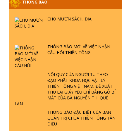
GIẢI ĐÁP ĐẶC BIỆT P25 - SUỐT 49
CHO MƯỢN SÁCH, ĐĨA
NĂM PHẬT KHÔNG NÓI? HỘI LONG
HOA LÀ HỘI GÌ? TỬ VÌ ĐẠO
GIẢI ĐÁP ĐẶC BIỆT P24 - TÁNH PHẬT
THÔNG BÁO MỚI VỀ VIỆC NHẬN
ĐƯỢC HÌNH THÀNH NHƯ THẾ NÀO?
CÂU HỎI THIỀN TÔNG
PHẬT GIỚI CÓ THỜI GIAN KHÔNG? |
TTTD
GIẢI ĐÁP ĐẶC BIỆT P23 - THIÊN
NỘI QUY CỦA NGƯỜI TU THEO
ĐÀNG Ở ĐÂU? ĐỊA NGỤC Ở ĐÂU?
ĐẠO PHẬT KHOA HỌC VẬT LÝ
ĐỨC CHÚA TRỜI LÀ AI? QUỶ SA
THIỀN TÔNG VIỆT NAM, ĐỀ XUẤT
TĂNG? | TTTD
THU LẠI GIẤY YẾU CHỈ BẢNG GỖ BÍ
GIẢI ĐÁP THIỀN TÔNG ĐẶC BIỆT P22
MẬT CỦA BÀ NGUYỄN THỊ QUẾ
- TẠI SAO TRÁI ĐẤT NHIỀU THIÊN TAI
LAN
- LŨ LỤT - HỎA HOẠN | TTTD
THÔNG BÁO ĐẶC BIỆT CỦA BAN
QUẢN TRỊ CHÙA THIỀN TÔNG TÂN
DIỆU
GIẢI ĐÁP THIỀN TÔNG ĐẶC BIỆT P21
- TẠI SAO ĐỨC PHẬT BƯỚC ĐI 7
BƯỚC TRÊN HOA SEN ? | TTTD
SÁU PHÁP MÔN TU CÓ THỦ ẤN