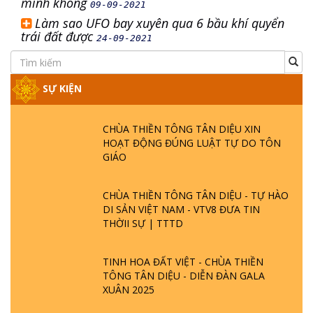
mình không
09-09-2021
Làm sao UFO bay xuyên qua 6 bầu khí quyển
trái đất được
24-09-2021
SỰ KIỆN
CHÙA THIỀN TÔNG TÂN DIỆU XIN
HOẠT ĐỘNG ĐÚNG LUẬT TỰ DO TÔN
GIÁO
CHÙA THIỀN TÔNG TÂN DIỆU - TỰ HÀO
DI SẢN VIỆT NAM - VTV8 ĐƯA TIN
THỜII SỰ | TTTD
TINH HOA ĐẤT VIỆT - CHÙA THIỀN
TÔNG TÂN DIỆU - DIỄN ĐÀN GALA
XUÂN 2025