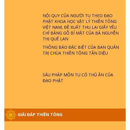
ĐÂU? ĐỊA NGỤC Ở ĐÂU? ĐỨC CHÚA TRỜI
LÀ AI? QUỶ SA TĂNG? | TTTD
NỘI QUY CỦA NGƯỜI TU THEO ĐẠO
PHẬT KHOA HỌC VẬT LÝ THIỀN TÔNG
GIẢI ĐÁP THIỀN TÔNG ĐẶC BIỆT P22 - TẠI
VIỆT NAM, ĐỀ XUẤT THU LẠI GIẤY YẾU
SAO TRÁI ĐẤT NHIỀU THIÊN TAI - LŨ LỤT
CHỈ BẢNG GỖ BÍ MẬT CỦA BÀ NGUYỄN
- HỎA HOẠN | TTTD
THỊ QUẾ LAN
THÔNG BÁO ĐẶC BIỆT CỦA BAN QUẢN
GIẢI ĐÁP THIỀN TÔNG ĐẶC BIỆT P21 - TẠI
TRỊ CHÙA THIỀN TÔNG TÂN DIỆU
SAO ĐỨC PHẬT BƯỚC ĐI 7 BƯỚC TRÊN
HOA SEN ? | TTTD
SÁU PHÁP MÔN TU CÓ THỦ ẤN CỦA
GIẢI ĐÁP VỀ LỄ TIỄN THIỀN TÔNG SƯ
ĐẠO PHẬT
NGỌC LÂM VỀ PHẬT GIỚI
GIẢI ĐÁP THIỀN TÔNG ĐẶC BIỆT PHẦN 20
- BÁC NGUYỄN NHÂN LÀ AI? PHIỀN NÃO
GIẢI ĐÁP THIỀN TÔNG
DO ĐÂU MÀ CÓ?