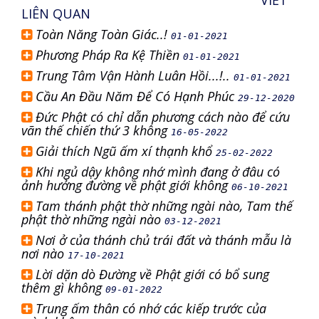
VIẾT
LIÊN QUAN
Toàn Năng Toàn Giác..!
01-01-2021
Phương Pháp Ra Kệ Thiền
01-01-2021
Trung Tâm Vận Hành Luân Hồi...!..
01-01-2021
Cầu An Đầu Năm Để Có Hạnh Phúc
29-12-2020
Đức Phật có chỉ dẫn phương cách nào để cứu
vãn thế chiến thứ 3 không
16-05-2022
Giải thích Ngũ ấm xí thạnh khổ
25-02-2022
Khi ngủ dậy không nhớ mình đang ở đâu có
ảnh hưởng đường về phật giới không
06-10-2021
Tam thánh phật thờ những ngài nào, Tam thế
phật thờ những ngài nào
03-12-2021
Nơi ở của thánh chủ trái đất và thánh mẫu là
nơi nào
17-10-2021
Lời dặn dò Đường về Phật giới có bổ sung
thêm gì không
09-01-2022
Trung ấm thân có nhớ các kiếp trước của