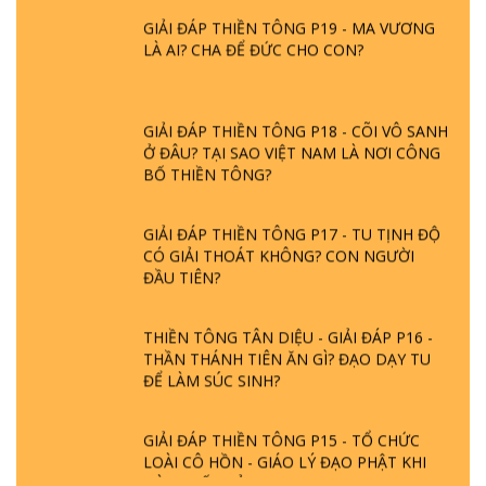
GIẢI ĐÁP THIỀN TÔNG P19 - MA VƯƠNG
LÀ AI? CHA ĐỂ ĐỨC CHO CON?
GIẢI ĐÁP THIỀN TÔNG P18 - CÕI VÔ SANH
Ở ĐÂU? TẠI SAO VIỆT NAM LÀ NƠI CÔNG
BỐ THIỀN TÔNG?
GIẢI ĐÁP THIỀN TÔNG P17 - TU TỊNH ĐỘ
CÓ GIẢI THOÁT KHÔNG? CON NGƯỜI
ĐẦU TIÊN?
THIỀN TÔNG TÂN DIỆU - GIẢI ĐÁP P16 -
THẦN THÁNH TIÊN ĂN GÌ? ĐẠO DẠY TU
ĐỂ LÀM SÚC SINH?
GIẢI ĐÁP THIỀN TÔNG P15 - TỔ CHỨC
LOÀI CÔ HỒN - GIÁO LÝ ĐẠO PHẬT KHI
NÀO XUẤT BẢN