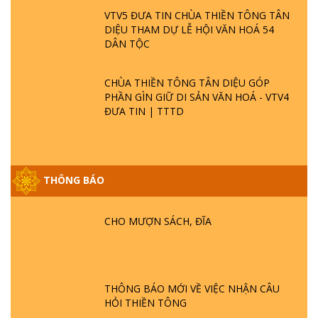
VTV5 ĐƯA TIN CHÙA THIỀN TÔNG TÂN
DIỆU THAM DỰ LỄ HỘI VĂN HOÁ 54
DÂN TỘC
CHÙA THIỀN TÔNG TÂN DIỆU GÓP
PHẦN GÌN GIỮ DI SẢN VĂN HOÁ - VTV4
ĐƯA TIN | TTTD
GIẢI ĐÁP ĐẶC BIỆT P25 - SUỐT 49 NĂM
THÔNG BÁO
PHẬT KHÔNG NÓI? HỘI LONG HOA LÀ
HỘI GÌ? TỬ VÌ ĐẠO
CHO MƯỢN SÁCH, ĐĨA
GIẢI ĐÁP ĐẶC BIỆT P24 - TÁNH PHẬT
ĐƯỢC HÌNH THÀNH NHƯ THẾ NÀO?
PHẬT GIỚI CÓ THỜI GIAN KHÔNG? |
TTTD
THÔNG BÁO MỚI VỀ VIỆC NHẬN CÂU
HỎI THIỀN TÔNG
GIẢI ĐÁP ĐẶC BIỆT P23 - THIÊN ĐÀNG Ở