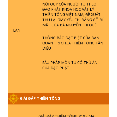
NỘI QUY CỦA NGƯỜI TU THEO
TĂNG? | TTTD
ĐẠO PHẬT KHOA HỌC VẬT LÝ
GIẢI ĐÁP THIỀN TÔNG ĐẶC BIỆT P22
THIỀN TÔNG VIỆT NAM, ĐỀ XUẤT
- TẠI SAO TRÁI ĐẤT NHIỀU THIÊN TAI
THU LẠI GIẤY YẾU CHỈ BẢNG GỖ BÍ
- LŨ LỤT - HỎA HOẠN | TTTD
MẬT CỦA BÀ NGUYỄN THỊ QUẾ
LAN
THÔNG BÁO ĐẶC BIỆT CỦA BAN
GIẢI ĐÁP THIỀN TÔNG ĐẶC BIỆT P21
QUẢN TRỊ CHÙA THIỀN TÔNG TÂN
- TẠI SAO ĐỨC PHẬT BƯỚC ĐI 7
DIỆU
BƯỚC TRÊN HOA SEN ? | TTTD
SÁU PHÁP MÔN TU CÓ THỦ ẤN
GIẢI ĐÁP VỀ LỄ TIỄN THIỀN TÔNG SƯ
CỦA ĐẠO PHẬT
NGỌC LÂM VỀ PHẬT GIỚI
GIẢI ĐÁP THIỀN TÔNG ĐẶC BIỆT
PHẦN 20 - BÁC NGUYỄN NHÂN LÀ AI?
GIẢI ĐÁP THIỀN TÔNG
PHIỀN NÃO DO ĐÂU MÀ CÓ?
GIẢI ĐÁP THIỀN TÔNG P19 - MA