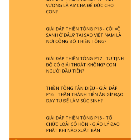
VƯƠNG LÀ AI? CHA ĐỂ ĐỨC CHO
CON?
GIẢI ĐÁP THIỀN TÔNG P18 - CÕI VÔ
SANH Ở ĐÂU? TẠI SAO VIỆT NAM LÀ
NƠI CÔNG BỐ THIỀN TÔNG?
GIẢI ĐÁP THIỀN TÔNG P17 - TU TỊNH
ĐỘ CÓ GIẢI THOÁT KHÔNG? CON
NGƯỜI ĐẦU TIÊN?
THIỀN TÔNG TÂN DIỆU - GIẢI ĐÁP
P16 - THẦN THÁNH TIÊN ĂN GÌ? ĐẠO
DẠY TU ĐỂ LÀM SÚC SINH?
GIẢI ĐÁP THIỀN TÔNG P15 - TỔ
CHỨC LOÀI CÔ HỒN - GIÁO LÝ ĐẠO
PHẬT KHI NÀO XUẤT BẢN