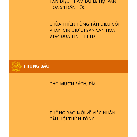
TÂN DIỆU THAM DỰ LỄ HỘI VĂN
HOÁ 54 DÂN TỘC
CHÙA THIỀN TÔNG TÂN DIỆU GÓP
PHẦN GÌN GIỮ DI SẢN VĂN HOÁ -
VTV4 ĐƯA TIN | TTTD
THÔNG BÁO
GIẢI ĐÁP ĐẶC BIỆT P25 - SUỐT 49
NĂM PHẬT KHÔNG NÓI? HỘI LONG
HOA LÀ HỘI GÌ? TỬ VÌ ĐẠO
CHO MƯỢN SÁCH, ĐĨA
GIẢI ĐÁP ĐẶC BIỆT P24 - TÁNH PHẬT
ĐƯỢC HÌNH THÀNH NHƯ THẾ NÀO?
PHẬT GIỚI CÓ THỜI GIAN KHÔNG? |
THÔNG BÁO MỚI VỀ VIỆC NHẬN
TTTD
CÂU HỎI THIỀN TÔNG
GIẢI ĐÁP ĐẶC BIỆT P23 - THIÊN
ĐÀNG Ở ĐÂU? ĐỊA NGỤC Ở ĐÂU?
ĐỨC CHÚA TRỜI LÀ AI? QUỶ SA