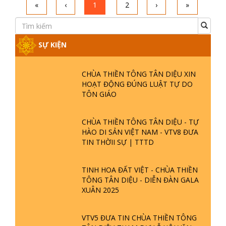
«
‹
1
2
›
»
SỰ KIỆN
CHÙA THIỀN TÔNG TÂN DIỆU XIN
HOẠT ĐỘNG ĐÚNG LUẬT TỰ DO
TÔN GIÁO
CHÙA THIỀN TÔNG TÂN DIỆU - TỰ
HÀO DI SẢN VIỆT NAM - VTV8 ĐƯA
TIN THỜII SỰ | TTTD
TINH HOA ĐẤT VIỆT - CHÙA THIỀN
TÔNG TÂN DIỆU - DIỄN ĐÀN GALA
XUÂN 2025
VTV5 ĐƯA TIN CHÙA THIỀN TÔNG