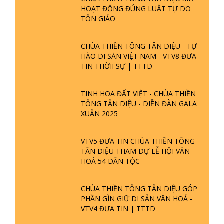
HOẠT ĐỘNG ĐÚNG LUẬT TỰ DO
TÔN GIÁO
CHÙA THIỀN TÔNG TÂN DIỆU - TỰ
HÀO DI SẢN VIỆT NAM - VTV8 ĐƯA
TIN THỜII SỰ | TTTD
TINH HOA ĐẤT VIỆT - CHÙA THIỀN
TÔNG TÂN DIỆU - DIỄN ĐÀN GALA
XUÂN 2025
VTV5 ĐƯA TIN CHÙA THIỀN TÔNG
TÂN DIỆU THAM DỰ LỄ HỘI VĂN
HOÁ 54 DÂN TỘC
CHÙA THIỀN TÔNG TÂN DIỆU GÓP
PHẦN GÌN GIỮ DI SẢN VĂN HOÁ -
VTV4 ĐƯA TIN | TTTD