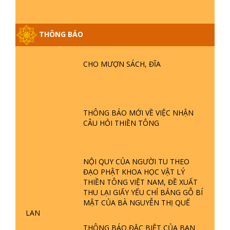
THÔNG BÁO
GIẢI ĐÁP ĐẶC BIỆT P25 - SUỐT 49
NĂM PHẬT KHÔNG NÓI? HỘI LONG
HOA LÀ HỘI GÌ? TỬ VÌ ĐẠO
CHO MƯỢN SÁCH, ĐĨA
GIẢI ĐÁP ĐẶC BIỆT P24 - TÁNH PHẬT
ĐƯỢC HÌNH THÀNH NHƯ THẾ NÀO?
PHẬT GIỚI CÓ THỜI GIAN KHÔNG? |
THÔNG BÁO MỚI VỀ VIỆC NHẬN
TTTD
CÂU HỎI THIỀN TÔNG
GIẢI ĐÁP ĐẶC BIỆT P23 - THIÊN
ĐÀNG Ở ĐÂU? ĐỊA NGỤC Ở ĐÂU?
ĐỨC CHÚA TRỜI LÀ AI? QUỶ SA
NỘI QUY CỦA NGƯỜI TU THEO
TĂNG? | TTTD
ĐẠO PHẬT KHOA HỌC VẬT LÝ
THIỀN TÔNG VIỆT NAM, ĐỀ XUẤT
GIẢI ĐÁP THIỀN TÔNG ĐẶC BIỆT P22
THU LẠI GIẤY YẾU CHỈ BẢNG GỖ BÍ
- TẠI SAO TRÁI ĐẤT NHIỀU THIÊN TAI
MẬT CỦA BÀ NGUYỄN THỊ QUẾ
- LŨ LỤT - HỎA HOẠN | TTTD
LAN
THÔNG BÁO ĐẶC BIỆT CỦA BAN