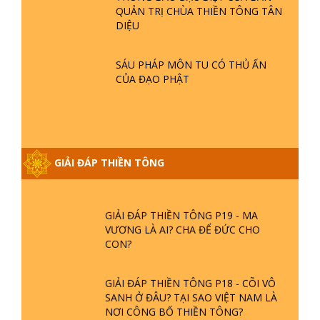
GIẢI ĐÁP THIỀN TÔNG ĐẶC BIỆT P21
QUẢN TRỊ CHÙA THIỀN TÔNG TÂN
- TẠI SAO ĐỨC PHẬT BƯỚC ĐI 7
DIỆU
BƯỚC TRÊN HOA SEN ? | TTTD
SÁU PHÁP MÔN TU CÓ THỦ ẤN
GIẢI ĐÁP VỀ LỄ TIỄN THIỀN TÔNG SƯ
CỦA ĐẠO PHẬT
NGỌC LÂM VỀ PHẬT GIỚI
GIẢI ĐÁP THIỀN TÔNG ĐẶC BIỆT
PHẦN 20 - BÁC NGUYỄN NHÂN LÀ AI?
GIẢI ĐÁP THIỀN TÔNG
PHIỀN NÃO DO ĐÂU MÀ CÓ?
GIẢI ĐÁP THIỀN TÔNG P19 - MA
VƯƠNG LÀ AI? CHA ĐỂ ĐỨC CHO
CON?
GIẢI ĐÁP THIỀN TÔNG P18 - CÕI VÔ
SANH Ở ĐÂU? TẠI SAO VIỆT NAM LÀ
NƠI CÔNG BỐ THIỀN TÔNG?