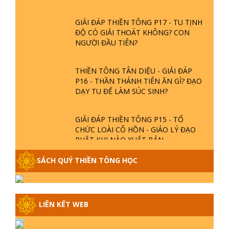
GIẢI ĐÁP THIỀN TÔNG P17 - TU TỊNH
ĐỘ CÓ GIẢI THOÁT KHÔNG? CON
NGƯỜI ĐẦU TIÊN?
THIỀN TÔNG TÂN DIỆU - GIẢI ĐÁP
P16 - THẦN THÁNH TIÊN ĂN GÌ? ĐẠO
DẠY TU ĐỂ LÀM SÚC SINH?
GIẢI ĐÁP THIỀN TÔNG P15 - TỔ
CHỨC LOÀI CÔ HỒN - GIÁO LÝ ĐẠO
PHẬT KHI NÀO XUẤT BẢN
SÁCH QUÝ THIỀN TÔNG HỌC
GIẢI ĐÁP THIỀN TÔNG ĐẶC BIỆT -
P14 - NGUỒN GỐC ÂM LỊCH DƯƠNG
LỊCH - TẦNG BÌNH LƯU LỚN ĐẾN
ĐÂU
LIÊN KẾT WEB
GIẢI ĐÁP THIỀN TÔNG ĐẶC BIỆT -
P13 - CON NGƯỜI TU THÀNH PHẬT