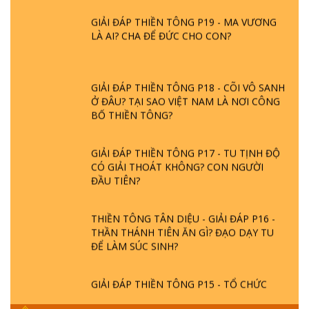
GIẢI ĐÁP THIỀN TÔNG P19 - MA VƯƠNG
LÀ AI? CHA ĐỂ ĐỨC CHO CON?
GIẢI ĐÁP THIỀN TÔNG P18 - CÕI VÔ SANH
Ở ĐÂU? TẠI SAO VIỆT NAM LÀ NƠI CÔNG
BỐ THIỀN TÔNG?
GIẢI ĐÁP THIỀN TÔNG P17 - TU TỊNH ĐỘ
CÓ GIẢI THOÁT KHÔNG? CON NGƯỜI
ĐẦU TIÊN?
THIỀN TÔNG TÂN DIỆU - GIẢI ĐÁP P16 -
THẦN THÁNH TIÊN ĂN GÌ? ĐẠO DẠY TU
ĐỂ LÀM SÚC SINH?
GIẢI ĐÁP THIỀN TÔNG P15 - TỔ CHỨC
LOÀI CÔ HỒN - GIÁO LÝ ĐẠO PHẬT KHI
NÀO XUẤT BẢN