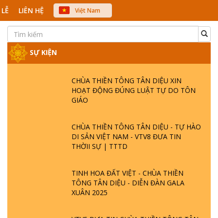
 LỄ
LIÊN HỆ
Việt Nam
中文
English
Japanese
SỰ KIỆN
CHÙA THIỀN TÔNG TÂN DIỆU XIN
HOẠT ĐỘNG ĐÚNG LUẬT TỰ DO TÔN
GIÁO
CHÙA THIỀN TÔNG TÂN DIỆU - TỰ HÀO
DI SẢN VIỆT NAM - VTV8 ĐƯA TIN
THỜII SỰ | TTTD
TINH HOA ĐẤT VIỆT - CHÙA THIỀN
TÔNG TÂN DIỆU - DIỄN ĐÀN GALA
XUÂN 2025