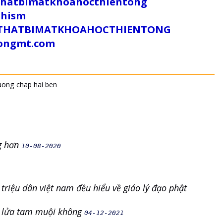
uthatbimatkhoahocthientong
dhism
/SUTHATBIMATKHOAHOCTHIENTONG
tongmt.com
uong
chap hai ben
ng hơn
10-08-2020
 triệu dân việt nam đều hiểu về giáo lý đạo phật
là lửa tam muội không
04-12-2021