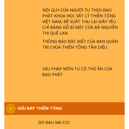
ĐÂU? ĐỊA NGỤC Ở ĐÂU? ĐỨC CHÚA TRỜI
LÀ AI? QUỶ SA TĂNG? | TTTD
NỘI QUY CỦA NGƯỜI TU THEO ĐẠO
PHẬT KHOA HỌC VẬT LÝ THIỀN TÔNG
VIỆT NAM, ĐỀ XUẤT THU LẠI GIẤY YẾU
GIẢI ĐÁP THIỀN TÔNG ĐẶC BIỆT P22 - TẠI
CHỈ BẢNG GỖ BÍ MẬT CỦA BÀ NGUYỄN
SAO TRÁI ĐẤT NHIỀU THIÊN TAI - LŨ LỤT
THỊ QUẾ LAN
- HỎA HOẠN | TTTD
THÔNG BÁO ĐẶC BIỆT CỦA BAN QUẢN
TRỊ CHÙA THIỀN TÔNG TÂN DIỆU
GIẢI ĐÁP THIỀN TÔNG ĐẶC BIỆT P21 - TẠI
SAO ĐỨC PHẬT BƯỚC ĐI 7 BƯỚC TRÊN
HOA SEN ? | TTTD
SÁU PHÁP MÔN TU CÓ THỦ ẤN CỦA
ĐẠO PHẬT
GIẢI ĐÁP VỀ LỄ TIỄN THIỀN TÔNG SƯ
NGỌC LÂM VỀ PHẬT GIỚI
GIẢI ĐÁP THIỀN TÔNG ĐẶC BIỆT PHẦN 20
GIẢI ĐÁP THIỀN TÔNG
- BÁC NGUYỄN NHÂN LÀ AI? PHIỀN NÃO
DO ĐÂU MÀ CÓ?