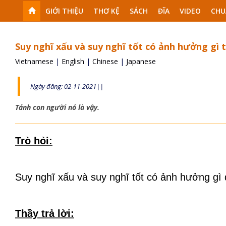
GIỚI THIỆU
THƠ KỆ
SÁCH
ĐĨA
VIDEO
CHU
Suy nghĩ xấu và suy nghĩ tốt có ảnh hưởng gì 
Vietnamese
|
English
|
Chinese
|
Japanese
Ngày đăng: 02-11-2021||
Tánh con người nó là vậy.
Trò hỏi:
Suy nghĩ xấu và suy nghĩ tốt có ảnh hưởng gì
Thầy trả lời: