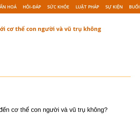
ẨN HOÁ
HỎI-ĐÁP
SỨC KHỎE
LUẬT PHÁP
SỰ KIỆN
BUỔI
tới cơ thể con người và vũ trụ không
 đến cơ thể con người và vũ trụ không?