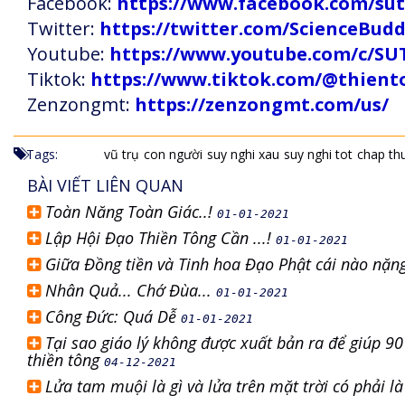
Facebook:
https://www.facebook.com/s
Twitter:
https://twitter.com/ScienceBud
Youtube:
https://www.youtube.com/c
Tiktok:
https://www.tiktok.com/@thien
Zenzongmt:
https://zenzongmt.com/us/
Tags:
vũ trụ
con người
suy nghi xau
suy nghi tot
chap th
BÀI VIẾT LIÊN QUAN
Toàn Năng Toàn Giác..!
01-01-2021
Lập Hội Đạo Thiền Tông Cần ...!
01-01-2021
Giữa Đồng tiền và Tinh hoa Đạo Phật cái nào nặ
Nhân Quả... Chớ Đùa...
01-01-2021
Công Đức: Quá Dễ
01-01-2021
Tại sao giáo lý không được xuất bản ra để giúp 90
thiền tông
04-12-2021
Lửa tam muội là gì và lửa trên mặt trời có phải 