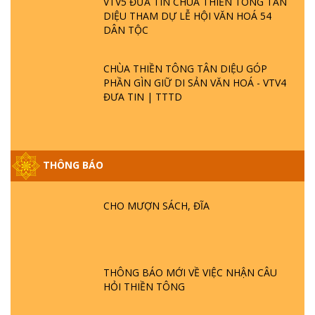
VTV5 ĐƯA TIN CHÙA THIỀN TÔNG TÂN
DIỆU THAM DỰ LỄ HỘI VĂN HOÁ 54
DÂN TỘC
CHÙA THIỀN TÔNG TÂN DIỆU GÓP
PHẦN GÌN GIỮ DI SẢN VĂN HOÁ - VTV4
ĐƯA TIN | TTTD
THÔNG BÁO
GIẢI ĐÁP ĐẶC BIỆT P25 - SUỐT 49 NĂM
PHẬT KHÔNG NÓI? HỘI LONG HOA LÀ
HỘI GÌ? TỬ VÌ ĐẠO
CHO MƯỢN SÁCH, ĐĨA
GIẢI ĐÁP ĐẶC BIỆT P24 - TÁNH PHẬT
ĐƯỢC HÌNH THÀNH NHƯ THẾ NÀO?
PHẬT GIỚI CÓ THỜI GIAN KHÔNG? |
THÔNG BÁO MỚI VỀ VIỆC NHẬN CÂU
TTTD
HỎI THIỀN TÔNG
GIẢI ĐÁP ĐẶC BIỆT P23 - THIÊN ĐÀNG Ở