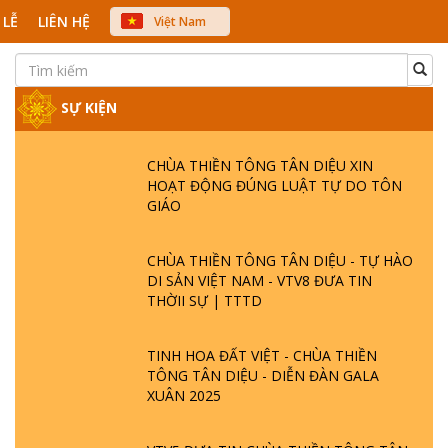
 LỄ
LIÊN HỆ
Việt Nam
中文
English
Japanese
SỰ KIỆN
CHÙA THIỀN TÔNG TÂN DIỆU XIN
HOẠT ĐỘNG ĐÚNG LUẬT TỰ DO TÔN
GIÁO
CHÙA THIỀN TÔNG TÂN DIỆU - TỰ HÀO
DI SẢN VIỆT NAM - VTV8 ĐƯA TIN
THỜII SỰ | TTTD
TINH HOA ĐẤT VIỆT - CHÙA THIỀN
TÔNG TÂN DIỆU - DIỄN ĐÀN GALA
XUÂN 2025