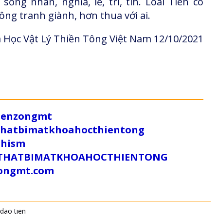
ống nhân, nghĩa, lễ, trí, tín. Loài Tiên có
ng tranh giành, hơn thua với ai.
 Học Vật Lý Thiền Tông Việt Nam
12/10/2021
/zenzongmt
uthatbimatkhoahocthientong
dhism
/SUTHATBIMATKHOAHOCTHIENTONG
tongmt.com
dao tien