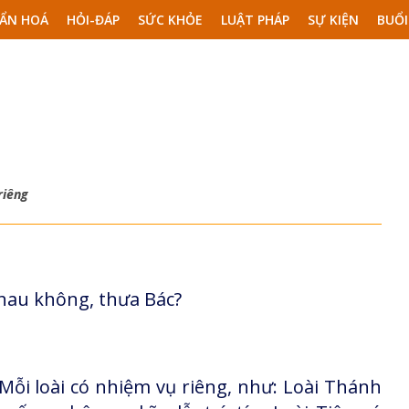
ẨN HOÁ
HỎI-ĐÁP
SỨC KHỎE
LUẬT PHÁP
SỰ KIỆN
BUỔI
riêng
nhau không, thưa Bác?
Mỗi loài có nhiệm vụ riêng, như: Loài Thánh