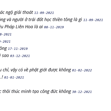
iác ngộ giải thoát
11-09-2021
ng và người ở trái đất học thiền tông là gì
11-09-2021
u Pháp Liên Hoa là ai
08-11-2019
0-2021
9-2021
tông
17-11-2019
ại sao
03-12-2021
u chỉ, vậy có về phật giới được không
01-02-2022
..!
01-01-2021
c thôi thúc mình tạo công đức không
30-12-2021