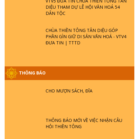
VTV5 ĐƯA TIN CHÙA THIỀN TÔNG TÂN
DIỆU THAM DỰ LỄ HỘI VĂN HOÁ 54
DÂN TỘC
CHÙA THIỀN TÔNG TÂN DIỆU GÓP
PHẦN GÌN GIỮ DI SẢN VĂN HOÁ - VTV4
ĐƯA TIN | TTTD
THÔNG BÁO
GIẢI ĐÁP ĐẶC BIỆT P25 - SUỐT 49 NĂM
PHẬT KHÔNG NÓI? HỘI LONG HOA LÀ
CHO MƯỢN SÁCH, ĐĨA
HỘI GÌ? TỬ VÌ ĐẠO
GIẢI ĐÁP ĐẶC BIỆT P24 - TÁNH PHẬT
ĐƯỢC HÌNH THÀNH NHƯ THẾ NÀO?
THÔNG BÁO MỚI VỀ VIỆC NHẬN CÂU
PHẬT GIỚI CÓ THỜI GIAN KHÔNG? |
HỎI THIỀN TÔNG
TTTD
GIẢI ĐÁP ĐẶC BIỆT P23 - THIÊN ĐÀNG Ở