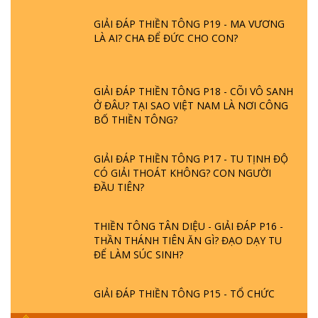
GIẢI ĐÁP THIỀN TÔNG P19 - MA VƯƠNG
LÀ AI? CHA ĐỂ ĐỨC CHO CON?
GIẢI ĐÁP THIỀN TÔNG P18 - CÕI VÔ SANH
Ở ĐÂU? TẠI SAO VIỆT NAM LÀ NƠI CÔNG
BỐ THIỀN TÔNG?
GIẢI ĐÁP THIỀN TÔNG P17 - TU TỊNH ĐỘ
CÓ GIẢI THOÁT KHÔNG? CON NGƯỜI
ĐẦU TIÊN?
THIỀN TÔNG TÂN DIỆU - GIẢI ĐÁP P16 -
THẦN THÁNH TIÊN ĂN GÌ? ĐẠO DẠY TU
ĐỂ LÀM SÚC SINH?
GIẢI ĐÁP THIỀN TÔNG P15 - TỔ CHỨC
LOÀI CÔ HỒN - GIÁO LÝ ĐẠO PHẬT KHI
NÀO XUẤT BẢN