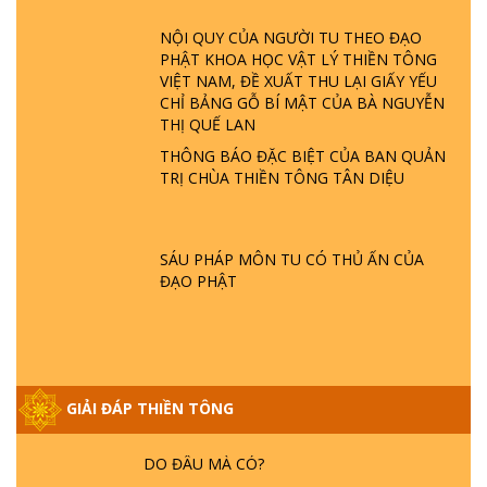
ĐÂU? ĐỊA NGỤC Ở ĐÂU? ĐỨC CHÚA TRỜI
NỘI QUY CỦA NGƯỜI TU THEO ĐẠO
LÀ AI? QUỶ SA TĂNG? | TTTD
PHẬT KHOA HỌC VẬT LÝ THIỀN TÔNG
VIỆT NAM, ĐỀ XUẤT THU LẠI GIẤY YẾU
GIẢI ĐÁP THIỀN TÔNG ĐẶC BIỆT P22 - TẠI
CHỈ BẢNG GỖ BÍ MẬT CỦA BÀ NGUYỄN
SAO TRÁI ĐẤT NHIỀU THIÊN TAI - LŨ LỤT
THỊ QUẾ LAN
- HỎA HOẠN | TTTD
THÔNG BÁO ĐẶC BIỆT CỦA BAN QUẢN
TRỊ CHÙA THIỀN TÔNG TÂN DIỆU
GIẢI ĐÁP THIỀN TÔNG ĐẶC BIỆT P21 - TẠI
SAO ĐỨC PHẬT BƯỚC ĐI 7 BƯỚC TRÊN
HOA SEN ? | TTTD
SÁU PHÁP MÔN TU CÓ THỦ ẤN CỦA
ĐẠO PHẬT
GIẢI ĐÁP VỀ LỄ TIỄN THIỀN TÔNG SƯ
NGỌC LÂM VỀ PHẬT GIỚI
GIẢI ĐÁP THIỀN TÔNG
GIẢI ĐÁP THIỀN TÔNG ĐẶC BIỆT PHẦN 20
- BÁC NGUYỄN NHÂN LÀ AI? PHIỀN NÃO
DO ĐÂU MÀ CÓ?