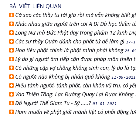
BÀI VIẾT LIÊN QUAN
Cớ sao các thầy tu tới già rồi mà vẫn không biết g
Khác nhau giữa người trên cõi A Di Đà học thiền tô
Long Nữ mà Đức Phật dạy trong phẩm 12 kinh Diệ
Các sư thầy Quán đảnh cho phật tử để làm gì
17-1
Hoa tiêu phật chính là phật mình phải không
25-0
Lý do gì người âm tiếp cận được pháp môn thiền 
Có những cặp vợ chồng không sinh con, lý do là t
Có người nào không bị nhân quả không
11-09-2021
Hiểu tánh người, tánh phật, càn khôn vũ trụ, có yế
Vào Thiền Tông: Lạc Đường Quay Lại Được Không 
Đố Người Thế Gian: Tu - Sỹ .....?
01-01-2021
Ham muốn về phật giới mãnh liệt có phải động lự