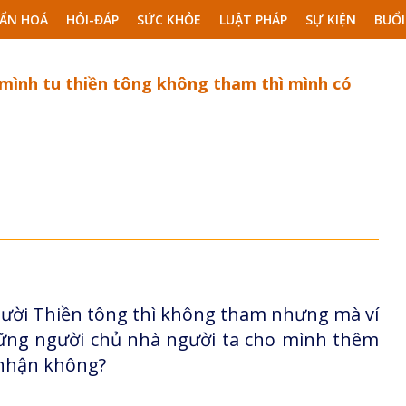
ẨN HOÁ
HỎI-ĐÁP
SỨC KHỎE
LUẬT PHÁP
SỰ KIỆN
BUỔI
mình tu thiền tông không tham thì mình có
người Thiền tông thì không tham nhưng mà ví
hững người chủ nhà người ta cho mình thêm
 nhận không?