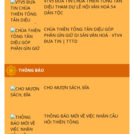
VTV5 ĐƯA TIN CHÙA THIỀN TÔNG TÂN
DIỆU THAM DỰ LỄ HỘI VĂN HOÁ 54
DÂN TỘC
CHÙA THIỀN TÔNG TÂN DIỆU GÓP
PHẦN GÌN GIỮ DI SẢN VĂN HOÁ - VTV4
ĐƯA TIN | TTTD
THÔNG BÁO
GIẢI ĐÁP ĐẶC BIỆT P25 - SUỐT 49 NĂM
PHẬT KHÔNG NÓI? HỘI LONG HOA LÀ
HỘI GÌ? TỬ VÌ ĐẠO
CHO MƯỢN SÁCH, ĐĨA
GIẢI ĐÁP ĐẶC BIỆT P24 - TÁNH PHẬT
ĐƯỢC HÌNH THÀNH NHƯ THẾ NÀO?
PHẬT GIỚI CÓ THỜI GIAN KHÔNG? |
THÔNG BÁO MỚI VỀ VIỆC NHẬN CÂU
TTTD
HỎI THIỀN TÔNG
GIẢI ĐÁP ĐẶC BIỆT P23 - THIÊN ĐÀNG Ở