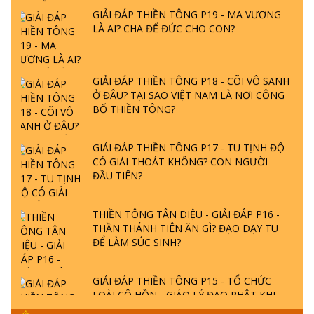
GIẢI ĐÁP THIỀN TÔNG P19 - MA VƯƠNG
LÀ AI? CHA ĐỂ ĐỨC CHO CON?
GIẢI ĐÁP THIỀN TÔNG P18 - CÕI VÔ SANH
Ở ĐÂU? TẠI SAO VIỆT NAM LÀ NƠI CÔNG
BỐ THIỀN TÔNG?
GIẢI ĐÁP THIỀN TÔNG P17 - TU TỊNH ĐỘ
CÓ GIẢI THOÁT KHÔNG? CON NGƯỜI
ĐẦU TIÊN?
THIỀN TÔNG TÂN DIỆU - GIẢI ĐÁP P16 -
THẦN THÁNH TIÊN ĂN GÌ? ĐẠO DẠY TU
ĐỂ LÀM SÚC SINH?
GIẢI ĐÁP THIỀN TÔNG P15 - TỔ CHỨC
LOÀI CÔ HỒN - GIÁO LÝ ĐẠO PHẬT KHI
NÀO XUẤT BẢN