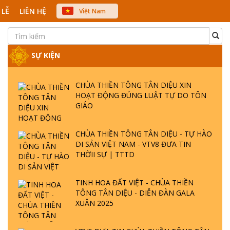
 LỄ
LIÊN HỆ
Việt Nam
中文
English
Japanese
SỰ KIỆN
CHÙA THIỀN TÔNG TÂN DIỆU XIN
HOẠT ĐỘNG ĐÚNG LUẬT TỰ DO TÔN
GIÁO
CHÙA THIỀN TÔNG TÂN DIỆU - TỰ HÀO
DI SẢN VIỆT NAM - VTV8 ĐƯA TIN
THỜII SỰ | TTTD
TINH HOA ĐẤT VIỆT - CHÙA THIỀN
TÔNG TÂN DIỆU - DIỄN ĐÀN GALA
XUÂN 2025