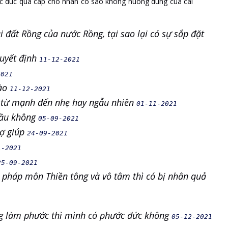
c duc
qua cap
cho nhan
co sao khong
huong dung
cua cai
 đất Rồng của nước Rồng, tại sao lại có sự sắp đặt
quyết định
11-12-2021
2021
nào
11-12-2021
 từ mạnh đến nhẹ hay ngẫu nhiên
01-11-2021
 đầu không
05-09-2021
rợ giúp
24-09-2021
1-2021
25-09-2021
pháp môn Thiền tông và vô tâm thì có bị nhân quả
g làm phước thì mình có phước đức không
05-12-2021