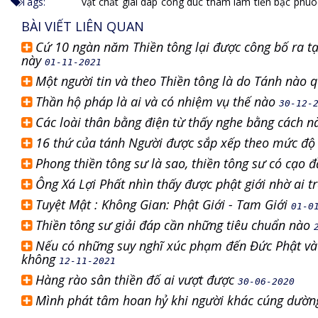
Tags:
vật chất
giai dap
cong duc
tham lam
tiền bạc
phuo
BÀI VIẾT LIÊN QUAN
Cứ 10 ngàn năm Thiền tông lại được công bố ra tại
này
01-11-2021
Một người tin và theo Thiền tông là do Tánh nào 
Thần hộ pháp là ai và có nhiệm vụ thế nào
30-12-
Các loài thân bằng điện từ thấy nghe bằng cách 
16 thứ của tánh Người được sắp xếp theo mức độ
Phong thiền tông sư là sao, thiền tông sư có cạo
Ông Xá Lợi Phất nhìn thấy được phật giới nhờ ai t
Tuyệt Mật : Không Gian: Phật Giới - Tam Giới
01-0
Thiền tông sư giải đáp cần những tiêu chuẩn nào
Nếu có những suy nghĩ xúc phạm đến Đức Phật và 
không
12-11-2021
Hàng rào sân thiền đố ai vượt được
30-06-2020
Mình phát tâm hoan hỷ khi người khác cúng dườn