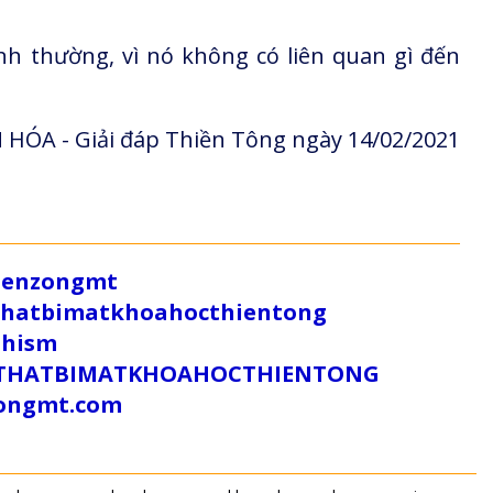
nh thường, vì nó không có liên quan gì đến
HÓA - Giải đáp Thiền Tông ngày 14/02/2021
/zenzongmt
uthatbimatkhoahocthientong
dhism
/SUTHATBIMATKHOAHOCTHIENTONG
tongmt.com