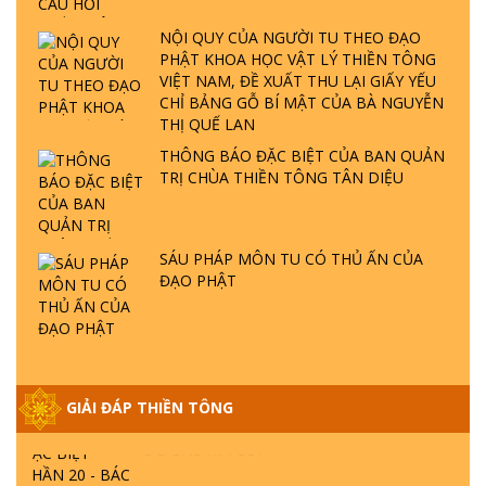
ĐÂU? ĐỊA NGỤC Ở ĐÂU? ĐỨC CHÚA TRỜI
LÀ AI? QUỶ SA TĂNG? | TTTD
NỘI QUY CỦA NGƯỜI TU THEO ĐẠO
PHẬT KHOA HỌC VẬT LÝ THIỀN TÔNG
VIỆT NAM, ĐỀ XUẤT THU LẠI GIẤY YẾU
GIẢI ĐÁP THIỀN TÔNG ĐẶC BIỆT P22 - TẠI
CHỈ BẢNG GỖ BÍ MẬT CỦA BÀ NGUYỄN
SAO TRÁI ĐẤT NHIỀU THIÊN TAI - LŨ LỤT
THỊ QUẾ LAN
- HỎA HOẠN | TTTD
THÔNG BÁO ĐẶC BIỆT CỦA BAN QUẢN
TRỊ CHÙA THIỀN TÔNG TÂN DIỆU
GIẢI ĐÁP THIỀN TÔNG ĐẶC BIỆT P21 - TẠI
SAO ĐỨC PHẬT BƯỚC ĐI 7 BƯỚC TRÊN
HOA SEN ? | TTTD
SÁU PHÁP MÔN TU CÓ THỦ ẤN CỦA
ĐẠO PHẬT
GIẢI ĐÁP VỀ LỄ TIỄN THIỀN TÔNG SƯ
NGỌC LÂM VỀ PHẬT GIỚI
GIẢI ĐÁP THIỀN TÔNG ĐẶC BIỆT PHẦN 20
GIẢI ĐÁP THIỀN TÔNG
- BÁC NGUYỄN NHÂN LÀ AI? PHIỀN NÃO
DO ĐÂU MÀ CÓ?