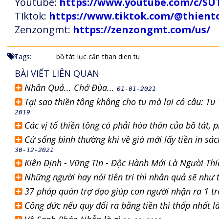
Youtube:
https://www.youtube.com/c
Tiktok:
https://www.tiktok.com/@thien
Zenzongmt:
https://zenzongmt.com/us/
Tags:
bồ tát
lục căn
than dien tu
BÀI VIẾT LIÊN QUAN
Nhân Quả... Chớ Đùa...
01-01-2021
Tại sao thiền tông không cho tu mà lại có câu: 
2019
Các vị tổ thiền tông có phải hóa thân của bồ tát, 
Cứ sống bình thường khi về già mới lấy tiền in sác
30-12-2021
Kiên Định - Vững Tin - Độc Hành Mới Là Người Th
Những người hay nói tiên tri thì nhân quả sẽ như
37 pháp quán trợ đạo giúp con người nhận ra 1 t
Công đức nếu quy đổi ra bằng tiền thì thấp nhất 