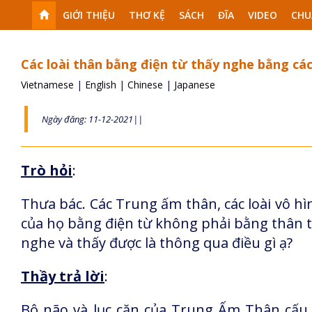
GIỚI THIỆU
THƠ KỆ
SÁCH
ĐĨA
VIDEO
CHU
Các loài thân bằng điện từ thấy nghe bằng cá
Vietnamese
|
English
|
Chinese
|
Japanese
Ngày đăng: 11-12-2021||
Trò hỏi
:
Thưa bác. Các Trung ấm thân, các loài vô hì
của họ bằng điện từ không phải bằng thân tứ
nghe và thấy được là thông qua điều gì ạ?
Thầy trả lời
:
Bộ não và lục căn của Trung Ấm Thân cấu 