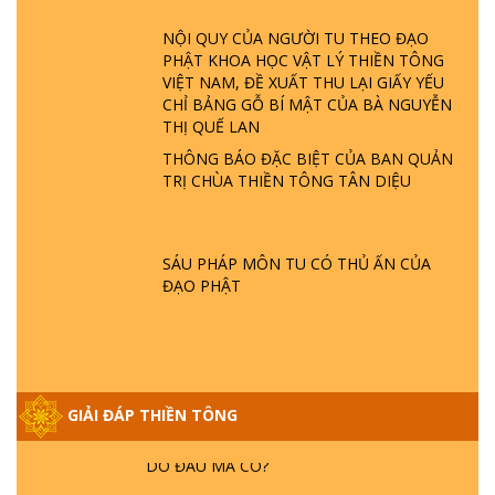
ĐÂU? ĐỊA NGỤC Ở ĐÂU? ĐỨC CHÚA TRỜI
LÀ AI? QUỶ SA TĂNG? | TTTD
NỘI QUY CỦA NGƯỜI TU THEO ĐẠO
PHẬT KHOA HỌC VẬT LÝ THIỀN TÔNG
VIỆT NAM, ĐỀ XUẤT THU LẠI GIẤY YẾU
GIẢI ĐÁP THIỀN TÔNG ĐẶC BIỆT P22 - TẠI
CHỈ BẢNG GỖ BÍ MẬT CỦA BÀ NGUYỄN
SAO TRÁI ĐẤT NHIỀU THIÊN TAI - LŨ LỤT
THỊ QUẾ LAN
- HỎA HOẠN | TTTD
THÔNG BÁO ĐẶC BIỆT CỦA BAN QUẢN
TRỊ CHÙA THIỀN TÔNG TÂN DIỆU
GIẢI ĐÁP THIỀN TÔNG ĐẶC BIỆT P21 - TẠI
SAO ĐỨC PHẬT BƯỚC ĐI 7 BƯỚC TRÊN
HOA SEN ? | TTTD
SÁU PHÁP MÔN TU CÓ THỦ ẤN CỦA
ĐẠO PHẬT
GIẢI ĐÁP VỀ LỄ TIỄN THIỀN TÔNG SƯ
NGỌC LÂM VỀ PHẬT GIỚI
GIẢI ĐÁP THIỀN TÔNG ĐẶC BIỆT PHẦN 20
GIẢI ĐÁP THIỀN TÔNG
- BÁC NGUYỄN NHÂN LÀ AI? PHIỀN NÃO
DO ĐÂU MÀ CÓ?