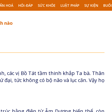
ẨN HOÁ
HỎI-ĐÁP
SỨC KHỎE
LUẬT PHÁP
SỰ KIỆN
BUỔI
ch nào
nh, các vị Bồ Tát tầm thinh khắp Ta bà. Thân
 đại, tức không có bộ não và lục căn. Vậy họ
trúc bằng điện từ Âm Dương biến thể, còn