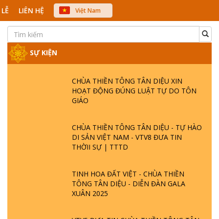
 LỄ
LIÊN HỆ
Việt Nam
中文
English
Japanese
SỰ KIỆN
CHÙA THIỀN TÔNG TÂN DIỆU XIN
HOẠT ĐỘNG ĐÚNG LUẬT TỰ DO TÔN
GIÁO
CHÙA THIỀN TÔNG TÂN DIỆU - TỰ HÀO
DI SẢN VIỆT NAM - VTV8 ĐƯA TIN
THỜII SỰ | TTTD
TINH HOA ĐẤT VIỆT - CHÙA THIỀN
TÔNG TÂN DIỆU - DIỄN ĐÀN GALA
XUÂN 2025