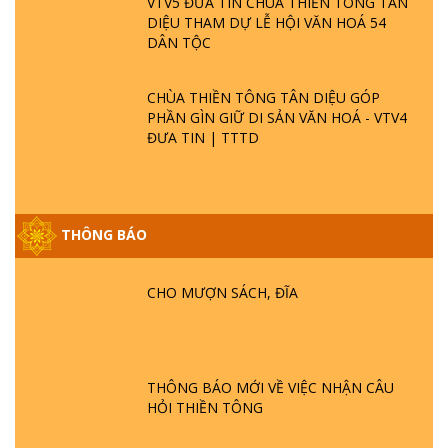
VTV5 ĐƯA TIN CHÙA THIỀN TÔNG TÂN
DIỆU THAM DỰ LỄ HỘI VĂN HOÁ 54
DÂN TỘC
CHÙA THIỀN TÔNG TÂN DIỆU GÓP
PHẦN GÌN GIỮ DI SẢN VĂN HOÁ - VTV4
ĐƯA TIN | TTTD
THÔNG BÁO
GIẢI ĐÁP ĐẶC BIỆT P25 - SUỐT 49 NĂM
PHẬT KHÔNG NÓI? HỘI LONG HOA LÀ
HỘI GÌ? TỬ VÌ ĐẠO
CHO MƯỢN SÁCH, ĐĨA
GIẢI ĐÁP ĐẶC BIỆT P24 - TÁNH PHẬT
ĐƯỢC HÌNH THÀNH NHƯ THẾ NÀO?
PHẬT GIỚI CÓ THỜI GIAN KHÔNG? |
THÔNG BÁO MỚI VỀ VIỆC NHẬN CÂU
TTTD
HỎI THIỀN TÔNG
GIẢI ĐÁP ĐẶC BIỆT P23 - THIÊN ĐÀNG Ở