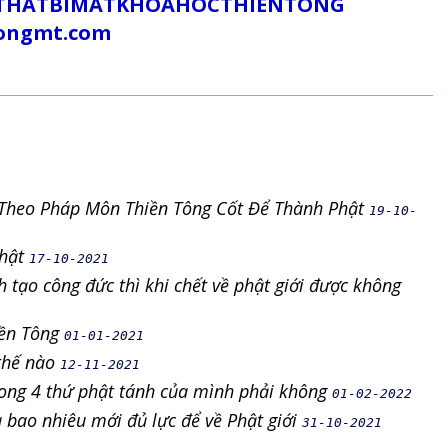
/SUTHATBIMATKHOAHOCTHIENTONG
tongmt.com
Tu Theo Pháp Môn Thiền Tông Cốt Để Thành Phật
19-10-
phật
17-10-2021
h tạo công đức thì khi chết về phật giới được không
iền Tông
01-01-2021
 thế nào
12-11-2021
rong 4 thứ phật tánh của mình phải không
01-02-2022
là bao nhiêu mới đủ lực để về Phật giới
31-10-2021