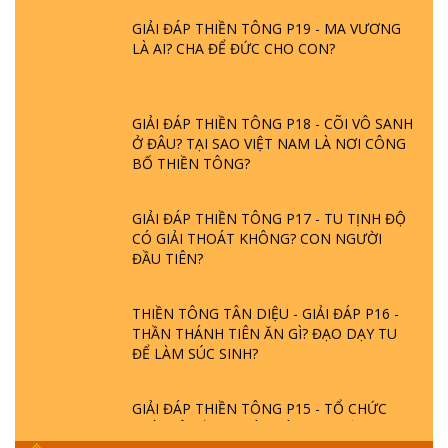
GIẢI ĐÁP THIỀN TÔNG P19 - MA VƯƠNG
LÀ AI? CHA ĐỂ ĐỨC CHO CON?
GIẢI ĐÁP THIỀN TÔNG P18 - CÕI VÔ SANH
Ở ĐÂU? TẠI SAO VIỆT NAM LÀ NƠI CÔNG
BỐ THIỀN TÔNG?
GIẢI ĐÁP THIỀN TÔNG P17 - TU TỊNH ĐỘ
CÓ GIẢI THOÁT KHÔNG? CON NGƯỜI
ĐẦU TIÊN?
THIỀN TÔNG TÂN DIỆU - GIẢI ĐÁP P16 -
THẦN THÁNH TIÊN ĂN GÌ? ĐẠO DẠY TU
ĐỂ LÀM SÚC SINH?
GIẢI ĐÁP THIỀN TÔNG P15 - TỔ CHỨC
LOÀI CÔ HỒN - GIÁO LÝ ĐẠO PHẬT KHI
NÀO XUẤT BẢN