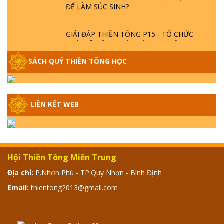
ĐỂ LÀM SÚC SINH?
GIẢI ĐÁP THIỀN TÔNG P15 - TỔ CHỨC
LOÀI CÔ HỒN - GIÁO LÝ ĐẠO PHẬT KHI
NÀO XUẤT BẢN
SÁCH QUÝ THIỀN TÔNG HỌC
GIẢI ĐÁP THIỀN TÔNG ĐẶC BIỆT - P14 -
NGUỒN GỐC ÂM LỊCH DƯƠNG LỊCH -
TẦNG BÌNH LƯU LỚN ĐẾN ĐÂU
LIÊN KẾT WEB
GIẢI ĐÁP THIỀN TÔNG ĐẶC BIỆT - P13 -
CON NGƯỜI TU THÀNH PHẬT ĐƯỢC
KHÔNG? XÁ LỢI PHẬT THẬT - GIẢ | TTTD
Hội Thiền Tông Miền Trung
GIẢI ĐÁP THIỀN TÔNG ĐẶC BIỆT - P12 -
Địa chỉ:
P.Nhơn Phú - TP.Quy Nhơn - Bình Định
SỰ THẬT VỀ ĐẠI HỒNG THỦY? TRỜI ĐÁNH
Email:
thientong2013@gmail.com
THÁNH ĐÂM THẦN VẶN HỌNG?
GIẢI ĐÁP ĐẶC BIỆT 2024 - P11