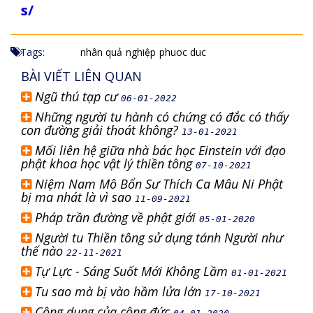
s/
Tags:
nhân quả
nghiệp
phuoc duc
BÀI VIẾT LIÊN QUAN
Ngũ thú tạp cư
06-01-2022
Những người tu hành có chứng có đắc có thấy
con đường giải thoát không?
13-01-2021
Mối liên hệ giữa nhà bác học Einstein với đạo
phật khoa học vật lý thiền tông
07-10-2021
Niệm Nam Mô Bổn Sư Thích Ca Mâu Ni Phật
bị ma nhát là vì sao
11-09-2021
Pháp trần đường về phật giới
05-01-2020
Người tu Thiền tông sử dụng tánh Người như
thế nào
22-11-2021
Tự Lực - Sáng Suốt Mới Không Lầm
01-01-2021
Tu sao mà bị vào hầm lửa lớn
17-10-2021
Công dụng của công đức