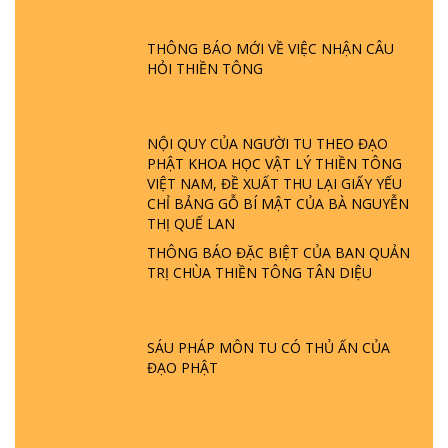
GIẢI ĐÁP ĐẶC BIỆT P24 - TÁNH PHẬT
ĐƯỢC HÌNH THÀNH NHƯ THẾ NÀO?
PHẬT GIỚI CÓ THỜI GIAN KHÔNG? |
THÔNG BÁO MỚI VỀ VIỆC NHẬN CÂU
TTTD
HỎI THIỀN TÔNG
GIẢI ĐÁP ĐẶC BIỆT P23 - THIÊN ĐÀNG Ở
ĐÂU? ĐỊA NGỤC Ở ĐÂU? ĐỨC CHÚA TRỜI
LÀ AI? QUỶ SA TĂNG? | TTTD
NỘI QUY CỦA NGƯỜI TU THEO ĐẠO
PHẬT KHOA HỌC VẬT LÝ THIỀN TÔNG
VIỆT NAM, ĐỀ XUẤT THU LẠI GIẤY YẾU
GIẢI ĐÁP THIỀN TÔNG ĐẶC BIỆT P22 - TẠI
CHỈ BẢNG GỖ BÍ MẬT CỦA BÀ NGUYỄN
SAO TRÁI ĐẤT NHIỀU THIÊN TAI - LŨ LỤT
THỊ QUẾ LAN
- HỎA HOẠN | TTTD
THÔNG BÁO ĐẶC BIỆT CỦA BAN QUẢN
TRỊ CHÙA THIỀN TÔNG TÂN DIỆU
GIẢI ĐÁP THIỀN TÔNG ĐẶC BIỆT P21 - TẠI
SAO ĐỨC PHẬT BƯỚC ĐI 7 BƯỚC TRÊN
HOA SEN ? | TTTD
SÁU PHÁP MÔN TU CÓ THỦ ẤN CỦA
ĐẠO PHẬT
GIẢI ĐÁP VỀ LỄ TIỄN THIỀN TÔNG SƯ
NGỌC LÂM VỀ PHẬT GIỚI