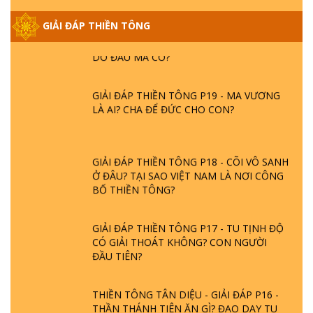
GIẢI ĐÁP THIỀN TÔNG ĐẶC BIỆT PHẦN 20
GIẢI ĐÁP THIỀN TÔNG
- BÁC NGUYỄN NHÂN LÀ AI? PHIỀN NÃO
DO ĐÂU MÀ CÓ?
GIẢI ĐÁP THIỀN TÔNG P19 - MA VƯƠNG
LÀ AI? CHA ĐỂ ĐỨC CHO CON?
GIẢI ĐÁP THIỀN TÔNG P18 - CÕI VÔ SANH
Ở ĐÂU? TẠI SAO VIỆT NAM LÀ NƠI CÔNG
BỐ THIỀN TÔNG?
GIẢI ĐÁP THIỀN TÔNG P17 - TU TỊNH ĐỘ
CÓ GIẢI THOÁT KHÔNG? CON NGƯỜI
ĐẦU TIÊN?
THIỀN TÔNG TÂN DIỆU - GIẢI ĐÁP P16 -
THẦN THÁNH TIÊN ĂN GÌ? ĐẠO DẠY TU