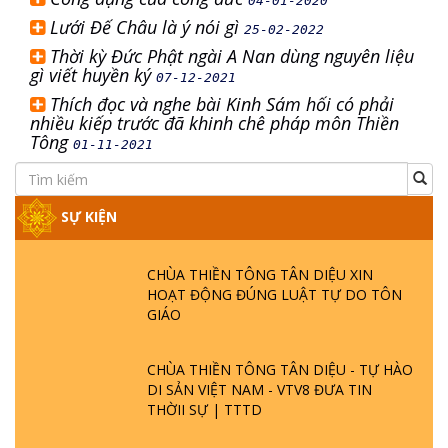
04-01-2020
Lưới Đế Châu là ý nói gì
25-02-2022
Thời kỳ Đức Phật ngài A Nan dùng nguyên liệu
gì viết huyền ký
07-12-2021
Thích đọc và nghe bài Kinh Sám hối có phải
nhiều kiếp trước đã khinh chê pháp môn Thiền
Tông
01-11-2021
SỰ KIỆN
CHÙA THIỀN TÔNG TÂN DIỆU XIN
HOẠT ĐỘNG ĐÚNG LUẬT TỰ DO TÔN
GIÁO
CHÙA THIỀN TÔNG TÂN DIỆU - TỰ HÀO
DI SẢN VIỆT NAM - VTV8 ĐƯA TIN
THỜII SỰ | TTTD