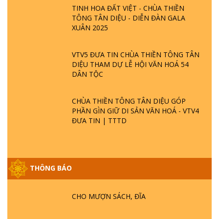
TINH HOA ĐẤT VIỆT - CHÙA THIỀN
TÔNG TÂN DIỆU - DIỄN ĐÀN GALA
XUÂN 2025
VTV5 ĐƯA TIN CHÙA THIỀN TÔNG TÂN
DIỆU THAM DỰ LỄ HỘI VĂN HOÁ 54
DÂN TỘC
CHÙA THIỀN TÔNG TÂN DIỆU GÓP
PHẦN GÌN GIỮ DI SẢN VĂN HOÁ - VTV4
ĐƯA TIN | TTTD
THÔNG BÁO
GIẢI ĐÁP ĐẶC BIỆT P25 - SUỐT 49 NĂM
PHẬT KHÔNG NÓI? HỘI LONG HOA LÀ
HỘI GÌ? TỬ VÌ ĐẠO
CHO MƯỢN SÁCH, ĐĨA