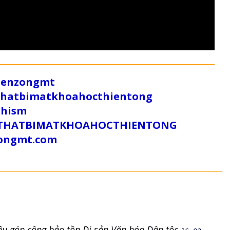
/zenzongmt
uthatbimatkhoahocthientong
dhism
/SUTHATBIMATKHOAHOCTHIENTONG
tongmt.com
ệu góp công bảo tồn Di sản Văn hóa Dân tộc