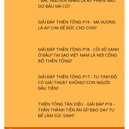
DO ĐÂU MÀ CÓ?
GIẢI ĐÁP THIỀN TÔNG P19 - MA VƯƠNG
LÀ AI? CHA ĐỂ ĐỨC CHO CON?
GIẢI ĐÁP THIỀN TÔNG P18 - CÕI VÔ SANH
Ở ĐÂU? TẠI SAO VIỆT NAM LÀ NƠI CÔNG
BỐ THIỀN TÔNG?
GIẢI ĐÁP THIỀN TÔNG P17 - TU TỊNH ĐỘ
CÓ GIẢI THOÁT KHÔNG? CON NGƯỜI
ĐẦU TIÊN?
THIỀN TÔNG TÂN DIỆU - GIẢI ĐÁP P16 -
THẦN THÁNH TIÊN ĂN GÌ? ĐẠO DẠY TU
ĐỂ LÀM SÚC SINH?
GIẢI ĐÁP THIỀN TÔNG P15 - TỔ CHỨC