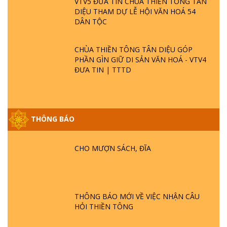
VTV5 ĐƯA TIN CHÙA THIỀN TÔNG TÂN
DIỆU THAM DỰ LỄ HỘI VĂN HOÁ 54
DÂN TỘC
CHÙA THIỀN TÔNG TÂN DIỆU GÓP
PHẦN GÌN GIỮ DI SẢN VĂN HOÁ - VTV4
ĐƯA TIN | TTTD
THÔNG BÁO
CHO MƯỢN SÁCH, ĐĨA
GIẢI ĐÁP ĐẶC BIỆT P25 - SUỐT 49 NĂM
PHẬT KHÔNG NÓI? HỘI LONG HOA LÀ
HỘI GÌ? TỬ VÌ ĐẠO
THÔNG BÁO MỚI VỀ VIỆC NHẬN CÂU
GIẢI ĐÁP ĐẶC BIỆT P24 - TÁNH PHẬT
HỎI THIỀN TÔNG
ĐƯỢC HÌNH THÀNH NHƯ THẾ NÀO?
PHẬT GIỚI CÓ THỜI GIAN KHÔNG? |