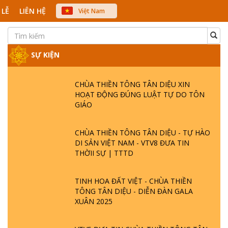
 LỄ
LIÊN HỆ
Việt Nam
中文
English
Japanese
SỰ KIỆN
CHÙA THIỀN TÔNG TÂN DIỆU XIN
HOẠT ĐỘNG ĐÚNG LUẬT TỰ DO TÔN
GIÁO
CHÙA THIỀN TÔNG TÂN DIỆU - TỰ HÀO
DI SẢN VIỆT NAM - VTV8 ĐƯA TIN
THỜII SỰ | TTTD
TINH HOA ĐẤT VIỆT - CHÙA THIỀN
TÔNG TÂN DIỆU - DIỄN ĐÀN GALA
XUÂN 2025