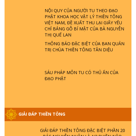
TTTD
NỘI QUY CỦA NGƯỜI TU THEO ĐẠO
GIẢI ĐÁP ĐẶC BIỆT P23 - THIÊN ĐÀNG Ở
PHẬT KHOA HỌC VẬT LÝ THIỀN TÔNG
ĐÂU? ĐỊA NGỤC Ở ĐÂU? ĐỨC CHÚA TRỜI
VIỆT NAM, ĐỀ XUẤT THU LẠI GIẤY YẾU
LÀ AI? QUỶ SA TĂNG? | TTTD
CHỈ BẢNG GỖ BÍ MẬT CỦA BÀ NGUYỄN
THỊ QUẾ LAN
GIẢI ĐÁP THIỀN TÔNG ĐẶC BIỆT P22 - TẠI
THÔNG BÁO ĐẶC BIỆT CỦA BAN QUẢN
SAO TRÁI ĐẤT NHIỀU THIÊN TAI - LŨ LỤT
TRỊ CHÙA THIỀN TÔNG TÂN DIỆU
- HỎA HOẠN | TTTD
GIẢI ĐÁP THIỀN TÔNG ĐẶC BIỆT P21 - TẠI
SÁU PHÁP MÔN TU CÓ THỦ ẤN CỦA
SAO ĐỨC PHẬT BƯỚC ĐI 7 BƯỚC TRÊN
ĐẠO PHẬT
HOA SEN ? | TTTD
GIẢI ĐÁP VỀ LỄ TIỄN THIỀN TÔNG SƯ
NGỌC LÂM VỀ PHẬT GIỚI
GIẢI ĐÁP THIỀN TÔNG
GIẢI ĐÁP THIỀN TÔNG ĐẶC BIỆT PHẦN 20
- BÁC NGUYỄN NHÂN LÀ AI? PHIỀN NÃO