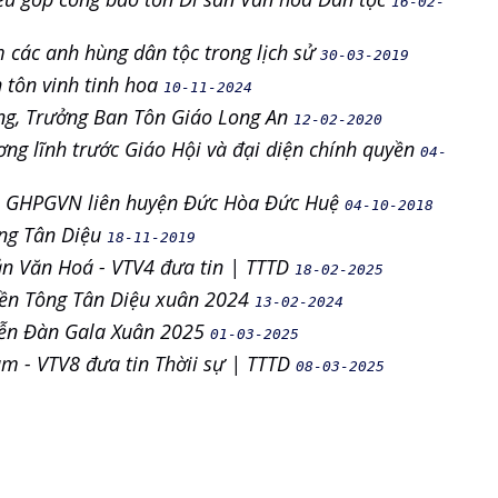
16-02-
 các anh hùng dân tộc trong lịch sử
30-03-2019
n tôn vinh tinh hoa
10-11-2024
ng, Trưởng Ban Tôn Giáo Long An
12-02-2020
ng lĩnh trước Giáo Hội và đại diện chính quyền
04-
hỏi GHPGVN liên huyện Đức Hòa Đức Huệ
04-10-2018
ông Tân Diệu
18-11-2019
ản Văn Hoá - VTV4 đưa tin | TTTD
18-02-2025
iền Tông Tân Diệu xuân 2024
13-02-2024
Diễn Đàn Gala Xuân 2025
01-03-2025
am - VTV8 đưa tin Thờii sự | TTTD
08-03-2025