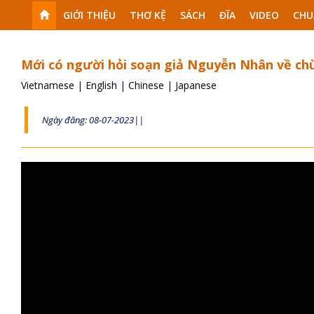
GIỚI THIỆU
THƠ KỆ
SÁCH
ĐĨA
VIDEO
CHU
Mới có người hỏi soạn giả Nguyễn Nhân về ch
Vietnamese
|
English
|
Chinese
|
Japanese
Ngày đăng: 08-07-2023||