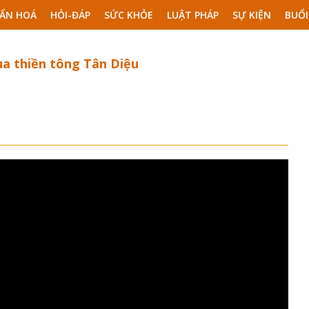
ẨN HOÁ
HỎI-ĐÁP
SỨC KHỎE
LUẬT PHÁP
SỰ KIỆN
BUỔI
ùa thiền tông Tân Diệu