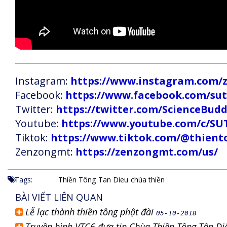
Instagram:
https://www.instagram.com
Facebook:
https://www.facebook.com/s
Twitter:
https://twitter.com/ScienceBud
Youtube:
https://www.youtube.com/c
Tiktok:
https://www.tiktok.com/@thien
Zenzongmt:
https://zenzongmt.com/us/
Tags:
Thiền Tông
Tan Dieu
chùa thiền
BÀI VIẾT LIÊN QUAN
Lễ lạc thành thiền tông phật đài
05-10-2018
Truyền hình VTC6 đưa tin Chùa Thiền Tông Tân Di