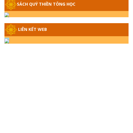
SÁCH QUÝ THIỀN TÔNG HỌC
GIẢI ĐÁP THIỀN TÔNG ĐẶC BIỆT - P14 -
NGUỒN GỐC ÂM LỊCH DƯƠNG LỊCH -
TẦNG BÌNH LƯU LỚN ĐẾN ĐÂU
LIÊN KẾT WEB
GIẢI ĐÁP THIỀN TÔNG ĐẶC BIỆT - P13 -
CON NGƯỜI TU THÀNH PHẬT ĐƯỢC
KHÔNG? XÁ LỢI PHẬT THẬT - GIẢ | TTTD
GIẢI ĐÁP THIỀN TÔNG ĐẶC BIỆT - P12 -
SỰ THẬT VỀ ĐẠI HỒNG THỦY? TRỜI ĐÁNH
THÁNH ĐÂM THẦN VẶN HỌNG?
GIẢI ĐÁP ĐẶC BIỆT 2024 - P11
GIẢI ĐÁP ĐẶC BIỆT 2024 – P10 – NGỒI
THIỀN BỊ CÔ HỒN NHẬP? TRƯỚC KHI TẮT