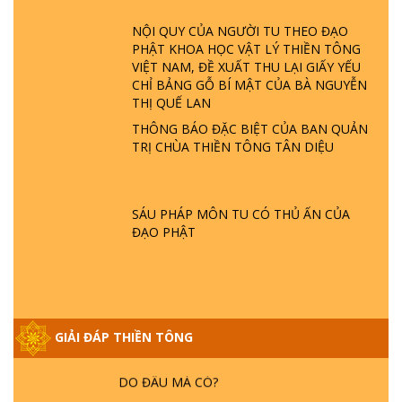
ĐÂU? ĐỊA NGỤC Ở ĐÂU? ĐỨC CHÚA TRỜI
LÀ AI? QUỶ SA TĂNG? | TTTD
NỘI QUY CỦA NGƯỜI TU THEO ĐẠO
PHẬT KHOA HỌC VẬT LÝ THIỀN TÔNG
VIỆT NAM, ĐỀ XUẤT THU LẠI GIẤY YẾU
GIẢI ĐÁP THIỀN TÔNG ĐẶC BIỆT P22 - TẠI
CHỈ BẢNG GỖ BÍ MẬT CỦA BÀ NGUYỄN
SAO TRÁI ĐẤT NHIỀU THIÊN TAI - LŨ LỤT
THỊ QUẾ LAN
- HỎA HOẠN | TTTD
THÔNG BÁO ĐẶC BIỆT CỦA BAN QUẢN
TRỊ CHÙA THIỀN TÔNG TÂN DIỆU
GIẢI ĐÁP THIỀN TÔNG ĐẶC BIỆT P21 - TẠI
SAO ĐỨC PHẬT BƯỚC ĐI 7 BƯỚC TRÊN
HOA SEN ? | TTTD
SÁU PHÁP MÔN TU CÓ THỦ ẤN CỦA
ĐẠO PHẬT
GIẢI ĐÁP VỀ LỄ TIỄN THIỀN TÔNG SƯ
NGỌC LÂM VỀ PHẬT GIỚI
GIẢI ĐÁP THIỀN TÔNG ĐẶC BIỆT PHẦN 20
GIẢI ĐÁP THIỀN TÔNG
- BÁC NGUYỄN NHÂN LÀ AI? PHIỀN NÃO
DO ĐÂU MÀ CÓ?