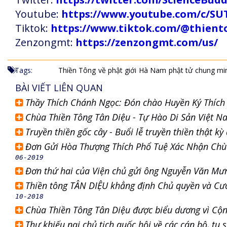
Youtube:
https://www.youtube.com/c
Tiktok:
https://www.tiktok.com/@thien
Zenzongmt:
https://zenzongmt.com/us/
Tags:
Thiền Tông
về phật giới
Hà Nam
phật tử
chung mi
BÀI VIẾT LIÊN QUAN
Thầy Thích Chánh Ngọc: Đón chào Huyền Ký Thíc
Chùa Thiền Tông Tân Diệu - Tự Hào Di Sản Việt N
Truyền thiền gốc cây - Buổi lễ truyền thiền thật k
Đơn Gửi Hòa Thượng Thích Phổ Tuệ Xác Nhận Chù
06-2019
Đơn thứ hai của Viện chủ gửi ông Nguyễn Văn Mư
Thiền tông TÂN DIỆU khẳng định Chủ quyền và Cươ
10-2018
Chùa Thiền Tông Tân Diệu được biểu dương vì Cộn
Thư khiếu nại chủ tịch quốc hội về các cán bộ, tu