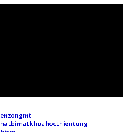
/zenzongmt
uthatbimatkhoahocthientong
dhism