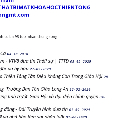
/SUTHATBIMATKHOAHOCTHIENTONG
tongmt.com
nh
cu ba 93 tuoi
nhan chung song
h Ca
04-10-2018
am - VTV8 đưa tin Thờii sự | TTTD
08-03-2025
ỳ đặc và hy hữu
27-02-2020
a Thiền Tông Tân Diệu Không Còn Trong Giáo Hội
28-
ng, Trưởng Ban Tôn Giáo Long An
12-02-2020
ng lĩnh trước Giáo Hội và đại diện chính quyền
04-
g đồng - Đài Truyền hình đưa tin
01-09-2024
 sỹ và nhà báo làm sai pháp luật
07-06-2020