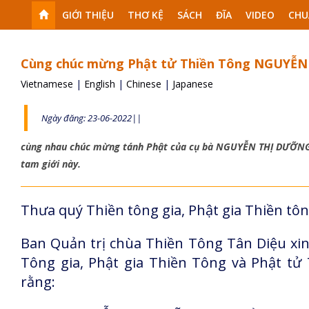
GIỚI THIỆU
THƠ KỆ
SÁCH
ĐĨA
VIDEO
CHU
Cùng chúc mừng Phật tử Thiền Tông NGUYỄN 
Vietnamese
|
English
|
Chinese
|
Japanese
Ngày đăng: 23-06-2022||
cùng nhau chúc mừng tánh Phật của cụ bà NGUYỄN THỊ DƯỠNG, đư
tam giới này.
Thưa quý Thiền tông gia, Phật gia Thiền tôn
Ban Quản trị chùa Thiền Tông Tân Diệu xin
Tông gia, Phật gia Thiền Tông và Phật tử
rằng: