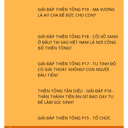
GIẢI ĐÁP THIỀN TÔNG P19 - MA VƯƠNG
LÀ AI? CHA ĐỂ ĐỨC CHO CON?
GIẢI ĐÁP THIỀN TÔNG P18 - CÕI VÔ SANH
Ở ĐÂU? TẠI SAO VIỆT NAM LÀ NƠI CÔNG
BỐ THIỀN TÔNG?
GIẢI ĐÁP THIỀN TÔNG P17 - TU TỊNH ĐỘ
CÓ GIẢI THOÁT KHÔNG? CON NGƯỜI
ĐẦU TIÊN?
THIỀN TÔNG TÂN DIỆU - GIẢI ĐÁP P16 -
THẦN THÁNH TIÊN ĂN GÌ? ĐẠO DẠY TU
ĐỂ LÀM SÚC SINH?
GIẢI ĐÁP THIỀN TÔNG P15 - TỔ CHỨC
LOÀI CÔ HỒN - GIÁO LÝ ĐẠO PHẬT KHI
NÀO XUẤT BẢN