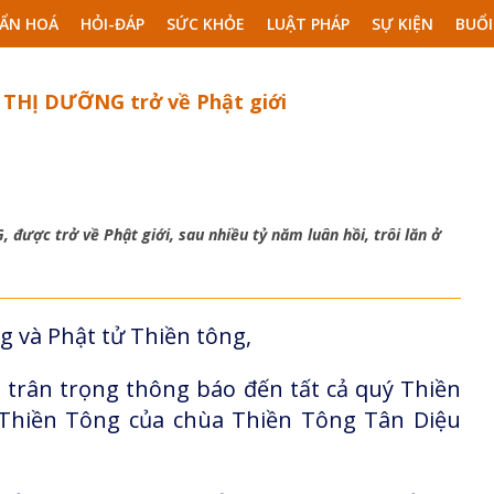
ẨN HOÁ
HỎI-ĐÁP
SỨC KHỎE
LUẬT PHÁP
SỰ KIỆN
BUỔI
THỊ DƯỠNG trở về Phật giới
ợc trở về Phật giới, sau nhiều tỷ năm luân hồi, trôi lăn ở
g và Phật tử Thiền tông,
 trân trọng thông báo đến tất cả quý Thiền
 Thiền Tông của chùa Thiền Tông Tân Diệu