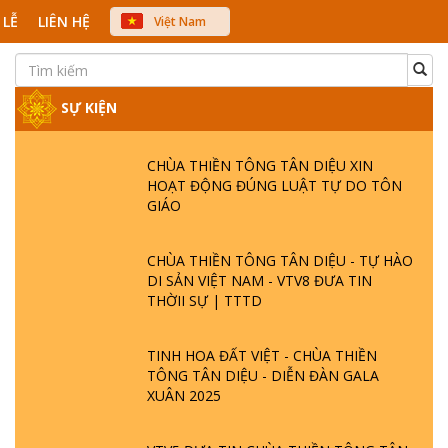
 LỄ
LIÊN HỆ
Việt Nam
中文
English
Japanese
SỰ KIỆN
CHÙA THIỀN TÔNG TÂN DIỆU XIN
HOẠT ĐỘNG ĐÚNG LUẬT TỰ DO TÔN
GIÁO
CHÙA THIỀN TÔNG TÂN DIỆU - TỰ HÀO
DI SẢN VIỆT NAM - VTV8 ĐƯA TIN
THỜII SỰ | TTTD
TINH HOA ĐẤT VIỆT - CHÙA THIỀN
TÔNG TÂN DIỆU - DIỄN ĐÀN GALA
XUÂN 2025