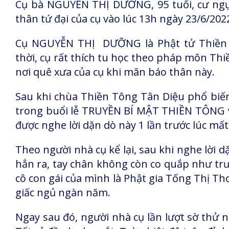
Cụ bà NGUYỄN THỊ DƯỠNG, 95 tuổi, cư ngụ 
thân tứ đại của cụ vào lúc 13h ngày 23/6/202
Cụ NGUYỄN THỊ DƯỠNG là Phật tử Thiền T
thời, cụ rất thích tu học theo pháp môn Thi
nơi quê xưa của cụ khi mãn báo thân này.
Sau khi chùa Thiền Tông Tân Diệu phổ bi
trong buổi lễ TRUYỀN BÍ MẬT THIỀN TÔNG 
được nghe lời dặn dò này 1 lần trước lúc mất
Theo người nhà cụ kể lại, sau khi nghe lời d
hẳn ra, tay chân không còn co quắp như trư
cô con gái của mình là Phật gia Tống Thị Th
giấc ngủ ngàn năm.
Ngay sau đó, người nhà cụ lần lượt sờ thử n