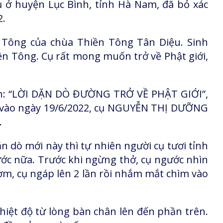
ở huyện Lục Bình, tỉnh Hà Nam, đã bỏ xác
2.
ông của chùa Thiền Tông Tân Diệu. Sinh
ền Tông. Cụ rất mong muốn trở về Phật giới,
ến: “LỜI DẶN DÒ ĐƯỜNG TRỞ VỀ PHẬT GIỚI”,
vào ngày 19/6/2022, cụ NGUYỄN THỊ DƯỠNG
.
ặn dò mới này thì tự nhiên người cụ tươi tỉnh
ớc nữa. Trước khi ngừng thở, cụ ngước nhìn
ơm, cụ ngáp lên 2 lần rồi nhắm mắt chìm vào
hiệt độ từ lòng bàn chân lên đến phần trên.