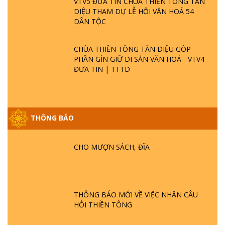
VTV5 ĐƯA TIN CHÙA THIỀN TÔNG TÂN
DIỆU THAM DỰ LỄ HỘI VĂN HOÁ 54
DÂN TỘC
CHÙA THIỀN TÔNG TÂN DIỆU GÓP
PHẦN GÌN GIỮ DI SẢN VĂN HOÁ - VTV4
ĐƯA TIN | TTTD
THÔNG BÁO
GIẢI ĐÁP ĐẶC BIỆT P25 - SUỐT 49 NĂM
PHẬT KHÔNG NÓI? HỘI LONG HOA LÀ
HỘI GÌ? TỬ VÌ ĐẠO
CHO MƯỢN SÁCH, ĐĨA
GIẢI ĐÁP ĐẶC BIỆT P24 - TÁNH PHẬT
ĐƯỢC HÌNH THÀNH NHƯ THẾ NÀO?
PHẬT GIỚI CÓ THỜI GIAN KHÔNG? |
THÔNG BÁO MỚI VỀ VIỆC NHẬN CÂU
TTTD
HỎI THIỀN TÔNG
GIẢI ĐÁP ĐẶC BIỆT P23 - THIÊN ĐÀNG Ở