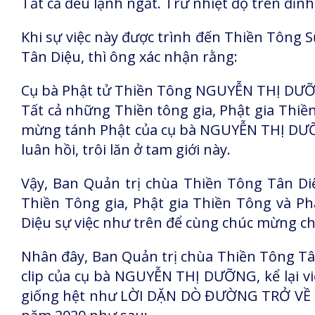
Tất cả đều lạnh ngắt. Trừ nhiệt độ trên đỉn
Khi sự việc này được trình đến Thiền Tông
Tân Diệu, thì ông xác nhận rằng:
Cụ bà Phật tử Thiền Tông NGUYỄN THỊ DƯỠNG
Tất cả những Thiền tông gia, Phật gia Thi
mừng tánh Phật của cụ bà NGUYỄN THỊ DƯỠNG
luân hồi, trôi lăn ở tam giới này.
Vậy, Ban Quản trị chùa Thiền Tông Tân Diệ
Thiền Tông gia, Phật gia Thiền Tông và P
Diệu sự việc như trên để cùng chúc mừng ch
Nhân đây, Ban Quản trị chùa Thiền Tông Tân
clip của cụ bà NGUYỄN THỊ DƯỠNG, kể lại vi
giống hệt như LỜI DẶN DÒ ĐƯỜNG TRỞ VỀ PH