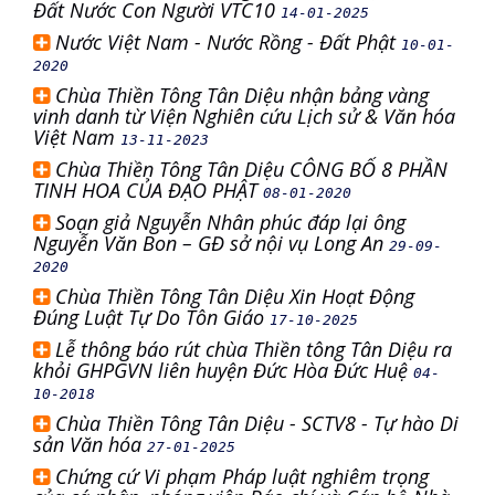
Đất Nước Con Người VTC10
14-01-2025
Nước Việt Nam - Nước Rồng - Đất Phật
10-01-
2020
Chùa Thiền Tông Tân Diệu nhận bảng vàng
vinh danh từ Viện Nghiên cứu Lịch sử & Văn hóa
Việt Nam
13-11-2023
Chùa Thiền Tông Tân Diệu CÔNG BỐ 8 PHẦN
TINH HOA CỦA ĐẠO PHẬT
08-01-2020
Soạn giả Nguyễn Nhân phúc đáp lại ông
Nguyễn Văn Bon – GĐ sở nội vụ Long An
29-09-
2020
Chùa Thiền Tông Tân Diệu Xin Hoạt Động
Đúng Luật Tự Do Tôn Giáo
17-10-2025
Lễ thông báo rút chùa Thiền tông Tân Diệu ra
khỏi GHPGVN liên huyện Đức Hòa Đức Huệ
04-
10-2018
Chùa Thiền Tông Tân Diệu - SCTV8 - Tự hào Di
sản Văn hóa
27-01-2025
Chứng cứ Vi phạm Pháp luật nghiêm trọng