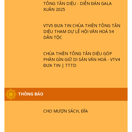
TÔNG TÂN DIỆU - DIỄN ĐÀN GALA
XUÂN 2025
VTV5 ĐƯA TIN CHÙA THIỀN TÔNG TÂN
DIỆU THAM DỰ LỄ HỘI VĂN HOÁ 54
DÂN TỘC
CHÙA THIỀN TÔNG TÂN DIỆU GÓP
PHẦN GÌN GIỮ DI SẢN VĂN HOÁ - VTV4
ĐƯA TIN | TTTD
THÔNG BÁO
GIẢI ĐÁP ĐẶC BIỆT P25 - SUỐT 49 NĂM
PHẬT KHÔNG NÓI? HỘI LONG HOA LÀ
CHO MƯỢN SÁCH, ĐĨA
HỘI GÌ? TỬ VÌ ĐẠO
GIẢI ĐÁP ĐẶC BIỆT P24 - TÁNH PHẬT