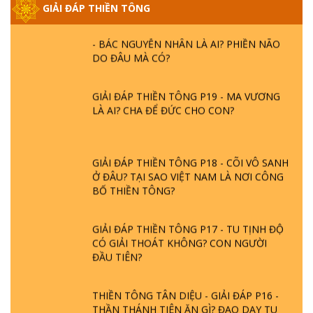
GIẢI ĐÁP THIỀN TÔNG
GIẢI ĐÁP THIỀN TÔNG ĐẶC BIỆT PHẦN 20
- BÁC NGUYỄN NHÂN LÀ AI? PHIỀN NÃO
DO ĐÂU MÀ CÓ?
GIẢI ĐÁP THIỀN TÔNG P19 - MA VƯƠNG
LÀ AI? CHA ĐỂ ĐỨC CHO CON?
GIẢI ĐÁP THIỀN TÔNG P18 - CÕI VÔ SANH
Ở ĐÂU? TẠI SAO VIỆT NAM LÀ NƠI CÔNG
BỐ THIỀN TÔNG?
GIẢI ĐÁP THIỀN TÔNG P17 - TU TỊNH ĐỘ
CÓ GIẢI THOÁT KHÔNG? CON NGƯỜI
ĐẦU TIÊN?
THIỀN TÔNG TÂN DIỆU - GIẢI ĐÁP P16 -
THẦN THÁNH TIÊN ĂN GÌ? ĐẠO DẠY TU
ĐỂ LÀM SÚC SINH?