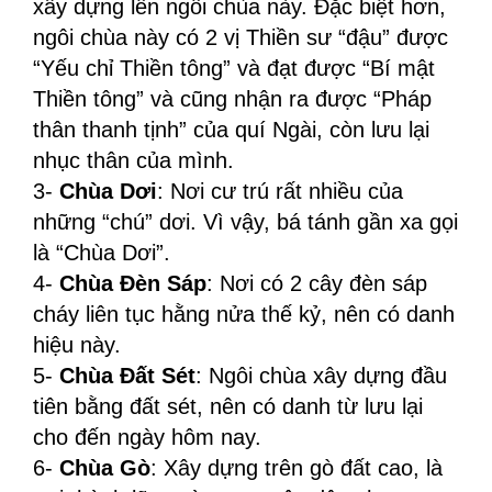
xây dựng lên ngôi chùa này. Đặc biệt hơn,
ngôi chùa này có 2 vị Thiền sư “đậu” được
“Yếu chỉ Thiền tông” và đạt được “Bí mật
Thiền tông” và cũng nhận ra được “Pháp
thân thanh tịnh” của quí Ngài, còn lưu lại
nhục thân của mình.
3-
Chùa Dơi
: Nơi cư trú rất nhiều của
những “chú” dơi. Vì vậy, bá tánh gần xa gọi
là “Chùa Dơi”.
4-
Chùa Đèn Sáp
: Nơi có 2 cây đèn sáp
cháy liên tục hằng nửa thế kỷ, nên có danh
hiệu này.
5-
Chùa Đất Sét
: Ngôi chùa xây dựng đầu
tiên bằng đất sét, nên có danh từ lưu lại
cho đến ngày hôm nay.
6-
Chùa Gò
: Xây dựng trên gò đất cao, là