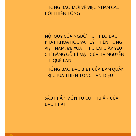
ĐƯỢC HÌNH THÀNH NHƯ THẾ NÀO?
THÔNG BÁO MỚI VỀ VIỆC NHẬN CÂU
PHẬT GIỚI CÓ THỜI GIAN KHÔNG? |
HỎI THIỀN TÔNG
TTTD
GIẢI ĐÁP ĐẶC BIỆT P23 - THIÊN ĐÀNG Ở
ĐÂU? ĐỊA NGỤC Ở ĐÂU? ĐỨC CHÚA TRỜI
NỘI QUY CỦA NGƯỜI TU THEO ĐẠO
LÀ AI? QUỶ SA TĂNG? | TTTD
PHẬT KHOA HỌC VẬT LÝ THIỀN TÔNG
VIỆT NAM, ĐỀ XUẤT THU LẠI GIẤY YẾU
CHỈ BẢNG GỖ BÍ MẬT CỦA BÀ NGUYỄN
GIẢI ĐÁP THIỀN TÔNG ĐẶC BIỆT P22 - TẠI
THỊ QUẾ LAN
SAO TRÁI ĐẤT NHIỀU THIÊN TAI - LŨ LỤT
THÔNG BÁO ĐẶC BIỆT CỦA BAN QUẢN
- HỎA HOẠN | TTTD
TRỊ CHÙA THIỀN TÔNG TÂN DIỆU
GIẢI ĐÁP THIỀN TÔNG ĐẶC BIỆT P21 - TẠI
SAO ĐỨC PHẬT BƯỚC ĐI 7 BƯỚC TRÊN
SÁU PHÁP MÔN TU CÓ THỦ ẤN CỦA
HOA SEN ? | TTTD
ĐẠO PHẬT
GIẢI ĐÁP VỀ LỄ TIỄN THIỀN TÔNG SƯ
NGỌC LÂM VỀ PHẬT GIỚI