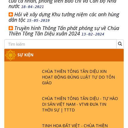
của cá nhân, phóng viên Báo chí và Cán bộ Nhà
nước
18-04-2021
Hỏi về xây dựng Khu tưởng niệm các anh hùng
dân tộc
15-05-2019
Truyền hình Thông Tấn phát phóng sự về Chùa
Thiền Tông Tân Diệu xuân 2024
13-02-2024
SỰ KIỆN
CHÙA THIỀN TÔNG TÂN DIỆU XIN
HOẠT ĐỘNG ĐÚNG LUẬT TỰ DO TÔN
GIÁO
CHÙA THIỀN TÔNG TÂN DIỆU - TỰ HÀO
DI SẢN VIỆT NAM - VTV8 ĐƯA TIN
THỜII SỰ | TTTD
TINH HOA ĐẤT VIỆT - CHÙA THIỀN