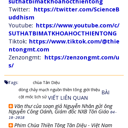
suthatbimatkhoahocthientong
Twitter:
https://twitter.com/ScienceB
uddhism
Youtube:
https://www.youtube.com/c/
SUTHATBIMATKHOAHOCTHIENTONG
Tiktok:
https://www.tiktok.com/@thie
ntongmt.com
Zenzongmt:
https://zenzongmt.com/u
s/
Tags:
chùa Tân Diệu
dòng chảy mạch nguồn thiền tông
giới thiệu
BÀI
cột mốc lịch sử
VIẾT LIÊN QUAN
Văn thư của soạn giả Nguyễn Nhân gửi ông
Nguyễn Công Oánh, Giám đốc NXB Tôn Giáo
04-
10-2018
Phim Chùa Thiền Tông Tân Diệu - Việt Nam