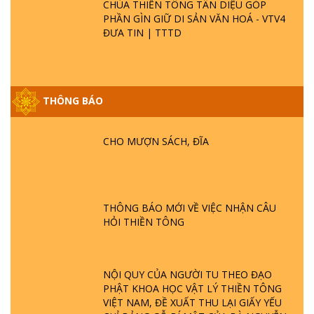
CHÙA THIỀN TÔNG TÂN DIỆU GÓP
PHẦN GÌN GIỮ DI SẢN VĂN HOÁ - VTV4
ĐƯA TIN | TTTD
GIẢI ĐÁP ĐẶC BIỆT P25 - SUỐT 49 NĂM
THÔNG BÁO
PHẬT KHÔNG NÓI? HỘI LONG HOA LÀ
HỘI GÌ? TỬ VÌ ĐẠO
CHO MƯỢN SÁCH, ĐĨA
GIẢI ĐÁP ĐẶC BIỆT P24 - TÁNH PHẬT
ĐƯỢC HÌNH THÀNH NHƯ THẾ NÀO?
PHẬT GIỚI CÓ THỜI GIAN KHÔNG? |
TTTD
THÔNG BÁO MỚI VỀ VIỆC NHẬN CÂU
HỎI THIỀN TÔNG
GIẢI ĐÁP ĐẶC BIỆT P23 - THIÊN ĐÀNG Ở
ĐÂU? ĐỊA NGỤC Ở ĐÂU? ĐỨC CHÚA TRỜI
LÀ AI? QUỶ SA TĂNG? | TTTD
NỘI QUY CỦA NGƯỜI TU THEO ĐẠO
PHẬT KHOA HỌC VẬT LÝ THIỀN TÔNG
GIẢI ĐÁP THIỀN TÔNG ĐẶC BIỆT P22 - TẠI
VIỆT NAM, ĐỀ XUẤT THU LẠI GIẤY YẾU
SAO TRÁI ĐẤT NHIỀU THIÊN TAI - LŨ LỤT