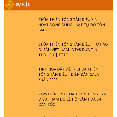
SỰ KIỆN
CHÙA THIỀN TÔNG TÂN DIỆU XIN
HOẠT ĐỘNG ĐÚNG LUẬT TỰ DO TÔN
GIÁO
CHÙA THIỀN TÔNG TÂN DIỆU - TỰ HÀO
DI SẢN VIỆT NAM - VTV8 ĐƯA TIN
THỜII SỰ | TTTD
TINH HOA ĐẤT VIỆT - CHÙA THIỀN
TÔNG TÂN DIỆU - DIỄN ĐÀN GALA
XUÂN 2025
VTV5 ĐƯA TIN CHÙA THIỀN TÔNG TÂN
DIỆU THAM DỰ LỄ HỘI VĂN HOÁ 54
DÂN TỘC