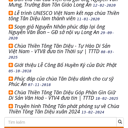
Mưng, Trưởng Ban Tôn Giáo Long An
12-02-2020
Lễ trình UNESCO Việt Nam kết nạp chùa Thiền
tông Tân Diệu làm thành viên
11-01-2020
Soạn giả Nguyễn Nhân phúc đáp lại ông
Nguyễn Văn Bon – GĐ sở nội vụ Long An
29-09-
2020
Chùa Thiền Tông Tân Diệu - Tự Hào Di Sản
Việt Nam - VTV8 đưa tin Thờii sự | TTTD
08-03-
2025
Giới thiệu Lễ Công Bố Huyền Ký của Đức Phật
05-10-2018
Phúc đáp của chùa Tân Diệu dành cho cư sỹ
Phúc Ân
07-11-2018
Chùa Thiền Tông Tân Diệu Góp Phần Gìn Giữ
Di Sản Văn Hoá - VTV4 đưa tin | TTTD
18-02-2025
Truyền hình Thông Tấn phát phóng sự về Chùa
Thiền Tông Tân Diệu xuân 2024
13-02-2024