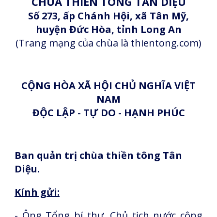
CHÙA THIỀN TÔNG TÂN DIỆU
Số 273, ấp Chánh Hội, xã Tân Mỹ,
huyện Đức Hòa, tỉnh Long An
(Trang mạng của chùa là thientong.com)
CỘNG HÒA XÃ HỘI CHỦ NGHĨA VIỆT
NAM
ĐỘC LẬP - TỰ DO - HẠNH PHÚC
Ban quản trị chùa thiền tông Tân
Diệu.
Kính gửi:
- Ông Tổng bí thư, Chủ tịch nước cộng