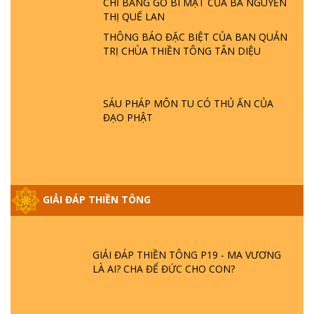
CHỈ BẢNG GỖ BÍ MẬT CỦA BÀ NGUYỄN
- HỎA HOẠN | TTTD
THỊ QUẾ LAN
THÔNG BÁO ĐẶC BIỆT CỦA BAN QUẢN
GIẢI ĐÁP THIỀN TÔNG ĐẶC BIỆT P21 - TẠI
TRỊ CHÙA THIỀN TÔNG TÂN DIỆU
SAO ĐỨC PHẬT BƯỚC ĐI 7 BƯỚC TRÊN
HOA SEN ? | TTTD
SÁU PHÁP MÔN TU CÓ THỦ ẤN CỦA
GIẢI ĐÁP VỀ LỄ TIỄN THIỀN TÔNG SƯ
ĐẠO PHẬT
NGỌC LÂM VỀ PHẬT GIỚI
GIẢI ĐÁP THIỀN TÔNG ĐẶC BIỆT PHẦN 20
- BÁC NGUYỄN NHÂN LÀ AI? PHIỀN NÃO
GIẢI ĐÁP THIỀN TÔNG
DO ĐÂU MÀ CÓ?
GIẢI ĐÁP THIỀN TÔNG P19 - MA VƯƠNG
LÀ AI? CHA ĐỂ ĐỨC CHO CON?
GIẢI ĐÁP THIỀN TÔNG P18 - CÕI VÔ SANH