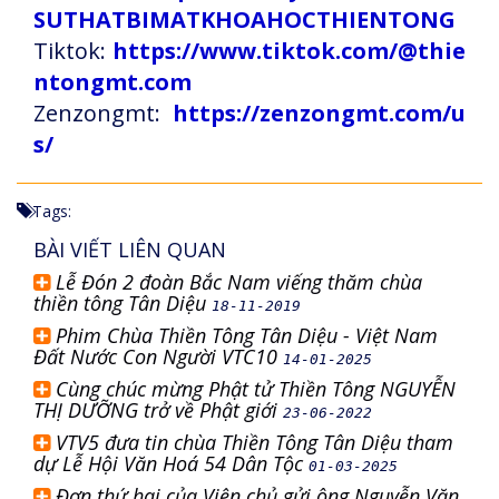
SUTHATBIMATKHOAHOCTHIENTONG
Tiktok:
https://www.tiktok.com/@thie
ntongmt.com
Zenzongmt:
https://zenzongmt.com/u
s/
Tags:
BÀI VIẾT LIÊN QUAN
Lễ Đón 2 đoàn Bắc Nam viếng thăm chùa
thiền tông Tân Diệu
18-11-2019
Phim Chùa Thiền Tông Tân Diệu - Việt Nam
Đất Nước Con Người VTC10
14-01-2025
Cùng chúc mừng Phật tử Thiền Tông NGUYỄN
THỊ DƯỠNG trở về Phật giới
23-06-2022
VTV5 đưa tin chùa Thiền Tông Tân Diệu tham
dự Lễ Hội Văn Hoá 54 Dân Tộc
01-03-2025
Đơn thứ hai của Viện chủ gửi ông Nguyễn Văn