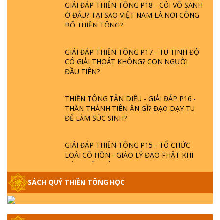
Ở ĐÂU? TẠI SAO VIỆT NAM LÀ NƠI CÔNG
BỐ THIỀN TÔNG?
GIẢI ĐÁP THIỀN TÔNG P17 - TU TỊNH ĐỘ
CÓ GIẢI THOÁT KHÔNG? CON NGƯỜI
ĐẦU TIÊN?
THIỀN TÔNG TÂN DIỆU - GIẢI ĐÁP P16 -
THẦN THÁNH TIÊN ĂN GÌ? ĐẠO DẠY TU
ĐỂ LÀM SÚC SINH?
GIẢI ĐÁP THIỀN TÔNG P15 - TỔ CHỨC
LOÀI CÔ HỒN - GIÁO LÝ ĐẠO PHẬT KHI
NÀO XUẤT BẢN
SÁCH QUÝ THIỀN TÔNG HỌC
GIẢI ĐÁP THIỀN TÔNG ĐẶC BIỆT - P14 -
NGUỒN GỐC ÂM LỊCH DƯƠNG LỊCH -
TẦNG BÌNH LƯU LỚN ĐẾN ĐÂU