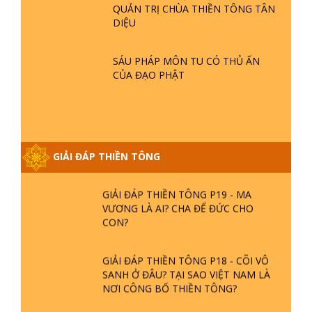
- TẠI SAO ĐỨC PHẬT BƯỚC ĐI 7
QUẢN TRỊ CHÙA THIỀN TÔNG TÂN
BƯỚC TRÊN HOA SEN ? | TTTD
DIỆU
GIẢI ĐÁP VỀ LỄ TIỄN THIỀN TÔNG SƯ
SÁU PHÁP MÔN TU CÓ THỦ ẤN
NGỌC LÂM VỀ PHẬT GIỚI
CỦA ĐẠO PHẬT
GIẢI ĐÁP THIỀN TÔNG ĐẶC BIỆT
PHẦN 20 - BÁC NGUYỄN NHÂN LÀ AI?
PHIỀN NÃO DO ĐÂU MÀ CÓ?
GIẢI ĐÁP THIỀN TÔNG
GIẢI ĐÁP THIỀN TÔNG P19 - MA
VƯƠNG LÀ AI? CHA ĐỂ ĐỨC CHO
CON?
GIẢI ĐÁP THIỀN TÔNG P18 - CÕI VÔ
SANH Ở ĐÂU? TẠI SAO VIỆT NAM LÀ
NƠI CÔNG BỐ THIỀN TÔNG?