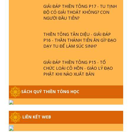
GIẢI ĐÁP THIỀN TÔNG P17 - TU TỊNH
ĐỘ CÓ GIẢI THOÁT KHÔNG? CON
NGƯỜI ĐẦU TIÊN?
THIỀN TÔNG TÂN DIỆU - GIẢI ĐÁP
P16 - THẦN THÁNH TIÊN ĂN GÌ? ĐẠO
DẠY TU ĐỂ LÀM SÚC SINH?
GIẢI ĐÁP THIỀN TÔNG P15 - TỔ
CHỨC LOÀI CÔ HỒN - GIÁO LÝ ĐẠO
PHẬT KHI NÀO XUẤT BẢN
GIẢI ĐÁP THIỀN TÔNG ĐẶC BIỆT -
SÁCH QUÝ THIỀN TÔNG HỌC
P14 - NGUỒN GỐC ÂM LỊCH DƯƠNG
LỊCH - TẦNG BÌNH LƯU LỚN ĐẾN
ĐÂU
GIẢI ĐÁP THIỀN TÔNG ĐẶC BIỆT -
LIÊN KẾT WEB
P13 - CON NGƯỜI TU THÀNH PHẬT
ĐƯỢC KHÔNG? XÁ LỢI PHẬT THẬT -