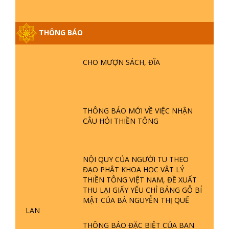
GIẢI ĐÁP ĐẶC BIỆT P25 - SUỐT 49
THÔNG BÁO
NĂM PHẬT KHÔNG NÓI? HỘI LONG
HOA LÀ HỘI GÌ? TỬ VÌ ĐẠO
CHO MƯỢN SÁCH, ĐĨA
GIẢI ĐÁP ĐẶC BIỆT P24 - TÁNH PHẬT
ĐƯỢC HÌNH THÀNH NHƯ THẾ NÀO?
PHẬT GIỚI CÓ THỜI GIAN KHÔNG? |
TTTD
THÔNG BÁO MỚI VỀ VIỆC NHẬN
CÂU HỎI THIỀN TÔNG
GIẢI ĐÁP ĐẶC BIỆT P23 - THIÊN
ĐÀNG Ở ĐÂU? ĐỊA NGỤC Ở ĐÂU?
ĐỨC CHÚA TRỜI LÀ AI? QUỶ SA
TĂNG? | TTTD
NỘI QUY CỦA NGƯỜI TU THEO
ĐẠO PHẬT KHOA HỌC VẬT LÝ
GIẢI ĐÁP THIỀN TÔNG ĐẶC BIỆT P22
THIỀN TÔNG VIỆT NAM, ĐỀ XUẤT
- TẠI SAO TRÁI ĐẤT NHIỀU THIÊN TAI
THU LẠI GIẤY YẾU CHỈ BẢNG GỖ BÍ
- LŨ LỤT - HỎA HOẠN | TTTD
MẬT CỦA BÀ NGUYỄN THỊ QUẾ
LAN
GIẢI ĐÁP THIỀN TÔNG ĐẶC BIỆT P21
THÔNG BÁO ĐẶC BIỆT CỦA BAN