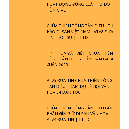
HOẠT ĐỘNG ĐÚNG LUẬT TỰ DO
TÔN GIÁO
CHÙA THIỀN TÔNG TÂN DIỆU - TỰ
HÀO DI SẢN VIỆT NAM - VTV8 ĐƯA
TIN THỜII SỰ | TTTD
TINH HOA ĐẤT VIỆT - CHÙA THIỀN
TÔNG TÂN DIỆU - DIỄN ĐÀN GALA
XUÂN 2025
VTV5 ĐƯA TIN CHÙA THIỀN TÔNG
TÂN DIỆU THAM DỰ LỄ HỘI VĂN
HOÁ 54 DÂN TỘC
CHÙA THIỀN TÔNG TÂN DIỆU GÓP
PHẦN GÌN GIỮ DI SẢN VĂN HOÁ -
VTV4 ĐƯA TIN | TTTD