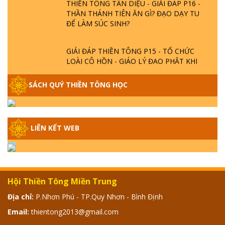
THẦN THÁNH TIÊN ĂN GÌ? ĐẠO DẠY TU
ĐỂ LÀM SÚC SINH?
GIẢI ĐÁP THIỀN TÔNG P15 - TỔ CHỨC
LOÀI CÔ HỒN - GIÁO LÝ ĐẠO PHẬT KHI
NÀO XUẤT BẢN
SÁCH QUÝ THIỀN TÔNG HỌC
GIẢI ĐÁP THIỀN TÔNG ĐẶC BIỆT - P14 -
NGUỒN GỐC ÂM LỊCH DƯƠNG LỊCH -
TẦNG BÌNH LƯU LỚN ĐẾN ĐÂU
LIÊN KẾT WEB
GIẢI ĐÁP THIỀN TÔNG ĐẶC BIỆT - P13 -
CON NGƯỜI TU THÀNH PHẬT ĐƯỢC
KHÔNG? XÁ LỢI PHẬT THẬT - GIẢ | TTTD
Hội Thiền Tông Miền Trung
GIẢI ĐÁP THIỀN TÔNG ĐẶC BIỆT - P12 -
Địa chỉ:
P.Nhơn Phú - TP.Quy Nhơn - Bình Định
SỰ THẬT VỀ ĐẠI HỒNG THỦY? TRỜI ĐÁNH
THÁNH ĐÂM THẦN VẶN HỌNG?
Email:
thientong2013@gmail.com