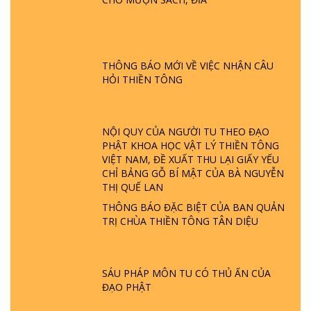
GIẢI ĐÁP ĐẶC BIỆT P24 - TÁNH PHẬT
ĐƯỢC HÌNH THÀNH NHƯ THẾ NÀO?
PHẬT GIỚI CÓ THỜI GIAN KHÔNG? |
THÔNG BÁO MỚI VỀ VIỆC NHẬN CÂU
TTTD
HỎI THIỀN TÔNG
GIẢI ĐÁP ĐẶC BIỆT P23 - THIÊN ĐÀNG Ở
ĐÂU? ĐỊA NGỤC Ở ĐÂU? ĐỨC CHÚA TRỜI
LÀ AI? QUỶ SA TĂNG? | TTTD
NỘI QUY CỦA NGƯỜI TU THEO ĐẠO
PHẬT KHOA HỌC VẬT LÝ THIỀN TÔNG
GIẢI ĐÁP THIỀN TÔNG ĐẶC BIỆT P22 - TẠI
VIỆT NAM, ĐỀ XUẤT THU LẠI GIẤY YẾU
SAO TRÁI ĐẤT NHIỀU THIÊN TAI - LŨ LỤT
CHỈ BẢNG GỖ BÍ MẬT CỦA BÀ NGUYỄN
- HỎA HOẠN | TTTD
THỊ QUẾ LAN
THÔNG BÁO ĐẶC BIỆT CỦA BAN QUẢN
TRỊ CHÙA THIỀN TÔNG TÂN DIỆU
GIẢI ĐÁP THIỀN TÔNG ĐẶC BIỆT P21 - TẠI
SAO ĐỨC PHẬT BƯỚC ĐI 7 BƯỚC TRÊN
HOA SEN ? | TTTD
SÁU PHÁP MÔN TU CÓ THỦ ẤN CỦA
ĐẠO PHẬT
GIẢI ĐÁP VỀ LỄ TIỄN THIỀN TÔNG SƯ
NGỌC LÂM VỀ PHẬT GIỚI