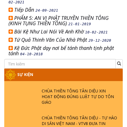
02-2021
Tiếp Dẫn
24-09-2021
PHẨM 5: AN VỊ PHẬT TRUYỀN THIỀN TÔNG
(KINH TỤNG THIỀN TÔNG)
21-01-2019
Bài Kệ Như Lai Nói Về Anh Khờ
10-02-2021
Tứ Quả Thinh Văn Của Nhà Phật
29-12-2020
Kệ Đức Phật dạy nơi bể tánh thanh tịnh phật
tánh
04-10-2018
SỰ KIỆN
CHÙA THIỀN TÔNG TÂN DIỆU XIN
HOẠT ĐỘNG ĐÚNG LUẬT TỰ DO TÔN
GIÁO
CHÙA THIỀN TÔNG TÂN DIỆU - TỰ HÀO
DI SẢN VIỆT NAM - VTV8 ĐƯA TIN