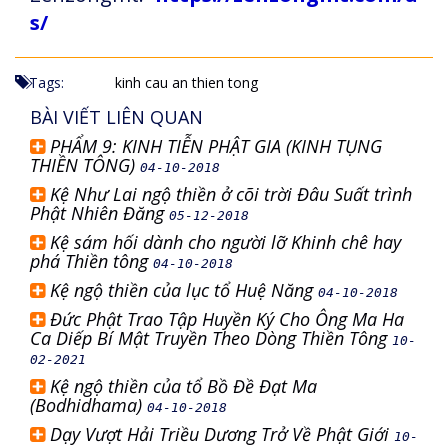
s/
Tags:
kinh cau an thien tong
BÀI VIẾT LIÊN QUAN
PHẨM 9: KINH TIỄN PHẬT GIA (KINH TỤNG
THIỀN TÔNG)
04-10-2018
Kệ Như Lai ngộ thiền ở cõi trời Đâu Suất trình
Phật Nhiên Đăng
05-12-2018
Kệ sám hối dành cho người lỡ Khinh chê hay
phá Thiền tông
04-10-2018
Kệ ngộ thiền của lục tổ Huệ Năng
04-10-2018
Đức Phật Trao Tập Huyền Ký Cho Ông Ma Ha
Ca Diếp Bí Mật Truyền Theo Dòng Thiền Tông
10-
02-2021
Kệ ngộ thiền của tổ Bồ Đề Đạt Ma
(Bodhidhama)
04-10-2018
Dạy Vượt Hải Triều Dương Trở Về Phật Giới
10-