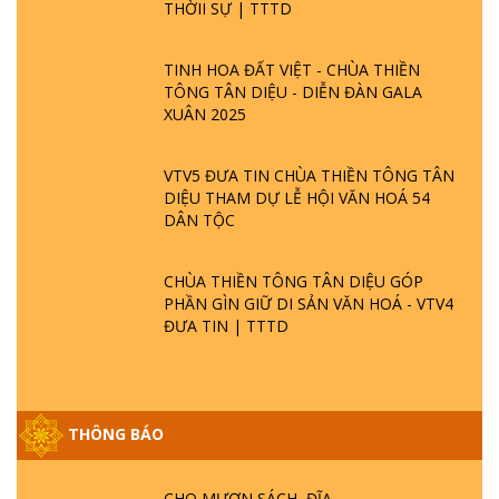
THỜII SỰ | TTTD
TINH HOA ĐẤT VIỆT - CHÙA THIỀN
TÔNG TÂN DIỆU - DIỄN ĐÀN GALA
XUÂN 2025
VTV5 ĐƯA TIN CHÙA THIỀN TÔNG TÂN
DIỆU THAM DỰ LỄ HỘI VĂN HOÁ 54
DÂN TỘC
CHÙA THIỀN TÔNG TÂN DIỆU GÓP
PHẦN GÌN GIỮ DI SẢN VĂN HOÁ - VTV4
ĐƯA TIN | TTTD
THÔNG BÁO
GIẢI ĐÁP ĐẶC BIỆT P25 - SUỐT 49 NĂM
PHẬT KHÔNG NÓI? HỘI LONG HOA LÀ
HỘI GÌ? TỬ VÌ ĐẠO
CHO MƯỢN SÁCH, ĐĨA