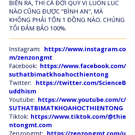
BIẾN RA, THÌ CẢ ĐỜI QUÝ VỊ LUÔN LÚC
NÀO CŨNG ĐƯỢC "BÌNH AN", MÀ
KHÔNG PHẢI TỐN 1 ĐỒNG NÀO. CHÚNG
TÔI ĐẢM BẢO 100%.
Instagram:
https://www.instagram.co
m/zenzongmt
Facebook:
https://www.facebook.com/
suthatbimatkhoahocthientong
Twitter:
https://twitter.com/ScienceB
uddhism
Youtube:
https://www.youtube.com/c/
SUTHATBIMATKHOAHOCTHIENTONG
Tiktok:
https://www.tiktok.com/@thie
ntongmt.com
Zenzongmt:
https://zenzongmt.com/u