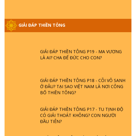
GIẢI ĐÁP THIỀN TÔNG ĐẶC BIỆT PHẦN 20
GIẢI ĐÁP THIỀN TÔNG
- BÁC NGUYỄN NHÂN LÀ AI? PHIỀN NÃO
DO ĐÂU MÀ CÓ?
GIẢI ĐÁP THIỀN TÔNG P19 - MA VƯƠNG
LÀ AI? CHA ĐỂ ĐỨC CHO CON?
GIẢI ĐÁP THIỀN TÔNG P18 - CÕI VÔ SANH
Ở ĐÂU? TẠI SAO VIỆT NAM LÀ NƠI CÔNG
BỐ THIỀN TÔNG?
GIẢI ĐÁP THIỀN TÔNG P17 - TU TỊNH ĐỘ
CÓ GIẢI THOÁT KHÔNG? CON NGƯỜI
ĐẦU TIÊN?
THIỀN TÔNG TÂN DIỆU - GIẢI ĐÁP P16 -