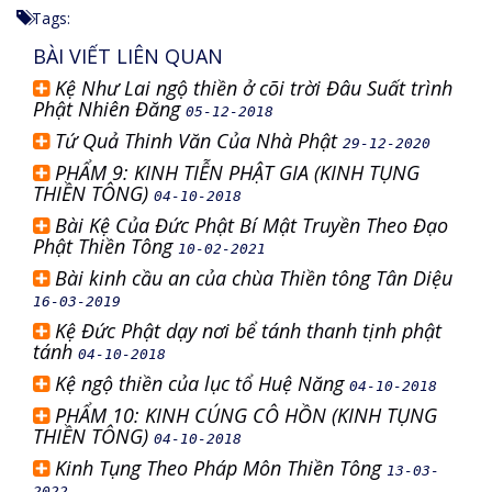
Tags:
BÀI VIẾT LIÊN QUAN
Kệ Như Lai ngộ thiền ở cõi trời Đâu Suất trình
Phật Nhiên Đăng
05-12-2018
Tứ Quả Thinh Văn Của Nhà Phật
29-12-2020
PHẨM 9: KINH TIỄN PHẬT GIA (KINH TỤNG
THIỀN TÔNG)
04-10-2018
Bài Kệ Của Đức Phật Bí Mật Truyền Theo Đạo
Phật Thiền Tông
10-02-2021
Bài kinh cầu an của chùa Thiền tông Tân Diệu
16-03-2019
Kệ Đức Phật dạy nơi bể tánh thanh tịnh phật
tánh
04-10-2018
Kệ ngộ thiền của lục tổ Huệ Năng
04-10-2018
PHẨM 10: KINH CÚNG CÔ HỒN (KINH TỤNG
THIỀN TÔNG)
04-10-2018
Kinh Tụng Theo Pháp Môn Thiền Tông
13-03-
2022