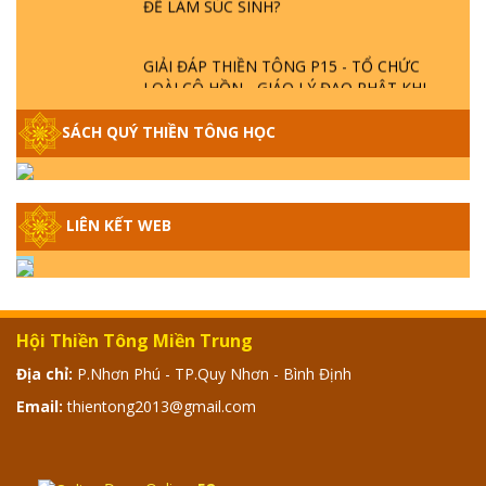
GIẢI ĐÁP THIỀN TÔNG P15 - TỔ CHỨC
LOÀI CÔ HỒN - GIÁO LÝ ĐẠO PHẬT KHI
NÀO XUẤT BẢN
SÁCH QUÝ THIỀN TÔNG HỌC
GIẢI ĐÁP THIỀN TÔNG ĐẶC BIỆT - P14 -
NGUỒN GỐC ÂM LỊCH DƯƠNG LỊCH -
TẦNG BÌNH LƯU LỚN ĐẾN ĐÂU
LIÊN KẾT WEB
GIẢI ĐÁP THIỀN TÔNG ĐẶC BIỆT - P13 -
CON NGƯỜI TU THÀNH PHẬT ĐƯỢC
KHÔNG? XÁ LỢI PHẬT THẬT - GIẢ | TTTD
Hội Thiền Tông Miền Trung
GIẢI ĐÁP THIỀN TÔNG ĐẶC BIỆT - P12 -
Địa chỉ:
P.Nhơn Phú - TP.Quy Nhơn - Bình Định
SỰ THẬT VỀ ĐẠI HỒNG THỦY? TRỜI ĐÁNH
Email:
thientong2013@gmail.com
THÁNH ĐÂM THẦN VẶN HỌNG?
GIẢI ĐÁP ĐẶC BIỆT 2024 - P11