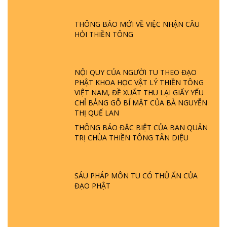
ĐƯỢC HÌNH THÀNH NHƯ THẾ NÀO?
PHẬT GIỚI CÓ THỜI GIAN KHÔNG? |
THÔNG BÁO MỚI VỀ VIỆC NHẬN CÂU
TTTD
HỎI THIỀN TÔNG
GIẢI ĐÁP ĐẶC BIỆT P23 - THIÊN ĐÀNG Ở
ĐÂU? ĐỊA NGỤC Ở ĐÂU? ĐỨC CHÚA TRỜI
LÀ AI? QUỶ SA TĂNG? | TTTD
NỘI QUY CỦA NGƯỜI TU THEO ĐẠO
PHẬT KHOA HỌC VẬT LÝ THIỀN TÔNG
VIỆT NAM, ĐỀ XUẤT THU LẠI GIẤY YẾU
GIẢI ĐÁP THIỀN TÔNG ĐẶC BIỆT P22 - TẠI
CHỈ BẢNG GỖ BÍ MẬT CỦA BÀ NGUYỄN
SAO TRÁI ĐẤT NHIỀU THIÊN TAI - LŨ LỤT
THỊ QUẾ LAN
- HỎA HOẠN | TTTD
THÔNG BÁO ĐẶC BIỆT CỦA BAN QUẢN
TRỊ CHÙA THIỀN TÔNG TÂN DIỆU
GIẢI ĐÁP THIỀN TÔNG ĐẶC BIỆT P21 - TẠI
SAO ĐỨC PHẬT BƯỚC ĐI 7 BƯỚC TRÊN
HOA SEN ? | TTTD
SÁU PHÁP MÔN TU CÓ THỦ ẤN CỦA
ĐẠO PHẬT
GIẢI ĐÁP VỀ LỄ TIỄN THIỀN TÔNG SƯ
NGỌC LÂM VỀ PHẬT GIỚI