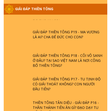
GIẢI ĐÁP THIỀN TÔNG ĐẶC BIỆT PHẦN 20
GIẢI ĐÁP THIỀN TÔNG
- BÁC NGUYỄN NHÂN LÀ AI? PHIỀN NÃO
DO ĐÂU MÀ CÓ?
GIẢI ĐÁP THIỀN TÔNG P19 - MA VƯƠNG
LÀ AI? CHA ĐỂ ĐỨC CHO CON?
GIẢI ĐÁP THIỀN TÔNG P18 - CÕI VÔ SANH
Ở ĐÂU? TẠI SAO VIỆT NAM LÀ NƠI CÔNG
BỐ THIỀN TÔNG?
GIẢI ĐÁP THIỀN TÔNG P17 - TU TỊNH ĐỘ
CÓ GIẢI THOÁT KHÔNG? CON NGƯỜI
ĐẦU TIÊN?
THIỀN TÔNG TÂN DIỆU - GIẢI ĐÁP P16 -
THẦN THÁNH TIÊN ĂN GÌ? ĐẠO DẠY TU
ĐỂ LÀM SÚC SINH?