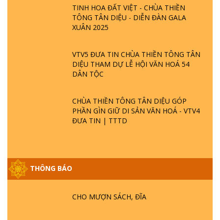
TINH HOA ĐẤT VIỆT - CHÙA THIỀN
TÔNG TÂN DIỆU - DIỄN ĐÀN GALA
XUÂN 2025
VTV5 ĐƯA TIN CHÙA THIỀN TÔNG TÂN
DIỆU THAM DỰ LỄ HỘI VĂN HOÁ 54
DÂN TỘC
CHÙA THIỀN TÔNG TÂN DIỆU GÓP
PHẦN GÌN GIỮ DI SẢN VĂN HOÁ - VTV4
ĐƯA TIN | TTTD
THÔNG BÁO
GIẢI ĐÁP ĐẶC BIỆT P25 - SUỐT 49 NĂM
PHẬT KHÔNG NÓI? HỘI LONG HOA LÀ
HỘI GÌ? TỬ VÌ ĐẠO
CHO MƯỢN SÁCH, ĐĨA
GIẢI ĐÁP ĐẶC BIỆT P24 - TÁNH PHẬT