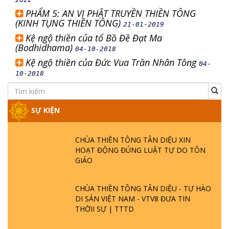
PHẨM 5: AN VỊ PHẬT TRUYỀN THIỀN TÔNG
(KINH TỤNG THIỀN TÔNG)
21-01-2019
Kệ ngộ thiền của tổ Bồ Đề Đạt Ma
(Bodhidhama)
04-10-2018
Kệ ngộ thiền của Đức Vua Trần Nhân Tông
04-
10-2018
SỰ KIỆN
CHÙA THIỀN TÔNG TÂN DIỆU XIN
HOẠT ĐỘNG ĐÚNG LUẬT TỰ DO TÔN
GIÁO
CHÙA THIỀN TÔNG TÂN DIỆU - TỰ HÀO
DI SẢN VIỆT NAM - VTV8 ĐƯA TIN
THỜII SỰ | TTTD