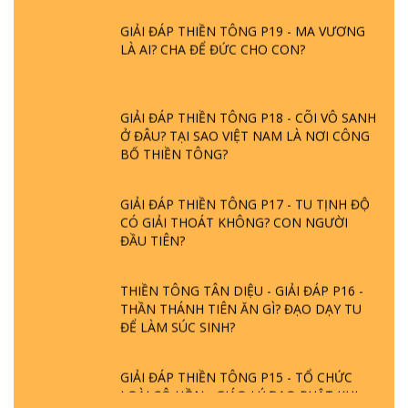
GIẢI ĐÁP THIỀN TÔNG P19 - MA VƯƠNG
LÀ AI? CHA ĐỂ ĐỨC CHO CON?
GIẢI ĐÁP THIỀN TÔNG P18 - CÕI VÔ SANH
Ở ĐÂU? TẠI SAO VIỆT NAM LÀ NƠI CÔNG
BỐ THIỀN TÔNG?
GIẢI ĐÁP THIỀN TÔNG P17 - TU TỊNH ĐỘ
CÓ GIẢI THOÁT KHÔNG? CON NGƯỜI
ĐẦU TIÊN?
THIỀN TÔNG TÂN DIỆU - GIẢI ĐÁP P16 -
THẦN THÁNH TIÊN ĂN GÌ? ĐẠO DẠY TU
ĐỂ LÀM SÚC SINH?
GIẢI ĐÁP THIỀN TÔNG P15 - TỔ CHỨC
LOÀI CÔ HỒN - GIÁO LÝ ĐẠO PHẬT KHI
NÀO XUẤT BẢN