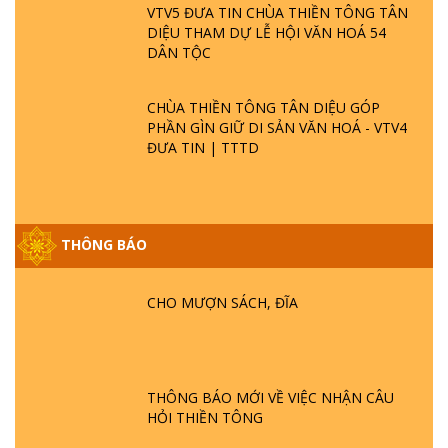
VTV5 ĐƯA TIN CHÙA THIỀN TÔNG TÂN
DIỆU THAM DỰ LỄ HỘI VĂN HOÁ 54
DÂN TỘC
CHÙA THIỀN TÔNG TÂN DIỆU GÓP
PHẦN GÌN GIỮ DI SẢN VĂN HOÁ - VTV4
ĐƯA TIN | TTTD
THÔNG BÁO
GIẢI ĐÁP ĐẶC BIỆT P25 - SUỐT 49 NĂM
PHẬT KHÔNG NÓI? HỘI LONG HOA LÀ
HỘI GÌ? TỬ VÌ ĐẠO
CHO MƯỢN SÁCH, ĐĨA
GIẢI ĐÁP ĐẶC BIỆT P24 - TÁNH PHẬT
ĐƯỢC HÌNH THÀNH NHƯ THẾ NÀO?
PHẬT GIỚI CÓ THỜI GIAN KHÔNG? |
THÔNG BÁO MỚI VỀ VIỆC NHẬN CÂU
TTTD
HỎI THIỀN TÔNG
GIẢI ĐÁP ĐẶC BIỆT P23 - THIÊN ĐÀNG Ở