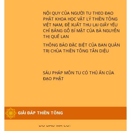
ĐÂU? ĐỊA NGỤC Ở ĐÂU? ĐỨC CHÚA TRỜI
LÀ AI? QUỶ SA TĂNG? | TTTD
NỘI QUY CỦA NGƯỜI TU THEO ĐẠO
PHẬT KHOA HỌC VẬT LÝ THIỀN TÔNG
VIỆT NAM, ĐỀ XUẤT THU LẠI GIẤY YẾU
GIẢI ĐÁP THIỀN TÔNG ĐẶC BIỆT P22 - TẠI
CHỈ BẢNG GỖ BÍ MẬT CỦA BÀ NGUYỄN
SAO TRÁI ĐẤT NHIỀU THIÊN TAI - LŨ LỤT
THỊ QUẾ LAN
- HỎA HOẠN | TTTD
THÔNG BÁO ĐẶC BIỆT CỦA BAN QUẢN
TRỊ CHÙA THIỀN TÔNG TÂN DIỆU
GIẢI ĐÁP THIỀN TÔNG ĐẶC BIỆT P21 - TẠI
SAO ĐỨC PHẬT BƯỚC ĐI 7 BƯỚC TRÊN
HOA SEN ? | TTTD
SÁU PHÁP MÔN TU CÓ THỦ ẤN CỦA
ĐẠO PHẬT
GIẢI ĐÁP VỀ LỄ TIỄN THIỀN TÔNG SƯ
NGỌC LÂM VỀ PHẬT GIỚI
GIẢI ĐÁP THIỀN TÔNG ĐẶC BIỆT PHẦN 20
GIẢI ĐÁP THIỀN TÔNG
- BÁC NGUYỄN NHÂN LÀ AI? PHIỀN NÃO
DO ĐÂU MÀ CÓ?