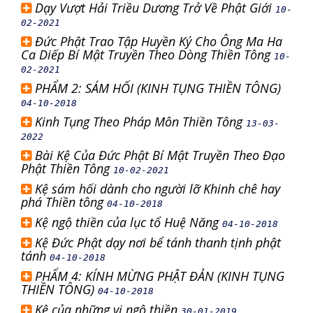
Dạy Vượt Hải Triều Dương Trở Về Phật Giới
10-
02-2021
Đức Phật Trao Tập Huyền Ký Cho Ông Ma Ha
Ca Diếp Bí Mật Truyền Theo Dòng Thiền Tông
10-
02-2021
PHẨM 2: SÁM HỐI (KINH TỤNG THIỀN TÔNG)
04-10-2018
Kinh Tụng Theo Pháp Môn Thiền Tông
13-03-
2022
Bài Kệ Của Đức Phật Bí Mật Truyền Theo Đạo
Phật Thiền Tông
10-02-2021
Kệ sám hối dành cho người lỡ Khinh chê hay
phá Thiền tông
04-10-2018
Kệ ngộ thiền của lục tổ Huệ Năng
04-10-2018
Kệ Đức Phật dạy nơi bể tánh thanh tịnh phật
tánh
04-10-2018
PHẨM 4: KÍNH MỪNG PHẬT ĐẢN (KINH TỤNG
THIỀN TÔNG)
04-10-2018
Kệ của những vị ngộ thiền
30-01-2019