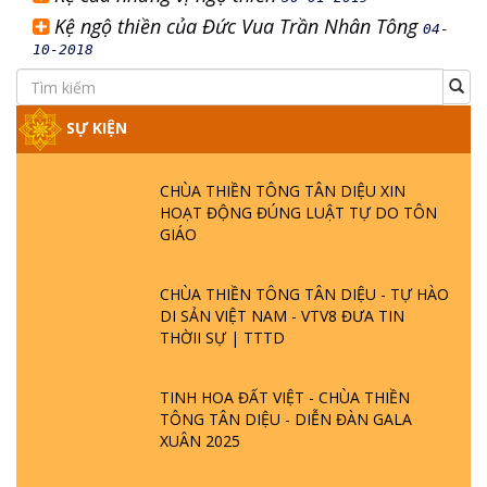
Kệ ngộ thiền của Đức Vua Trần Nhân Tông
04-
10-2018
SỰ KIỆN
CHÙA THIỀN TÔNG TÂN DIỆU XIN
HOẠT ĐỘNG ĐÚNG LUẬT TỰ DO TÔN
GIÁO
CHÙA THIỀN TÔNG TÂN DIỆU - TỰ HÀO
DI SẢN VIỆT NAM - VTV8 ĐƯA TIN
THỜII SỰ | TTTD
TINH HOA ĐẤT VIỆT - CHÙA THIỀN
TÔNG TÂN DIỆU - DIỄN ĐÀN GALA
XUÂN 2025