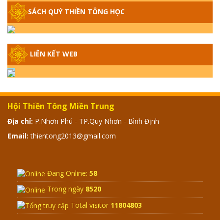
SÁCH QUÝ THIỀN TÔNG HỌC
GIẢI ĐÁP THIỀN TÔNG ĐẶC BIỆT - P14 -
NGUỒN GỐC ÂM LỊCH DƯƠNG LỊCH -
TẦNG BÌNH LƯU LỚN ĐẾN ĐÂU
LIÊN KẾT WEB
GIẢI ĐÁP THIỀN TÔNG ĐẶC BIỆT - P13 -
CON NGƯỜI TU THÀNH PHẬT ĐƯỢC
KHÔNG? XÁ LỢI PHẬT THẬT - GIẢ | TTTD
Hội Thiền Tông Miền Trung
GIẢI ĐÁP THIỀN TÔNG ĐẶC BIỆT - P12 -
Địa chỉ:
P.Nhơn Phú - TP.Quy Nhơn - Bình Định
SỰ THẬT VỀ ĐẠI HỒNG THỦY? TRỜI ĐÁNH
Email:
thientong2013@gmail.com
THÁNH ĐÂM THẦN VẶN HỌNG?
GIẢI ĐÁP ĐẶC BIỆT 2024 - P11
Đang Online:
58
Trong ngày
8520
Total visitor
11804803
GIẢI ĐÁP ĐẶC BIỆT 2024 – P10 – NGỒI