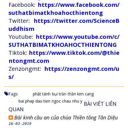
Facebook:
https://www.facebook.com/
suthatbimatkhoahocthientong
Twitter:
https://twitter.com/ScienceB
uddhism
Youtube:
https://www.youtube.com/c/
SUTHATBIMATKHOAHOCTHIENTONG
Tiktok:
https://www.tiktok.com/@thie
ntongmt.com
Zenzongmt:
https://zenzongmt.com/u
s/
Tags:
phật tánh
bụi trần
thần kim cang
bai phap dau tien
ngoc chau
nhu y
BÀI VIẾT LIÊN
QUAN
Bài kinh cầu an của chùa Thiền tông Tân Diệu
16-03-2019