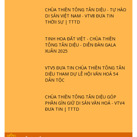
CHÙA THIỀN TÔNG TÂN DIỆU - TỰ HÀO
DI SẢN VIỆT NAM - VTV8 ĐƯA TIN
THỜII SỰ | TTTD
TINH HOA ĐẤT VIỆT - CHÙA THIỀN
TÔNG TÂN DIỆU - DIỄN ĐÀN GALA
XUÂN 2025
VTV5 ĐƯA TIN CHÙA THIỀN TÔNG TÂN
DIỆU THAM DỰ LỄ HỘI VĂN HOÁ 54
DÂN TỘC
CHÙA THIỀN TÔNG TÂN DIỆU GÓP
PHẦN GÌN GIỮ DI SẢN VĂN HOÁ - VTV4
ĐƯA TIN | TTTD
GIẢI ĐÁP ĐẶC BIỆT P25 - SUỐT 49 NĂM