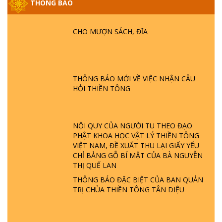
THÔNG BÁO
PHẬT KHÔNG NÓI? HỘI LONG HOA LÀ
HỘI GÌ? TỬ VÌ ĐẠO
CHO MƯỢN SÁCH, ĐĨA
GIẢI ĐÁP ĐẶC BIỆT P24 - TÁNH PHẬT
ĐƯỢC HÌNH THÀNH NHƯ THẾ NÀO?
PHẬT GIỚI CÓ THỜI GIAN KHÔNG? |
TTTD
THÔNG BÁO MỚI VỀ VIỆC NHẬN CÂU
HỎI THIỀN TÔNG
GIẢI ĐÁP ĐẶC BIỆT P23 - THIÊN ĐÀNG Ở
ĐÂU? ĐỊA NGỤC Ở ĐÂU? ĐỨC CHÚA TRỜI
LÀ AI? QUỶ SA TĂNG? | TTTD
NỘI QUY CỦA NGƯỜI TU THEO ĐẠO
PHẬT KHOA HỌC VẬT LÝ THIỀN TÔNG
GIẢI ĐÁP THIỀN TÔNG ĐẶC BIỆT P22 - TẠI
VIỆT NAM, ĐỀ XUẤT THU LẠI GIẤY YẾU
SAO TRÁI ĐẤT NHIỀU THIÊN TAI - LŨ LỤT
CHỈ BẢNG GỖ BÍ MẬT CỦA BÀ NGUYỄN
- HỎA HOẠN | TTTD
THỊ QUẾ LAN
THÔNG BÁO ĐẶC BIỆT CỦA BAN QUẢN
GIẢI ĐÁP THIỀN TÔNG ĐẶC BIỆT P21 - TẠI
TRỊ CHÙA THIỀN TÔNG TÂN DIỆU
SAO ĐỨC PHẬT BƯỚC ĐI 7 BƯỚC TRÊN
HOA SEN ? | TTTD