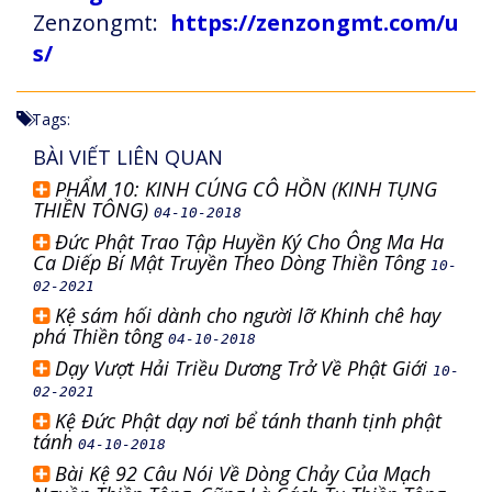
Zenzongmt:
https://zenzongmt.com/u
s/
Tags:
BÀI VIẾT LIÊN QUAN
PHẨM 10: KINH CÚNG CÔ HỒN (KINH TỤNG
THIỀN TÔNG)
04-10-2018
Đức Phật Trao Tập Huyền Ký Cho Ông Ma Ha
Ca Diếp Bí Mật Truyền Theo Dòng Thiền Tông
10-
02-2021
Kệ sám hối dành cho người lỡ Khinh chê hay
phá Thiền tông
04-10-2018
Dạy Vượt Hải Triều Dương Trở Về Phật Giới
10-
02-2021
Kệ Đức Phật dạy nơi bể tánh thanh tịnh phật
tánh
04-10-2018
Bài Kệ 92 Câu Nói Về Dòng Chảy Của Mạch