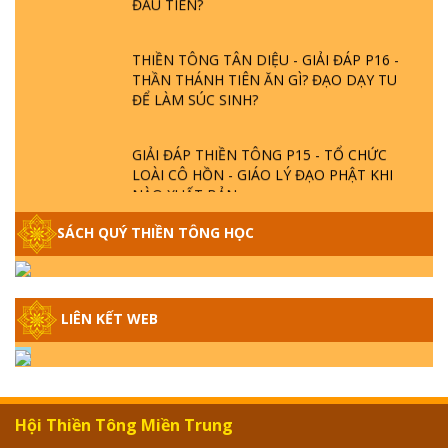
THIỀN TÔNG TÂN DIỆU - GIẢI ĐÁP P16 -
THẦN THÁNH TIÊN ĂN GÌ? ĐẠO DẠY TU
ĐỂ LÀM SÚC SINH?
GIẢI ĐÁP THIỀN TÔNG P15 - TỔ CHỨC
LOÀI CÔ HỒN - GIÁO LÝ ĐẠO PHẬT KHI
NÀO XUẤT BẢN
SÁCH QUÝ THIỀN TÔNG HỌC
GIẢI ĐÁP THIỀN TÔNG ĐẶC BIỆT - P14 -
NGUỒN GỐC ÂM LỊCH DƯƠNG LỊCH -
TẦNG BÌNH LƯU LỚN ĐẾN ĐÂU
LIÊN KẾT WEB
GIẢI ĐÁP THIỀN TÔNG ĐẶC BIỆT - P13 -
CON NGƯỜI TU THÀNH PHẬT ĐƯỢC
KHÔNG? XÁ LỢI PHẬT THẬT - GIẢ | TTTD
GIẢI ĐÁP THIỀN TÔNG ĐẶC BIỆT - P12 -
Hội Thiền Tông Miền Trung
SỰ THẬT VỀ ĐẠI HỒNG THỦY? TRỜI ĐÁNH