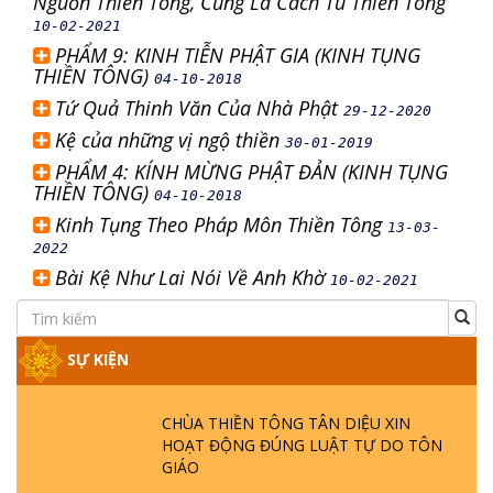
Nguồn Thiền Tông, Cũng Là Cách Tu Thiền Tông
10-02-2021
PHẨM 9: KINH TIỄN PHẬT GIA (KINH TỤNG
THIỀN TÔNG)
04-10-2018
Tứ Quả Thinh Văn Của Nhà Phật
29-12-2020
Kệ của những vị ngộ thiền
30-01-2019
PHẨM 4: KÍNH MỪNG PHẬT ĐẢN (KINH TỤNG
THIỀN TÔNG)
04-10-2018
Kinh Tụng Theo Pháp Môn Thiền Tông
13-03-
2022
Bài Kệ Như Lai Nói Về Anh Khờ
10-02-2021
SỰ KIỆN
CHÙA THIỀN TÔNG TÂN DIỆU XIN
HOẠT ĐỘNG ĐÚNG LUẬT TỰ DO TÔN
GIÁO