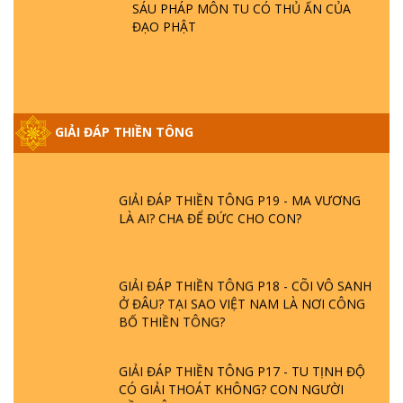
SÁU PHÁP MÔN TU CÓ THỦ ẤN CỦA
GIẢI ĐÁP VỀ LỄ TIỄN THIỀN TÔNG SƯ
ĐẠO PHẬT
NGỌC LÂM VỀ PHẬT GIỚI
GIẢI ĐÁP THIỀN TÔNG ĐẶC BIỆT PHẦN 20
- BÁC NGUYỄN NHÂN LÀ AI? PHIỀN NÃO
GIẢI ĐÁP THIỀN TÔNG
DO ĐÂU MÀ CÓ?
GIẢI ĐÁP THIỀN TÔNG P19 - MA VƯƠNG
LÀ AI? CHA ĐỂ ĐỨC CHO CON?
GIẢI ĐÁP THIỀN TÔNG P18 - CÕI VÔ SANH
Ở ĐÂU? TẠI SAO VIỆT NAM LÀ NƠI CÔNG
BỐ THIỀN TÔNG?
GIẢI ĐÁP THIỀN TÔNG P17 - TU TỊNH ĐỘ
CÓ GIẢI THOÁT KHÔNG? CON NGƯỜI
ĐẦU TIÊN?