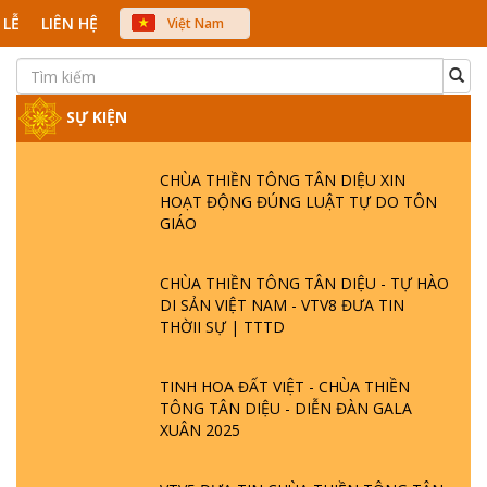
 LỄ
LIÊN HỆ
Việt Nam
中文
English
Japanese
SỰ KIỆN
CHÙA THIỀN TÔNG TÂN DIỆU XIN
HOẠT ĐỘNG ĐÚNG LUẬT TỰ DO TÔN
GIÁO
CHÙA THIỀN TÔNG TÂN DIỆU - TỰ HÀO
DI SẢN VIỆT NAM - VTV8 ĐƯA TIN
THỜII SỰ | TTTD
TINH HOA ĐẤT VIỆT - CHÙA THIỀN
TÔNG TÂN DIỆU - DIỄN ĐÀN GALA
XUÂN 2025