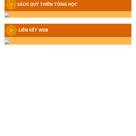
SÁCH QUÝ THIỀN TÔNG HỌC
GIẢI ĐÁP THIỀN TÔNG ĐẶC BIỆT - P14 -
NGUỒN GỐC ÂM LỊCH DƯƠNG LỊCH -
TẦNG BÌNH LƯU LỚN ĐẾN ĐÂU
LIÊN KẾT WEB
GIẢI ĐÁP THIỀN TÔNG ĐẶC BIỆT - P13 -
CON NGƯỜI TU THÀNH PHẬT ĐƯỢC
KHÔNG? XÁ LỢI PHẬT THẬT - GIẢ | TTTD
GIẢI ĐÁP THIỀN TÔNG ĐẶC BIỆT - P12 -
SỰ THẬT VỀ ĐẠI HỒNG THỦY? TRỜI ĐÁNH
THÁNH ĐÂM THẦN VẶN HỌNG?
GIẢI ĐÁP ĐẶC BIỆT 2024 - P11
GIẢI ĐÁP ĐẶC BIỆT 2024 – P10 – NGỒI
THIỀN BỊ CÔ HỒN NHẬP? TRƯỚC KHI TẮT