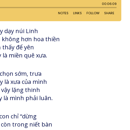
y dạy núi Linh
u không hơn hoa thiền
 thấy để yên
 là miền quê xưa.
chọn sớm, trưa
y là xưa của mình
vậy lặng thinh
 là mình phải luân.
con chỉ “dừng
 còn trong niết bàn