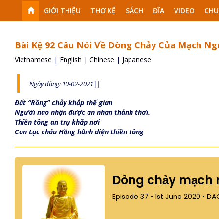
GIỚI THIỆU
THƠ KỆ
SÁCH
ĐĨA
VIDEO
CHU
Bài Kệ 92 Câu Nói Về Dòng Chảy Của Mạch Ng
Vietnamese
|
English
|
Chinese
|
Japanese
Ngày đăng: 10-02-2021||
Đất “Rồng” chảy khắp thế gian
Người nào nhận được an nhàn thảnh thơi.
Thiền tông an trụ khắp nơi
Con Lạc cháu Hồng hãnh diện thiền tông