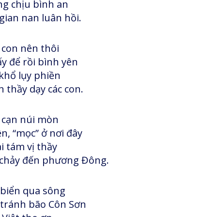
g chịu bình an
gian nan luân hồi.
 con nên thôi
y để rồi bình yên
khổ lụy phiền
 thầy dạy các con.
 cạn núi mòn
n, “mọc” ở nơi đây
i tám vị thầy
chảy đến phương Đông.
 biển qua sông
tránh bão Côn Sơn