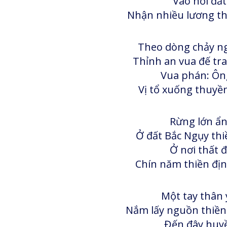
Vào nơi đất
Nhận nhiều lương thự
Theo dòng chảy n
Thỉnh an vua đế tr
Vua phán: Ông
Vị tổ xuống thuyền
Rừng lớn ẩn
Ở đất Bắc Ngụy th
Ở nơi thất đ
Chín năm thiền địn
Một tay thân
Nắm lấy nguồn thiền
Đến đây huyề