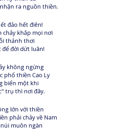
nhận ra nguồn thiền.
t đảo hết điên!
 chảy khắp mọi nơi
ỗi thảnh thơi
 để đời dứt luân!
hảy không ngừng
 phổ thiền Cao Ly
 biển một khi
" trụ thì nơi đây.
ng lớn với thiền
ền phải chảy về Nam
 núi muôn ngàn