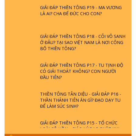
GIẢI ĐÁP THIỀN TÔNG P19 - MA VƯƠNG
LÀ AI? CHA ĐỂ ĐỨC CHO CON?
GIẢI ĐÁP THIỀN TÔNG P18 - CÕI VÔ SANH
Ở ĐÂU? TẠI SAO VIỆT NAM LÀ NƠI CÔNG
BỐ THIỀN TÔNG?
GIẢI ĐÁP THIỀN TÔNG P17 - TU TỊNH ĐỘ
CÓ GIẢI THOÁT KHÔNG? CON NGƯỜI
ĐẦU TIÊN?
THIỀN TÔNG TÂN DIỆU - GIẢI ĐÁP P16 -
THẦN THÁNH TIÊN ĂN GÌ? ĐẠO DẠY TU
ĐỂ LÀM SÚC SINH?
GIẢI ĐÁP THIỀN TÔNG P15 - TỔ CHỨC
LOÀI CÔ HỒN - GIÁO LÝ ĐẠO PHẬT KHI
NÀO XUẤT BẢN