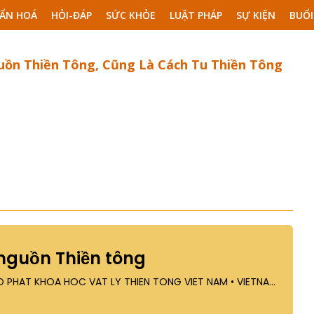
ẨN HOÁ
HỎI-ĐÁP
SỨC KHỎE
LUẬT PHÁP
SỰ KIỆN
BUỔI
uồn Thiền Tông, Cũng Là Cách Tu Thiền Tông