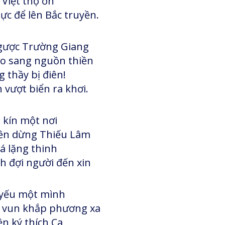
 Việt thọ ơn
c để lên Bắc truyền.
gược Trường Giang
ao sang nguồn thiền
 thầy bị điên!
 vượt biển ra khơi.
 kín một nơi
iền dừng Thiếu Lâm
á lặng thinh
h đợi người đến xin
 yếu một mình
 vun khắp phương xa
n ký thích Ca