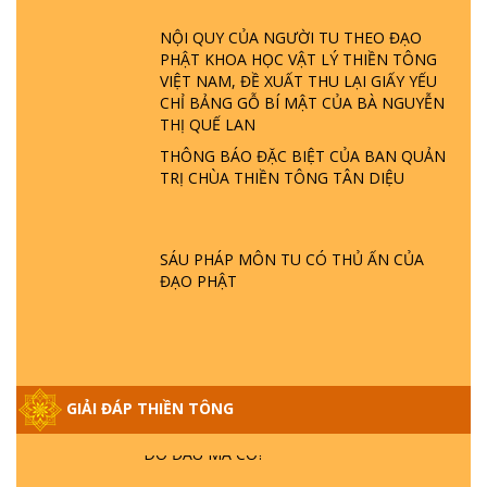
LÀ AI? QUỶ SA TĂNG? | TTTD
NỘI QUY CỦA NGƯỜI TU THEO ĐẠO
PHẬT KHOA HỌC VẬT LÝ THIỀN TÔNG
GIẢI ĐÁP THIỀN TÔNG ĐẶC BIỆT P22 - TẠI
VIỆT NAM, ĐỀ XUẤT THU LẠI GIẤY YẾU
SAO TRÁI ĐẤT NHIỀU THIÊN TAI - LŨ LỤT
CHỈ BẢNG GỖ BÍ MẬT CỦA BÀ NGUYỄN
- HỎA HOẠN | TTTD
THỊ QUẾ LAN
THÔNG BÁO ĐẶC BIỆT CỦA BAN QUẢN
TRỊ CHÙA THIỀN TÔNG TÂN DIỆU
GIẢI ĐÁP THIỀN TÔNG ĐẶC BIỆT P21 - TẠI
SAO ĐỨC PHẬT BƯỚC ĐI 7 BƯỚC TRÊN
HOA SEN ? | TTTD
SÁU PHÁP MÔN TU CÓ THỦ ẤN CỦA
ĐẠO PHẬT
GIẢI ĐÁP VỀ LỄ TIỄN THIỀN TÔNG SƯ
NGỌC LÂM VỀ PHẬT GIỚI
GIẢI ĐÁP THIỀN TÔNG ĐẶC BIỆT PHẦN 20
- BÁC NGUYỄN NHÂN LÀ AI? PHIỀN NÃO
GIẢI ĐÁP THIỀN TÔNG
DO ĐÂU MÀ CÓ?