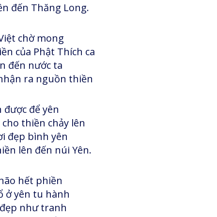
ền đến Thăng Long.
 Việt chờ mong
ền của Phật Thích ca
n đến nước ta
nhận ra nguồn thiền
n được để yên
 cho thiền chảy lên
i đẹp bình yên
ền lên đến núi Yên.
não hết phiền
ổ ở yên tu hành
 đẹp như tranh