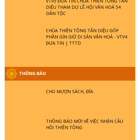
VTV5 ĐƯA TIN CHÙA THIỀN TÔNG TÂN
DIỆU THAM DỰ LỄ HỘI VĂN HOÁ 54
DÂN TỘC
CHÙA THIỀN TÔNG TÂN DIỆU GÓP
PHẦN GÌN GIỮ DI SẢN VĂN HOÁ - VTV4
ĐƯA TIN | TTTD
GIẢI ĐÁP ĐẶC BIỆT P25 - SUỐT 49 NĂM
THÔNG BÁO
PHẬT KHÔNG NÓI? HỘI LONG HOA LÀ
HỘI GÌ? TỬ VÌ ĐẠO
CHO MƯỢN SÁCH, ĐĨA
GIẢI ĐÁP ĐẶC BIỆT P24 - TÁNH PHẬT
ĐƯỢC HÌNH THÀNH NHƯ THẾ NÀO?
PHẬT GIỚI CÓ THỜI GIAN KHÔNG? |
THÔNG BÁO MỚI VỀ VIỆC NHẬN CÂU
TTTD
HỎI THIỀN TÔNG
GIẢI ĐÁP ĐẶC BIỆT P23 - THIÊN ĐÀNG Ở
ĐÂU? ĐỊA NGỤC Ở ĐÂU? ĐỨC CHÚA TRỜI