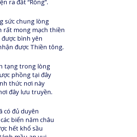
ện ra đất “Rồng”.
 sức chung lòng
n rất mong mạch thiền
 được bình yên
nhận được Thiền tông.
 tạng trong lòng
được phồng tại đây
nh thức nơi này
ơi đây lưu truyền.
ã có đủ duyên
 các biển năm châu
ợc hết khổ sầu
 tánh mầu an vui.