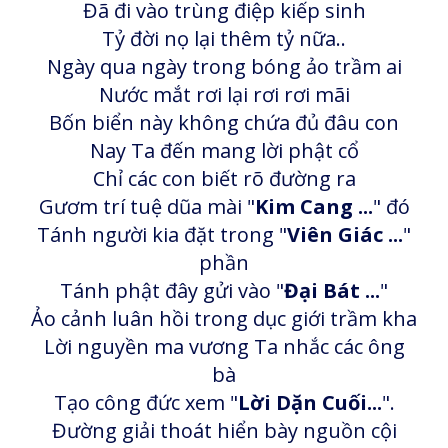
Đã đi vào trùng điệp kiếp sinh
Tỷ đời nọ lại thêm tỷ nữa..
Ngày qua ngày trong bóng ảo trầm ai
Nước mắt rơi lại rơi rơi mãi
Bốn biển này không chứa đủ đâu con
Nay Ta đến mang lời phật cổ
Chỉ các con biết rõ đường ra
Gươm trí tuệ dũa mài "
Kim Cang ...
" đó
Tánh người kia đặt trong "
Viên Giác ...
"
phần
Tánh phật đây gửi vào "
Đại Bát ...
"
Ảo cảnh luân hồi trong dục giới trầm kha
Lời nguyền ma vương Ta nhắc các ông
bà
Tạo công đức xem "
Lời Dặn Cuối...
".
Đường giải thoát hiển bày nguồn cội