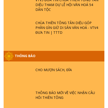
DIỆU THAM DỰ LỄ HỘI VĂN HOÁ 54
DÂN TỘC
CHÙA THIỀN TÔNG TÂN DIỆU GÓP
PHẦN GÌN GIỮ DI SẢN VĂN HOÁ - VTV4
ĐƯA TIN | TTTD
GIẢI ĐÁP ĐẶC BIỆT P25 - SUỐT 49 NĂM
THÔNG BÁO
PHẬT KHÔNG NÓI? HỘI LONG HOA LÀ
HỘI GÌ? TỬ VÌ ĐẠO
CHO MƯỢN SÁCH, ĐĨA
GIẢI ĐÁP ĐẶC BIỆT P24 - TÁNH PHẬT
ĐƯỢC HÌNH THÀNH NHƯ THẾ NÀO?
PHẬT GIỚI CÓ THỜI GIAN KHÔNG? |
TTTD
THÔNG BÁO MỚI VỀ VIỆC NHẬN CÂU
HỎI THIỀN TÔNG
GIẢI ĐÁP ĐẶC BIỆT P23 - THIÊN ĐÀNG Ở
ĐÂU? ĐỊA NGỤC Ở ĐÂU? ĐỨC CHÚA TRỜI
LÀ AI? QUỶ SA TĂNG? | TTTD