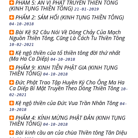
PHẨM 5: AN VỊ PHẬT TRUYỀN THIỀN TÔNG
(KINH TỤNG THIỀN TÔNG)
21-01-2019
PHẨM 2: SÁM HỐI (KINH TỤNG THIỀN TÔNG)
04-10-2018
Bài Kệ 92 Câu Nói Về Dòng Chảy Của Mạch
Nguồn Thiền Tông, Cũng Là Cách Tu Thiền Tông
10-02-2021
Kệ ngộ thiền của tổ thiền tông đời thứ nhất
(Ma Ha Ca Diếp)
04-10-2018
PHẨM 9: KINH TIỄN PHẬT GIA (KINH TỤNG
THIỀN TÔNG)
04-10-2018
Đức Phật Trao Tập Huyền Ký Cho Ông Ma Ha
Ca Diếp Bí Mật Truyền Theo Dòng Thiền Tông
10-
02-2021
Kệ ngộ thiền của Đức Vua Trần Nhân Tông
04-
10-2018
PHẨM 4: KÍNH MỪNG PHẬT ĐẢN (KINH TỤNG
THIỀN TÔNG)
04-10-2018
Bài kinh cầu an của chùa Thiền tông Tân Diệu