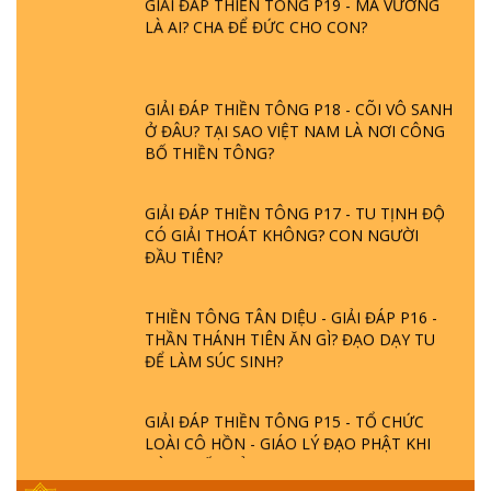
LÀ AI? CHA ĐỂ ĐỨC CHO CON?
GIẢI ĐÁP THIỀN TÔNG P18 - CÕI VÔ SANH
Ở ĐÂU? TẠI SAO VIỆT NAM LÀ NƠI CÔNG
BỐ THIỀN TÔNG?
GIẢI ĐÁP THIỀN TÔNG P17 - TU TỊNH ĐỘ
CÓ GIẢI THOÁT KHÔNG? CON NGƯỜI
ĐẦU TIÊN?
THIỀN TÔNG TÂN DIỆU - GIẢI ĐÁP P16 -
THẦN THÁNH TIÊN ĂN GÌ? ĐẠO DẠY TU
ĐỂ LÀM SÚC SINH?
GIẢI ĐÁP THIỀN TÔNG P15 - TỔ CHỨC
LOÀI CÔ HỒN - GIÁO LÝ ĐẠO PHẬT KHI
NÀO XUẤT BẢN