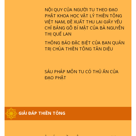
NỘI QUY CỦA NGƯỜI TU THEO ĐẠO
PHẬT KHOA HỌC VẬT LÝ THIỀN TÔNG
GIẢI ĐÁP THIỀN TÔNG ĐẶC BIỆT P22 - TẠI
VIỆT NAM, ĐỀ XUẤT THU LẠI GIẤY YẾU
SAO TRÁI ĐẤT NHIỀU THIÊN TAI - LŨ LỤT
CHỈ BẢNG GỖ BÍ MẬT CỦA BÀ NGUYỄN
- HỎA HOẠN | TTTD
THỊ QUẾ LAN
THÔNG BÁO ĐẶC BIỆT CỦA BAN QUẢN
GIẢI ĐÁP THIỀN TÔNG ĐẶC BIỆT P21 - TẠI
TRỊ CHÙA THIỀN TÔNG TÂN DIỆU
SAO ĐỨC PHẬT BƯỚC ĐI 7 BƯỚC TRÊN
HOA SEN ? | TTTD
SÁU PHÁP MÔN TU CÓ THỦ ẤN CỦA
GIẢI ĐÁP VỀ LỄ TIỄN THIỀN TÔNG SƯ
ĐẠO PHẬT
NGỌC LÂM VỀ PHẬT GIỚI
GIẢI ĐÁP THIỀN TÔNG ĐẶC BIỆT PHẦN 20
- BÁC NGUYỄN NHÂN LÀ AI? PHIỀN NÃO
GIẢI ĐÁP THIỀN TÔNG
DO ĐÂU MÀ CÓ?
GIẢI ĐÁP THIỀN TÔNG P19 - MA VƯƠNG