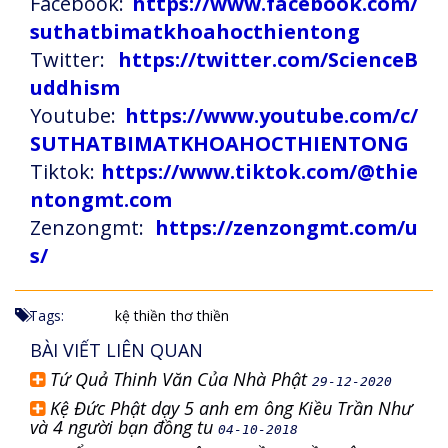
Facebook:
https://www.facebook.com/
suthatbimatkhoahocthientong
Twitter:
https://twitter.com/ScienceB
uddhism
Youtube:
https://www.youtube.com/c/
SUTHATBIMATKHOAHOCTHIENTONG
Tiktok:
https://www.tiktok.com/@thie
ntongmt.com
Zenzongmt:
https://zenzongmt.com/u
s/
Tags:
kệ thiền
thơ thiền
BÀI VIẾT LIÊN QUAN
Tứ Quả Thinh Văn Của Nhà Phật
29-12-2020
Kệ Đức Phật dạy 5 anh em ông Kiều Trần Như
và 4 người bạn đồng tu
04-10-2018