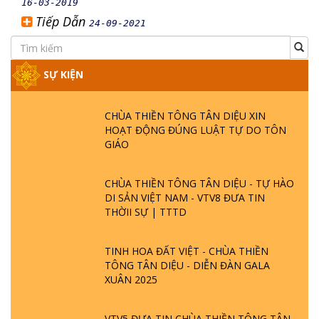
16-03-2019
Tiếp Dẫn
24-09-2021
SỰ KIỆN
CHÙA THIỀN TÔNG TÂN DIỆU XIN
HOẠT ĐỘNG ĐÚNG LUẬT TỰ DO TÔN
GIÁO
CHÙA THIỀN TÔNG TÂN DIỆU - TỰ HÀO
DI SẢN VIỆT NAM - VTV8 ĐƯA TIN
THỜII SỰ | TTTD
TINH HOA ĐẤT VIỆT - CHÙA THIỀN
TÔNG TÂN DIỆU - DIỄN ĐÀN GALA
XUÂN 2025
VTV5 ĐƯA TIN CHÙA THIỀN TÔNG TÂN