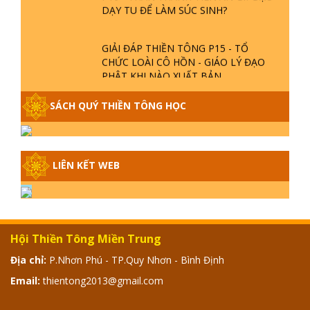
DẠY TU ĐỂ LÀM SÚC SINH?
GIẢI ĐÁP THIỀN TÔNG P15 - TỔ
CHỨC LOÀI CÔ HỒN - GIÁO LÝ ĐẠO
PHẬT KHI NÀO XUẤT BẢN
SÁCH QUÝ THIỀN TÔNG HỌC
GIẢI ĐÁP THIỀN TÔNG ĐẶC BIỆT -
P14 - NGUỒN GỐC ÂM LỊCH DƯƠNG
LỊCH - TẦNG BÌNH LƯU LỚN ĐẾN
ĐÂU
LIÊN KẾT WEB
GIẢI ĐÁP THIỀN TÔNG ĐẶC BIỆT -
P13 - CON NGƯỜI TU THÀNH PHẬT
ĐƯỢC KHÔNG? XÁ LỢI PHẬT THẬT -
GIẢ | TTTD
Hội Thiền Tông Miền Trung
GIẢI ĐÁP THIỀN TÔNG ĐẶC BIỆT -
P12 - SỰ THẬT VỀ ĐẠI HỒNG THỦY?
Địa chỉ:
P.Nhơn Phú - TP.Quy Nhơn - Bình Định
TRỜI ĐÁNH THÁNH ĐÂM THẦN VẶN
Email:
thientong2013@gmail.com
HỌNG?
GIẢI ĐÁP ĐẶC BIỆT 2024 - P11