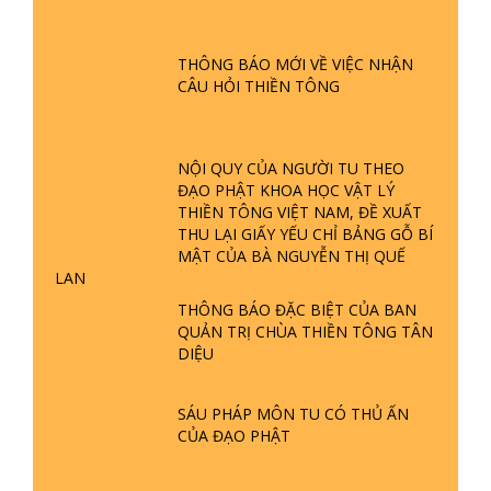
GIẢI ĐÁP ĐẶC BIỆT P24 - TÁNH PHẬT
ĐƯỢC HÌNH THÀNH NHƯ THẾ NÀO?
PHẬT GIỚI CÓ THỜI GIAN KHÔNG? |
THÔNG BÁO MỚI VỀ VIỆC NHẬN
TTTD
CÂU HỎI THIỀN TÔNG
GIẢI ĐÁP ĐẶC BIỆT P23 - THIÊN
ĐÀNG Ở ĐÂU? ĐỊA NGỤC Ở ĐÂU?
ĐỨC CHÚA TRỜI LÀ AI? QUỶ SA
NỘI QUY CỦA NGƯỜI TU THEO
TĂNG? | TTTD
ĐẠO PHẬT KHOA HỌC VẬT LÝ
THIỀN TÔNG VIỆT NAM, ĐỀ XUẤT
GIẢI ĐÁP THIỀN TÔNG ĐẶC BIỆT P22
THU LẠI GIẤY YẾU CHỈ BẢNG GỖ BÍ
- TẠI SAO TRÁI ĐẤT NHIỀU THIÊN TAI
MẬT CỦA BÀ NGUYỄN THỊ QUẾ
- LŨ LỤT - HỎA HOẠN | TTTD
LAN
THÔNG BÁO ĐẶC BIỆT CỦA BAN
GIẢI ĐÁP THIỀN TÔNG ĐẶC BIỆT P21
QUẢN TRỊ CHÙA THIỀN TÔNG TÂN
- TẠI SAO ĐỨC PHẬT BƯỚC ĐI 7
DIỆU
BƯỚC TRÊN HOA SEN ? | TTTD
SÁU PHÁP MÔN TU CÓ THỦ ẤN
GIẢI ĐÁP VỀ LỄ TIỄN THIỀN TÔNG SƯ
CỦA ĐẠO PHẬT
NGỌC LÂM VỀ PHẬT GIỚI