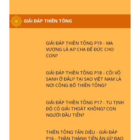
GIẢI ĐÁP THIỀN TÔNG ĐẶC BIỆT
PHẦN 20 - BÁC NGUYỄN NHÂN LÀ AI?
GIẢI ĐÁP THIỀN TÔNG
PHIỀN NÃO DO ĐÂU MÀ CÓ?
GIẢI ĐÁP THIỀN TÔNG P19 - MA
VƯƠNG LÀ AI? CHA ĐỂ ĐỨC CHO
CON?
GIẢI ĐÁP THIỀN TÔNG P18 - CÕI VÔ
SANH Ở ĐÂU? TẠI SAO VIỆT NAM LÀ
NƠI CÔNG BỐ THIỀN TÔNG?
GIẢI ĐÁP THIỀN TÔNG P17 - TU TỊNH
ĐỘ CÓ GIẢI THOÁT KHÔNG? CON
NGƯỜI ĐẦU TIÊN?
THIỀN TÔNG TÂN DIỆU - GIẢI ĐÁP
P16 - THẦN THÁNH TIÊN ĂN GÌ? ĐẠO