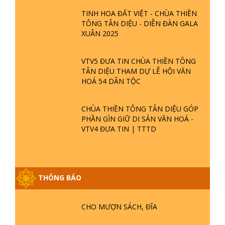
TINH HOA ĐẤT VIỆT - CHÙA THIỀN
TÔNG TÂN DIỆU - DIỄN ĐÀN GALA
XUÂN 2025
VTV5 ĐƯA TIN CHÙA THIỀN TÔNG
TÂN DIỆU THAM DỰ LỄ HỘI VĂN
HOÁ 54 DÂN TỘC
CHÙA THIỀN TÔNG TÂN DIỆU GÓP
PHẦN GÌN GIỮ DI SẢN VĂN HOÁ -
VTV4 ĐƯA TIN | TTTD
THÔNG BÁO
GIẢI ĐÁP ĐẶC BIỆT P25 - SUỐT 49
NĂM PHẬT KHÔNG NÓI? HỘI LONG
HOA LÀ HỘI GÌ? TỬ VÌ ĐẠO
CHO MƯỢN SÁCH, ĐĨA