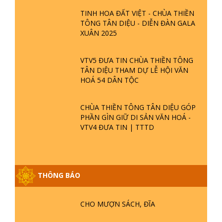
TINH HOA ĐẤT VIỆT - CHÙA THIỀN
TÔNG TÂN DIỆU - DIỄN ĐÀN GALA
XUÂN 2025
VTV5 ĐƯA TIN CHÙA THIỀN TÔNG
TÂN DIỆU THAM DỰ LỄ HỘI VĂN
HOÁ 54 DÂN TỘC
CHÙA THIỀN TÔNG TÂN DIỆU GÓP
PHẦN GÌN GIỮ DI SẢN VĂN HOÁ -
VTV4 ĐƯA TIN | TTTD
GIẢI ĐÁP ĐẶC BIỆT P25 - SUỐT 49
THÔNG BÁO
NĂM PHẬT KHÔNG NÓI? HỘI LONG
HOA LÀ HỘI GÌ? TỬ VÌ ĐẠO
CHO MƯỢN SÁCH, ĐĨA
GIẢI ĐÁP ĐẶC BIỆT P24 - TÁNH PHẬT