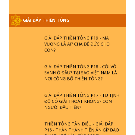
GIẢI ĐÁP THIỀN TÔNG ĐẶC BIỆT
PHẦN 20 - BÁC NGUYỄN NHÂN LÀ AI?
PHIỀN NÃO DO ĐÂU MÀ CÓ?
GIẢI ĐÁP THIỀN TÔNG
GIẢI ĐÁP THIỀN TÔNG P19 - MA
VƯƠNG LÀ AI? CHA ĐỂ ĐỨC CHO
CON?
GIẢI ĐÁP THIỀN TÔNG P18 - CÕI VÔ
SANH Ở ĐÂU? TẠI SAO VIỆT NAM LÀ
NƠI CÔNG BỐ THIỀN TÔNG?
GIẢI ĐÁP THIỀN TÔNG P17 - TU TỊNH
ĐỘ CÓ GIẢI THOÁT KHÔNG? CON
NGƯỜI ĐẦU TIÊN?
THIỀN TÔNG TÂN DIỆU - GIẢI ĐÁP
P16 - THẦN THÁNH TIÊN ĂN GÌ? ĐẠO
DẠY TU ĐỂ LÀM SÚC SINH?