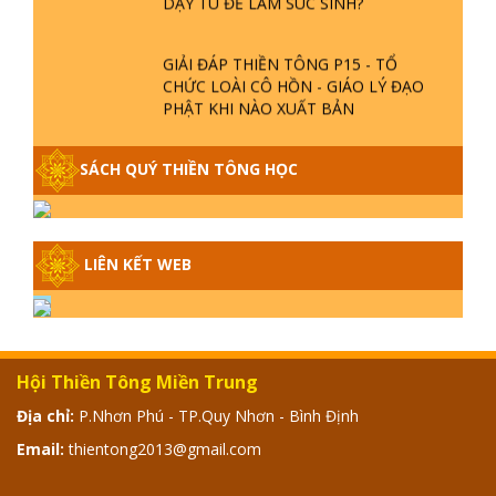
GIẢI ĐÁP THIỀN TÔNG P15 - TỔ
CHỨC LOÀI CÔ HỒN - GIÁO LÝ ĐẠO
PHẬT KHI NÀO XUẤT BẢN
GIẢI ĐÁP THIỀN TÔNG ĐẶC BIỆT -
SÁCH QUÝ THIỀN TÔNG HỌC
P14 - NGUỒN GỐC ÂM LỊCH DƯƠNG
LỊCH - TẦNG BÌNH LƯU LỚN ĐẾN
ĐÂU
LIÊN KẾT WEB
GIẢI ĐÁP THIỀN TÔNG ĐẶC BIỆT -
P13 - CON NGƯỜI TU THÀNH PHẬT
ĐƯỢC KHÔNG? XÁ LỢI PHẬT THẬT -
GIẢ | TTTD
GIẢI ĐÁP THIỀN TÔNG ĐẶC BIỆT -
Hội Thiền Tông Miền Trung
P12 - SỰ THẬT VỀ ĐẠI HỒNG THỦY?
TRỜI ĐÁNH THÁNH ĐÂM THẦN VẶN
Địa chỉ:
P.Nhơn Phú - TP.Quy Nhơn - Bình Định
HỌNG?
Email:
thientong2013@gmail.com
GIẢI ĐÁP ĐẶC BIỆT 2024 - P11