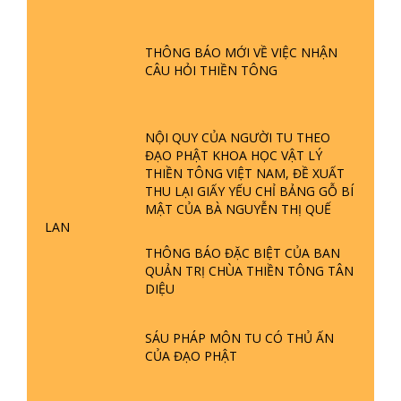
ĐƯỢC HÌNH THÀNH NHƯ THẾ NÀO?
PHẬT GIỚI CÓ THỜI GIAN KHÔNG? |
TTTD
THÔNG BÁO MỚI VỀ VIỆC NHẬN
CÂU HỎI THIỀN TÔNG
GIẢI ĐÁP ĐẶC BIỆT P23 - THIÊN
ĐÀNG Ở ĐÂU? ĐỊA NGỤC Ở ĐÂU?
ĐỨC CHÚA TRỜI LÀ AI? QUỶ SA
TĂNG? | TTTD
NỘI QUY CỦA NGƯỜI TU THEO
ĐẠO PHẬT KHOA HỌC VẬT LÝ
GIẢI ĐÁP THIỀN TÔNG ĐẶC BIỆT P22
THIỀN TÔNG VIỆT NAM, ĐỀ XUẤT
- TẠI SAO TRÁI ĐẤT NHIỀU THIÊN TAI
THU LẠI GIẤY YẾU CHỈ BẢNG GỖ BÍ
- LŨ LỤT - HỎA HOẠN | TTTD
MẬT CỦA BÀ NGUYỄN THỊ QUẾ
LAN
GIẢI ĐÁP THIỀN TÔNG ĐẶC BIỆT P21
THÔNG BÁO ĐẶC BIỆT CỦA BAN
- TẠI SAO ĐỨC PHẬT BƯỚC ĐI 7
QUẢN TRỊ CHÙA THIỀN TÔNG TÂN
BƯỚC TRÊN HOA SEN ? | TTTD
DIỆU
GIẢI ĐÁP VỀ LỄ TIỄN THIỀN TÔNG SƯ
SÁU PHÁP MÔN TU CÓ THỦ ẤN
NGỌC LÂM VỀ PHẬT GIỚI
CỦA ĐẠO PHẬT