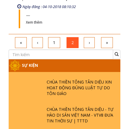
Ngày đăng : 04-10-2018 08:10:32
Xem thêm
«
‹
1
2
›
»
SỰ KIỆN
CHÙA THIỀN TÔNG TÂN DIỆU XIN
HOẠT ĐỘNG ĐÚNG LUẬT TỰ DO
TÔN GIÁO
CHÙA THIỀN TÔNG TÂN DIỆU - TỰ
HÀO DI SẢN VIỆT NAM - VTV8 ĐƯA
TIN THỜII SỰ | TTTD