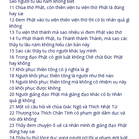
sao người tu lâu năm không biết
11 Chùa thờ Phật, còn thiền viện tu viện thờ Phật là đúng
hay sai
12 Đem Phật vào tu viện thiền viện thờ thì có bị nhân quả gì
không
13 Tu viện thờ thánh mà sao nhiều vị đem Phật vào thờ
14 Tu Phật thành Phật, tu Thánh thành Thánh, mà sao các
thầy tu lâu năm không hiểu căn bản này
15 Sao các thầy tu cho người khác lạy mình
16 Trong đạo Phật có giới luật không Chê chửi Đức Phật
hay không
17 Khôi phục thiền tông có ý nghĩa là gì
18 Người khôi phục thiền tông là người như thế nào
19 Người khôi phục thiền tông mà không có nhiệm vụ này
có khôi phục được không
20 Người giảng đạo Phật mà giảng đạo khác có bị nhân
quả gì không
21 Một số câu hỏi về chùa Giác Ngộ và Thích Nhật Từ
22 Thượng toạ Thích Chân Tính có phạm giới dâm dục và
nói dối không
23 Thầy đem chuyện ô uế cá nhân mình đi giảng đạo Phật
đúng hay sai
24 Thầy tu thử lòng dục vọng người nữ thì vi phạm giới luật