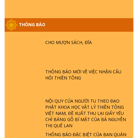
GIẢI ĐÁP ĐẶC BIỆT P25 - SUỐT 49 NĂM
THÔNG BÁO
PHẬT KHÔNG NÓI? HỘI LONG HOA LÀ
HỘI GÌ? TỬ VÌ ĐẠO
CHO MƯỢN SÁCH, ĐĨA
GIẢI ĐÁP ĐẶC BIỆT P24 - TÁNH PHẬT
ĐƯỢC HÌNH THÀNH NHƯ THẾ NÀO?
PHẬT GIỚI CÓ THỜI GIAN KHÔNG? |
TTTD
THÔNG BÁO MỚI VỀ VIỆC NHẬN CÂU
HỎI THIỀN TÔNG
GIẢI ĐÁP ĐẶC BIỆT P23 - THIÊN ĐÀNG Ở
ĐÂU? ĐỊA NGỤC Ở ĐÂU? ĐỨC CHÚA TRỜI
LÀ AI? QUỶ SA TĂNG? | TTTD
NỘI QUY CỦA NGƯỜI TU THEO ĐẠO
PHẬT KHOA HỌC VẬT LÝ THIỀN TÔNG
GIẢI ĐÁP THIỀN TÔNG ĐẶC BIỆT P22 - TẠI
VIỆT NAM, ĐỀ XUẤT THU LẠI GIẤY YẾU
SAO TRÁI ĐẤT NHIỀU THIÊN TAI - LŨ LỤT
CHỈ BẢNG GỖ BÍ MẬT CỦA BÀ NGUYỄN
- HỎA HOẠN | TTTD
THỊ QUẾ LAN
THÔNG BÁO ĐẶC BIỆT CỦA BAN QUẢN