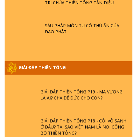
GIẢI ĐÁP THIỀN TÔNG ĐẶC BIỆT P21 - TẠI
TRỊ CHÙA THIỀN TÔNG TÂN DIỆU
SAO ĐỨC PHẬT BƯỚC ĐI 7 BƯỚC TRÊN
HOA SEN ? | TTTD
SÁU PHÁP MÔN TU CÓ THỦ ẤN CỦA
GIẢI ĐÁP VỀ LỄ TIỄN THIỀN TÔNG SƯ
ĐẠO PHẬT
NGỌC LÂM VỀ PHẬT GIỚI
GIẢI ĐÁP THIỀN TÔNG ĐẶC BIỆT PHẦN 20
- BÁC NGUYỄN NHÂN LÀ AI? PHIỀN NÃO
GIẢI ĐÁP THIỀN TÔNG
DO ĐÂU MÀ CÓ?
GIẢI ĐÁP THIỀN TÔNG P19 - MA VƯƠNG
LÀ AI? CHA ĐỂ ĐỨC CHO CON?
GIẢI ĐÁP THIỀN TÔNG P18 - CÕI VÔ SANH
Ở ĐÂU? TẠI SAO VIỆT NAM LÀ NƠI CÔNG
BỐ THIỀN TÔNG?