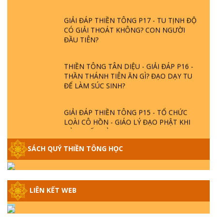
GIẢI ĐÁP THIỀN TÔNG P17 - TU TỊNH ĐỘ
CÓ GIẢI THOÁT KHÔNG? CON NGƯỜI
ĐẦU TIÊN?
THIỀN TÔNG TÂN DIỆU - GIẢI ĐÁP P16 -
THẦN THÁNH TIÊN ĂN GÌ? ĐẠO DẠY TU
ĐỂ LÀM SÚC SINH?
GIẢI ĐÁP THIỀN TÔNG P15 - TỔ CHỨC
LOÀI CÔ HỒN - GIÁO LÝ ĐẠO PHẬT KHI
NÀO XUẤT BẢN
SÁCH QUÝ THIỀN TÔNG HỌC
GIẢI ĐÁP THIỀN TÔNG ĐẶC BIỆT - P14 -
NGUỒN GỐC ÂM LỊCH DƯƠNG LỊCH -
TẦNG BÌNH LƯU LỚN ĐẾN ĐÂU
LIÊN KẾT WEB
GIẢI ĐÁP THIỀN TÔNG ĐẶC BIỆT - P13 -
CON NGƯỜI TU THÀNH PHẬT ĐƯỢC