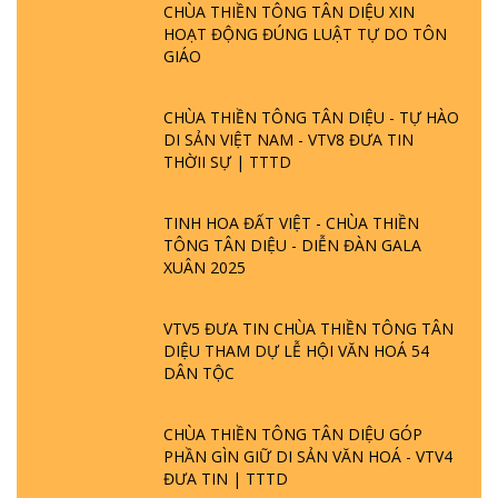
CHÙA THIỀN TÔNG TÂN DIỆU XIN
HOẠT ĐỘNG ĐÚNG LUẬT TỰ DO TÔN
GIÁO
CHÙA THIỀN TÔNG TÂN DIỆU - TỰ HÀO
DI SẢN VIỆT NAM - VTV8 ĐƯA TIN
THỜII SỰ | TTTD
TINH HOA ĐẤT VIỆT - CHÙA THIỀN
TÔNG TÂN DIỆU - DIỄN ĐÀN GALA
XUÂN 2025
VTV5 ĐƯA TIN CHÙA THIỀN TÔNG TÂN
DIỆU THAM DỰ LỄ HỘI VĂN HOÁ 54
DÂN TỘC
CHÙA THIỀN TÔNG TÂN DIỆU GÓP
PHẦN GÌN GIỮ DI SẢN VĂN HOÁ - VTV4
ĐƯA TIN | TTTD