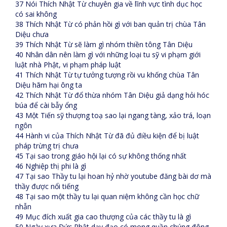
37 Nói Thích Nhật Từ chuyên gia về lĩnh vực tình dục học
có sai không
38 Thích Nhật Từ có phản hồi gì với ban quản trị chùa Tân
Diệu chưa
39 Thích Nhật Từ sẽ làm gì nhóm thiền tông Tân Diệu
40 Nhân dân nên làm gì với những loại tu sỹ vi phạm giới
luật nhà Phật, vi phạm pháp luật
41 Thích Nhật Từ tự tưởng tượng rồi vu khống chùa Tân
Diệu hãm hại ông ta
42 Thích Nhật Từ đổ thừa nhóm Tân Diệu giả dạng hỏi hóc
búa để cài bẫy ổng
43 Một Tiến sỹ thượng toạ sao lại ngang tàng, xảo trá, loạn
ngôn
44 Hành vi của Thích Nhật Từ đã đủ điều kiện để bị luật
pháp trừng trị chưa
45 Tại sao trong giáo hội lại có sự không thống nhất
46 Nghiệp thị phi là gì
47 Tại sao Thầy tu lại hoan hỷ nhờ youtube đăng bài dơ mà
thầy được nổi tiếng
48 Tại sao một thầy tu lại quan niệm không cần học chữ
nhẫn
49 Mục đích xuất gia cao thượng của các thầy tu là gì
50 Ngày xưa Đức Phật dạy đạo có mong quần chúng đông