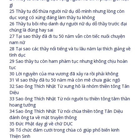
gì
25 Thầy tu đổ thừa người nữ dụ dỗ mình nhưng lòng còn
dục vọng có xứng đáng làm thầy tu không
26 Thầy tu bôi nhọ danh dự người nữ dụ dỗ thầy trước đại
chúng là đúng hay sai
27 Tại sao thầy đã đi tu 50 năm vẫn còn tiếc nuối chuyện
nam nữ
28 Tại sao các thầy nổi tiếng và tu lâu năm lại thích giảng về
tình dục
29 Sao thầy tu còn ham phàm tục nhưng không chịu hoàn
tục
30 Lời nguyền của ma vương đã xảy ra rồi phải không
31 Vì sao thầy đã tu 50 năm mà còn mê chưa giác ngộ
32 Sao ông Thích Nhật Từ xưng hô là nhóm thiền tông Tân
Diệu
33 Sao ông Thích Nhật Từ nói người tu thiền tông tâm thần
hoang tưởng
34 Sao ông Thích Nhật Từ nói chùa thiền tông Tân Diệu
đánh ông ta về mặt truyền thông
35 Đức Phật dạy gì về chữ DỤC
36 Tổ chức đám cưới trong chùa có giúp phổ biến kinh
Thiện Sinh