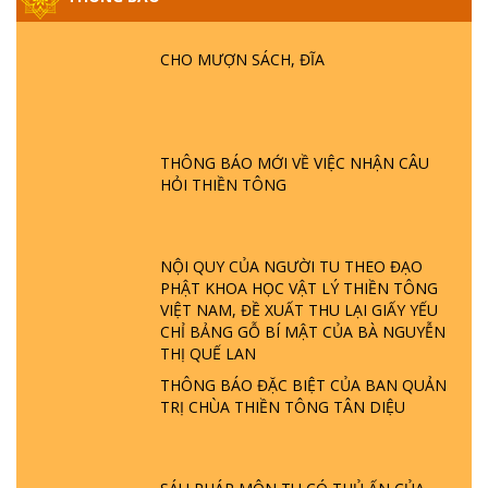
PHẬT KHÔNG NÓI? HỘI LONG HOA LÀ
HỘI GÌ? TỬ VÌ ĐẠO
CHO MƯỢN SÁCH, ĐĨA
GIẢI ĐÁP ĐẶC BIỆT P24 - TÁNH PHẬT
ĐƯỢC HÌNH THÀNH NHƯ THẾ NÀO?
PHẬT GIỚI CÓ THỜI GIAN KHÔNG? |
THÔNG BÁO MỚI VỀ VIỆC NHẬN CÂU
TTTD
HỎI THIỀN TÔNG
GIẢI ĐÁP ĐẶC BIỆT P23 - THIÊN ĐÀNG Ở
ĐÂU? ĐỊA NGỤC Ở ĐÂU? ĐỨC CHÚA TRỜI
LÀ AI? QUỶ SA TĂNG? | TTTD
NỘI QUY CỦA NGƯỜI TU THEO ĐẠO
PHẬT KHOA HỌC VẬT LÝ THIỀN TÔNG
VIỆT NAM, ĐỀ XUẤT THU LẠI GIẤY YẾU
GIẢI ĐÁP THIỀN TÔNG ĐẶC BIỆT P22 - TẠI
CHỈ BẢNG GỖ BÍ MẬT CỦA BÀ NGUYỄN
SAO TRÁI ĐẤT NHIỀU THIÊN TAI - LŨ LỤT
THỊ QUẾ LAN
- HỎA HOẠN | TTTD
THÔNG BÁO ĐẶC BIỆT CỦA BAN QUẢN
TRỊ CHÙA THIỀN TÔNG TÂN DIỆU
GIẢI ĐÁP THIỀN TÔNG ĐẶC BIỆT P21 - TẠI
SAO ĐỨC PHẬT BƯỚC ĐI 7 BƯỚC TRÊN
HOA SEN ? | TTTD