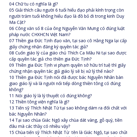
04 Chữ tu có nghĩa là gì?
05 Giải thích câu người 6 tuổi hiểu đạo phải kính trọng còn
người trăm tuổi không hiểu đạo là đồ bỏ đi trong kinh Duy
Ma Cật?
06 Công văn số 8 của ông Nguyễn Văn Mưng có đúng luật
pháp nước CHXHCN Việt Nam?
07 Thiền gia Đức Tịnh đạo văn, tại sao cô Hằng Nga lại cấp
giấy chứng nhận đăng ký quyền tác giả?
08 Cuốn giáo lý của giáo chủ Thích Ca Mâu Ni tại sao được
cấp quyền tác giả cho thiền gia Đức Tịnh?
09 Thiền gia Đức Tịnh vi phạm quyền sở hữu trí tuệ thì giấy
chứng nhận quyền tác giả giáo lý sẽ bị xử lý thế nào?
10 Thiền gia Đức Tịnh nói đã được bác Nguyễn Nhân bàn
giao giáo lý và là người nối tiếp dòng thiền tông có đúng
không?
11 Nói giáo lý là lý thuyết có đúng không?
12 Thiền tông viện nghĩa là gì?
13 Tiến sỹ Thích Nhật Từ tại sao không dám ra đối chất với
bác Nguyễn Nhân?
14 Tại sao chùa Giác Ngộ xây chùa dát vàng, gỗ quý, tiền
đâu mà các thầy có nhiều vậy?
15 Chùa tiến sỹ Thích Nhật Từ tên là Giác Ngộ, tại sao chửi