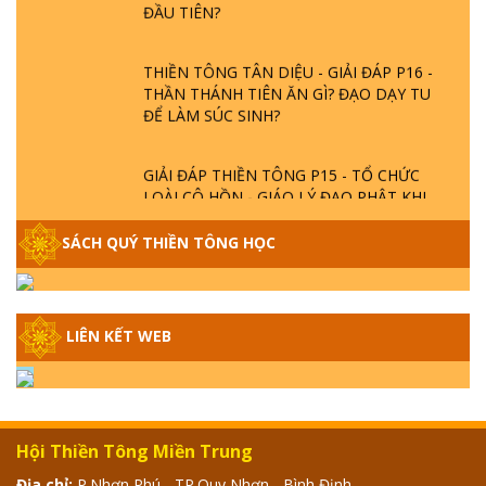
THIỀN TÔNG TÂN DIỆU - GIẢI ĐÁP P16 -
THẦN THÁNH TIÊN ĂN GÌ? ĐẠO DẠY TU
ĐỂ LÀM SÚC SINH?
GIẢI ĐÁP THIỀN TÔNG P15 - TỔ CHỨC
LOÀI CÔ HỒN - GIÁO LÝ ĐẠO PHẬT KHI
NÀO XUẤT BẢN
SÁCH QUÝ THIỀN TÔNG HỌC
GIẢI ĐÁP THIỀN TÔNG ĐẶC BIỆT - P14 -
NGUỒN GỐC ÂM LỊCH DƯƠNG LỊCH -
TẦNG BÌNH LƯU LỚN ĐẾN ĐÂU
LIÊN KẾT WEB
GIẢI ĐÁP THIỀN TÔNG ĐẶC BIỆT - P13 -
CON NGƯỜI TU THÀNH PHẬT ĐƯỢC
KHÔNG? XÁ LỢI PHẬT THẬT - GIẢ | TTTD
Hội Thiền Tông Miền Trung
GIẢI ĐÁP THIỀN TÔNG ĐẶC BIỆT - P12 -
Địa chỉ:
P.Nhơn Phú - TP.Quy Nhơn - Bình Định