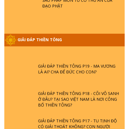
SÁU PHÁP MÔN TU CÓ THỦ ẤN CỦA
ĐẠO PHẬT
GIẢI ĐÁP VỀ LỄ TIỄN THIỀN TÔNG SƯ
NGỌC LÂM VỀ PHẬT GIỚI
GIẢI ĐÁP THIỀN TÔNG ĐẶC BIỆT PHẦN 20
GIẢI ĐÁP THIỀN TÔNG
- BÁC NGUYỄN NHÂN LÀ AI? PHIỀN NÃO
DO ĐÂU MÀ CÓ?
GIẢI ĐÁP THIỀN TÔNG P19 - MA VƯƠNG
LÀ AI? CHA ĐỂ ĐỨC CHO CON?
GIẢI ĐÁP THIỀN TÔNG P18 - CÕI VÔ SANH
Ở ĐÂU? TẠI SAO VIỆT NAM LÀ NƠI CÔNG
BỐ THIỀN TÔNG?
GIẢI ĐÁP THIỀN TÔNG P17 - TU TỊNH ĐỘ
CÓ GIẢI THOÁT KHÔNG? CON NGƯỜI
ĐẦU TIÊN?