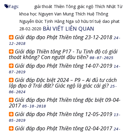
Tags:
giải thoát
Thiền Tông
giác ngộ
Thích Nhật Từ
khoa học
Nguyen Van Mung
Thích Huệ Thông
Nguyễn Đức Tịnh
Hằng Nga
sở hữu trí tuệ
dao phat
BÀI VIẾT LIÊN QUAN
28-02-2020
Giải đáp đạo Phật Thiền tông 23-12-2018
24-
12-2018
Giải đáp Thiền tông P17 - Tu Tịnh độ có giải
thoát không? Con người đầu tiên?
08-07-2025
Giải đáp đạo Phật Thiền tông 14-07-2019
14-
07-2019
Giải đáp Đặc biệt 2024 – P9 – Ai đủ tư cách
lập đạo ở Trái đất? Giác ngộ là giác cái gì?
25-
06-2024
Giải đáp đạo Phật Thiền tông đặc biệt 09-04-
2017
05-10-2018
Giải đáp đạo Phật Thiền tông 12-05-2019
13-
05-2019
Giải đáp đạo Phật Thiền tông 02-04-2017
24-