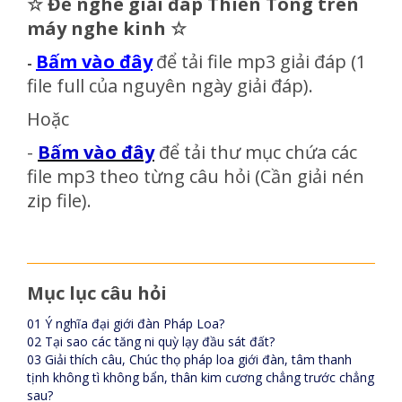
☆
Để nghe giải đáp Thiền Tông trên
máy nghe kinh
☆
Bấm vào đây
để tải file mp3 giải đáp
(1
-
file full của nguyên ngày giải đáp)
.
Hoặc
-
Bấm vào đây
để tải thư mục chứa các
file mp3 theo từng câu hỏi (Cần giải nén
zip file).
Mục lục câu hỏi
01 Ý nghĩa đại giới đàn Pháp Loa?
02 Tại sao các tăng ni quỳ lạy đầu sát đất?
03 Giải thích câu, Chúc thọ pháp loa giới đàn, tâm thanh
tịnh không tì không bẩn, thân kim cương chẳng trước chẳng
sau?