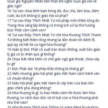
soạn giả Nguyễn Nhân tâm thần khi nghe soạn giả nói về
giác ngộ?
16 Tại sao chùa bình luận bóng đá, đọc chú, làm bùa, đám
cưới, du lịch không bị giáo hội xử phạt?
17 Tại sao thầy Thích Nhật Từ nói pháp môn thiền tông do
Trung Hoa sáng lập không có trong lịch sử lại thờ tượng
Đức Phật cầm cành sen?
18 Tại sao thầy Thích Nhật Từ chê hòa thượng Thích Thanh
Từ không biết thiền tông nhưng lại dẫn đoàn tới đánh lễ,
quỳ lạy và hết lời ca ngợi hòa thượng?
19 Giáo lý Đức Phật có xuất bản được không, xuất bản giáo
lý giả có bị nhân quả gì không?
20 Chùa Bát Nhã Môn có chữ giác ngộ giải thoát, chùa này
tu gì?
21 Đức Phật đạt 18 phép thần thông là những gì?
22 Hiến chương giáo hội phật giáo Việt Nam cách hành văn
có chuẩn không?
23 Giáo hội phật giáo Việt Nam là cấp trên của Ban tôn
giáo chính phủ đúng không?
24 Hòa thượng là gì, tu bao nhiêu năm thì được làm hòa
thượng, tư cách đạo đức và trí tuệ của vị hòa thượng phải
như thế nào?
25 Hòa thượng Thích Huệ Thông có xứng đáng là người tu