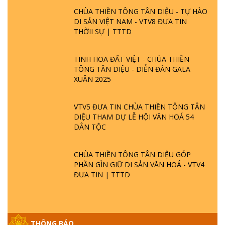
CHÙA THIỀN TÔNG TÂN DIỆU - TỰ HÀO
DI SẢN VIỆT NAM - VTV8 ĐƯA TIN
THỜII SỰ | TTTD
TINH HOA ĐẤT VIỆT - CHÙA THIỀN
TÔNG TÂN DIỆU - DIỄN ĐÀN GALA
XUÂN 2025
VTV5 ĐƯA TIN CHÙA THIỀN TÔNG TÂN
DIỆU THAM DỰ LỄ HỘI VĂN HOÁ 54
DÂN TỘC
CHÙA THIỀN TÔNG TÂN DIỆU GÓP
PHẦN GÌN GIỮ DI SẢN VĂN HOÁ - VTV4
ĐƯA TIN | TTTD
THÔNG BÁO
GIẢI ĐÁP ĐẶC BIỆT P25 - SUỐT 49 NĂM