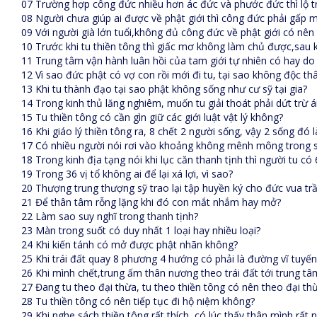
07 Trường hợp công đức nhiều hơn ác đức và phước đức thì lộ tr
08 Người chưa giúp ai được về phật giới thì công đức phải gấp m
09 Với người già lớn tuổi,không đủ công đức về phật giới có nên 
10 Trước khi tu thiền tông thì giấc mơ không làm chủ được,sau k
11 Trung tâm vận hành luân hồi của tam giới tự nhiên có hay do 
12 Vì sao đức phật có vợ con rồi mới đi tu, tại sao không độc thân
13 Khi tu thành đạo tại sao phật không sống như cư sỹ tại gia?
14 Trong kinh thủ lăng nghiêm, muốn tu giải thoát phải dứt trừ 
15 Tu thiền tông có cần gìn giữ các giới luật vật lý không?
16 Khi giáo lý thiền tông ra, 8 chết 2 người sống, vậy 2 sống đó 
17 Có nhiều người nói rơi vào khoảng không mênh mông trong s
18 Trong kinh địa tạng nói khi lục căn thanh tịnh thì người tu 
19 Trong 36 vị tổ không ai để lại xá lợi, vì sao?
20 Thượng trung thượng sỹ trao lại tập huyền ký cho đức vua tr
21 Để thân tâm rỗng lặng khi đó con mắt nhắm hay mở?
22 Làm sao suy nghĩ trong thanh tịnh?
23 Màn trong suốt có duy nhất 1 loại hay nhiều loại?
24 Khi kiến tánh có mở được phật nhãn không?
25 Khi trái đất quay 8 phương 4 hướng có phải là đường vĩ tuyế
26 Khi mình chết,trung ấm thân nương theo trái đất tới trung tâ
27 Đang tu theo đại thừa, tu theo thiền tông có nên theo đại t
28 Tu thiền tông có nên tiếp tục đi hộ niệm không?
29 Khi nghe sách thiền tông rất thích, có lúc thấy thân mình rất 