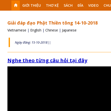
GIỚI THIỆU
THƠ KỆ
SÁCH
ĐĨA
VIDEO
CHU
Giải đáp đạo Phật Thiền tông 14-10-2018
Vietnamese
|
English
|
Chinese
|
Japanese
Ngày đăng: 15-10-2018||
Nghe theo từng câu hỏi tại đây