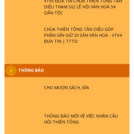
VTV5 ĐƯA TIN CHÙA THIỀN TÔNG TÂN
DIỆU THAM DỰ LỄ HỘI VĂN HOÁ 54
DÂN TỘC
CHÙA THIỀN TÔNG TÂN DIỆU GÓP
PHẦN GÌN GIỮ DI SẢN VĂN HOÁ - VTV4
ĐƯA TIN | TTTD
THÔNG BÁO
GIẢI ĐÁP ĐẶC BIỆT P25 - SUỐT 49 NĂM
PHẬT KHÔNG NÓI? HỘI LONG HOA LÀ
HỘI GÌ? TỬ VÌ ĐẠO
CHO MƯỢN SÁCH, ĐĨA
GIẢI ĐÁP ĐẶC BIỆT P24 - TÁNH PHẬT
ĐƯỢC HÌNH THÀNH NHƯ THẾ NÀO?
PHẬT GIỚI CÓ THỜI GIAN KHÔNG? |
THÔNG BÁO MỚI VỀ VIỆC NHẬN CÂU
TTTD
HỎI THIỀN TÔNG
GIẢI ĐÁP ĐẶC BIỆT P23 - THIÊN ĐÀNG Ở