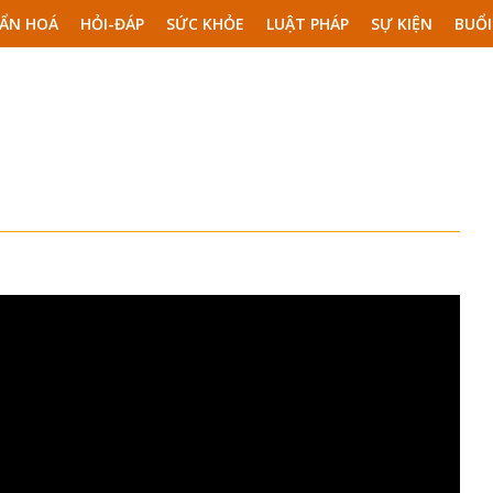
ẨN HOÁ
HỎI-ĐÁP
SỨC KHỎE
LUẬT PHÁP
SỰ KIỆN
BUỔI