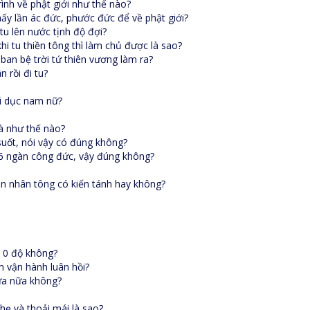
ình về phật giới như thế nào?
ấy lần ác đức, phước đức để về phật giới?
tu lên nước tịnh độ đợi?
hi tu thiền tông thì làm chủ được là sao?
ban bệ trời tứ thiên vương làm ra?
 rồi đi tu?
ái dục nam nữ?
là như thế nào?
uốt, nói vậy có đúng không?
có 6 ngàn công đức, vậy đúng không?
ần nhân tông có kiến tánh hay không?
n 0 độ không?
m vận hành luân hồi?
hừa nữa không?
nhẹ và thoải mái là sao?