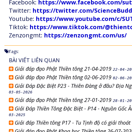
Facebook:
https://www.facebook.com/s
Twitter:
https://twitter.com/ScienceBud
Youtube:
https://www.youtube.com/c
Tiktok:
https://www.tiktok.com/@thien
Zenzongmt:
https://zenzongmt.com/us/
Tags:
BÀI VIẾT LIÊN QUAN
Giải đáp đạo Phật Thiền tông 21-04-2019
22-04-20
Giải đáp đạo Phật Thiền tông 02-06-2019
02-06-20
Giải Đáp Đặc Biệt P23 - Thiên Đàng ở đâu? Địa Ng
03-05-2026
Giải đáp đạo Phật Thiền tông 27-01-2019
28-01-20
Giải Đáp Thiền Tông Đặc Biệt - P14 - Nguồn Gốc 
03-2025
Giải đáp Thiền tông P17 - Tu Tịnh độ có giải thoá
Giải đáp đạo Phật Khoa học Thiền tông 26-07-20