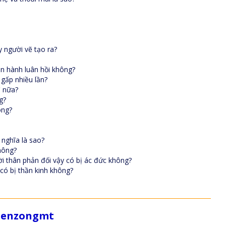
 người vẽ tạo ra?
ận hành luân hồi không?
 gấp nhiều lần?
ì nữa?
g?
ông?
 nghĩa là sao?
hông?
ời thân phản đối vậy có bị ác đức không?
 có bị thần kinh không?
/zenzongmt