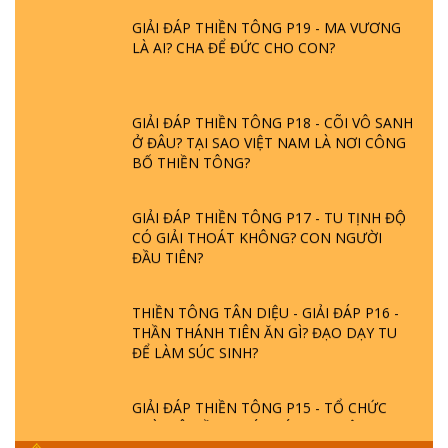
GIẢI ĐÁP THIỀN TÔNG P19 - MA VƯƠNG
LÀ AI? CHA ĐỂ ĐỨC CHO CON?
GIẢI ĐÁP THIỀN TÔNG P18 - CÕI VÔ SANH
Ở ĐÂU? TẠI SAO VIỆT NAM LÀ NƠI CÔNG
BỐ THIỀN TÔNG?
GIẢI ĐÁP THIỀN TÔNG P17 - TU TỊNH ĐỘ
CÓ GIẢI THOÁT KHÔNG? CON NGƯỜI
ĐẦU TIÊN?
THIỀN TÔNG TÂN DIỆU - GIẢI ĐÁP P16 -
THẦN THÁNH TIÊN ĂN GÌ? ĐẠO DẠY TU
ĐỂ LÀM SÚC SINH?
GIẢI ĐÁP THIỀN TÔNG P15 - TỔ CHỨC
LOÀI CÔ HỒN - GIÁO LÝ ĐẠO PHẬT KHI
NÀO XUẤT BẢN