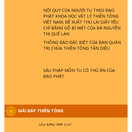
ĐÂU? ĐỊA NGỤC Ở ĐÂU? ĐỨC CHÚA TRỜI
LÀ AI? QUỶ SA TĂNG? | TTTD
NỘI QUY CỦA NGƯỜI TU THEO ĐẠO
PHẬT KHOA HỌC VẬT LÝ THIỀN TÔNG
VIỆT NAM, ĐỀ XUẤT THU LẠI GIẤY YẾU
GIẢI ĐÁP THIỀN TÔNG ĐẶC BIỆT P22 - TẠI
CHỈ BẢNG GỖ BÍ MẬT CỦA BÀ NGUYỄN
SAO TRÁI ĐẤT NHIỀU THIÊN TAI - LŨ LỤT
THỊ QUẾ LAN
- HỎA HOẠN | TTTD
THÔNG BÁO ĐẶC BIỆT CỦA BAN QUẢN
TRỊ CHÙA THIỀN TÔNG TÂN DIỆU
GIẢI ĐÁP THIỀN TÔNG ĐẶC BIỆT P21 - TẠI
SAO ĐỨC PHẬT BƯỚC ĐI 7 BƯỚC TRÊN
HOA SEN ? | TTTD
SÁU PHÁP MÔN TU CÓ THỦ ẤN CỦA
ĐẠO PHẬT
GIẢI ĐÁP VỀ LỄ TIỄN THIỀN TÔNG SƯ
NGỌC LÂM VỀ PHẬT GIỚI
GIẢI ĐÁP THIỀN TÔNG ĐẶC BIỆT PHẦN 20
GIẢI ĐÁP THIỀN TÔNG
- BÁC NGUYỄN NHÂN LÀ AI? PHIỀN NÃO
DO ĐÂU MÀ CÓ?