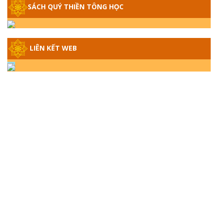
SÁCH QUÝ THIỀN TÔNG HỌC
GIẢI ĐÁP THIỀN TÔNG ĐẶC BIỆT - P14 -
NGUỒN GỐC ÂM LỊCH DƯƠNG LỊCH -
TẦNG BÌNH LƯU LỚN ĐẾN ĐÂU
LIÊN KẾT WEB
GIẢI ĐÁP THIỀN TÔNG ĐẶC BIỆT - P13 -
CON NGƯỜI TU THÀNH PHẬT ĐƯỢC
KHÔNG? XÁ LỢI PHẬT THẬT - GIẢ | TTTD
GIẢI ĐÁP THIỀN TÔNG ĐẶC BIỆT - P12 -
SỰ THẬT VỀ ĐẠI HỒNG THỦY? TRỜI ĐÁNH
THÁNH ĐÂM THẦN VẶN HỌNG?
GIẢI ĐÁP ĐẶC BIỆT 2024 - P11
GIẢI ĐÁP ĐẶC BIỆT 2024 – P10 – NGỒI
THIỀN BỊ CÔ HỒN NHẬP? TRƯỚC KHI TẮT