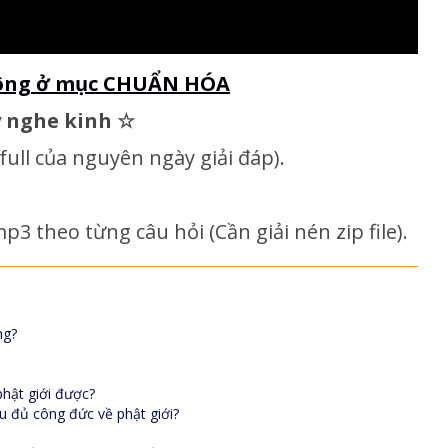
 Tông ở mục CHUẨN HÓA
y nghe kinh
☆
e full của nguyên ngày giải đáp)
.
p3 theo từng câu hỏi (Cần giải nén zip file).
ng?
phật giới được?
âu đủ công đức về phật giới?