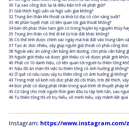
30 Tại sao công đức lại là điều kiện trở về phật giới?
31 Giải thích Ngũ uẩn và Ngũ uẩn giai không?
32 Trung ấm thân khi thoát ra khỏi tứ đại có còn sáng suốt?
33 40 phần tuyệt mật có liên quan tới giải thoát không?
34 bản đồ phác thảo tam giới có trong huyền ký nguyên thủy hay
35 Trung ấm thân có thể đi ké từ trái đất khác không?
36 Có thể tính được chính xác ngày mà trái đất vào trung tâm v
37 Tạo ác đức nhiều, vậy giúp người giải thoát có phải công đức
38 Ngoài việc ăn uống cân bằng âm dương, còn phải cân bằng g
39 Người giới thiệu và được giới thiệu có về được phật giới khôn
40 Phật có 10 danh hiệu, có liên quan tới người tu thiền tông kh
41 Nấu đồ ăn mặn thì việc tu thiền tông có ảnh hưởng gì không?
42 Ở quê có nấu rượu vậy tu thiền tông có ảnh hưởng gì không?
43 Trong một số kinh nói đức phật độ cõi thần, trời đế thích, vậy
44 Đức phật có dùng phật nhãn trong quá trình đi thuyết pháp k
45 Có tặng cho một người thời gian đầu tu tập tinh tấn, sau ngư
46 Tu thiền tông thì vô trụ hiểu, vô minh hiểu, vậy mãnh liệt quá
Instagram:
https://www.instagram.com