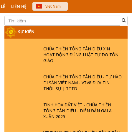
 LỄ
LIÊN HỆ
Việt Nam
中文
English
Japanese
SỰ KIỆN
CHÙA THIỀN TÔNG TÂN DIỆU XIN
HOẠT ĐỘNG ĐÚNG LUẬT TỰ DO TÔN
GIÁO
CHÙA THIỀN TÔNG TÂN DIỆU - TỰ HÀO
DI SẢN VIỆT NAM - VTV8 ĐƯA TIN
THỜII SỰ | TTTD
TINH HOA ĐẤT VIỆT - CHÙA THIỀN
TÔNG TÂN DIỆU - DIỄN ĐÀN GALA
XUÂN 2025