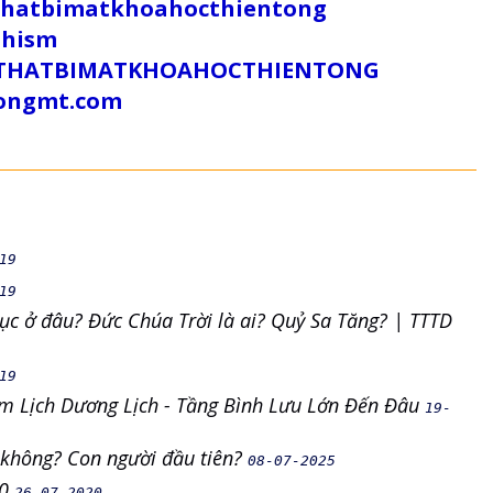
uthatbimatkhoahocthientong
dhism
/SUTHATBIMATKHOAHOCTHIENTONG
tongmt.com
19
19
ục ở đâu? Đức Chúa Trời là ai? Quỷ Sa Tăng? | TTTD
19
Âm Lịch Dương Lịch - Tầng Bình Lưu Lớn Đến Đâu
19-
t không? Con người đầu tiên?
08-07-2025
20
26-07-2020