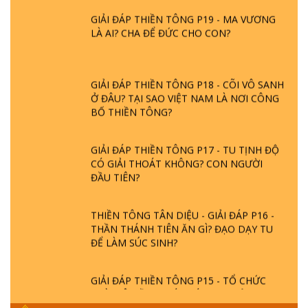
GIẢI ĐÁP THIỀN TÔNG P19 - MA VƯƠNG
LÀ AI? CHA ĐỂ ĐỨC CHO CON?
GIẢI ĐÁP THIỀN TÔNG P18 - CÕI VÔ SANH
Ở ĐÂU? TẠI SAO VIỆT NAM LÀ NƠI CÔNG
BỐ THIỀN TÔNG?
GIẢI ĐÁP THIỀN TÔNG P17 - TU TỊNH ĐỘ
CÓ GIẢI THOÁT KHÔNG? CON NGƯỜI
ĐẦU TIÊN?
THIỀN TÔNG TÂN DIỆU - GIẢI ĐÁP P16 -
THẦN THÁNH TIÊN ĂN GÌ? ĐẠO DẠY TU
ĐỂ LÀM SÚC SINH?
GIẢI ĐÁP THIỀN TÔNG P15 - TỔ CHỨC
LOÀI CÔ HỒN - GIÁO LÝ ĐẠO PHẬT KHI
NÀO XUẤT BẢN