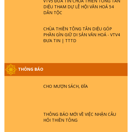
VTV5 ĐƯA TIN CHÙA THIỀN TÔNG TÂN
DIỆU THAM DỰ LỄ HỘI VĂN HOÁ 54
DÂN TỘC
CHÙA THIỀN TÔNG TÂN DIỆU GÓP
PHẦN GÌN GIỮ DI SẢN VĂN HOÁ - VTV4
ĐƯA TIN | TTTD
THÔNG BÁO
GIẢI ĐÁP ĐẶC BIỆT P25 - SUỐT 49 NĂM
PHẬT KHÔNG NÓI? HỘI LONG HOA LÀ
HỘI GÌ? TỬ VÌ ĐẠO
CHO MƯỢN SÁCH, ĐĨA
GIẢI ĐÁP ĐẶC BIỆT P24 - TÁNH PHẬT
ĐƯỢC HÌNH THÀNH NHƯ THẾ NÀO?
PHẬT GIỚI CÓ THỜI GIAN KHÔNG? |
THÔNG BÁO MỚI VỀ VIỆC NHẬN CÂU
TTTD
HỎI THIỀN TÔNG
GIẢI ĐÁP ĐẶC BIỆT P23 - THIÊN ĐÀNG Ở