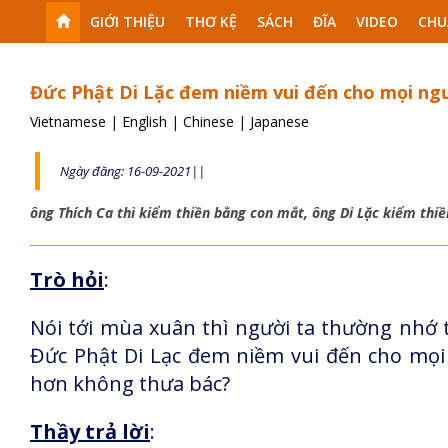
GIỚI THIỆU
THƠ KỆ
SÁCH
ĐĨA
VIDEO
CHU
Đức Phật Di Lặc đem niềm vui đến cho mọi ngư
Vietnamese
|
English
|
Chinese
|
Japanese
Ngày đăng: 16-09-2021||
ông Thích Ca thì kiểm thiền bằng con mắt, ông Di Lặc kiểm thi
Trò hỏi
:
Nói tới mùa xuân thì người ta thường nhớ tớ
Đức Phật Di Lạc đem niềm vui đến cho mọi n
hơn không thưa bác?
Thầy trả lời
: