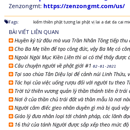
Zenzongmt:
https://zenzongmt.com/us/
Tags:
kiểm thiền
phật tương lai
phật vị lai
a dat da
cai m
BÀI VIẾT LIÊN QUAN
Huyền ký từ đâu mà vua Trần Nhân Tông tiếp thu đ
Cho Ba Mẹ tiền để tạo công đức, vậy Ba Mẹ có cô
Ngoài Ngài Mục Kiền Liên thì ai có thể thấy được
Câu chuyện người về phật giới #1
02-01-2021
Tại sao chùa Tân Diệu lại để cảnh núi Linh Thứu, v
Tác hại của việc uống rượu đối với người tu theo 
Trời tứ thiên vương quản lý thần thánh tiên ở trá
Nơi ở của thần chủ trái đất và thần mẫu là nơi n
Người câm điếc gieo nhân duyên gì mà bị quả vậ
Giáo lý đưa nhân loại tới chánh pháp, các lãnh đạ
16 thứ của tánh Người được sắp xếp theo mức độ