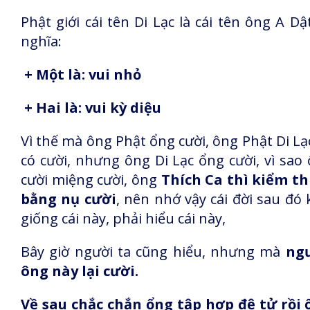
Phật giới cái tên Di Lạc là cái tên ông A Dậ
nghĩa:
+ Một là: vui nhỏ
+ Hai là: vui kỳ diệu
Vì thế mà ông Phật ổng cười, ông Phật Di L
có cười, nhưng ông Di Lạc ổng cười, vì sao
cười miệng cười, ông
Thích Ca thì kiểm th
bằng nụ cười
, nên nhớ vậy cái đời sau đó
giống cái này, phải hiểu cái này,
Bây giờ người ta cũng hiểu, nhưng mà
ngư
ông này lại cười.
Về sau chắc chắn ổng tập hợp đệ tử rồi 