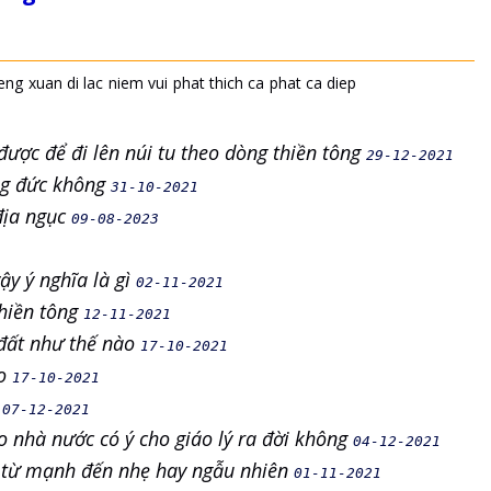
ieng
xuan di lac
niem vui
phat thich ca
phat ca diep
ược để đi lên núi tu theo dòng thiền tông
29-12-2021
ng đức không
31-10-2021
 địa ngục
09-08-2023
ậy ý nghĩa là gì
02-11-2021
Thiền tông
12-11-2021
i đất như thế nào
17-10-2021
ào
17-10-2021
y
07-12-2021
o nhà nước có ý cho giáo lý ra đời không
04-12-2021
 từ mạnh đến nhẹ hay ngẫu nhiên
01-11-2021