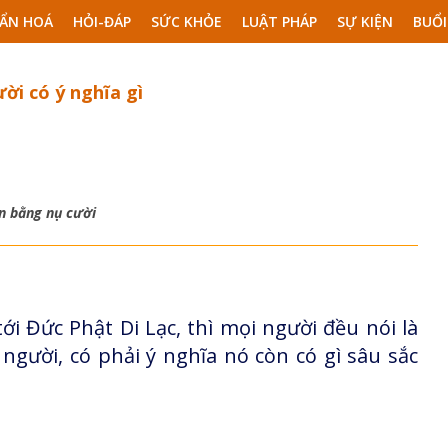
ẨN HOÁ
HỎI-ĐÁP
SỨC KHỎE
LUẬT PHÁP
SỰ KIỆN
BUỔI
ời có ý nghĩa gì
ền bằng nụ cười
i Đức Phật Di Lạc, thì mọi người đều nói là
gười, có phải ý nghĩa nó còn có gì sâu sắc