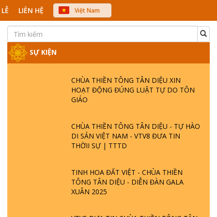
 LỄ
LIÊN HỆ
Việt Nam
中文
English
Japanese
SỰ KIỆN
CHÙA THIỀN TÔNG TÂN DIỆU XIN
HOẠT ĐỘNG ĐÚNG LUẬT TỰ DO TÔN
GIÁO
CHÙA THIỀN TÔNG TÂN DIỆU - TỰ HÀO
DI SẢN VIỆT NAM - VTV8 ĐƯA TIN
THỜII SỰ | TTTD
TINH HOA ĐẤT VIỆT - CHÙA THIỀN
TÔNG TÂN DIỆU - DIỄN ĐÀN GALA
XUÂN 2025