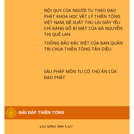
ĐÂU? ĐỊA NGỤC Ở ĐÂU? ĐỨC CHÚA TRỜI
LÀ AI? QUỶ SA TĂNG? | TTTD
NỘI QUY CỦA NGƯỜI TU THEO ĐẠO
PHẬT KHOA HỌC VẬT LÝ THIỀN TÔNG
VIỆT NAM, ĐỀ XUẤT THU LẠI GIẤY YẾU
GIẢI ĐÁP THIỀN TÔNG ĐẶC BIỆT P22 - TẠI
CHỈ BẢNG GỖ BÍ MẬT CỦA BÀ NGUYỄN
SAO TRÁI ĐẤT NHIỀU THIÊN TAI - LŨ LỤT
THỊ QUẾ LAN
- HỎA HOẠN | TTTD
THÔNG BÁO ĐẶC BIỆT CỦA BAN QUẢN
TRỊ CHÙA THIỀN TÔNG TÂN DIỆU
GIẢI ĐÁP THIỀN TÔNG ĐẶC BIỆT P21 - TẠI
SAO ĐỨC PHẬT BƯỚC ĐI 7 BƯỚC TRÊN
HOA SEN ? | TTTD
SÁU PHÁP MÔN TU CÓ THỦ ẤN CỦA
ĐẠO PHẬT
GIẢI ĐÁP VỀ LỄ TIỄN THIỀN TÔNG SƯ
NGỌC LÂM VỀ PHẬT GIỚI
GIẢI ĐÁP THIỀN TÔNG ĐẶC BIỆT PHẦN 20
GIẢI ĐÁP THIỀN TÔNG
- BÁC NGUYỄN NHÂN LÀ AI? PHIỀN NÃO
DO ĐÂU MÀ CÓ?