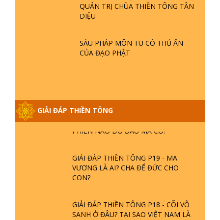
QUẢN TRỊ CHÙA THIỀN TÔNG TÂN
GIẢI ĐÁP THIỀN TÔNG ĐẶC BIỆT P21
DIỆU
- TẠI SAO ĐỨC PHẬT BƯỚC ĐI 7
BƯỚC TRÊN HOA SEN ? | TTTD
SÁU PHÁP MÔN TU CÓ THỦ ẤN
CỦA ĐẠO PHẬT
GIẢI ĐÁP VỀ LỄ TIỄN THIỀN TÔNG SƯ
NGỌC LÂM VỀ PHẬT GIỚI
GIẢI ĐÁP THIỀN TÔNG ĐẶC BIỆT
GIẢI ĐÁP THIỀN TÔNG
PHẦN 20 - BÁC NGUYỄN NHÂN LÀ AI?
PHIỀN NÃO DO ĐÂU MÀ CÓ?
GIẢI ĐÁP THIỀN TÔNG P19 - MA
VƯƠNG LÀ AI? CHA ĐỂ ĐỨC CHO
CON?
GIẢI ĐÁP THIỀN TÔNG P18 - CÕI VÔ
SANH Ở ĐÂU? TẠI SAO VIỆT NAM LÀ