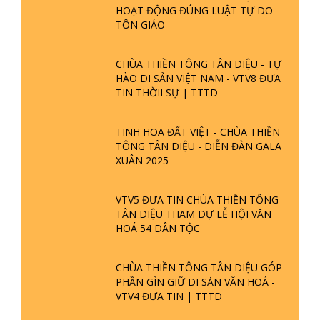
HOẠT ĐỘNG ĐÚNG LUẬT TỰ DO
TÔN GIÁO
CHÙA THIỀN TÔNG TÂN DIỆU - TỰ
HÀO DI SẢN VIỆT NAM - VTV8 ĐƯA
TIN THỜII SỰ | TTTD
TINH HOA ĐẤT VIỆT - CHÙA THIỀN
TÔNG TÂN DIỆU - DIỄN ĐÀN GALA
XUÂN 2025
VTV5 ĐƯA TIN CHÙA THIỀN TÔNG
TÂN DIỆU THAM DỰ LỄ HỘI VĂN
HOÁ 54 DÂN TỘC
CHÙA THIỀN TÔNG TÂN DIỆU GÓP
PHẦN GÌN GIỮ DI SẢN VĂN HOÁ -
VTV4 ĐƯA TIN | TTTD