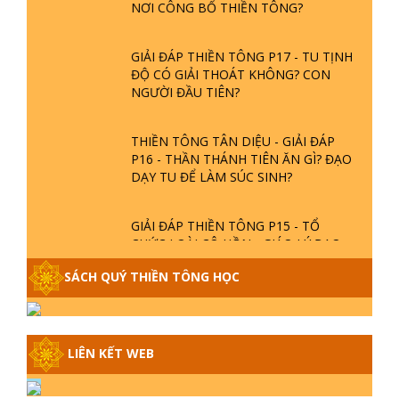
NƠI CÔNG BỐ THIỀN TÔNG?
GIẢI ĐÁP THIỀN TÔNG P17 - TU TỊNH
ĐỘ CÓ GIẢI THOÁT KHÔNG? CON
NGƯỜI ĐẦU TIÊN?
THIỀN TÔNG TÂN DIỆU - GIẢI ĐÁP
P16 - THẦN THÁNH TIÊN ĂN GÌ? ĐẠO
DẠY TU ĐỂ LÀM SÚC SINH?
GIẢI ĐÁP THIỀN TÔNG P15 - TỔ
CHỨC LOÀI CÔ HỒN - GIÁO LÝ ĐẠO
PHẬT KHI NÀO XUẤT BẢN
SÁCH QUÝ THIỀN TÔNG HỌC
GIẢI ĐÁP THIỀN TÔNG ĐẶC BIỆT -
P14 - NGUỒN GỐC ÂM LỊCH DƯƠNG
LỊCH - TẦNG BÌNH LƯU LỚN ĐẾN
LIÊN KẾT WEB
ĐÂU
GIẢI ĐÁP THIỀN TÔNG ĐẶC BIỆT -