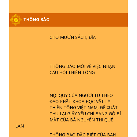
THÔNG BÁO
GIẢI ĐÁP ĐẶC BIỆT P25 - SUỐT 49
NĂM PHẬT KHÔNG NÓI? HỘI LONG
CHO MƯỢN SÁCH, ĐĨA
HOA LÀ HỘI GÌ? TỬ VÌ ĐẠO
GIẢI ĐÁP ĐẶC BIỆT P24 - TÁNH PHẬT
ĐƯỢC HÌNH THÀNH NHƯ THẾ NÀO?
THÔNG BÁO MỚI VỀ VIỆC NHẬN
PHẬT GIỚI CÓ THỜI GIAN KHÔNG? |
CÂU HỎI THIỀN TÔNG
TTTD
GIẢI ĐÁP ĐẶC BIỆT P23 - THIÊN
ĐÀNG Ở ĐÂU? ĐỊA NGỤC Ở ĐÂU?
NỘI QUY CỦA NGƯỜI TU THEO
ĐỨC CHÚA TRỜI LÀ AI? QUỶ SA
ĐẠO PHẬT KHOA HỌC VẬT LÝ
TĂNG? | TTTD
THIỀN TÔNG VIỆT NAM, ĐỀ XUẤT
THU LẠI GIẤY YẾU CHỈ BẢNG GỖ BÍ
GIẢI ĐÁP THIỀN TÔNG ĐẶC BIỆT P22
MẬT CỦA BÀ NGUYỄN THỊ QUẾ
- TẠI SAO TRÁI ĐẤT NHIỀU THIÊN TAI
LAN
- LŨ LỤT - HỎA HOẠN | TTTD
THÔNG BÁO ĐẶC BIỆT CỦA BAN