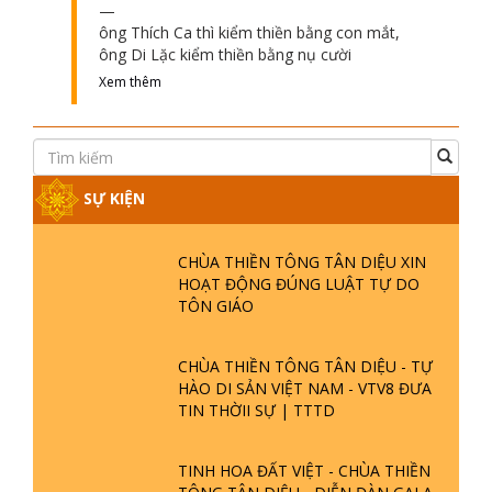
ông Thích Ca thì kiểm thiền bằng con mắt,
ông Di Lặc kiểm thiền bằng nụ cười
Xem thêm
SỰ KIỆN
CHÙA THIỀN TÔNG TÂN DIỆU XIN
HOẠT ĐỘNG ĐÚNG LUẬT TỰ DO
TÔN GIÁO
CHÙA THIỀN TÔNG TÂN DIỆU - TỰ
HÀO DI SẢN VIỆT NAM - VTV8 ĐƯA
TIN THỜII SỰ | TTTD
TINH HOA ĐẤT VIỆT - CHÙA THIỀN