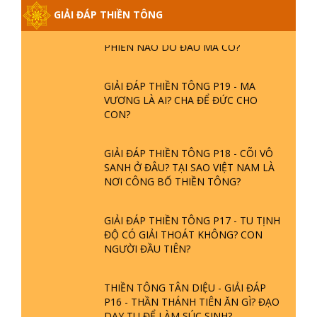
GIẢI ĐÁP THIỀN TÔNG
GIẢI ĐÁP THIỀN TÔNG ĐẶC BIỆT
PHẦN 20 - BÁC NGUYỄN NHÂN LÀ AI?
PHIỀN NÃO DO ĐÂU MÀ CÓ?
GIẢI ĐÁP THIỀN TÔNG P19 - MA
VƯƠNG LÀ AI? CHA ĐỂ ĐỨC CHO
CON?
GIẢI ĐÁP THIỀN TÔNG P18 - CÕI VÔ
SANH Ở ĐÂU? TẠI SAO VIỆT NAM LÀ
NƠI CÔNG BỐ THIỀN TÔNG?
GIẢI ĐÁP THIỀN TÔNG P17 - TU TỊNH
ĐỘ CÓ GIẢI THOÁT KHÔNG? CON
NGƯỜI ĐẦU TIÊN?
THIỀN TÔNG TÂN DIỆU - GIẢI ĐÁP
P16 - THẦN THÁNH TIÊN ĂN GÌ? ĐẠO
DẠY TU ĐỂ LÀM SÚC SINH?