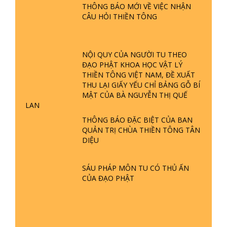
THÔNG BÁO MỚI VỀ VIỆC NHẬN
ĐƯỢC HÌNH THÀNH NHƯ THẾ NÀO?
CÂU HỎI THIỀN TÔNG
PHẬT GIỚI CÓ THỜI GIAN KHÔNG? |
TTTD
GIẢI ĐÁP ĐẶC BIỆT P23 - THIÊN
NỘI QUY CỦA NGƯỜI TU THEO
ĐÀNG Ở ĐÂU? ĐỊA NGỤC Ở ĐÂU?
ĐẠO PHẬT KHOA HỌC VẬT LÝ
ĐỨC CHÚA TRỜI LÀ AI? QUỶ SA
THIỀN TÔNG VIỆT NAM, ĐỀ XUẤT
TĂNG? | TTTD
THU LẠI GIẤY YẾU CHỈ BẢNG GỖ BÍ
GIẢI ĐÁP THIỀN TÔNG ĐẶC BIỆT P22
MẬT CỦA BÀ NGUYỄN THỊ QUẾ
- TẠI SAO TRÁI ĐẤT NHIỀU THIÊN TAI
LAN
- LŨ LỤT - HỎA HOẠN | TTTD
THÔNG BÁO ĐẶC BIỆT CỦA BAN
QUẢN TRỊ CHÙA THIỀN TÔNG TÂN
DIỆU
GIẢI ĐÁP THIỀN TÔNG ĐẶC BIỆT P21
- TẠI SAO ĐỨC PHẬT BƯỚC ĐI 7
BƯỚC TRÊN HOA SEN ? | TTTD
SÁU PHÁP MÔN TU CÓ THỦ ẤN
CỦA ĐẠO PHẬT
GIẢI ĐÁP VỀ LỄ TIỄN THIỀN TÔNG SƯ
NGỌC LÂM VỀ PHẬT GIỚI