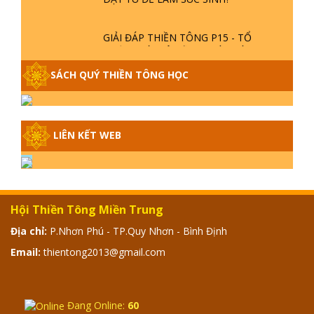
GIẢI ĐÁP THIỀN TÔNG P15 - TỔ
CHỨC LOÀI CÔ HỒN - GIÁO LÝ ĐẠO
PHẬT KHI NÀO XUẤT BẢN
SÁCH QUÝ THIỀN TÔNG HỌC
GIẢI ĐÁP THIỀN TÔNG ĐẶC BIỆT -
P14 - NGUỒN GỐC ÂM LỊCH DƯƠNG
LỊCH - TẦNG BÌNH LƯU LỚN ĐẾN
LIÊN KẾT WEB
ĐÂU
GIẢI ĐÁP THIỀN TÔNG ĐẶC BIỆT -
P13 - CON NGƯỜI TU THÀNH PHẬT
ĐƯỢC KHÔNG? XÁ LỢI PHẬT THẬT -
Hội Thiền Tông Miền Trung
GIẢ | TTTD
Địa chỉ:
P.Nhơn Phú - TP.Quy Nhơn - Bình Định
GIẢI ĐÁP THIỀN TÔNG ĐẶC BIỆT -
P12 - SỰ THẬT VỀ ĐẠI HỒNG THỦY?
Email:
thientong2013@gmail.com
TRỜI ĐÁNH THÁNH ĐÂM THẦN VẶN
HỌNG?
GIẢI ĐÁP ĐẶC BIỆT 2024 - P11
Đang Online:
60