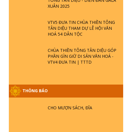
TÔNG TÂN DIỆU - DIỄN ĐÀN GALA
XUÂN 2025
VTV5 ĐƯA TIN CHÙA THIỀN TÔNG
TÂN DIỆU THAM DỰ LỄ HỘI VĂN
HOÁ 54 DÂN TỘC
CHÙA THIỀN TÔNG TÂN DIỆU GÓP
PHẦN GÌN GIỮ DI SẢN VĂN HOÁ -
VTV4 ĐƯA TIN | TTTD
THÔNG BÁO
GIẢI ĐÁP ĐẶC BIỆT P25 - SUỐT 49
CHO MƯỢN SÁCH, ĐĨA
NĂM PHẬT KHÔNG NÓI? HỘI LONG
HOA LÀ HỘI GÌ? TỬ VÌ ĐẠO
GIẢI ĐÁP ĐẶC BIỆT P24 - TÁNH PHẬT