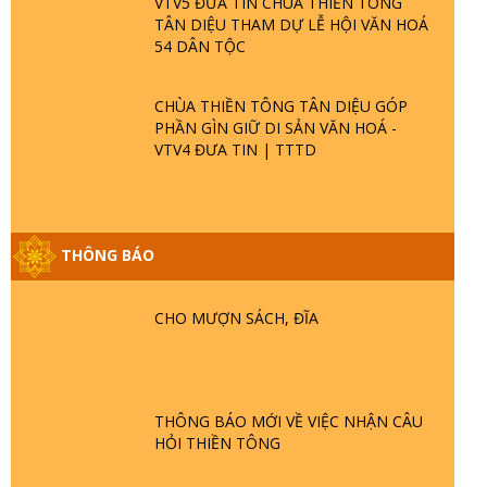
VTV5 ĐƯA TIN CHÙA THIỀN TÔNG
TÂN DIỆU THAM DỰ LỄ HỘI VĂN HOÁ
54 DÂN TỘC
CHÙA THIỀN TÔNG TÂN DIỆU GÓP
PHẦN GÌN GIỮ DI SẢN VĂN HOÁ -
VTV4 ĐƯA TIN | TTTD
THÔNG BÁO
GIẢI ĐÁP ĐẶC BIỆT P25 - SUỐT 49 NĂM
PHẬT KHÔNG NÓI? HỘI LONG HOA LÀ
HỘI GÌ? TỬ VÌ ĐẠO
CHO MƯỢN SÁCH, ĐĨA
GIẢI ĐÁP ĐẶC BIỆT P24 - TÁNH PHẬT
ĐƯỢC HÌNH THÀNH NHƯ THẾ NÀO?
PHẬT GIỚI CÓ THỜI GIAN KHÔNG? |
THÔNG BÁO MỚI VỀ VIỆC NHẬN CÂU
TTTD
HỎI THIỀN TÔNG
GIẢI ĐÁP ĐẶC BIỆT P23 - THIÊN ĐÀNG Ở