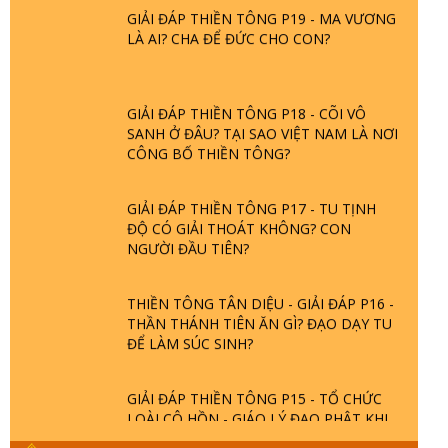
GIẢI ĐÁP THIỀN TÔNG P19 - MA VƯƠNG
LÀ AI? CHA ĐỂ ĐỨC CHO CON?
GIẢI ĐÁP THIỀN TÔNG P18 - CÕI VÔ
SANH Ở ĐÂU? TẠI SAO VIỆT NAM LÀ NƠI
CÔNG BỐ THIỀN TÔNG?
GIẢI ĐÁP THIỀN TÔNG P17 - TU TỊNH
ĐỘ CÓ GIẢI THOÁT KHÔNG? CON
NGƯỜI ĐẦU TIÊN?
THIỀN TÔNG TÂN DIỆU - GIẢI ĐÁP P16 -
THẦN THÁNH TIÊN ĂN GÌ? ĐẠO DẠY TU
ĐỂ LÀM SÚC SINH?
GIẢI ĐÁP THIỀN TÔNG P15 - TỔ CHỨC
LOÀI CÔ HỒN - GIÁO LÝ ĐẠO PHẬT KHI
NÀO XUẤT BẢN