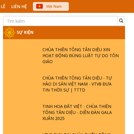
 LỄ
LIÊN HỆ
Việt Nam
中文
English
Japanese
SỰ KIỆN
CHÙA THIỀN TÔNG TÂN DIỆU XIN
HOẠT ĐỘNG ĐÚNG LUẬT TỰ DO TÔN
GIÁO
CHÙA THIỀN TÔNG TÂN DIỆU - TỰ
HÀO DI SẢN VIỆT NAM - VTV8 ĐƯA
TIN THỜII SỰ | TTTD
TINH HOA ĐẤT VIỆT - CHÙA THIỀN
TÔNG TÂN DIỆU - DIỄN ĐÀN GALA
XUÂN 2025