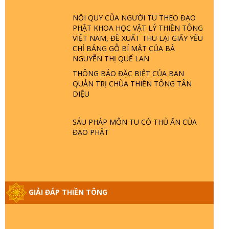
ĐÂU? ĐỊA NGỤC Ở ĐÂU? ĐỨC CHÚA
TRỜI LÀ AI? QUỶ SA TĂNG? | TTTD
NỘI QUY CỦA NGƯỜI TU THEO ĐẠO
PHẬT KHOA HỌC VẬT LÝ THIỀN TÔNG
VIỆT NAM, ĐỀ XUẤT THU LẠI GIẤY YẾU
GIẢI ĐÁP THIỀN TÔNG ĐẶC BIỆT P22 -
CHỈ BẢNG GỖ BÍ MẬT CỦA BÀ
TẠI SAO TRÁI ĐẤT NHIỀU THIÊN TAI - LŨ
NGUYỄN THỊ QUẾ LAN
LỤT - HỎA HOẠN | TTTD
THÔNG BÁO ĐẶC BIỆT CỦA BAN
QUẢN TRỊ CHÙA THIỀN TÔNG TÂN
GIẢI ĐÁP THIỀN TÔNG ĐẶC BIỆT P21 -
DIỆU
TẠI SAO ĐỨC PHẬT BƯỚC ĐI 7 BƯỚC
TRÊN HOA SEN ? | TTTD
SÁU PHÁP MÔN TU CÓ THỦ ẤN CỦA
ĐẠO PHẬT
GIẢI ĐÁP VỀ LỄ TIỄN THIỀN TÔNG SƯ
NGỌC LÂM VỀ PHẬT GIỚI
GIẢI ĐÁP THIỀN TÔNG ĐẶC BIỆT PHẦN
GIẢI ĐÁP THIỀN TÔNG
20 - BÁC NGUYỄN NHÂN LÀ AI? PHIỀN
NÃO DO ĐÂU MÀ CÓ?