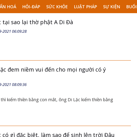
ẨN HOÁ
HỎI-ĐÁP
SỨC KHỎE
LUẬT PHÁP
SỰ KIỆN
BUỔI
tại sao lại thờ phật A Di Đà
9-2021 06:09:28
Lặc đem niềm vui đến cho mọi người có ý
9-2021 08:09:36
 thì kiểm thiền bằng con mắt, ông Di Lặc kiểm thiền bằng
 có gì đặc biệt, làm sao để sinh lên trời Đâu