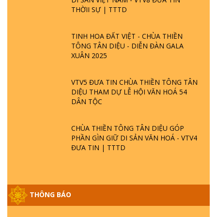
THỜII SỰ | TTTD
TINH HOA ĐẤT VIỆT - CHÙA THIỀN
TÔNG TÂN DIỆU - DIỄN ĐÀN GALA
XUÂN 2025
VTV5 ĐƯA TIN CHÙA THIỀN TÔNG TÂN
DIỆU THAM DỰ LỄ HỘI VĂN HOÁ 54
DÂN TỘC
CHÙA THIỀN TÔNG TÂN DIỆU GÓP
PHẦN GÌN GIỮ DI SẢN VĂN HOÁ - VTV4
ĐƯA TIN | TTTD
THÔNG BÁO
GIẢI ĐÁP ĐẶC BIỆT P25 - SUỐT 49 NĂM
PHẬT KHÔNG NÓI? HỘI LONG HOA LÀ
HỘI GÌ? TỬ VÌ ĐẠO