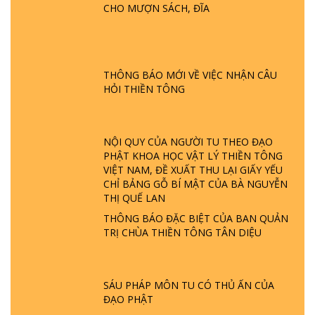
CHO MƯỢN SÁCH, ĐĨA
GIẢI ĐÁP ĐẶC BIỆT P24 - TÁNH PHẬT
ĐƯỢC HÌNH THÀNH NHƯ THẾ NÀO?
PHẬT GIỚI CÓ THỜI GIAN KHÔNG? |
THÔNG BÁO MỚI VỀ VIỆC NHẬN CÂU
TTTD
HỎI THIỀN TÔNG
GIẢI ĐÁP ĐẶC BIỆT P23 - THIÊN ĐÀNG Ở
ĐÂU? ĐỊA NGỤC Ở ĐÂU? ĐỨC CHÚA TRỜI
LÀ AI? QUỶ SA TĂNG? | TTTD
NỘI QUY CỦA NGƯỜI TU THEO ĐẠO
PHẬT KHOA HỌC VẬT LÝ THIỀN TÔNG
VIỆT NAM, ĐỀ XUẤT THU LẠI GIẤY YẾU
GIẢI ĐÁP THIỀN TÔNG ĐẶC BIỆT P22 - TẠI
CHỈ BẢNG GỖ BÍ MẬT CỦA BÀ NGUYỄN
SAO TRÁI ĐẤT NHIỀU THIÊN TAI - LŨ LỤT
THỊ QUẾ LAN
- HỎA HOẠN | TTTD
THÔNG BÁO ĐẶC BIỆT CỦA BAN QUẢN
TRỊ CHÙA THIỀN TÔNG TÂN DIỆU
GIẢI ĐÁP THIỀN TÔNG ĐẶC BIỆT P21 - TẠI
SAO ĐỨC PHẬT BƯỚC ĐI 7 BƯỚC TRÊN
HOA SEN ? | TTTD
SÁU PHÁP MÔN TU CÓ THỦ ẤN CỦA
ĐẠO PHẬT
GIẢI ĐÁP VỀ LỄ TIỄN THIỀN TÔNG SƯ