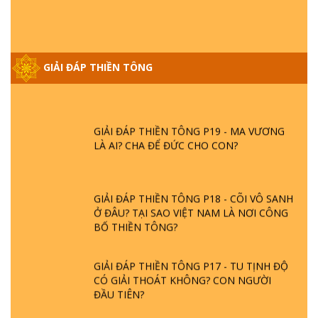
NGỌC LÂM VỀ PHẬT GIỚI
GIẢI ĐÁP THIỀN TÔNG ĐẶC BIỆT PHẦN 20
GIẢI ĐÁP THIỀN TÔNG
- BÁC NGUYỄN NHÂN LÀ AI? PHIỀN NÃO
DO ĐÂU MÀ CÓ?
GIẢI ĐÁP THIỀN TÔNG P19 - MA VƯƠNG
LÀ AI? CHA ĐỂ ĐỨC CHO CON?
GIẢI ĐÁP THIỀN TÔNG P18 - CÕI VÔ SANH
Ở ĐÂU? TẠI SAO VIỆT NAM LÀ NƠI CÔNG
BỐ THIỀN TÔNG?
GIẢI ĐÁP THIỀN TÔNG P17 - TU TỊNH ĐỘ
CÓ GIẢI THOÁT KHÔNG? CON NGƯỜI
ĐẦU TIÊN?