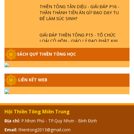
THIỀN TÔNG TÂN DIỆU - GIẢI ĐÁP P16 -
THẦN THÁNH TIÊN ĂN GÌ? ĐẠO DẠY TU
ĐỂ LÀM SÚC SINH?
GIẢI ĐÁP THIỀN TÔNG P15 - TỔ CHỨC
LOÀI CÔ HỒN - GIÁO LÝ ĐẠO PHẬT KHI
NÀO XUẤT BẢN
SÁCH QUÝ THIỀN TÔNG HỌC
GIẢI ĐÁP THIỀN TÔNG ĐẶC BIỆT - P14 -
NGUỒN GỐC ÂM LỊCH DƯƠNG LỊCH -
TẦNG BÌNH LƯU LỚN ĐẾN ĐÂU
LIÊN KẾT WEB
GIẢI ĐÁP THIỀN TÔNG ĐẶC BIỆT - P13 -
CON NGƯỜI TU THÀNH PHẬT ĐƯỢC
KHÔNG? XÁ LỢI PHẬT THẬT - GIẢ | TTTD
Hội Thiền Tông Miền Trung
GIẢI ĐÁP THIỀN TÔNG ĐẶC BIỆT - P12 -
Địa chỉ:
P.Nhơn Phú - TP.Quy Nhơn - Bình Định
SỰ THẬT VỀ ĐẠI HỒNG THỦY? TRỜI ĐÁNH
THÁNH ĐÂM THẦN VẶN HỌNG?
Email:
thientong2013@gmail.com