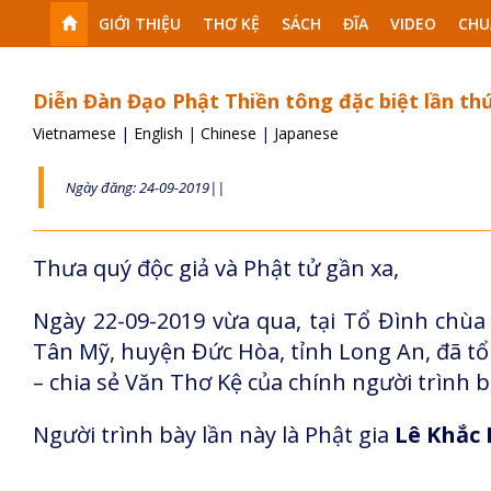
GIỚI THIỆU
THƠ KỆ
SÁCH
ĐĨA
VIDEO
CHU
Diễn Đàn Đạo Phật Thiền tông đặc biệt lần th
Vietnamese
|
English
|
Chinese
|
Japanese
Ngày đăng: 24-09-2019||
Thưa quý độc giả và Phật tử gần xa,
Ngày 22-09-2019 vừa qua, tại Tổ Đình chùa
Tân Mỹ, huyện Đức Hòa, tỉnh Long An, đã tổ
– chia sẻ Văn Thơ Kệ của chính người trình b
Người trình bày lần này là Phật gia
Lê Khắc