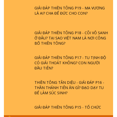
GIẢI ĐÁP THIỀN TÔNG P19 - MA VƯƠNG
LÀ AI? CHA ĐỂ ĐỨC CHO CON?
GIẢI ĐÁP THIỀN TÔNG P18 - CÕI VÔ SANH
Ở ĐÂU? TẠI SAO VIỆT NAM LÀ NƠI CÔNG
BỐ THIỀN TÔNG?
GIẢI ĐÁP THIỀN TÔNG P17 - TU TỊNH ĐỘ
CÓ GIẢI THOÁT KHÔNG? CON NGƯỜI
ĐẦU TIÊN?
THIỀN TÔNG TÂN DIỆU - GIẢI ĐÁP P16 -
THẦN THÁNH TIÊN ĂN GÌ? ĐẠO DẠY TU
ĐỂ LÀM SÚC SINH?
GIẢI ĐÁP THIỀN TÔNG P15 - TỔ CHỨC
LOÀI CÔ HỒN - GIÁO LÝ ĐẠO PHẬT KHI
NÀO XUẤT BẢN