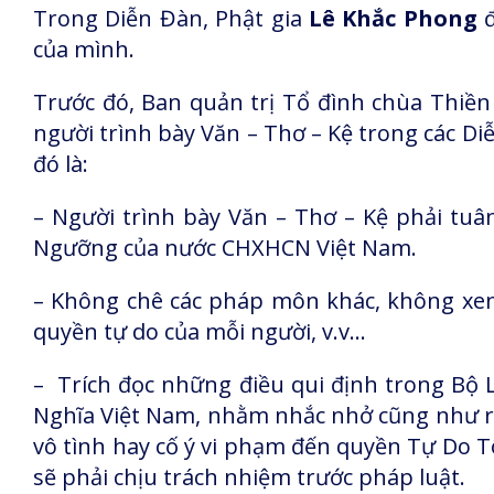
Trong Diễn Đàn, Phật gia
Lê Khắc Phong
đ
của mình.
Trước đó, Ban quản trị Tổ đình chùa Thiề
người trình bày Văn – Thơ – Kệ trong các Di
đó là:
– Người trình bày Văn – Thơ – Kệ phải tuâ
Ngưỡng của nước CHXHCN Việt Nam.
– Không chê các pháp môn khác, không xen v
quyền tự do của mỗi người, v.v…
– Trích đọc những điều qui định trong Bộ 
Nghĩa Việt Nam, nhằm nhắc nhở cũng như ră
vô tình hay cố ý vi phạm đến quyền Tự Do T
sẽ phải chịu trách nhiệm trước pháp luật.