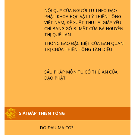
ĐÂU? ĐỊA NGỤC Ở ĐÂU? ĐỨC CHÚA TRỜI
LÀ AI? QUỶ SA TĂNG? | TTTD
NỘI QUY CỦA NGƯỜI TU THEO ĐẠO
PHẬT KHOA HỌC VẬT LÝ THIỀN TÔNG
VIỆT NAM, ĐỀ XUẤT THU LẠI GIẤY YẾU
GIẢI ĐÁP THIỀN TÔNG ĐẶC BIỆT P22 - TẠI
CHỈ BẢNG GỖ BÍ MẬT CỦA BÀ NGUYỄN
SAO TRÁI ĐẤT NHIỀU THIÊN TAI - LŨ LỤT
THỊ QUẾ LAN
- HỎA HOẠN | TTTD
THÔNG BÁO ĐẶC BIỆT CỦA BAN QUẢN
TRỊ CHÙA THIỀN TÔNG TÂN DIỆU
GIẢI ĐÁP THIỀN TÔNG ĐẶC BIỆT P21 - TẠI
SAO ĐỨC PHẬT BƯỚC ĐI 7 BƯỚC TRÊN
HOA SEN ? | TTTD
SÁU PHÁP MÔN TU CÓ THỦ ẤN CỦA
ĐẠO PHẬT
GIẢI ĐÁP VỀ LỄ TIỄN THIỀN TÔNG SƯ
NGỌC LÂM VỀ PHẬT GIỚI
GIẢI ĐÁP THIỀN TÔNG ĐẶC BIỆT PHẦN 20
GIẢI ĐÁP THIỀN TÔNG
- BÁC NGUYỄN NHÂN LÀ AI? PHIỀN NÃO
DO ĐÂU MÀ CÓ?