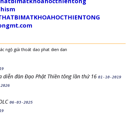
uthatbimatkhoahocthientong
dhism
/SUTHATBIMATKHOAHOCTHIENTONG
tongmt.com
iác ngộ giải thoát
dao phat
dien dan
19
ia diễn đàn Đạo Phật Thiền tông lần thứ 16
01-10-2019
-2026
NDLC
06-03-2025
19