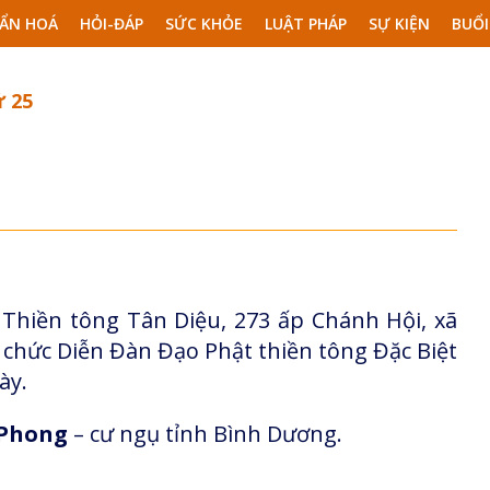
ẨN HOÁ
HỎI-ĐÁP
SỨC KHỎE
LUẬT PHÁP
SỰ KIỆN
BUỔI
ứ 25
 Thiền tông Tân Diệu, 273 ấp Chánh Hội, xã
 chức Diễn Đàn Đạo Phật thiền tông Đặc Biệt
ày.
 Phong
– cư ngụ tỉnh Bình Dương.