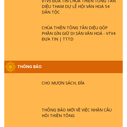
VTV5 ĐƯA TIN CHÙA THIỀN TÔNG TÂN
DIỆU THAM DỰ LỄ HỘI VĂN HOÁ 54
DÂN TỘC
CHÙA THIỀN TÔNG TÂN DIỆU GÓP
PHẦN GÌN GIỮ DI SẢN VĂN HOÁ - VTV4
ĐƯA TIN | TTTD
THÔNG BÁO
GIẢI ĐÁP ĐẶC BIỆT P25 - SUỐT 49 NĂM
PHẬT KHÔNG NÓI? HỘI LONG HOA LÀ
HỘI GÌ? TỬ VÌ ĐẠO
CHO MƯỢN SÁCH, ĐĨA
GIẢI ĐÁP ĐẶC BIỆT P24 - TÁNH PHẬT
ĐƯỢC HÌNH THÀNH NHƯ THẾ NÀO?
PHẬT GIỚI CÓ THỜI GIAN KHÔNG? |
THÔNG BÁO MỚI VỀ VIỆC NHẬN CÂU
TTTD
HỎI THIỀN TÔNG
GIẢI ĐÁP ĐẶC BIỆT P23 - THIÊN ĐÀNG Ở