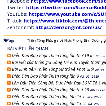
Facebook:
https://www.facebook.com/s
Twitter:
https://twitter.com/ScienceBud
Youtube:
https://www.youtube.com/c
Tiktok:
https://www.tiktok.com/@thien
Zenzongmt:
https://zenzongmt.com/us/
Tags:
Thiền Tông
Phật gia Lê Khắc Phong
Bình Dương
g
BÀI VIẾT LIÊN QUAN
Diễn Đàn Đạo Phật Thiền tông lần thứ 19
01-08-20
Bài viết của thiền gia Uông Thị Kim Tuyến tham g
Bài kinh tiễn Thiền Tông Sư trở về Phật Giới
29-06
Diễn Đàn Đạo Phật Thiền tông lần 9
02-01-2019
Lần Đầu Tiên Công Bố: Đức Phật Dạy 36 Vị Tổ | 
Diễn Đàn Đạo Phật Thiền tông lần thứ 28
08-11-20
Diễn Đàn Đạo Phật Thiền tông lần 15
15-05-2019
Diễn Đàn Đạo Phật Thiền tông lần 13
06-04-2019