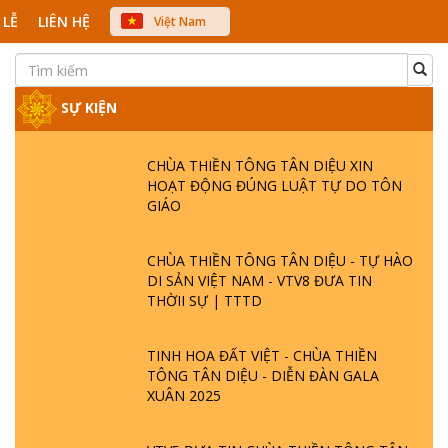
 LỄ
LIÊN HỆ
Việt Nam
中文
English
Japanese
SỰ KIỆN
CHÙA THIỀN TÔNG TÂN DIỆU XIN
HOẠT ĐỘNG ĐÚNG LUẬT TỰ DO TÔN
GIÁO
CHÙA THIỀN TÔNG TÂN DIỆU - TỰ HÀO
DI SẢN VIỆT NAM - VTV8 ĐƯA TIN
THỜII SỰ | TTTD
TINH HOA ĐẤT VIỆT - CHÙA THIỀN
TÔNG TÂN DIỆU - DIỄN ĐÀN GALA
XUÂN 2025