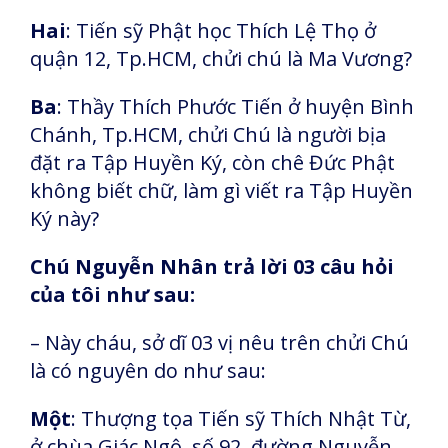
Hai
: Tiến sỹ Phật học Thích Lệ Thọ ở
quận 12, Tp.HCM, chửi chú là Ma Vương?
Ba
: Thầy Thích Phước Tiến ở huyện Bình
Chánh, Tp.HCM, chửi Chú là người bịa
đặt ra Tập Huyền Ký, còn chê Đức Phật
không biết chữ, làm gì viết ra Tập Huyền
Ký này?
Chú Nguyễn Nhân trả lời 03 câu hỏi
của tôi như sau:
– Này cháu, sở dĩ 03 vị nêu trên chửi Chú
là có nguyên do như sau:
Một
: Thượng tọa Tiến sỹ Thích Nhật Từ,
ở chùa Giác Ngộ, số 92, đường Nguyễn