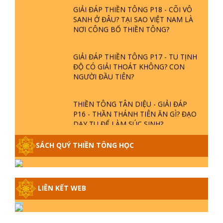
GIẢI ĐÁP THIỀN TÔNG P18 - CÕI VÔ
SANH Ở ĐÂU? TẠI SAO VIỆT NAM LÀ
NƠI CÔNG BỐ THIỀN TÔNG?
GIẢI ĐÁP THIỀN TÔNG P17 - TU TỊNH
ĐỘ CÓ GIẢI THOÁT KHÔNG? CON
NGƯỜI ĐẦU TIÊN?
THIỀN TÔNG TÂN DIỆU - GIẢI ĐÁP
P16 - THẦN THÁNH TIÊN ĂN GÌ? ĐẠO
DẠY TU ĐỂ LÀM SÚC SINH?
SÁCH QUÝ THIỀN TÔNG HỌC
GIẢI ĐÁP THIỀN TÔNG P15 - TỔ
CHỨC LOÀI CÔ HỒN - GIÁO LÝ ĐẠO
PHẬT KHI NÀO XUẤT BẢN
LIÊN KẾT WEB
GIẢI ĐÁP THIỀN TÔNG ĐẶC BIỆT -
P14 - NGUỒN GỐC ÂM LỊCH DƯƠNG
LỊCH - TẦNG BÌNH LƯU LỚN ĐẾN