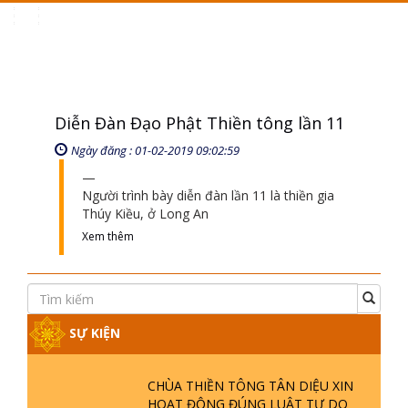
Toggle
navigation
Diễn Đàn Đạo Phật Thiền tông lần 11
Ngày đăng : 01-02-2019 09:02:59
Người trình bày diễn đàn lần 11 là thiền gia
Thúy Kiều, ở Long An
Xem thêm
SỰ KIỆN
CHÙA THIỀN TÔNG TÂN DIỆU XIN
HOẠT ĐỘNG ĐÚNG LUẬT TỰ DO