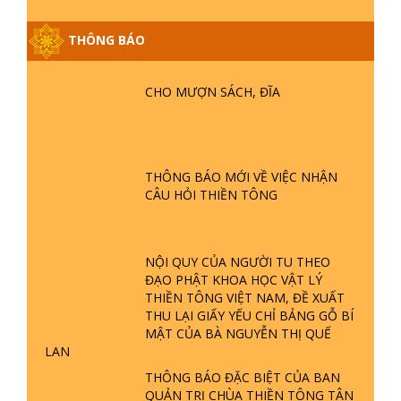
THÔNG BÁO
CHO MƯỢN SÁCH, ĐĨA
GIẢI ĐÁP ĐẶC BIỆT P25 - SUỐT 49
NĂM PHẬT KHÔNG NÓI? HỘI LONG
HOA LÀ HỘI GÌ? TỬ VÌ ĐẠO
THÔNG BÁO MỚI VỀ VIỆC NHẬN
CÂU HỎI THIỀN TÔNG
GIẢI ĐÁP ĐẶC BIỆT P24 - TÁNH PHẬT
ĐƯỢC HÌNH THÀNH NHƯ THẾ NÀO?
PHẬT GIỚI CÓ THỜI GIAN KHÔNG? |
NỘI QUY CỦA NGƯỜI TU THEO
TTTD
ĐẠO PHẬT KHOA HỌC VẬT LÝ
THIỀN TÔNG VIỆT NAM, ĐỀ XUẤT
GIẢI ĐÁP ĐẶC BIỆT P23 - THIÊN
THU LẠI GIẤY YẾU CHỈ BẢNG GỖ BÍ
ĐÀNG Ở ĐÂU? ĐỊA NGỤC Ở ĐÂU?
MẬT CỦA BÀ NGUYỄN THỊ QUẾ
ĐỨC CHÚA TRỜI LÀ AI? QUỶ SA
LAN
TĂNG? | TTTD
THÔNG BÁO ĐẶC BIỆT CỦA BAN
GIẢI ĐÁP THIỀN TÔNG ĐẶC BIỆT P22
QUẢN TRỊ CHÙA THIỀN TÔNG TÂN