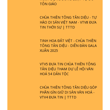
TÔN GIÁO
CHÙA THIỀN TÔNG TÂN DIỆU - TỰ
HÀO DI SẢN VIỆT NAM - VTV8 ĐƯA
TIN THỜII SỰ | TTTD
TINH HOA ĐẤT VIỆT - CHÙA THIỀN
TÔNG TÂN DIỆU - DIỄN ĐÀN GALA
XUÂN 2025
VTV5 ĐƯA TIN CHÙA THIỀN TÔNG
TÂN DIỆU THAM DỰ LỄ HỘI VĂN
HOÁ 54 DÂN TỘC
CHÙA THIỀN TÔNG TÂN DIỆU GÓP
PHẦN GÌN GIỮ DI SẢN VĂN HOÁ -
VTV4 ĐƯA TIN | TTTD