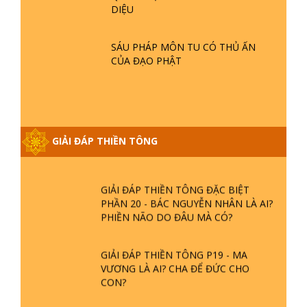
- TẠI SAO TRÁI ĐẤT NHIỀU THIÊN TAI
DIỆU
- LŨ LỤT - HỎA HOẠN | TTTD
SÁU PHÁP MÔN TU CÓ THỦ ẤN
GIẢI ĐÁP THIỀN TÔNG ĐẶC BIỆT P21
CỦA ĐẠO PHẬT
- TẠI SAO ĐỨC PHẬT BƯỚC ĐI 7
BƯỚC TRÊN HOA SEN ? | TTTD
GIẢI ĐÁP VỀ LỄ TIỄN THIỀN TÔNG SƯ
NGỌC LÂM VỀ PHẬT GIỚI
GIẢI ĐÁP THIỀN TÔNG
GIẢI ĐÁP THIỀN TÔNG ĐẶC BIỆT
PHẦN 20 - BÁC NGUYỄN NHÂN LÀ AI?
PHIỀN NÃO DO ĐÂU MÀ CÓ?
GIẢI ĐÁP THIỀN TÔNG P19 - MA
VƯƠNG LÀ AI? CHA ĐỂ ĐỨC CHO
CON?